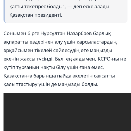
қатты текетірес болды", — деп еске алады
Қазақстан президенті.
Сонымен бірге Нұрсұлтан Назарбаев барлық
ақпаратты өздерінен алу үшін қарсыластардың
әрқайсымен тікелей сөйлесудің өте маңызды
екенін жақсы түсінді. Бұл, ең алдымен, КСРО-ны не
күтіп тұрғанын нақты білу үшін ғана емес,
Қазақстанға барынша пайда әкелетін саясатты
қалыптастыру үшін де маңызды болды.