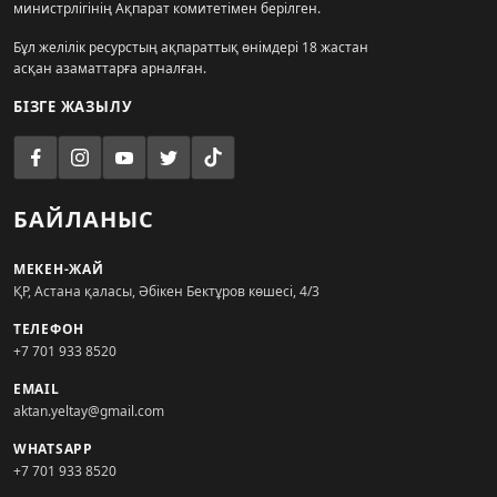
министрлігінің Ақпарат комитетімен берілген.
Бұл желілік ресурстың ақпараттық өнімдері 18 жастан
асқан азаматтарға арналған.
БІЗГЕ ЖАЗЫЛУ
БАЙЛАНЫС
МЕКЕН-ЖАЙ
ҚР, Астана қаласы, Әбікен Бектұров көшесі, 4/3
ТЕЛЕФОН
+7 701 933 8520
EMAIL
aktan.yeltay@gmail.com
WHATSAPP
+7 701 933 8520