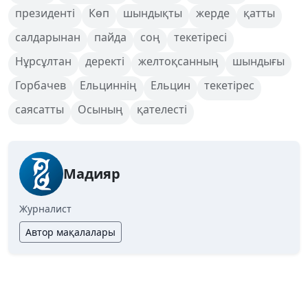
президенті
Көп
шындықты
жерде
қатты
салдарынан
пайда
соң
текетіресі
Нұрсұлтан
деректі
желтоқсанның
шындығы
Горбачев
Ельциннің
Ельцин
текетірес
саясатты
Осының
қателесті
Мадияр
Журналист
Автор мақалалары