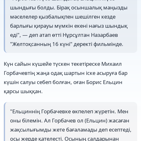
шындығы болды. Бірақ осыншалық маңызды
мәселелер қызбалықпен шешілген кезде
барлығы қирауы мүмкін екені нағыз шындық
еді", — деп атап өтті Нұрсұлтан Назарбаев
"Желтоқсанның 16 күні" деректі фильмінде.
Күн сайын күшейе түскен текетіреске Михаил
Горбачевтің жаңа одақ шартын іске асыруға бар
күшін салуы себеп болған, оған Борис Ельцин
қарсы шыққан.
"Ельциннің Горбачевке өкпелеп жүретін. Мен
оны білемін. Ал Горбачев ол (Ельцин) жасаған
жақсылығымды жете бағаламады деп есептеді,
осы жерде қателесті. Осының салдарынан