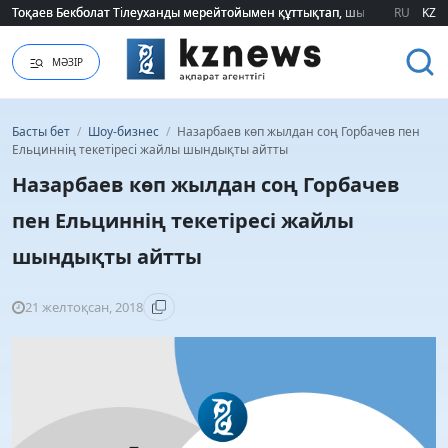
Тоқаев Бекболат Тілеуханды мерейтойымен құттықтап, шығармашылық т
Тоқаев Бекболат Тілеуханды мерейтойымен құттықтап, шығармашылық т
RU
KZ
МӘЗІР
Басты бет
/
Шоу-бизнес
/
Назарбаев көп жылдан соң Горбачев пен
Ельциннің текетіресі жайлы шындықты айтты
Назарбаев көп жылдан соң Горбачев
пен Ельциннің текетіресі жайлы
шындықты айтты
21 желтоқсан, 2018