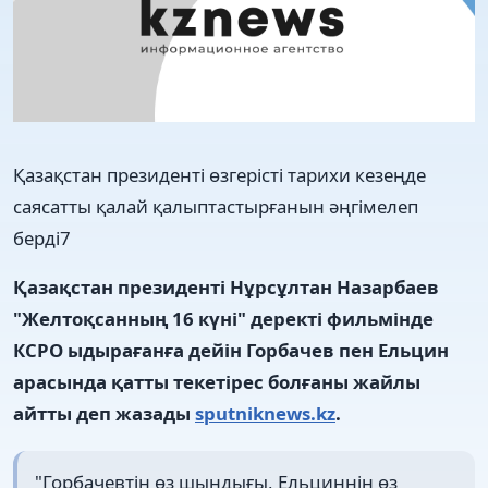
Қазақстан президенті өзгерісті тарихи кезеңде
саясатты қалай қалыптастырғанын әңгімелеп
берді7
Қазақстан президенті Нұрсұлтан Назарбаев
"Желтоқсанның 16 күні" деректі фильмінде
КСРО ыдырағанға дейін Горбачев пен Ельцин
арасында қатты текетірес болғаны жайлы
айтты деп жазады
sputniknews.kz
.
"Горбачевтің өз шындығы, Ельциннің өз