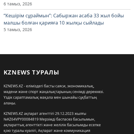
6 тамыз, 2026
“Кешірім сұраймын”: Сабыржан асаба 33 жыл бойы
малшы болған қарияға 10 жылқы сыйлады
5 тамыз, 2026
KZNEWS ТУРАЛЫ
KZNEWS.KZ - еліміздегі басты саяси, экономикалық,
мәдени және спорт жаңалықтарының сенімді дереккөзі.
Үздік сараптамалық мақала мен шынайы сұқбаттың
алаңы.
KZNEWS.KZ ақпарат агенттігі 29.12.2023 жылғы
№KZ64VPY00084819 Мерзімді баспасөз басылымын,
ақпараттық агенттікті және желілік басылымды есепке
қою туралы куәлігі, Ақпарат және коммуникация