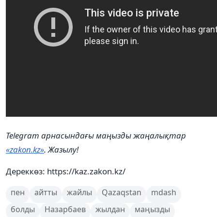
Telegram арнасындағы маңызды жаңалықтар
«zakon.kz»
. Жазылу!
Дереккөз: https://kaz.zakon.kz/
пен
айтты
жайлы
Qazaqstan
mdash
болды
Назарбаев
жылдан
маңызды