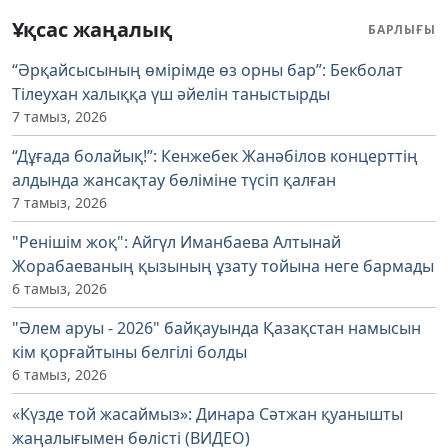
Ұқсас жаңалық
БАРЛЫҒЫ
“Әрқайсысының өмірімде өз орны бар”: Бекболат
Тілеухан халыққа үш әйелін таныстырды
7 тамыз, 2026
“Дұғада болайық!”: Кенжебек Жанәбілов концерттің
алдында жансақтау бөліміне түсіп қалған
7 тамыз, 2026
"Ренішім жоқ": Айгүл Иманбаева Алтынай
Жорабаеваның қызының ұзату тойына неге бармады
6 тамыз, 2026
"Әлем аруы - 2026" байқауында Қазақстан намысын
кім қорғайтыны белгілі болды
6 тамыз, 2026
«Күзде той жасаймыз»: Динара Сәтжан қуанышты
жаңалығымен бөлісті (ВИДЕО)