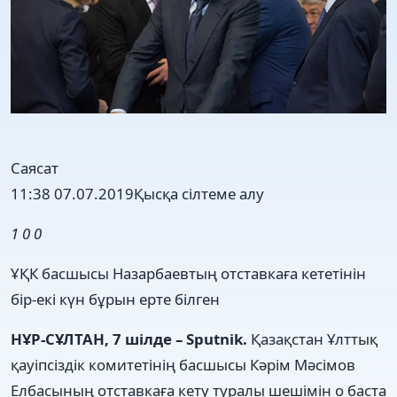
Саясат
11:38 07.07.2019
Қысқа сілтеме алу
1
0
0
ҰҚК басшысы Назарбаевтың отставкаға кететінін
бір-екі күн бұрын ерте білген
НҰР-СҰЛТАН, 7 шілде – Sputnik.
Қазақстан Ұлттық
қауіпсіздік комитетінің басшысы Кәрім Мәсімов
Елбасының отставкаға кету туралы шешімін о баста