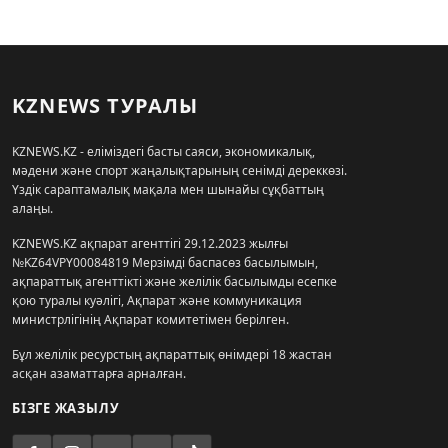
KZNEWS ТУРАЛЫ
KZNEWS.KZ - еліміздегі басты саяси, экономикалық,
мәдени және спорт жаңалықтарының сенімді дереккөзі.
Үздік сараптамалық мақала мен шынайы сұқбаттың
алаңы.
KZNEWS.KZ ақпарат агенттігі 29.12.2023 жылғы
№KZ64VPY00084819 Мерзімді баспасөз басылымын,
ақпараттық агенттікті және желілік басылымды есепке
қою туралы куәлігі, Ақпарат және коммуникация
министрлігінің Ақпарат комитетімен берілген.
Бұл желілік ресурстың ақпараттық өнімдері 18 жастан
асқан азаматтарға арналған.
БІЗГЕ ЖАЗЫЛУ