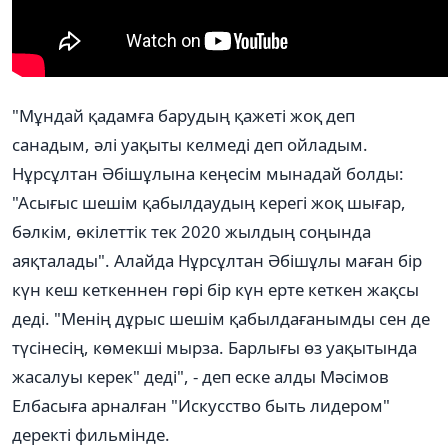
"Мұндай қадамға барудың қажеті жоқ деп
санадым, әлі уақыты келмеді деп ойладым.
Нұрсұлтан Әбішұлына кеңесім мынадай болды:
"Асығыс шешім қабылдаудың керегі жоқ шығар,
бәлкім, өкілеттік тек 2020 жылдың соңында
аяқталады". Алайда Нұрсұлтан Әбішұлы маған бір
күн кеш кеткеннен гөрі бір күн ерте кеткен жақсы
деді. "Менің дұрыс шешім қабылдағанымды сен де
түсінесің, көмекші мырза. Барлығы өз уақытында
жасалуы керек" деді", - деп еске алды Мәсімов
Елбасыға арналған "Искусство быть лидером"
деректі фильмінде.