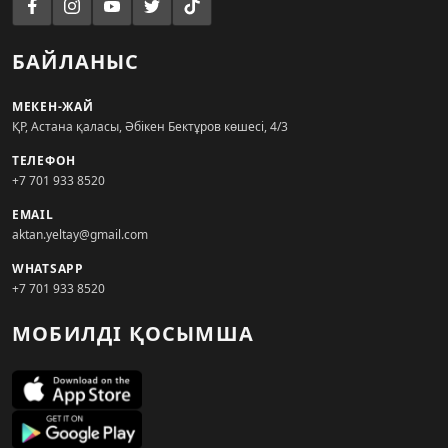
БАЙЛАНЫС
МЕКЕН-ЖАЙ
ҚР, Астана қаласы, Әбікен Бектұров көшесі, 4/3
ТЕЛЕФОН
+7 701 933 8520
EMAIL
aktan.yeltay@gmail.com
WHATSAPP
+7 701 933 8520
МОБИЛДІ ҚОСЫМША