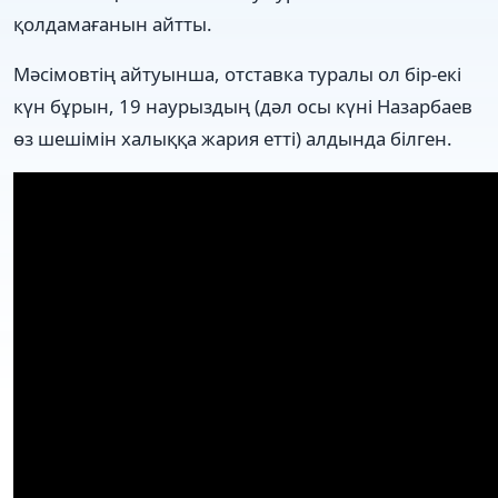
қолдамағанын айтты.
Мәсімовтің айтуынша, отставка туралы ол бір-екі
күн бұрын, 19 наурыздың (дәл осы күні Назарбаев
өз шешімін халыққа жария етті) алдында білген.