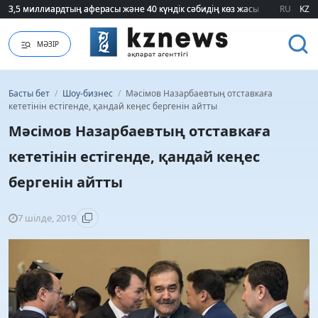
3,5 миллиардтың аферасы және 40 күндік сәбидің көз жасы: Медицинад
3,5 миллиардтың аферасы және 40 күндік сәбидің көз жасы: Медицинад
RU
KZ
МӘЗІР
Басты бет
/
Шоу-бизнес
/
Мәсімов Назарбаевтың отставкаға
кететінін естігенде, қандай кеңес бергенін айтты
Мәсімов Назарбаевтың отставкаға
кететінін естігенде, қандай кеңес
бергенін айтты
7 шілде, 2019