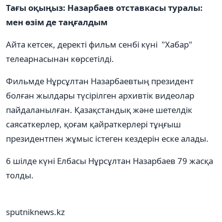
Тағы оқыңыз: Назарбаев отставкасы туралы:
мен өзім де таңғалдым
Айта кетсек, деректі фильм сенбі күні "Хабар"
телеарнасынан көрсетілді.
Фильмде Нұрсұлтан Назарбаевтың президент
болған жылдары түсірілген архивтік видеолар
пайдаланылған. Қазақстандық және шетелдік
саясаткерлер, қоғам қайраткерлері тұңғыш
президентпен жұмыс істеген кездерін еске алады.
6 шілде күні Елбасы Нұрсұлтан Назарбаев 79 жасқа
толды.
sputniknews.kz