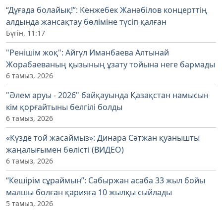
“Дұғада болайық!”: Кенжебек Жанәбілов концерттің
алдында жансақтау бөліміне түсіп қалған
Бүгін, 11:17
"Ренішім жоқ": Айгүл Иманбаева Алтынай
Жорабаеваның қызының ұзату тойына неге бармады
6 тамыз, 2026
"Әлем аруы - 2026" байқауында Қазақстан намысын
кім қорғайтыны белгілі болды
6 тамыз, 2026
«Күзде той жасаймыз»: Динара Сәтжан қуанышты
жаңалығымен бөлісті (ВИДЕО)
6 тамыз, 2026
“Кешірім сұраймын”: Сабыржан асаба 33 жыл бойы
малшы болған қарияға 10 жылқы сыйлады
5 тамыз, 2026