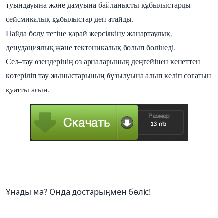
туындауына және дамуына байланысты құбылыстарды
сейсмикалық құбылыстар деп атайды.
Пайда болу тегіне қарай жерсілкіну жанартаулық,
денудациялық және тектоникалық болып бөлінеді.
Сел–тау өзендерінің өз арналарының деңгейінен кенеттен
көтеріліп тау жыныстарының бұзылуына алып келіп соғатын
қуатты ағын.
Ұнады ма? Онда достарыңмен бөліс!