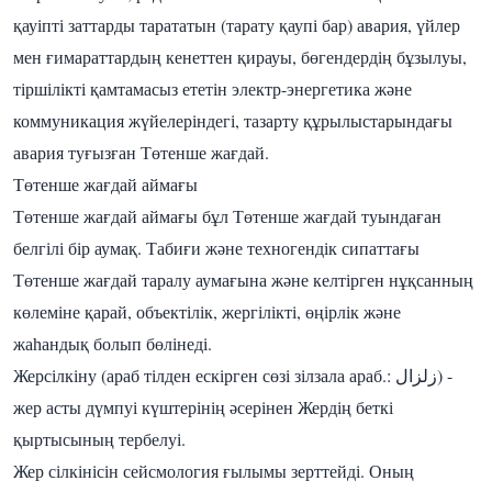
қауіпті заттарды тарататын (тарату қаупі бар) авария, үйлер
мен ғимараттардың кенеттен қирауы, бөгендердің бұзылуы,
тіршілікті қамтамасыз ететін электр-энергетика және
коммуникация жүйелеріндегі, тазарту құрылыстарындағы
авария туғызған Төтенше жағдай.
Төтенше жағдай аймағы
Төтенше жағдай аймағы бұл Төтенше жағдай туындаған
белгілі бір аумақ. Табиғи және техногендік сипаттағы
Төтенше жағдай таралу аумағына және келтірген нұқсанның
көлеміне қарай, объектілік, жергілікті, өңірлік және
жаһандық болып бөлінеді.
Жерсілкіну (араб тілден ескірген сөзі зілзала араб.: زلزال‎) -
жер асты дүмпуі күштерінің әсерінен Жердің беткі
қыртысының тербелуі.
Жер сілкінісін сейсмология ғылымы зерттейді. Оның