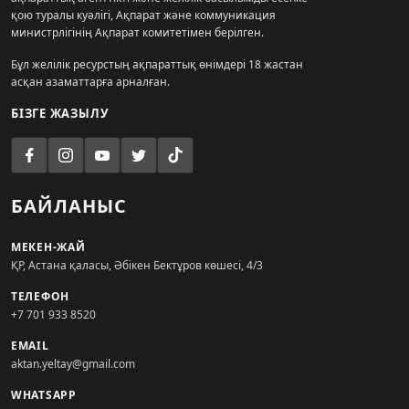
қою туралы куәлігі, Ақпарат және коммуникация
министрлігінің Ақпарат комитетімен берілген.
Бұл желілік ресурстың ақпараттық өнімдері 18 жастан
асқан азаматтарға арналған.
БІЗГЕ ЖАЗЫЛУ
БАЙЛАНЫС
МЕКЕН-ЖАЙ
ҚР, Астана қаласы, Әбікен Бектұров көшесі, 4/3
ТЕЛЕФОН
+7 701 933 8520
EMAIL
aktan.yeltay@gmail.com
WHATSAPP