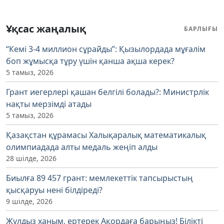
Ұқсас жаңалық
БАРЛЫҒЫ
“Кемі 3-4 миллион сұрайды”: Қызылордада мұғалім
боп жұмысқа тұру үшін қанша ақша керек?
5 тамыз, 2026
Грант иегерлері қашан белгілі болады?: Министрлік
нақты мерзімді атады
5 тамыз, 2026
Қазақстан құрамасы Халықаралық математикалық
олимпиадада алты медаль жеңіп алды
28 шілде, 2026
Биылға 89 457 грант: мемлекеттік тапсырыстың
қысқаруы нені білдіреді?
9 шілде, 2026
Жұлдыз ханым, ертерек Ақордаға барыңыз! Білікті