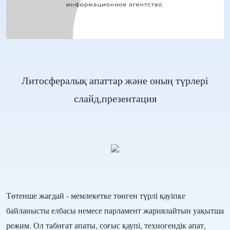
Литосфералық апаттар және оның түрлері
слайд,презентация
Төтенше жағдай - мемлекетке төнген түрлі қауіпке
байланысты елбасы немесе парламент жариялайтын уақытша
режим. Ол табиғат апаты, соғыс қаупі, техногендік апат,