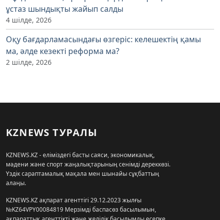
ұстаз шындықты жайып салды
4 шілде, 2026
Оқу бағдарламасындағы өзгеріс: келешектің қамы
ма, әлде кезекті реформа ма?
2 шілде, 2026
KZNEWS ТУРАЛЫ
KZNEWS.KZ - еліміздегі басты саяси, экономикалық,
мәдени және спорт жаңалықтарының сенімді дереккөзі.
Үздік сараптамалық мақала мен шынайы сұқбаттың
алаңы.
KZNEWS.KZ ақпарат агенттігі 29.12.2023 жылғы
№KZ64VPY00084819 Мерзімді баспасөз басылымын,
ақпараттық агенттікті және желілік басылымды есепке