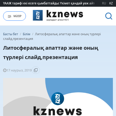
ҮААЖ тарифі екі есеге қымбаттайды: Үкімет қандай уәж айтады?
ҮААЖ тарифі екі есеге қымбаттайды: Үкімет қандай уәж айтады?
RU
KZ
МӘЗІР
Басты бет
/
Білім
/
Литосфералық апаттар және оның түрлері
слайд,презентация
Литосфералық апаттар және оның
түрлері слайд,презентация
17 наурыз, 2019