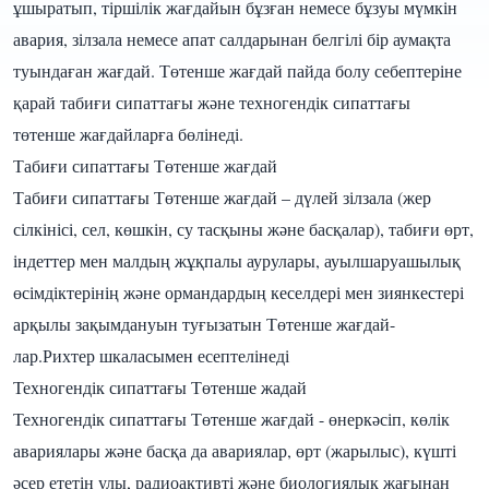
ұшыратып, тіршілік жағдайын бұзған немесе бұзуы мүмкін
авария, зілзала немесе апат салдарынан белгілі бір аумақта
туындаған жағдай. Төтенше жағдай пайда болу себептеріне
қарай табиғи сипаттағы және техногендік сипаттағы
төтенше жағдайларға бөлінеді.
Табиғи сипаттағы Төтенше жағдай
Табиғи сипаттағы Төтенше жағдай – дүлей зілзала (жер
сілкінісі, сел, көшкін, су тасқыны және басқалар), табиғи өрт,
індеттер мен малдың жұқпалы аурулары, ауылшаруашылық
өсімдіктерінің және ормандардың кеселдері мен зиянкестері
арқылы зақымдануын туғызатын Төтенше жағдай-
лар.Рихтер шкаласымен есептелінеді
Техногендік сипаттағы Төтенше жадай
Техногендік сипаттағы Төтенше жағдай - өнеркәсіп, көлік
авариялары және басқа да авариялар, өрт (жарылыс), күшті
әсер ететін улы, радиоактивті және биологиялық жағынан