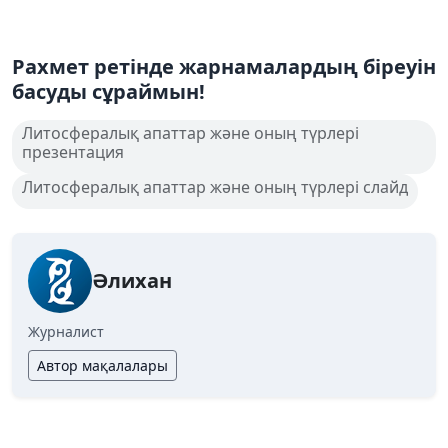
Рахмет ретінде жарнамалардың біреуін
басуды сұраймын!
Литосфералық апаттар және оның түрлері
презентация
Литосфералық апаттар және оның түрлері слайд
Әлихан
Журналист
Автор мақалалары