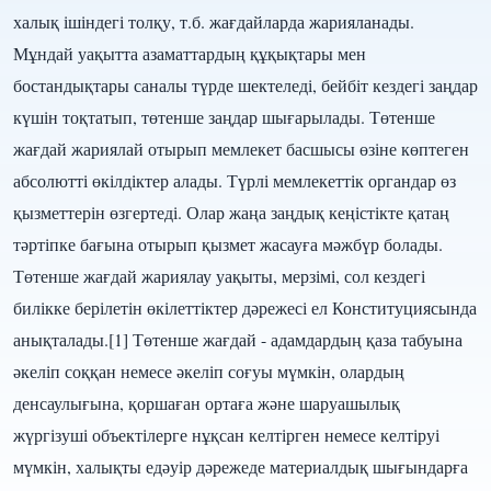
халық ішіндегі толқу, т.б. жағдайларда жарияланады.
Мұндай уақытта азаматтардың құқықтары мен
бостандықтары саналы түрде шектеледі, бейбіт кездегі заңдар
күшін тоқтатып, төтенше заңдар шығарылады. Төтенше
жағдай жариялай отырып мемлекет басшысы өзіне көптеген
абсолютті өкілдіктер алады. Түрлі мемлекеттік органдар өз
қызметтерін өзгертеді. Олар жаңа заңдық кеңістікте қатаң
тәртіпке бағына отырып қызмет жасауға мәжбүр болады.
Төтенше жағдай жариялау уақыты, мерзімі, сол кездегі
билікке берілетін өкілеттіктер дәрежесі ел Конституциясында
анықталады.[1] Төтенше жағдай - адамдардың қаза табуына
әкеліп соққан немесе әкеліп соғуы мүмкін, олардың
денсаулығына, қоршаған ортаға және шаруашылық
жүргізуші объектілерге нұқсан келтірген немесе келтіруі
мүмкін, халықты едәуір дәрежеде материалдық шығындарға