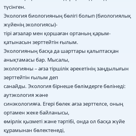
түсінген.
Экология биологияның бөлігі болып (биологиялық
жүйенің экологиясы)-
тірі ағзалар мен қоршаған ортаның қарым-
қатынасын зерттейтін ғылым.
Экологияның басқа да шарттары қалыптасқан
анықтамасы бар. Мысалы,
экологияны – ағза тіршілік әрекетінің заңдылығын
зерттейтін ғылым деп
санайды. Экология бірнеше бөлімдерге бөлінеді:
аутэкология және
синэкологияға. Егері бөлек ағза зерттелсе, оның
ортамен жеке байланысы,
өмірлік қызметі және тәртібі, онда ол басқа жүйе
құрамынан бөлектенеді,