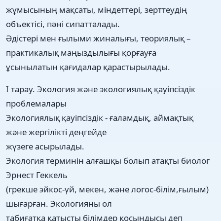
жұмысының мақсаты, міндеттері, зерттеудің
объектісі, пәні сипатталады.
Әдістері мен ғылыми жиналығы, теориялық –
практикалық маңыздылығы қорғауға
ұсынылатын қағидалар қарастырылады.
І тарау. Экология және экологиялық қауіпсіздік
проблемалары
Экологиялық қауіпсіздік - ғаламдық, аймақтық
және жергілікті деңгейде
жүзеге асырылады.
Экология терминін алғашқы болып атақты биолог
Эрнест Геккель
(грекше эйкос-үй, мекен, және логос-білім,ғылым)
шығарған. Экологияны ол
табиғатқа қатысты білімдер қосындысы деп