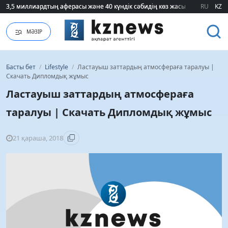
RU
KZ
75 мың білім гранты кімдерге бұйырады?
МӘЗІР
Басты бет
/
Lifestyle
/
Ластауыш заттардың атмосфераға таралуы |
Скачать Дипломдық жұмыс
Ластауыш заттардың атмосфераға
таралуы | Скачать Дипломдық жұмыс
21 қараша, 2018