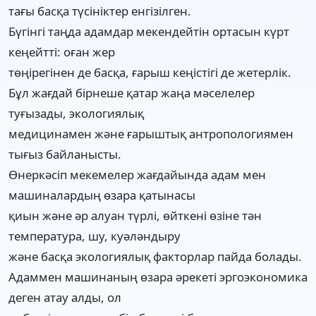
тағы басқа түсініктер енгізілген.
Бүгінгі таңда адамдар мекендейтін ортасын күрт
кеңейтті: оған жер
төңірегінен де басқа, ғарыш кеңістігі де жетерлік.
Бұл жағдай бірнеше қатар жаңа мәселелер
туғызады, экологиялық
медицинамен және ғарыштық антропологиямен
тығыз байланысты.
Өнеркәсіп мекемелер жағдайында адам мен
машиналардың өзара қатынасы
қиын және әр алуан түрлі, өйткені өзіне тән
температура, шу, куәләндыру
және басқа экологиялық факторлар пайда болады.
Адаммен машинаның өзара әрекеті эргоэкономика
деген атау алды, ол