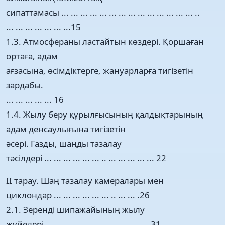
сипаттамасы ... ... ... ... ... ... ... ... ... ... ... ... ... ... ..
... ... ... ... ... ... ...15
1.3. Атмосфераны ластайтын көздері. Қоршаған
ортаға, адам
ағзасына, өсімдіктерге, жануарларға тигізетін
зардабы.
... ... ... ... ... 16
1.4. Жылу беру құрылғысының қалдықтарының
адам денсаулығына тигізетін
әсері. Газды, шаңды тазалау
тәсілдері ... ... ... ... ... ... .. ... ... ... ... ... 22
ІІ тарау. Шаң тазалау камералары мен
циклондар ... ... ... ... ... ... .. ... ... .26
2.1. Зеренді шипажайының жылу
жүйелері ... ... ... ... ... ... ... ... ... ... ... 31