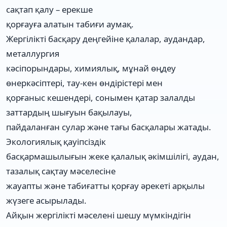
сақтап қалу – ерекше
қорғауға алатын табиғи аумақ.
Жергілікті басқару деңгейіне қалалар, аудандар,
металлургия
кәсіпорындары, химиялық, мұнай өңдеу
өнеркәсіптері, тау-кен өндірістері мен
қорғаныс кешендері, сонымен қатар залалды
заттардың шығуын бақылауы,
пайдаланған сулар және тағы басқалары жатады.
Экологиялық қауіпсіздік
басқармашылығын жеке қалалық әкімшілігі, аудан,
тазалық сақтау мәселесіне
жауапты және табиғатты қорғау әрекеті арқылы
жүзеге асырылады.
Айқын жергілікті мәселені шешу мүмкіндігін