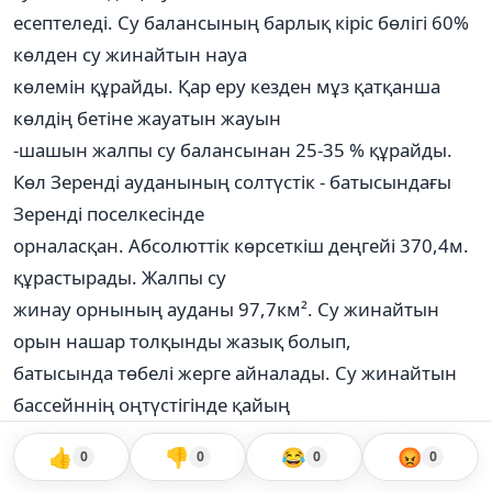
есептеледі. Су балансының барлық кіріс бөлігі 60%
көлден су жинайтын науа
көлемін құрайды. Қар еру кезден мұз қатқанша
көлдің бетіне жауатын жауын
-шашын жалпы су балансынан 25-35 % құрайды.
Көл Зеренді ауданының солтүстік - батысындағы
Зеренді поселкесінде
орналасқан. Абсолюттік көрсеткіш деңгейі 370,4м.
құрастырады. Жалпы су
жинау орнының ауданы 97,7км². Су жинайтын
орын нашар толқынды жазық болып,
батысында төбелі жерге айналады. Су жинайтын
бассейннің оңтүстігінде қайың
мен қарағай орманы. Су жинайтын жердің негізгі
👍
👎
😂
😡
0
0
0
0
бөлігін егістік басып жатыр.