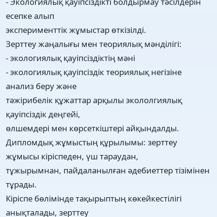
- Экологиялық қауіпсіздікті болдырмау тәсілдерін
есепке алып
эксперименттік жұмыстар өткізілді.
Зерттеу жаңалығы мен теориялық мәнділігі:
- экологиялық қауіпсіздіктің мәні
- экологиялық қауіпсіздік теориялық негізіне
анализ беру және
тәжірибелік құжаттар арқылы экололгиялық
қауіпсіздік деңгейі,
өлшемдері мен көрсеткіштері айқындалды.
Дипломдық жұмыстың құрылымы: зерттеу
жұмысы кіріспеден, үш тараудан,
тұжырымнан, пайдаланылған әдебиеттер тізімінен
тұрады.
Кіріспе бөлімінде тақырыптың көкейкестілігі
анықталады, зерттеу