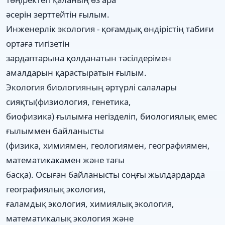
әсерін зерттейтін ғылым.
Инженерлік экология - қоғамдық өндірістің табиғи
ортаға тигізетін
зардаптарына қолданатын тәсілдерімен
амалдарын қарастыратын ғылым.
Экология биологияның әртүрлі салалары
сияқты(физиология, генетика,
биофизика) ғылымға негізделіп, биологиялық емес
ғылыммен байланысты
(физика, химиямен, геологиямен, географиямен,
математикакамен және тағы
басқа). Осыған байланысты соңғы жылдардарда
географиялық экология,
ғаламдық экология, химиялық экология,
математикалық экология және