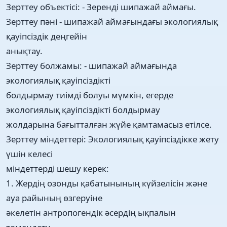
Зерттеу объектісі: - Зеренді шипажай аймағы.
Зерттеу пәні - шипажай аймағындағы экологиялық
қауіпсіздік деңгейін
анықтау.
Зерттеу болжамы: - шипажай аймағында
экологиялық қауіпсіздікті
болдырмау тиімді болуы мүмкін, егерде
экологиялық қауіпсіздікті болдырмау
жолдарына бағытталған жүйе қамтамасыз етілсе.
Зерттеу міндеттері: Экологиялық қауіпсіздікке жету
үшін келесі
міндеттерді шешу керек:
1. Жердің озонды қабатынының күйзелісін және
ауа райының өзгеруіне
әкелетін антропогендік әсердің ықпалын