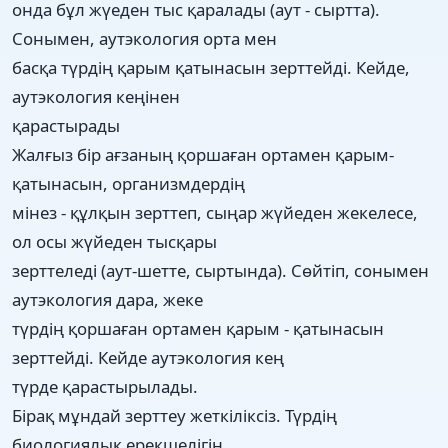
онда бұл жүеден тыс қаралады (аут - сыртта).
Сонымен, аутэкология орта мен
басқа түрдің қарым қатынасын зерттейді. Кейде,
аутэкология кеңінен
қарастырады
Жалғыз бір ағзаның қоршаған ортамен қарым-
қатынасын, организмдердің
мінез - құлқын зерттеп, сыңар жүйеден жекелесе,
ол осы жүйеден тысқары
зерттеледі (аут-шетте, сыртында). Сөйтіп, сонымен
аутэкология дара, жеке
түрдің қоршаған ортамен қарым - қатынасын
зерттейді. Кейде аутэкология кең
түрде қарастырылады.
Бірақ мұндай зерттеу жеткіліксіз. Түрдің
биологиялық ерекшелігін