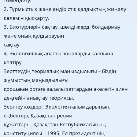
төмендету.
2. Тұрмыстық және өндірістік қалдықтың жиналу
көлемін қысқарту.
3. Биотүрлерін сақтау, шөлді жерді болдырмау
және оның құлдырауын
сақтау.
4. Экологиялық апатты зоналарды қалпына
келтіру.
Зерттеудің теориялық маңыздылығы – біздің
жұмыстың маңыздылығы
қоршаған ортаға залалы заттардың әкелетін зиян
деңгейін анықтау теориясы.
Зерттеу көздері: Экология ғалымдарының
еңбектері, Қазақстан ресми
құжаттары, Қазақстан Республикасының
конституциясы – 1995, Ел президентінің