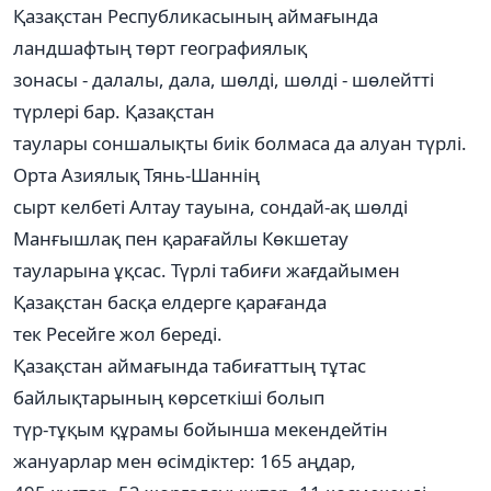
Қазақстан Республикасының аймағында
ландшафтың төрт географиялық
зонасы - далалы, дала, шөлді, шөлді - шөлейтті
түрлері бар. Қазақстан
таулары соншалықты биік болмаса да алуан түрлі.
Орта Азиялық Тянь-Шаннің
сырт келбеті Алтау тауына, сондай-ақ шөлді
Манғышлақ пен қарағайлы Көкшетау
тауларына ұқсас. Түрлі табиғи жағдайымен
Қазақстан басқа елдерге қарағанда
тек Ресейге жол береді.
Қазақстан аймағында табиғаттың тұтас
байлықтарының көрсеткіші болып
түр-тұқым құрамы бойынша мекендейтін
жануарлар мен өсімдіктер: 165 аңдар,