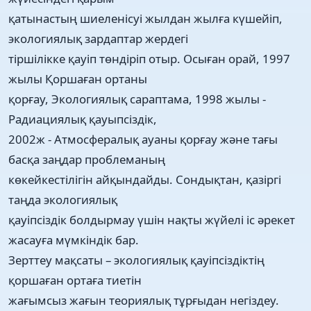
қатынастың шиеленісуі жылдан жылға күшейіп,
экологиялық зардаптар жердегі
тіршілікке қауіп төндіріп отыр. Осыған орай, 1997
жылы Қоршаған ортаны
қорғау, Экологиялық сараптама, 1998 жылы -
Радиациялық қауыпсіздік,
2002ж - Атмосфералық ауаны қорғау және тағы
басқа заңдар проблеманың
көкейкестілігін айқындайды. Сондықтан, қазіргі
таңда экологиялық
қауіпсіздік болдырмау үшін нақты жүйелі іс әрекет
жасауға мүмкіндік бар.
Зерттеу мақсаты – экологиялық қауіпсіздіктің
қоршаған ортаға тиетін
жағымсыз жағын теориялық тұрғыдан негіздеу.