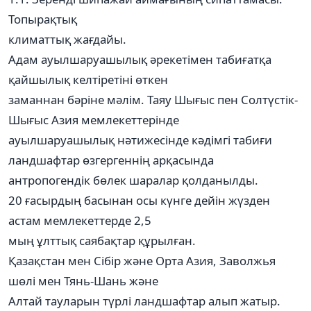
Топырақтық
климаттық жағдайы.
Адам ауылшаруашылық әрекетімен табиғатқа
қайшылық келтіретіні өткен
заманнан бәріне мәлім. Таяу Шығыс пен Солтүстік-
Шығыс Азия мемлекеттерінде
ауылшаруашылық нәтижесінде кәдімгі табиғи
ландшафтар өзгергеннің арқасында
антропогендік бөлек шаралар қолданылды.
20 ғасырдың басынан осы күнге дейін жүзден
астам мемлекеттерде 2,5
мың ұлттық саябақтар құрылған.
Қазақстан мен Сібір және Орта Азия, Заволжья
шөлі мен Тянь-Шань және
Алтай тауларын түрлі ландшафтар алып жатыр.