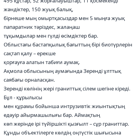
495 құстар, 52 жорғалауыштар, 11 қосмекенді
жәндіктер, 150 жуық балық,
бірнеше мың омыртқасыздар мен 5 мыңға жуық
папаратник тәріздес, жалаңаш
тұқымдылар мен гүлді өсімдіктер бар.
Облыстағы бастапқылық бағыттың бірі биотүрлерін
сақтап қалу – ерекше
қорғауға алатын табиғи аумақ.
Ақмола облысының аумағында Зеренді ұлттық
саябағы орналасқан.
Зеренді көлінің жері граниттық сілем шегіне кіреді.
Бұл - құрылысы
мен құрамы бойынша интрузивтік жиынтықтың
едәуір айырмашылығы бар. Аймақтың
көп жерінде ірі түйіршікті қызғылт – сұр граниттар.
Құнды объектілерге көлдің оңтүстік шығысына