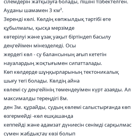
сілемдерін жатқызуға болады, пішіні тізбектелген.
Ауданы шамамен 3 км².
Зеренді көлі. Көлдің көпжылдық тәртібі өте
құбылмалы, қысқа мерзімде
көтерілуі және ұзақ уақыт біртіндеп басылу
деңгейімен мінезделеді. Осы
жердегі көл - су балансының ағып кететін
науалардың жоқтығымен сипатталады.
Көп көлдерде шұңқырларының тектоникалық
шығу тегі болады. Көлдің айна
көлемі су деңгейінің төмендеуімен күрт азаяды. Ал
максималды тереңдігі 8м.
ден 3м. құрайды, судың көлемі салыстырғанда көп
өзгермейді -көл ешқашанда
кеппейді және адамзат дүниесін сенімді сарқылмас
сумен жабдықтау көзі болып