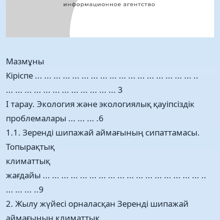
Мазмұны
Кіріспе ... ... ... ... ... ... ... ... ... ... ... ... ... ... ... ... ... ..
... ... ... ... ... ... ... ... ... ... ... ... 3
І тарау. Экология және экологиялық қауіпсіздік
проблемалары ... ... ... .6
1.1. Зеренді шипажай аймағының сипаттамасы.
Топырақтық
климаттық
жағдайы ... ... ... ... ... ... ... ... ... ... ... ... ... ... ... ... ... ..
... ... ... ..9
2. Жылу жүйесі орналасқан Зеренді шипажай
аймағының климаттық