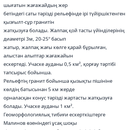
шығатын жағажайдың жер
бетіндегі саты тәрізді рельефінде ірі түйіршіктенген
қызғылт-сұр гранитін
жатқызуға болады. Жалпақ қой тасты үйінділерінің
диаметрі 3м, 20-25º басып
жатыр, жалпақ жағы көлге қарай бұрылған,
алыстан алыптар жағажайын
ескертеді. Учаске ауданы 0,5 км², қорғау тәртібі
тапсырыс бойынша.
Рельефтің гранит бойынша қызықты пішініне
көлдің батысынан 5 км жерде
орналасқан конус тәрізді жартасты жатқызуға
болады. Учаске ауданы 1 км².
Геоморфологиялық тибиғи ескерткіштерге
Малинов өзеніндегі ұсақ шоқы