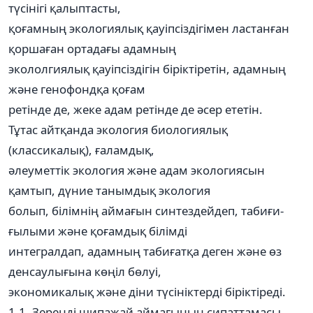
түсінігі қалыптасты,
қоғамның экологиялық қауіпсіздігімен ластанған
қоршаған ортадағы адамның
экололгиялық қауіпсіздігін біріктіретін, адамның
және генофондқа қоғам
ретінде де, жеке адам ретінде де әсер ететін.
Тұтас айтқанда экология биологиялық
(классикалық), ғаламдық,
әлеуметтік экология және адам экологиясын
қамтып, дүние танымдық экология
болып, білімнің аймағын синтездейдеп, табиғи-
ғылыми және қоғамдық білімді
интегралдап, адамның табиғатқа деген және өз
денсаулығына көңіл бөлуі,
экономикалық және діни түсініктерді біріктіреді.
1.1. Зеренді шипажай аймағының сипаттамасы.