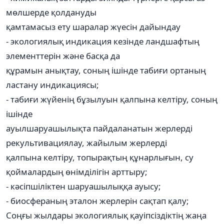
мөлшерде қолдануды
қамтамасыз ету шаралар жүесін дайындау
- экологиялық индикация кезінде ландшафтың
элементтерін және басқа да
құрамын анықтау, соның ішінде табиғи ортаның
ластану индикациясы;
- табиғи жүйенің бұзылуын қалпына келтіру, соның
ішінде
ауылшаруашылықта пайдаланатын жерлерді
рекультивациялау, жайылым жерлерді
қалпына келтіру, топырақтың құнарлығын, су
қоймалардың өнімділігін арттыру;
- кәсіпшіліктен шаруашылыққа ауысу;
- биосфераның эталон жерлерін сақтап қалу;
Соңғы жылдары экологиялық қауіпсіздіктің жаңа