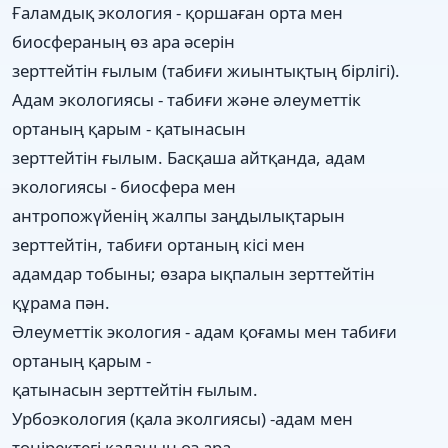
Ғаламдық экология - қоршаған орта мен
биосфераның өз ара әсерін
зерттейтін ғылым (табиғи жиынтықтың бірлігі).
Адам экологиясы - табиғи және әлеуметтік
ортаның қарым - қатынасын
зерттейтін ғылым. Басқаша айтқанда, адам
экологиясы - биосфера мен
антропожүйенің жалпы заңдылықтарын
зерттейтін, табиғи ортаның кісі мен
адамдар тобыны; өзара ықпалын зерттейтін
құрама пән.
Әлеуметтік экология - адам қоғамы мен табиғи
ортаның қарым -
қатынасын зерттейтін ғылым.
Урбоэкология (қала эколгиясы) -адам мен
төңіректегі қаланың өз ара