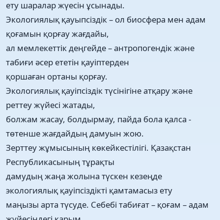
ету шаралар жүесін ұсынады.
Экологиялық қауыпсіздік – ол биосфера мен адам
қоғамын қорғау жағдайы,
ал мемлекеттік деңгейде – антропогендік және
табиғи әсер ететін қауіптерден
қоршаған ортаны қорғау.
Экологиялық қауіпсіздік түсінігіне атқару және
реттеу жүйесі жатады,
болжам жасау, болдырмау, пайда бола қалса -
төтенше жағдайдың дамуын жою.
Зерттеу жұмысының көкейкестілігі. Қазақстан
Республикасының тұрақты
дамудың жаңа жолына түскен кезеңде
экологиялық қауіпсіздікті қамтамасыз ету
маңызы арта түсуде. Себебі табиғат – қоғам – адам
жүйесіндегі қарым