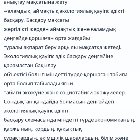
анықтау мақсатына жету
-ғаламдық, аймақтық экологиялық қауіпсіздікті
басқару. Басқару мақсаты
жергілікті жерден аймақтық және ғаламдық
деңгейде қоршаған орта жағдайы
туралы ақпарат беру арқылы мақсатқа жетеді.
Экологиялық қауіпсіздік басқару деңгейіне
қарамастан бақылау
объектісі болып міндетті түрде қоршаған табиғи
орта болып табылады яғни
табиғи экожүие және социотабиғи экожүиелер.
Сондықтан қандайда болмасын деңгейдегі
экологиялық қауіпсіздікті
басқару схемасында міндетті түрде экономиканың,
қаржының, қордың, құқықтық
сұрақтардың, әкімшілік шаралардың, білім және