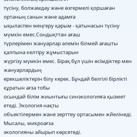
түсіну, болжамдау және өзгермелі қоршаған
ортаның санын және адамға
ықыласпен меңгеру қарым - қатынасын түсіну
мүмкін емес.Сондықттан ағаш
түрлерімен жануарлар әлемін білмей ағашты
қалпына келтіру жұмыстарын
жүргізу мүмкін емес. Бірақ бұл үшін өсімдіктер мен
жануарлардың
ерекшеліктерін білу керек. Бұндай белгілі бірлікті
құратын ағза тобы
осындай білім жиынтығы синэкологияға қызмет
етеді. Экология нақты
объектілермен және зерттеу ортасымен жйелінеді.
Мысалы, микроағза
экологияны айырып көрсетеді.