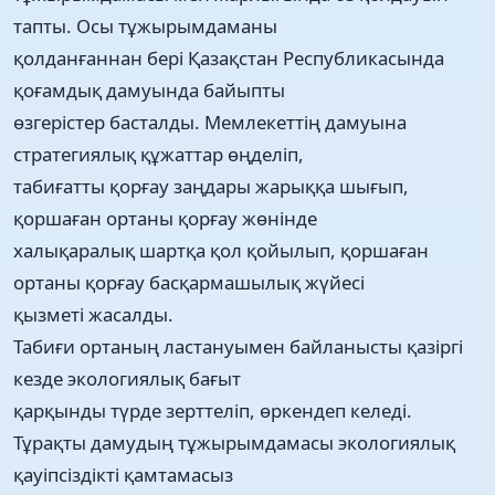
тапты. Осы тұжырымдаманы
қолданғаннан бері Қазақстан Республикасында
қоғамдық дамуында байыпты
өзгерістер басталды. Мемлекеттің дамуына
стратегиялық құжаттар өңделіп,
табиғатты қорғау заңдары жарыққа шығып,
қоршаған ортаны қорғау жөнінде
халықаралық шартқа қол қойылып, қоршаған
ортаны қорғау басқармашылық жүйесі
қызметі жасалды.
Табиғи ортаның ластануымен байланысты қазіргі
кезде экологиялық бағыт
қарқынды түрде зерттеліп, өркендеп келеді.
Тұрақты дамудың тұжырымдамасы экологиялық
қауіпсіздікті қамтамасыз