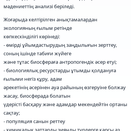
мәдениеттің анализі беріледі.
Жоғарыда келтірілген анықтамалардан
экологияның ғылым ретінде
көпкескінділігі көрінеді:
- өмірді ұйымдастырудың заңдылығын зерттеу,
соның ішінде табиғи жүйеге
және тұтас биосфераға антропогендік әсер етуі;
- биологиялық ресурстарды ұтымды қолдануға
ғылыми негіз құру, адам
әрекетінің әсерінен ауа райының өзгеруіне болжау
жасау, биосферада болатын
үдерісті басқару және адамдар мекендейтін ортаны
сақтау;
- популяция санын реттеу
- химикалық заттарды зиянды түрлерге қарсы аз