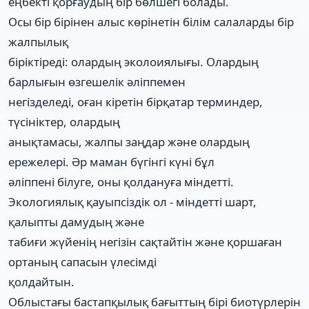
еңбекті қорғаудың бір бөлшегі болады.
Осы бір бірінен алыс көрінетін білім салаларды бір
жалпылық
біріктіреді: олардың эколоиялығы. Олардың
барлығын өзгешелік әліппемен
негізделеді, оған кіретін бірқатар терминдер,
түсініктер, олардың
анықтамасы, жалпы заңдар және олардың
ережелері. Әр маман бүгінгі күні бұл
әліппені білуге, оны қолдануға міндетті.
Экологиялық қауыпсіздік ол - міндетті шарт,
қалыпты дамудың және
табиғи жүйенің негізін сақтайтін және қоршаған
ортаның сапасын үлесімді
қолдайтын.
Облыстағы бастапқылық бағыттың бірі биотүрлерін