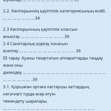
2.2. Кәсіпорыннің қауіптілік категориясының есебі.
... ... ... ... ... ... ...34
2.3 Кәсіпорынның қауіптілік классын
анықтау ... ... ... ... ... ... ... ... ... .36
2.4 Санитарлық қорғау зонасын
есептеу ... ... ... ... ... ... ... ... ... ... ... ... 36
ІІІ тарау. Ауаны тазартатын аппараттарды таңдау
және оны
дәлелдеу ... ... ... ... ... ... ... ... ... ... ... ... ... ... ... ... ... ..
... ... ... ... ... ... .39
3.1. Қоршаған ортаға ластаушы заттардың
негативті түрде әсер етуін
төмендету шаралары.
... ... ... ... ... ... ... ... ... ... ... ... ... ... ... ... ... ... ... ..