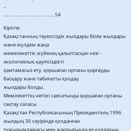
..
... ... ... ... ... ... ... ... ... .54
Кіріспе
Қазақстанның тәуелсіздік жылдары білім жылдары
және мүлдем жаңа
мемелекеттік жүйенің қалыптасқан кезі -
экологиялық қауіпсіздікті
қамтамасыз ету, қоршаған ортаны қорғауды
басқару және табиғатты қолдау
жылдары болды.
Мемлекеттің негізгі саясатында қоршаған ортаны
сақтау саласы
Қазақстан Республикасының Президентінің 1996
жылдың 30 сәуірінде қолданған
тұжырымдамасы мен жарлығында өз қолдауын