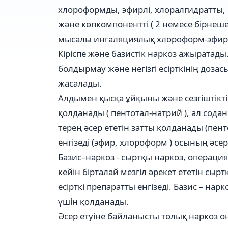
хлороформды, эфирлі, хлоралгидратты, 
және көпкомпонентті ( 2 немесе бірнеш
мысалы ингаляциялық хлороформ-эфирд
Кіріспе және базистік наркоз ажыратады.
болдырмау және негізгі есірткінің доза
жасалады.
Алдымен қысқа ұйқыны және сезгіштікті т
қолданады ( пентотал-натрий ), ал содан 
терең әсер ететін затты қолданады (пенто
енгізеді (эфир, хлороформ ) осының әсе
Базис–наркоз - сыртқы наркоз, операция
кейін бірталай мезгіл әрекет ететін сыртқ
есірткі препаратты енгізеді. Базис – нар
үшін қолданады.
Әсер етуіне байланысты толық наркоз о