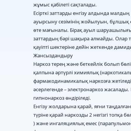
жұмыс қабілеті сақталады.
Есірткі заттарды енгізу алдында малдың 
ауырсыну сезімінің жойылуын, бұлшық ет
өте мағыналы. Бірақ ауыл шаруашылығын
заттардың бәрі шақыра алмайды. Олар 
қауіпті шектеріне дейін жеткенде дамид
Жансыздандыру
Наркоз терең және беткейлік болып бөлі
қалпына әртүрлі химиялық (наркотикалы
фармакодинамикалық наркозға жетіледі
әсерлегенде – электронаркоз жасалады.
гипнонаркоз өндіріледі.
Енгізу жолдарына қарай, яғни таңдалған
түріне қарай наркозды 2 негізгі топқа 
) және ингаляциялық емес (парапульмона