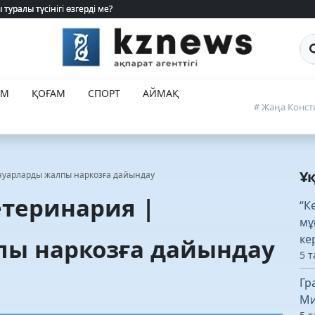
туралы түсінігі өзгерді ме?
туралы түсінігі өзгерді ме?
Са
ЕМ
ҚОҒАМ
СПОРТ
АЙМАҚ
# Жаңа Конст
Ұ
нуарларды жалпы наркозға дайындау
етеринария |
“К
мұ
ке
ы наркозға дайындау
5 т
Гр
Ми