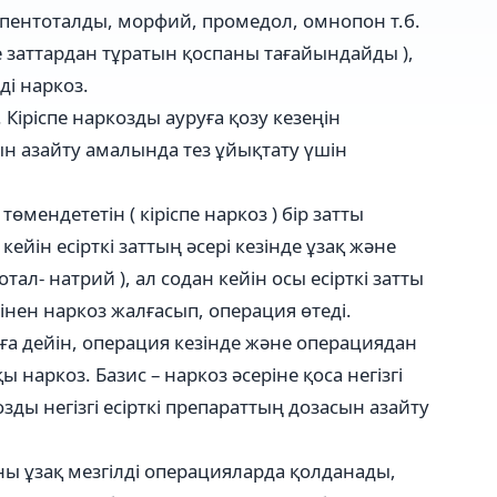
пентоталды, морфий, промедол, омнопон т.б.
е заттардан тұратын қоспаны тағайындайды ),
і наркоз.
 Кіріспе наркозды ауруға қозу кезеңін
сын азайту амалында тез ұйықтату үшін
өмендететін ( кіріспе наркоз ) бір затты
кейін есірткі заттың әсері кезінде ұзақ және
тал- натрий ), ал содан кейін осы есірткі затты
рінен наркоз жалғасып, операция өтеді.
ға дейін, операция кезінде және операциядан
ы наркоз. Базис – наркоз әсеріне қоса негізгі
козды негізгі есірткі препараттың дозасын азайту
ны ұзақ мезгілді операцияларда қолданады,