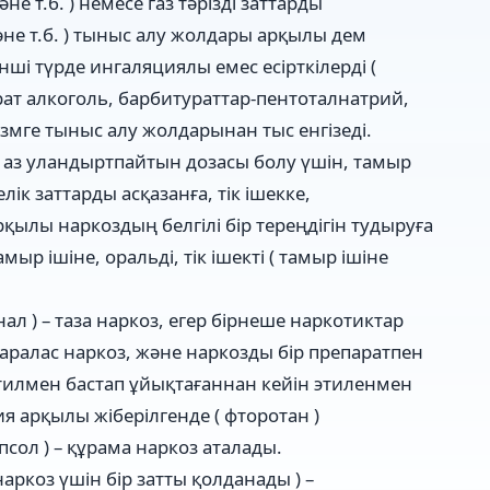
е т.б. ) немесе газ тәрізді заттарды
әне т.б. ) тыныс алу жолдары арқылы дем
нші түрде ингаляциялы емес есірткілерді (
ат алкоголь, барбитураттар-пентоталнатрий,
измге тыныс алу жолдарынан тыс енгізеді.
не аз уландыртпайтын дозасы болу үшін, тамыр
лік заттарды асқазанға, тік ішекке,
рқылы наркоздың белгілі бір тереңдігін тудыруға
р ішіне, оральді, тік ішекті ( тамыр ішіне
нал ) – таза наркоз, егер бірнеше наркотиктар
– аралас наркоз, және наркозды бір препаратпен
этилмен бастап ұйықтағаннан кейін этиленмен
я арқылы жіберілгенде ( фторотан )
псол ) – құрама наркоз аталады.
аркоз үшін бір затты қолданады ) –