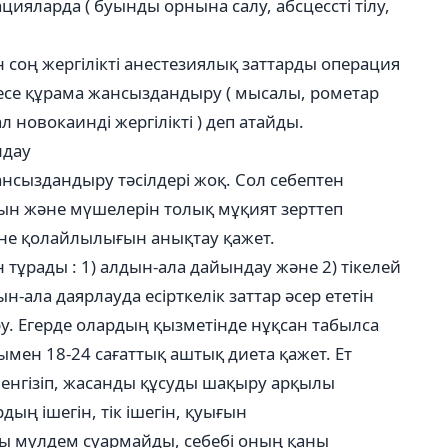
цияларда ( буынды орнына салу, абсцессті тілу,
 соң жергілікті анестезиялық заттарды операция
се құрама жансыздандыру ( мысалы, рометар
л новокаинді жергілікті ) деп атайды.
ндау
ансыздандыру тәсілдері жоқ. Сол себептен
н және мүшелерін толық мұқият зерттеп
не қолайлылығын анықтау қажет.
 тұрады : 1) алдын-ала дайындау және 2) тікелей
-ала даярлауда есірткелік заттар әсер ететін
у. Егерде олардың қызметінде нұқсан табылса
ымен 18-24 сағаттық аштық диета қажет. Ет
 енгізіп, жасанды құсуды шақыру арқылы
ың ішегін, тік ішегін, қуығын
ы мүлдем суармайды, себебі оның қаны