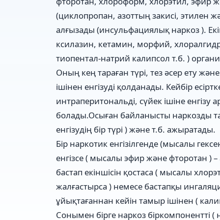
фторотан, хлороформ, хлорэтил, эфир жән
(циклопропан, азоттың закисі, этилен ж
алғызады (инсульфациялық наркоз ). Екі
ксилазин, кетамин, морфий, хлоралгидр
тиопентал-натрий калипсол т.б. ) орган
Оның кең тараған түрі, тез әсер ету жә
ішінен енгізуді қолданады. Кейбір есіртке
интраперитональді, сүйек ішіне енгізу а
болады.Осыған байланысты наркозды тамы
енгізудің бір түрі ) және т.б. ажыратады.
Бір наркотик енгізілгенде (мысалы гексе
енгізсе ( мысалы эфир және фторотан ) 
бастап екіншісін қостаса ( мысалы хлор
жалғастырса ) немесе бастапқы ингаляци
ұйықтағаннан кейін тамыр ішінен ( кали
Сонымен бірге наркоз біркомпонентті ( н