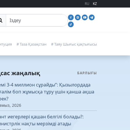
RU
KZ
йттан іздеу
итуция
# Таза Қазақстан
# Таяу Шығыс қақтығысы
қсас жаңалық
БАРЛЫҒЫ
емі 3-4 миллион сұрайды”: Қызылордада
ғалім боп жұмысқа тұру үшін қанша ақша
рек?
амыз, 2026
ант иегерлері қашан белгілі болады?:
нистрлік нақты мерзімді атады