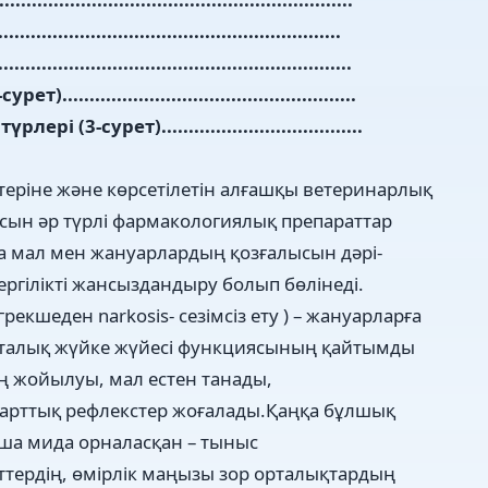
......................................................
...................................................
...............................................
-сурет).....................................
еріне және көрсетілетін алғашқы ветеринарлық
ын әр түрлі фармакологиялық препараттар
а мал мен жануарлардың қозғалысын дәрі-
гілікті жансыздандыру болып бөлінеді.
екшеден narkosis- сезімсіз ету ) – жануарларға
орталық жүйке жүйесі функциясының қайтымды
тің жойылуы, мал естен танады,
шарттық рефлекстер жоғалады.Қаңқа бұлшық
ақша мида орналасқан – тыныс
ттердің, өмірлік маңызы зор орталықтардың