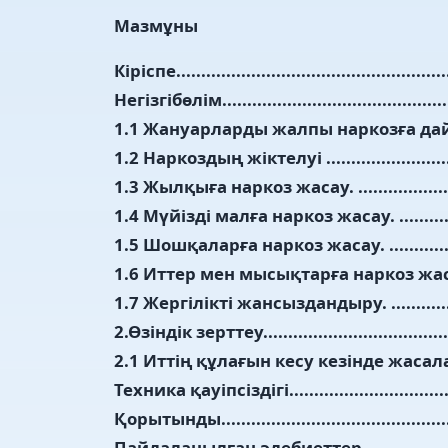
Мазмұны
Кіріспе........................................................
Негізгібөлім.................................................
1.1 Жануарларды жалпы наркозға дайындау.......
1.2 Наркоздың жіктелуі .................................
1.3 Жылқыға наркоз жасау. ............................
1.4 Мүйізді малға наркоз жасау. .....................
1.5 Шошқаларға наркоз жасау. ........................
1.6 Иттер мен мысықтарға наркоз жасау. .........
1.7 Жергілікті жансыздандыру. .......................
2.Өзіндік зерттеу...........................................
2.1 Иттің құлағын кесу кезінде жасалатын 
Техника қауіпсіздігі.......................................
Қорытынды...................................................
Пайдаланылған әдебиеттер.............................