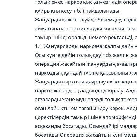
толық емес наркоз қысқа мезгілдік опера
құйрықты кесу т.б. ) пайдаланады.
Жануарды қажетті күйде бекемдеу, содан
аймағына инъекциялауды қосалқы неме
тамыр ішіне; оральді немесе ректальді, а
1.1 Жануарларды наркозға жалпы дайы
Осы күнге дейін толық қауіпсіз жалпы ж
операция жасайтын жануардың ағзалары
наркоздың қандай түріне қарсылығы жә
Жануарды наркозға даярлау екі кезеңнен
наркоз жасардың алдында даярлау. Алдын
ағзаларды және мүшелерді толық тексер
оған лайықты ем тағайындау керек. Алд
қоректілердің тамыр ішіне апоморфинді
асқазанды босатады. Осындай ірі малдард
босатады.Операция жасайтын күні малд