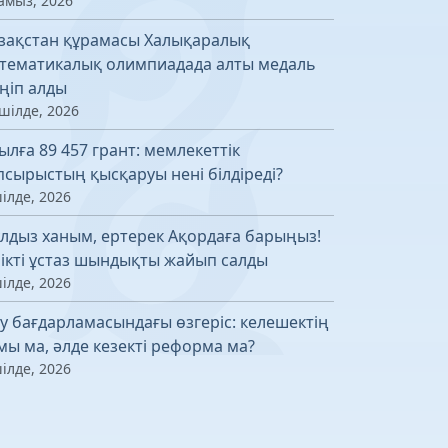
амыз, 2026
зақстан құрамасы Халықаралық
тематикалық олимпиадада алты медаль
ңіп алды
шілде, 2026
ылға 89 457 грант: мемлекеттік
псырыстың қысқаруы нені білдіреді?
ілде, 2026
лдыз ханым, ертерек Ақордаға барыңыз!
лікті ұстаз шындықты жайып салды
ілде, 2026
у бағдарламасындағы өзгеріс: келешектің
мы ма, әлде кезекті реформа ма?
ілде, 2026