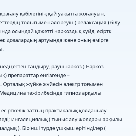
қозғалу қабілетінің қай уақытта жоғалуын,
тердің толығымен әлсіреуін ( релаксация ) білу
да осындай қажетті наркоздық күйді есірткі
тек дозалардың артуында және оның өмірге
ы.
неді (естен тандыру, раушнаркоз ).Наркоз
қ) препараттар енгізгенде –
. Орталық жүйке жүйесін электр тоғымен
 Медицина тәжірибесінде гипноз арқылы
 есірткелік заттың практикалық қолданылу
бөледі; ингаляциялық ( тыныс алу жолдары арқылы
лдық ). Бірінші түрде ұшқыш ерітінділер (