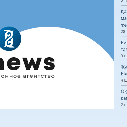
5 т
Қа
ма
же
28 
Би
та
9 ш
Жұ
Бі
4 ш
Оқ
қа
2 ш