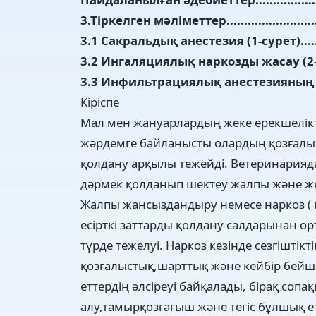
3.Тіркелген мәліметтер..................................
3.1 Сакральдық анестезия (1-сурет)..................
3.2 Ингаляциялық наркозды жасау (2-сурет).......
3.3 Инфильтрациялық анестезияның түрлері (3
Кіріспе
Мал мен жануарлардың жеке ерекшелікт
жәрдемге байланысты олардың қозғалыс
қолдану арқылы тежейді. Ветеринарияд
дәрмек қолданып шектеу жалпы және жер
Жалпы жансыздандыру немесе наркоз ( гр
есірткі заттарды қолдану салдарынан 
түрде тежелуі. Наркоз кезінде сезгіштік
қозғалыстық,шарттық және кейбір бей
еттердің әлсіреуі байқалады, бірақ соп
алу,тамырқозғағыш және тегіс бұлшық е