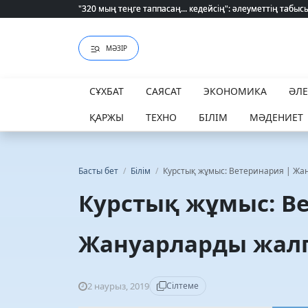
"320 мың теңге таппасаң... кедейсің": әлеуметтің табысы 
"320 мың теңге таппасаң... кедейсің": әлеуметтің табысы 
МӘЗІР
СҰХБАТ
САЯСАТ
ЭКОНОМИКА
ӘЛ
ҚАРЖЫ
ТЕХНО
БІЛІМ
МӘДЕНИЕТ
Басты бет
/
Білім
/
Курстық жұмыс: Ветеринария | Жа
Курстық жұмыс: В
Жануарларды жалп
2 наурыз, 2019
Сілтеме