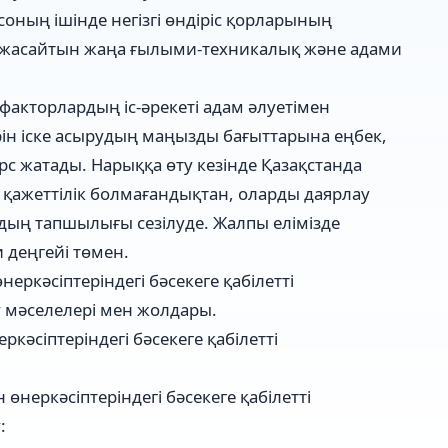
соның ішінде негізгі өндіріс қорларының
 жасайтын жаңа ғылыми-техникалық және адами
 факторлардың іс-әрекеті адам әлуетімен
н іске асырудың маңызды бағыттарына еңбек,
рс жатады. Нарыққа өту кезінде Қазақстанда
қажеттілік болмағандықтан, оларды даярлау
ардың тапшылығы сезілуде. Жалпы елімізде
деңгейі төмен.
еркәсіптеріндегі бәсекеге қабілетті
 мәселелері мен жолдары.
ркәсіптеріндегі бәсекеге қабілетті
өнеркәсіптеріндегі бәсекеге қабілетті
: