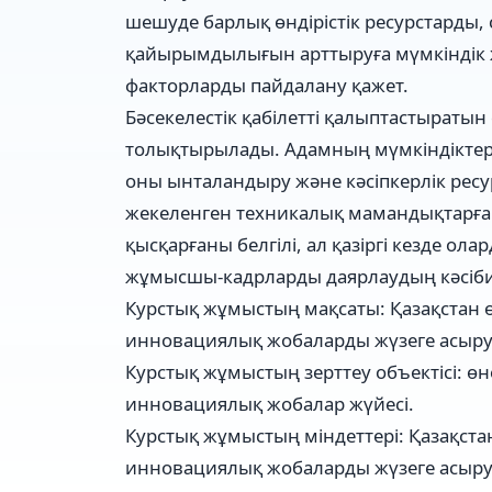
шешуде барлық өндірістік ресурстарды, 
қайырымдылығын арттыруға мүмкіндік
факторларды пайдалану қажет.
Бәсекелестік қабілетті қалыптастыратын
толықтырылады. Адамның мүмкіндіктері
оны ынталандыру және кәсіпкерлік ресу
жекеленген техникалық мамандықтарға 
қысқарғаны белгілі, ал қазіргі кезде ол
жұмысшы-кадрларды даярлаудың кәсіби 
Курстық жұмыстың мақсаты: Қазақстан өн
инновациялық жобаларды жүзеге асыру
Курстық жұмыстың зерттеу объектісі: өне
инновациялық жобалар жүйесі.
Курстық жұмыстың міндеттері: Қазақстан 
инновациялық жобаларды жүзеге асыру