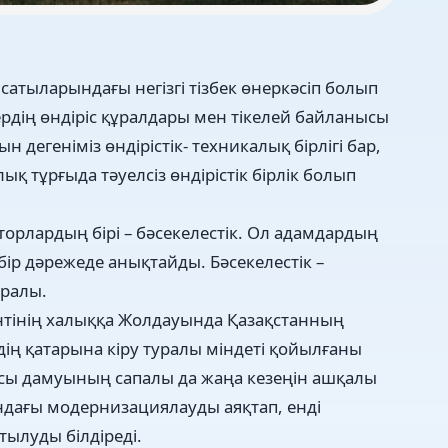
тыларындағы негізгі тізбек өнеркәсіп болып
рдің өндіріс құралдары мен тікелей байланысы
н дегеніміз өндірістік- техникалық бірлігі бар,
 тұрғыда тәуелсіз өндірістік бірлік болып
рлардың бірі – бәсекелестік. Ол адамдардың
ір дәрежеде анықтайды. Бәсекелестік –
ұралы.
нтінің халыққа Жолдауында Қазақстанның
дің қатарына кіру туралы міндеті қойылғаны
касы дамуының сапалы да жаңа кезеңін ашқалы
ындағы модернизациялауды аяқтап, енді
мтылуды білдіреді.