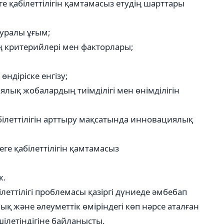
ге қабілеттілігін қамтамасыз етудің шарттары
 туралы ұғым;
нің критерийлері мен факторлары;
ндіріске енгізу;
ялық жобалардың тиімділігі мен өнімділігін
қабілеттілігін арттыру мақсатында инновациялық
ге қабілеттілігін қамтамасыз
к.
ілеттілігі проблемасы қазіргі дүниеде әмбебап
ық және әлеуметтік өміріндегі көп нәрсе аталған
летіндігіне байланысты.