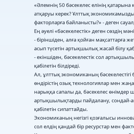
«Әлемнің 50 бәсекелес елінің қатарына 
атқаруы керек? Ұлттық экономикамыздың
факторларға байланысты?» - деген сауал
Ең әуелі «бәсекелестік» деген сөздің мәні
- біріншіден, алға қойған мақсаттарға ж
асып түсетін артықшылық жасай білу қаб
- екіншіден, бәсекелестік сол артықшыл
қабілетін білдіреді.
Ал, ұлттық экономиканың бәсекелестігі 
өндірістің озық технологиялар мен жаңа
нарыққа сапалы да, бәсекелес өнімдер ш
артықшылықтарды пайдалану, сондай-ақ,
қабілетін сипаттайды.
Экономиканың негізгі қозғалысы иннов
сол елдің қандай бір ресурстар мен фак