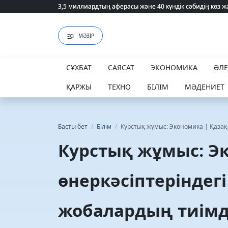
3,5 миллиардтың аферасы және 40 күндік сәбидің көз
3,5 миллиардтың аферасы және 40 күндік сәбидің көз
МӘЗІР
СҰХБАТ
САЯСАТ
ЭКОНОМИКА
ӘЛ
ҚАРЖЫ
ТЕХНО
БІЛІМ
МӘДЕНИЕТ
Басты бет
/
Білім
/
Курстық жұмыс: Экономика | Қазақ
Курстық жұмыс: Э
өнеркәсіптеріндег
жобалардың тиімді