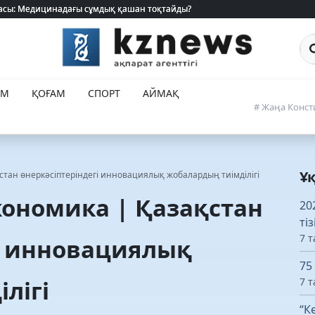
 жасы: Медицинадағы сұмдық қашан тоқтайды?
 жасы: Медицинадағы сұмдық қашан тоқтайды?
Са
ЕМ
ҚОҒАМ
СПОРТ
АЙМАҚ
# Жаңа Конст
Ұ
стан өнеркәсіптеріндегі инновациялық жобалардың тиімділігі
кономика | Қазақстан
20
ті
7 т
і инновациялық
75
лігі
7 т
“К