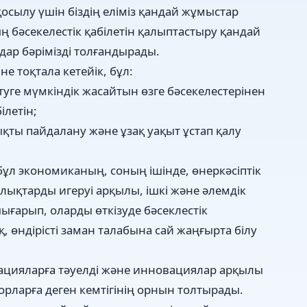
қосылу үшін біздің еліміз қандай жұмыстар
 бәсекелестік қабілетін қалыптастыру қандай
дар бәрімізді толғандырады.
не тоқтала кетейік, бұл:
етуге мүмкіндік жасайтын өзге бәсекелестерінен
ілетін;
ықты пайдалану және ұзақ уақыт ұстап қалу
бұл экономиканың, соның ішінде, өнеркәсіптік
лықтарды игеруі арқылы, ішкі және әлемдік
ығарып, оларды өткізуде бәсеклестік
 өндірісті заман талабына сай жаңғырта білу
ацияларға тәуелді және инновациялар арқылы
торларға деген кемтігінің орнын толтырады.