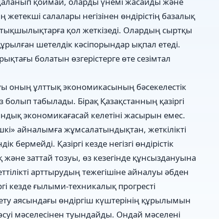
даланып қоймай, оларды үнемі жасайды және
 жетекші салалары негізінен өндірістің базалық
ртықшылықтарға қол жеткізеді. Олардың сыртқы
ұрылған шетелдік кәсіпорындар ықпал етеді.
ықтағы болатын өзгерістерге өте сезімтал
болуы оның ұлттық экономикасының бәсекелестік
гіз болып табылады. Бірақ Қазақстанның қазіргі
ндық экономикағасай келетіні жасырын емес.
«ішкі» айналымға жұмсалатындықтан, жеткілікті
к бермейді. Қазіргі кезде негізгі өндірістік
және заттай тозуы, өз кезегінде құнсыздануына
леттілікті арттырудың тежегішіне айналуы әбден
ргі кезде ғылыми-техникалық прогресті
ету аясындағы өндіргіш күштерінің құрылымын
өсуі мәселесінен туындайды. Ондай мәселені