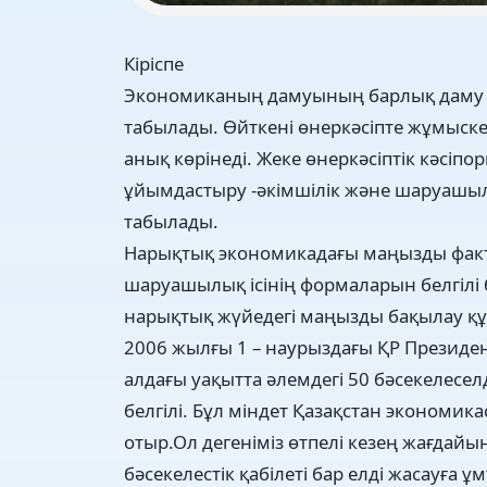
Кіріспе
Экономиканың дамуының барлық даму са
табылады. Өйткені өнеркәсіпте жұмыске
анық көрінеді. Жеке өнеркәсіптік кәсіпоры
ұйымдастыру -әкімшілік және шаруашылық
табылады.
Нарықтық экономикадағы маңызды факто
шаруашылық ісінің формаларын белгілі б
нарықтық жүйедегі маңызды бақылау қ
2006 жылғы 1 – наурыздағы ҚР Президе
алдағы уақытта әлемдегі 50 бәсекелесел
белгілі. Бұл міндет Қазақстан экономи
отыр.Ол дегеніміз өтпелі кезең жағдай
бәсекелестік қабілеті бар елді жасауға ұ