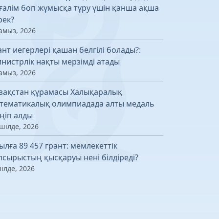
ғалім боп жұмысқа тұру үшін қанша ақша
рек?
амыз, 2026
ант иегерлері қашан белгілі болады?:
нистрлік нақты мерзімді атады
амыз, 2026
зақстан құрамасы Халықаралық
тематикалық олимпиадада алты медаль
ңіп алды
шілде, 2026
ылға 89 457 грант: мемлекеттік
псырыстың қысқаруы нені білдіреді?
ілде, 2026