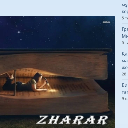
мұ
ке
5 т
Гр
Ми
5 т
Қа
ма
же
28 
Би
та
9 ш