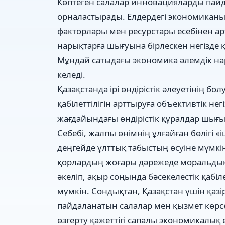
Көптеген салалар инновацияларды пай
орналастырады. Елдердегі экономиканың
факторлары мен ресурстары есебінен а
нарықтарға шығуына бірлескен негізде қ
Мұндай сатыдағы экономика әлемдік нар
келеді.
Қазақстанда ірі өндірістік әлеуетінің 
қабілеттілігін арттыруға объективтік не
жағдайындағы өндірістік құралдар шығы
Себебі, жалпы өнімнің ұлғайған бөлігі 
деңгейде ұлттық табыстың өсуіне мүмкінді
қорлардың жоғары дәрежеде моральдық 
әкеліп, ақыр соңында бәсекелестік қабі
мүмкін. Сондықтан, Қазақстан үшін қазі
пайдаланатын салалар мен қызмет көрс
өзгерту қажеттігі сапалы экономикалық 