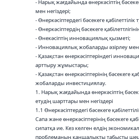
- Нарық жағдайында өнеркәсіптің бәсеке
мен негіздері;
- Өнеркәсіптердегі бәсекеге қабілеттілік
- Өнеркәсіптердің бәсекеге қабілеттлігі
- Өнекәсіптің инновациялық қызметі;
- Инновациялық жобаларды әзірлеу мен ө
- Қазақстан өнеркәсіптеріндегі инноваци
арттыру жұмыстары;
- Қазақстан өнеркәсіптерінің бәсекеге 
жобаларды инвестициялау.
1. Нарық жағдайында өнеркәсіптің бәсеке
етудің шарттары мен негіздері
1.1 Өнеркәсіптердегі бәсекеге қабілеттілі
Сапа және өнеркәсіптерінің бәсекеге қаб
сипатқа ие. Кез келген елдің экономикал
проблеманың қаншалықты табысты шеші