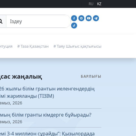
RU
KZ
йттан іздеу
итуция
# Таза Қазақстан
# Таяу Шығыс қақтығысы
қсас жаңалық
БАРЛЫҒЫ
26 жылғы білім грантын иеленгендердің
зімі жарияланды (ТІЗІМ)
амыз, 2026
 мың білім гранты кімдерге бұйырады?
амыз, 2026
емі 3-4 миллион сұрайды”: Қызылордада