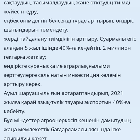
сақтаудың, тасымалдаудың және өткізудің тиімді
жүйесін құру;
еңбек өнімділігін белсенді түрде арттырып, өндіріс
шығындарын төмендету;
жерді пайдалану тиімділігін арттыру. Суармалы егіс
алаңын 5 жыл ішінде 40%-ға кеңейтіп, 2 миллион
гектарға жеткізу;
өндірісте сұранысқа ие аграрлық ғылыми
зерттеулерге салынатын инвестиция көлемін
арттыру керек.
Aуыл шaруaшылығын әpтapaптaндыpып, 2021
жылғa қaрaй aзық-түлiк тaуapы экспоpтын 40%-ғa
көбeйту.
Бұл мiндeттep aгроөнеркәсіп кешенін дамытудың
жаңа мемлекеттік бағдарламасы аясында іске
асырылуы қажет.