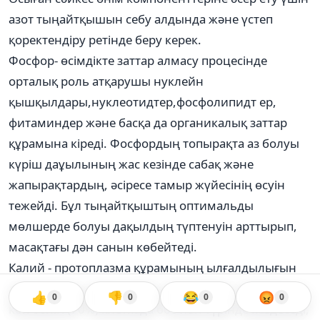
азот тыңайтқышын себу алдында және үстеп
қоректендіру ретінде беру керек.
Фосфор- өсімдікте заттар алмасу процесінде
орталық роль атқарушы нуклейн
қышқылдары,нуклеотидтер,фосфолипидт ер,
фитаминдер және басқа да органикалық заттар
құрамына кіреді. Фосфордың топырақта аз болуы
күріш даұылының жас кезінде сабақ және
жапырақтардың, әсіресе тамыр жүйесінің өсуін
тежейді. Бұл тыңайтқыштың оптимальды
мөлшерде болуы дақылдың түптенуін арттырып,
масақтағы дән санын көбейтеді.
Калий - протоплазма құрамының ылғалдылығын
арттырып, қоюлану процесін тежейді. Калийдің
👍
👎
😂
😡
0
0
0
0
көп бөлігі (70%) клеткада бос ион түрінде кездеседі,