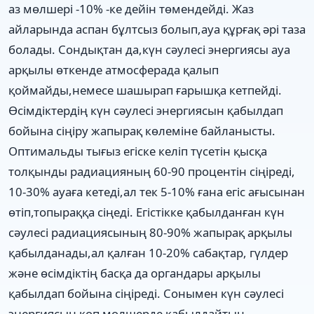
аз мөлшері -10% -ке дейін төмендейді. Жаз
айларында аспан бұлтсыз болып,ауа құрғақ әрі таза
болады. Сондықтан да,күн сәулесі энергиясы ауа
арқылы өткенде атмосферада қалып
қоймайды,немесе шашырап ғарышқа кетпейді.
Өсімдіктердің күн сәулесі энергиясын қабылдап
бойына сіңіру жапырақ көлеміне байланысты.
Оптимальды тығыз егіске келіп түсетін қысқа
толқынды радиацияның 60-90 процентін сіңіреді,
10-30% ауаға кетеді,ал тек 5-10% ғана егіс ағысынан
өтіп,топыраққа сіңеді. Егістікке қабылданған күн
сәулесі радиациясының 80-90% жапырақ арқылы
қабылданады,ал қалған 10-20% сабақтар, гүлдер
және өсімдіктің басқа да органдары арқылы
қабылдап бойына сіңіреді. Сонымен күн сәулесі
энергиясын көп мөлшерде қабылдайтын