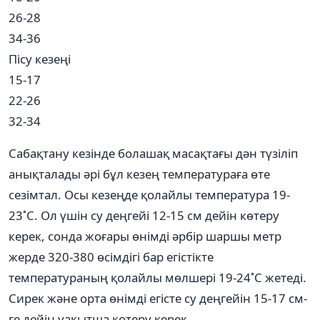
26-28
34-36
Пісу кезеңі
15-17
22-26
32-34
Сабақтану кезінде болашақ масақтағы дән түзіліп
анықталады әрі бұл кезең температураға өте
сезімтал. Осы кезеңде қолайлы температура 19-
23˚С. Ол үшін су деңгейі 12-15 см дейін көтеру
керек, сонда жоғары өнімді әрбір шаршы метр
жерде 320-380 өсімдігі бар егістікте
температураның қолайлы мөлшері 19-24˚С жетеді.
Сирек және орта өнімді егісте су деңгейін 15-17 см-
ге дейін уақытша көтеру керек.