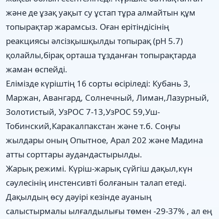
және де ұзақ уақыт су ұстап тұра алмайтын құм
топырақтар жарамсыз. Оған ерітіндісінің
реакциясы әлсізқышқылды топырақ (pH 5.7)
қолайлы,бірақ орташа тұзданған топырақтарда
жаман өспейді.
Елімізде күріштің 16 сорты өсіріледі: Кубань 3,
Маржан, Авангард, Солнечный, Лиман,Лазурный,
Золотистый, УзРОС 7-13,УзРОС 59,Уш-
Тобинский,Каракалпакстан және т.б. Соңғы
жылдары оның Опытное, Арал 202 және Мадина
атты сорттары аудандастырылды.
Жарық режимі. Күріш-жарық сүйгіш дақыл,күн
сәулесінің инстенсивті болғанын талап етеді.
Дақылдың өсу дәуірі кезінде ауаның
салыстырмалы ылғалдылығы төмен -29-37% , ал ең