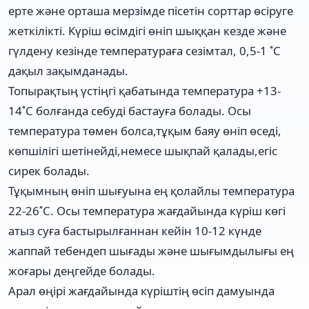
ерте және орташа мерзімде пісетін сорттар өсіруге
жеткілікті. Күріш өсімдігі өніп шыққан кезде және
гүлдену кезінде температураға сезімтал, 0,5-1 ˚С
дақыл зақымданады.
Топырақтың үстіңгі қабатында температура +13-
14˚С болғанда себуді бастауға болады. Осы
температура төмен болса,тұқым баяу өніп өседі,
көпшілігі шетінейді,немесе шықпай қалады,егіс
сирек болады.
Тұқымның өніп шығуына ең қолайлы температура
22-26˚С. Осы температура жағдайында күріш көгі
атыз суға бастырылғаннан кейін 10-12 күнде
жаппай тебендеп шығады және шығымдылығы ең
жоғары деңгейде болады.
Арал өңірі жағдайында күріштің өсіп дамуында