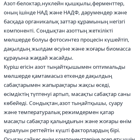
Азот-белоктар,нуклейн қышқылы,ферменттер,
оның ішінде НАД және НАДФ, дәрумендер және
басқада органикалық заттар құрамының негізгі
компоненті. Сондықтан азоттың жеткілікті
мөлшерде болуы фотосинтез процесін күшейтіп,
дақылдың жылдам өсуіне және жоғары биомасса
құрауына жағдай жасайды.
Күріш егісін азот тыңайтқышымен оптимальды
мөлшерде қамтамасыз еткенде дақылдың
сабақтарымен жапырақтары жақсы өседі,
өсімдіктің түптенуі артып, масақты сабақтар саны
көбейеді. Сондықтан,азот тыңайтқышы, суару
және температуралық режимдермен қатар
масақты сабақтар қалыңдығын және жоғары өнім
құралуын реттейтін күшті факторлардың бірі.
Осыған сәйкес өнім компоненттеріне әсер ету үшін