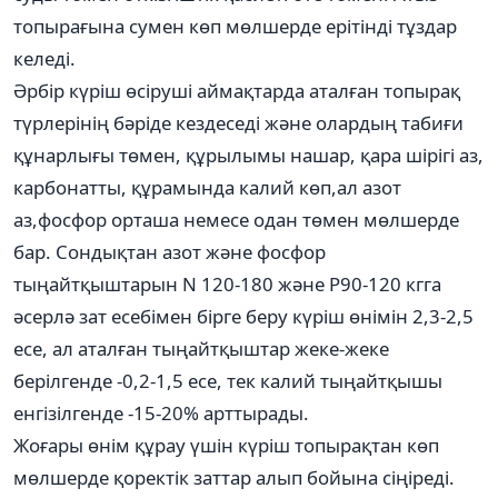
топырағына сумен көп мөлшерде ерітінді тұздар
келеді.
Әрбір күріш өсіруші аймақтарда аталған топырақ
түрлерінің бәріде кездеседі және олардың табиғи
құнарлығы төмен, құрылымы нашар, қара шірігі аз,
карбонатты, құрамында калий көп,ал азот
аз,фосфор орташа немесе одан төмен мөлшерде
бар. Сондықтан азот және фосфор
тыңайтқыштарын N 120-180 және Р90-120 кгга
әсерлә зат есебімен бірге беру күріш өнімін 2,3-2,5
есе, ал аталған тыңайтқыштар жеке-жеке
берілгенде -0,2-1,5 есе, тек калий тыңайтқышы
енгізілгенде -15-20% арттырады.
Жоғары өнім құрау үшін күріш топырақтан көп
мөлшерде қоректік заттар алып бойына сіңіреді.