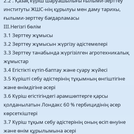
2.2 . Қазақ күріш шаруашылығы ғылыми-зерттеу
институты ЖШС-нің құрылуы мен даму тарихы,
ғылыми-зерттеу бағдарламасы
III.Негізгі бөлім
3.1 Зерттеу жұмысы
3.2 Зерттеу жұмысын жүргізу әдістемелері
3.3 Зерттеу танабында жүргізілген агротехникалық
жұмыстар
3.4 Егістікті күтіп-баптау және суару жүйесі
3.5 Күрішті себу әдістерінің тұқымның өнгіштігіне
және өнімдігіне әсері
3.6 Күріш егістігіндегі арaмшөптерге қарсы
қолданылатын Лондакс 60 % гербицидінің әсер
көрсеткіштері
3.7 Күріш тұқым себу әдістерінің оның өсіп өнуіне
және өнім құрылымына әсері