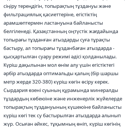
сіңіру тереңдігін, топырақтың тұздануы және
фильтрациялық қасиеттеріне, егістіктің
арамшөптермен ластануына байланысты
белгіленеді. Қазақстанның оңтүстік жағдайында
топырағы тұзданған атыздарды суға тұрақты
бастыру, ал топырағы тұзданбаған атыздарда -
қысқартылған суару режимі әдісі қолданылады.
Күріш дақылынан мол өнім алу үшін егістіктегі
әрбір атыздарда оптимальды қалың (бір шаршы
метр жерде 320-380) күріш көгін өсіру керек.
Сырдария өзені суының құрамында минералды
тұздардың көбеюіне және инженерлік жүйелерде
топырақтың тұздануының күшеюіне байланысты
күріш көгі тек су бастырылған атыздарда алынып
жүр. Осыған әйкес, тұқымның өніп, күріш көгінің