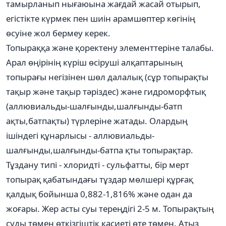
тамырланып нығаюына жағдай жасай отырып,
егістікте күрмек пен шиін арамшөптер көгінің
өсуіне жол бермеу керек.
Топыраққа және қоректену элементтеріне талабы.
Арал өңірінің күріш өсіруші алқаптарының
топырағы негізінен шөл далалық (сұр топырақты
тақыр және тақыр тәріздес) және гидроморфтық
(аллювиальды-шалғынды,шалғынды-батп
ақты,батпақты) түрлеріне жатады. Олардың
ішіндегі құнарлысы - аллювиальды-
шалғынды,шалғынды-батпа қты топырақтар.
Тұздану типі - хлоридті - сульфатты, бір мерт
топырақ қабатындағы тұздар мөлшері құрғақ
қалдық бойынша 0,882-1,816% және одан да
жоғары. Жер асты суы тереңдігі 2-5 м. Топырақтың
суды төмен өткізгіштік қасиеті өте төмен. Атыз