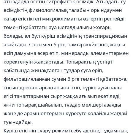
атыздарда өсетін гигрофиттік өсімдік. Атыздағы су
өсімдіктің физиологиялық талабын орындаумен
қатар егістіктегі микроклиматты өзгертіп реттейді:
төменгі қабаттағы ауа ылғалдылығы жоғары
болады, ал бұл күріш өсімдігінің транспирациясын
азайтады. Сонымен бірге, тамыр жүйесінің жақсы
өсіп дамуына әсер етіп, минералды элементтермен
қоректенуін жақсартады. Топырақтың үстіңгі
қабатында жинақталған тұздар суға еріп,
фильтрацияланған сумен бірге төменгі қабаттарға,
сосын дренаж арықтарына өтіп, күріш ауыспалы
егісі танаптарынан сырт жаққа ағызып әкетіледі,
яғни топырақ шайылып, тұздар мөлшері азаяды
және де арамшөптермен күресуге қолайлы жағдай
туындайды.
Күріш егісінің суару режимі себу әдісіне, тұқымның