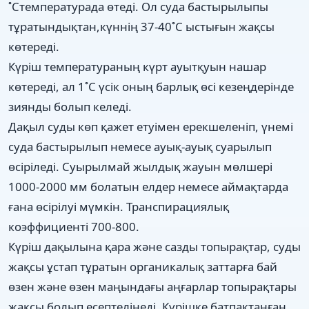
˚Стемпературада өтеді. Ол суда бастырылыпы
тұратындықтан,күннің 37-40˚С ыстығын жақсы
көтереді.
Күріш температураның күрт ауытқуын нашар
көтереді, ал 1˚С үсік оның барлық өсі кезеңдерінде
зиянды болып келеді.
Дақыл суды көп қажет етуімен ерекшеленіп, үнемі
суда бастырылып немесе ауық-ауық суарылып
өсіріледі. Суырылмай жылдық жауын мөлшері
1000-2000 мм болатын елдер немесе аймақтарда
ғана өсірілуі мүмкін. Транспирациялық
коэффициенті 700-800.
Күріш дақылына қара және сазды топырақтар, суды
жақсы ұстап тұратын органикалық заттарға бай
өзен және өзен маңындағы аңғарлар топырақтары
жақсы болып есептелінеді. Күрішке батпақтанған