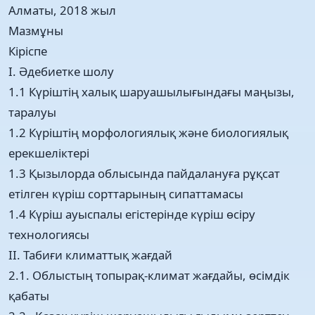
Алматы, 2018 жыл
Мазмұны
Кіріспе
I. Әдебиетке шолу
1.1 Күріштің халық шаруашылығындағы маңызы,
таралуы
1.2 Күріштің морфологиялық және биологиялық
ерекшеліктері
1.3 Қызылорда облысында пайдалануға рұқсат
етілген күріш сорттарының сипаттамасы
1.4 Күріш ауыспалы егістерінде күріш өсіру
технологиясы
II. Табиғи климаттық жағдай
2.1. Облыстың топырақ-климат жағдайы, өсімдік
қабаты