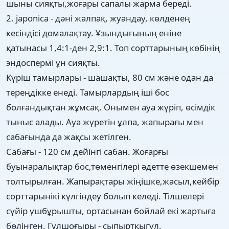
шыны сияқты,жоғары сапалы жарма береді.
2. japonica - дәні жалпақ, жуандау, көлденең
кесіндісі домалақтау. Ұзындығының еніне
қатынасы 1,4:1-ден 2,9:1. Топ сорттарының көбінің
эндоспермі ұн сияқты.
Күріш тамырлары - шашақты, 80 см және одан да
тереңдікке енеді. Тамырлардың іші бос
болғандықтан жұмсақ. Онымен ауа жүріп, өсімдік
тыныс алады. Ауа жүретін ұлпа, жапырағы мен
сабағында да жақсы жетілген.
Сабағы - 120 см дейінгі сабан. Жоғарғы
буынаралықтар бос,төменгілері әдетте өзекшемен
толтырылған. Жапырақтары жіңішке,жасыл,кейбір
сорттарынікі күлгіндеу болып келеді. Тілшелері
сүйір үшбұрышты, ортасынан бойлай екі жартыға
бөлінген. Гүлшоғыры - сыпыртқыгүл.