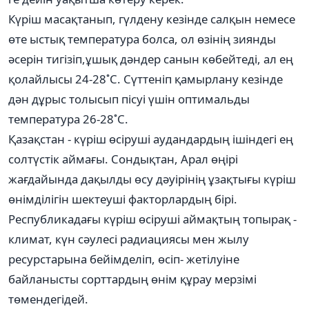
Күріш масақтанып, гүлдену кезінде салқын немесе
өте ыстық температура болса, ол өзінің зиянды
әсерін тигізіп,ұшық дәндер санын көбейтеді, ал ең
қолайлысы 24-28˚С. Сүттеніп қамырлану кезінде
дән дұрыс толысып пісуі үшін оптимальды
температура 26-28˚С.
Қазақстан - күріш өсіруші аудандардың ішіндегі ең
солтүстік аймағы. Сондықтан, Арал өңірі
жағдайында дақылды өсу дәуірінің ұзақтығы күріш
өнімділігін шектеуші факторлардың бірі.
Республикадағы күріш өсіруші аймақтың топырақ -
климат, күн сәулесі радиациясы мен жылу
ресурстарына бейімделіп, өсіп- жетілуіне
байланысты сорттардың өнім құрау мерзімі
төмендегідей.