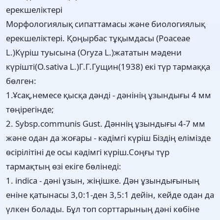
ерекшеліктері
Морфологиялық сипаттамасы және биологиялық
ерекшеліктері. Қоңырбас тұқымдасы (Poaceae
L.)Күріш туысына (Oryza L.)жататын мәдени
күрішті(O.sativa L.)Г.Г.Гущин(1938) екі түр тармаққа
бөлген:
1.Ұсақ,немесе қысқа дәнді - дәнінің ұзындығы 4 мм
төңірегінде;
2. Sybsp.communis Gust. Дәннің ұзындығы 4-7 мм
және одан да жоғары - кәдімгі күріш Біздің елімізде
өсірілітіні де осы кәдімгі күріш.Соңғы түр
тармақтың өзі екіге бөлінеді:
1. indica - дәні ұзын, жіңішке. Дән ұзындығының
еніне қатынасы 3,0:1-ден 3,5:1 дейін, кейде одан да
үлкен болады. Бұл топ сорттарының дәні көбіне