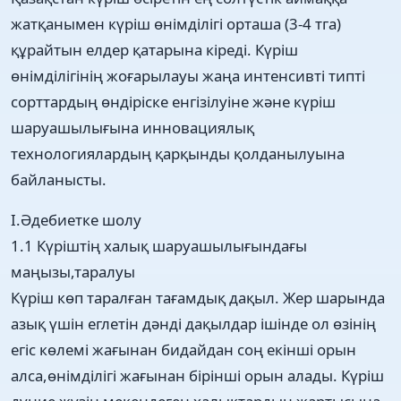
жатқанымен күріш өнімділігі орташа (3-4 тга)
құрайтын елдер қатарына кіреді. Күріш
өнімділігінің жоғарылауы жаңа интенсивті типті
сорттардың өндіріске енгізілуіне және күріш
шаруашылығына инновациялық
технологиялардың қарқынды қолданылуына
байланысты.
I.Әдебиетке шолу
1.1 Күріштің халық шаруашылығындағы
маңызы,таралуы
Күріш көп таралған тағамдық дақыл. Жер шарында
азық үшін еглетін дәнді дақылдар ішінде ол өзінің
егіс көлемі жағынан бидайдан соң екінші орын
алса,өнімділігі жағынан бірінші орын алады. Күріш