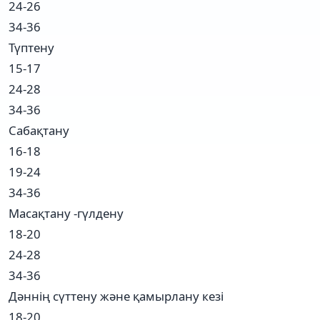
24-26
34-36
Түптену
15-17
24-28
34-36
Сабақтану
16-18
19-24
34-36
Масақтану -гүлдену
18-20
24-28
34-36
Дәннің сүттену және қамырлану кезі
18-20