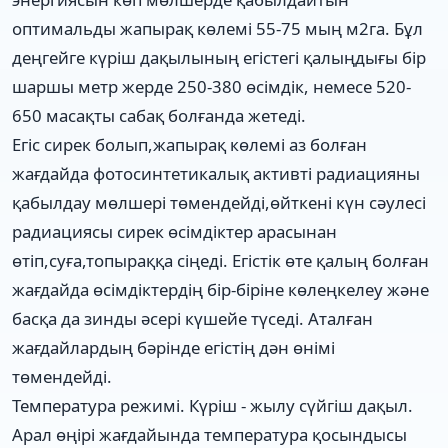
оптимальды жапырақ көлемі 55-75 мың м2га. Бұл
деңгейге күріш дақылының егістегі қалыңдығы бір
шаршы метр жерде 250-380 өсімдік, немесе 520-
650 масақты сабақ болғанда жетеді.
Егіс сирек болып,жапырақ көлемі аз болған
жағдайда фотосинтетикалық активті радиацияны
қабылдау мөлшері төмендейді,өйткені күн сәулесі
радиациясы сирек өсімдіктер арасынан
өтіп,суға,топыраққа сіңеді. Егістік өте қалың болған
жағдайда өсімдіктердің бір-біріне көлеңкелеу және
басқа да зинды әсері күшейе түседі. Аталған
жағдайлардың бәрінде егістің дән өнімі
төмендейді.
Температура режимі. Күріш - жылу сүйгіш дақыл.
Арал өңірі жағдайында температура қосындысы