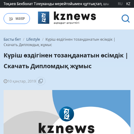
2026 жылғы білім грантын иеленгендердің тізімі жарияланды (ТІЗІМ)
2026 жылғы білім грантын иеленгендердің тізімі жарияланды (ТІЗІМ)
RU
KZ
МӘЗІР
Басты бет
/
Lifestyle
/
Күріш өздігінен тозаңданатын өсімдік |
Скачать Дипломдық жұмыс
Күріш өздігінен тозаңданатын өсімдік |
Скачать Дипломдық жұмыс
10 қаңтар, 2019