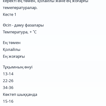
керекті ең төмен, қолайлы және ең жоғарғы
темепературалар.
Кесте 1
Өсіп - даму фазалары
Температура, + ˚С
Ең төмен
Қолайлы
Ең жоғарғы
Тұқымның өнуі
13-14
22-26
34-36
Көктеп шыққанда
15-16