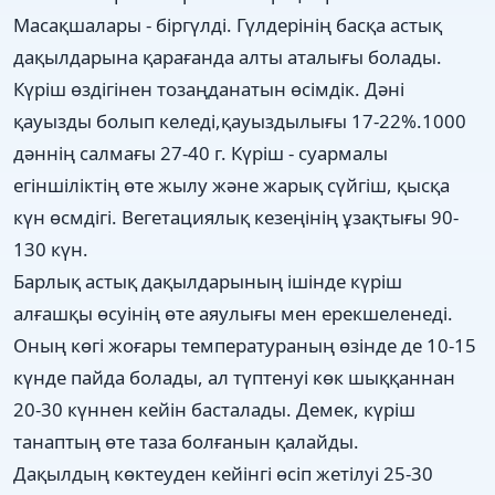
Масақшалары - біргүлді. Гүлдерінің басқа астық
дақылдарына қарағанда алты аталығы болады.
Күріш өздігінен тозаңданатын өсімдік. Дәні
қауызды болып келеді,қауыздылығы 17-22%.1000
дәннің салмағы 27-40 г. Күріш - суармалы
егіншіліктің өте жылу және жарық сүйгіш, қысқа
күн өсмдігі. Вегетациялық кезеңінің ұзақтығы 90-
130 күн.
Барлық астық дақылдарының ішінде күріш
алғашқы өсуінің өте аяулығы мен ерекшеленеді.
Оның көгі жоғары температураның өзінде де 10-15
күнде пайда болады, ал түптенуі көк шыққаннан
20-30 күннен кейін басталады. Демек, күріш
танаптың өте таза болғанын қалайды.
Дақылдың көктеуден кейінгі өсіп жетілуі 25-30