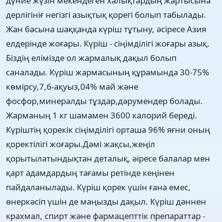
дүние жүзін мекендеген халықтардың жартысына
дерлігініғ негізгі азықтық қорегі болып табылады.
Жан басына шаққанда күріш тұтыну, әсіресе Азия
елдерінде жоғары. Күріш - сіңімділігі жоғары азық.
Біздің елімізде ол жармалық дақыл болып
саналады. Күріш жармасының құрамында 30-75%
көмірсу,7,6-ақуыз,04% май және
фосфор,минералды тұздар,дәрумендер болады.
Жарманың 1 кг шамамен 3600 калорий береді.
Күріштің қорекік сіңімділігі орташа 96% яғни оның
қоректілігі жоғары.Дәмі жақсы,жеңіл
қорытылатындықтан деталық, әіресе балалар мен
қарт адамдардың тағамы ретінде кеңінен
пайдаланылады. Күріш қорек үшін ғана емес,
өнеркәсіп үшін де маңызды дақыл. Күріш дәннен
крахмал, спирт және фармацепттік препараттар -