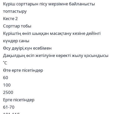
Күріш сорттарын пісу мерзімне байланысты
топтастыру
Кесте 2
Сорттар тобы
Күріштің өніп шыққан масақтану кезіне дейінгі
күндер саны
Өсу дәуірі,күн есебімен
Дақылдың өсіп жетілуіне керекті жылу қосындысы
˚С
Өте ерте пісетіндер
60
100
2500
Ерте пісетіндер
61-70