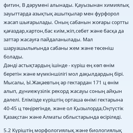
фитин, В дәрумені алынады. Қауызынан химиялық
зауыттарда азықтық ашытқылар мен фурфорол
жасап шығарылады. Оның сабанын жоғары сортты
қағаздар,картон,бас киім,жіп,себет және басқа да
заттар жасауға пайдаланылады. Мал
шаруашылығында сабаны жем және төсеніш
болады.
Дәнді астықтардың ішінде - күріш ең көп өнім
беретін және мүмкіншілігі мол дақылдардың бірі.
Мысалы, Ы.Жақаевтың әр гектардан 171 ц өнім
алып, дүниежүзілік рекорд жасауы соның айқын
дәлелі. Елімізде күріштің орташа өнімі гектарына
40-45 ц төңірегінде, және ол Қызылорда,Оңтүстік
Қазақстан және Алматы облыстарында өсіріледі.
5.2 Күріштің морфологиялық және биологиялық