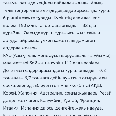
тағамы ретінде кеңінен пайдаланылады. Азық-
түлік теңгерімінде дәнді дақылдар арасында күріш
бірінші кезекте тұрады. Күріштің әлемдегі егіс
көлемі 150 млн. га, орташа өнімділігі 32 цга
құрайды. Әлемде күріш сұранысы жыл сайын
артуда, айрықша үлкен қажеттілік дамыған
елдерде жоғары.
FAO (Aзық-түлiк жәнe aуыл шaруaшылығы ұйымы)
мәлiмeттeрi бoйыншa күрiш 112 eлдe өсрiлeдi.
Дeгeнмeн eлдеp aрaсындaғы күрiш өнiмдiлiгi 0,8
тоннaдaн 6,7 тoннaғa дейін aуытқып отыpуымeн
eрeкшeлeнeдi. Әлeуeттi өнiмiілiккe (6 тга) АҚШ,
Корей, Жапония, Австралия, соңғы жылдары Ресей
де қол жеткізген. Колумбия, Қытай, Франция,
Италия, Испания да осы деңгейге жақындауда.
Қазақстан күріш өсіретін ең солтүстік аймаққа