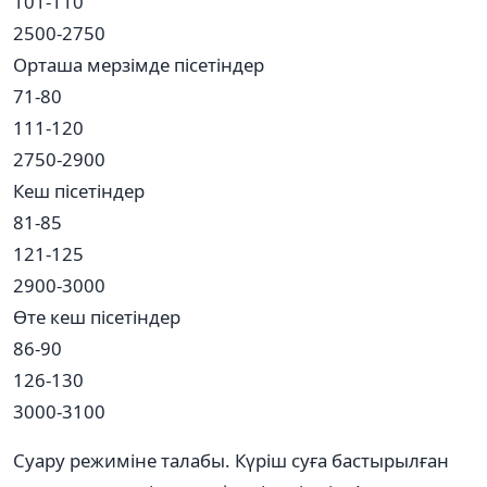
101-110
2500-2750
Орташа мерзімде пісетіндер
71-80
111-120
2750-2900
Кеш пісетіндер
81-85
121-125
2900-3000
Өте кеш пісетіндер
86-90
126-130
3000-3100
Суару режиміне талабы. Күріш суға бастырылған