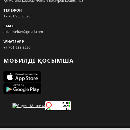
ҚР, Астана қаласы, Әбікен Бектұров көшесі, 4/3
ТЕЛЕФОН
+7 701 933 8520
EMAIL
aktan.yeltay@gmail.com
WHATSAPP
+7 701 933 8520
МОБИЛДІ ҚОСЫМША