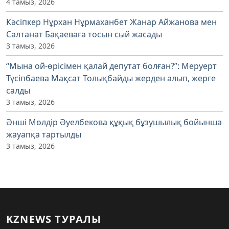
4 тамыз, 2026
Кәсіпкер Нұрхан Нұрмаханбет Жанар Айжанова мен
Салтанат Бақаеваға тосын сый жасады
3 тамыз, 2026
“Мына ой-өрісімен қалай депутат болған?”: Меруерт
Түсіпбаева Мақсат Толықбайды жерден алып, жерге
салды
3 тамыз, 2026
Әнші Мөлдір Әуелбекова құқық бұзушылық бойынша
жауапқа тартылды
3 тамыз, 2026
KZNEWS ТУРАЛЫ