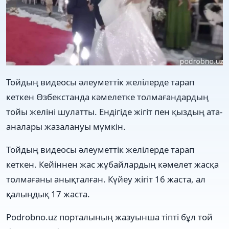
Тойдың видеосы әлеуметтік желілерде тарап
кеткен Өзбекстанда кәмелетке толмағандардың
тойы желіні шулатты. Ендігіде жігіт пен қыздың ата-
аналары жазалануы мүмкін.
Тойдың видеосы әлеуметтік желілерде тарап
кеткен. Кейіннен жас жұбайлардың кәмелет жасқа
толмағаны анықталған. Күйеу жігіт 16 жаста, ал
қалыңдық 17 жаста.
Рodrobno.uz порталының жазуынша тіпті бұл той