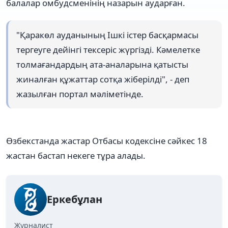
балалар омбудсменінің назарын аударған.
"Қаракөл ауданының Ішкі істер басқармасы
тергеуге дейінгі тексеріс жүргізді. Кәмелетке
толмағандардың ата-аналарына қатысты
жиналған құжаттар сотқа жіберілді", - деп
жазылған портал мәліметінде.
Өзбекстанда жастар Отбасы кодексіне сәйкес 18
жастан бастап некеге тұра алады.
Еркебұлан
Журналист