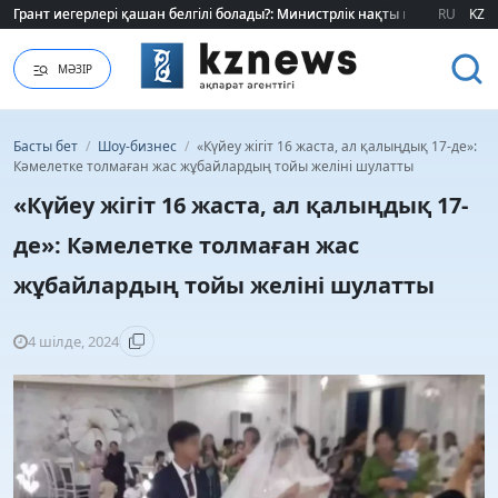
Грант иегерлері қашан белгілі болады?: Министрлік нақты мерзімді атад
Грант иегерлері қашан белгілі болады?: Министрлік нақты мерзімді атад
RU
KZ
МӘЗІР
Басты бет
/
Шоу-бизнес
/
«Күйеу жігіт 16 жаста, ал қалыңдық 17-де»:
Кәмелетке толмаған жас жұбайлардың тойы желіні шулатты
«Күйеу жігіт 16 жаста, ал қалыңдық 17-
де»: Кәмелетке толмаған жас
жұбайлардың тойы желіні шулатты
4 шілде, 2024