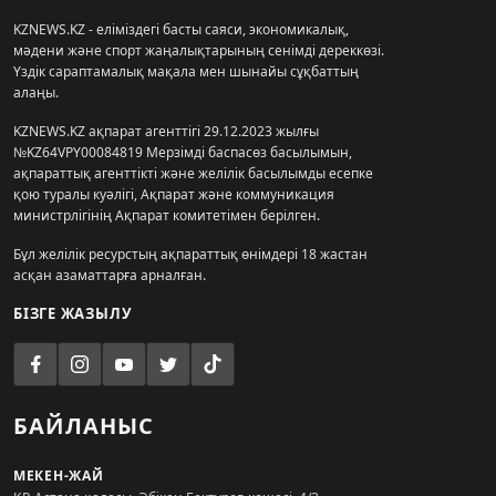
KZNEWS.KZ - еліміздегі басты саяси, экономикалық,
мәдени және спорт жаңалықтарының сенімді дереккөзі.
Үздік сараптамалық мақала мен шынайы сұқбаттың
алаңы.
KZNEWS.KZ ақпарат агенттігі 29.12.2023 жылғы
№KZ64VPY00084819 Мерзімді баспасөз басылымын,
ақпараттық агенттікті және желілік басылымды есепке
қою туралы куәлігі, Ақпарат және коммуникация
министрлігінің Ақпарат комитетімен берілген.
Бұл желілік ресурстың ақпараттық өнімдері 18 жастан
асқан азаматтарға арналған.
БІЗГЕ ЖАЗЫЛУ
БАЙЛАНЫС
МЕКЕН-ЖАЙ