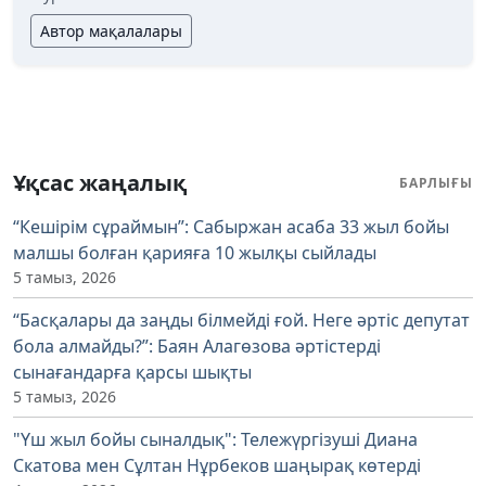
Автор мақалалары
Ұқсас жаңалық
БАРЛЫҒЫ
“Кешірім сұраймын”: Сабыржан асаба 33 жыл бойы
малшы болған қарияға 10 жылқы сыйлады
5 тамыз, 2026
“Басқалары да заңды білмейді ғой. Неге әртіс депутат
бола алмайды?”: Баян Алагөзова әртістерді
сынағандарға қарсы шықты
5 тамыз, 2026
"Үш жыл бойы сыналдық": Тележүргізуші Диана
Скатова мен Сұлтан Нұрбеков шаңырақ көтерді