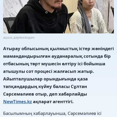
ашық дереккөзден
Атырау облысының қылмыстық істер жөніндегі
мамандандырылған ауданаралық сотында бір
отбасының төрт мүшесін өлтіру ісі бойынша
атышулы сот процесі жалғасып жатыр.
Айыпталушылар орындығында қаза
тапқандардың күйеу баласы Сұлтан
Сәрсемәлиев отыр, деп хабарлайды
NewTimes.kz
ақпарат агенттігі.
Басылымның хабарлауынша, Сәрсемәлиев ісі