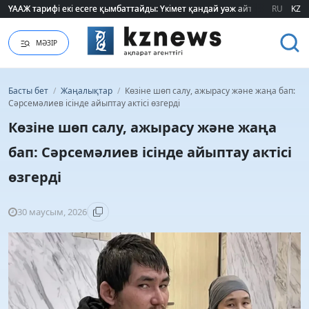
ҮААЖ тарифі екі есеге қымбаттайды: Үкімет қандай уәж айтады?
ҮААЖ тарифі екі есеге қымбаттайды: Үкімет қандай уәж айтады?
RU
KZ
МӘЗІР
Басты бет
/
Жаңалықтар
/
Көзіне шөп салу, ажырасу және жаңа бап:
Сәрсемәлиев ісінде айыптау актісі өзгерді
Көзіне шөп салу, ажырасу және жаңа
бап: Сәрсемәлиев ісінде айыптау актісі
өзгерді
30 маусым, 2026