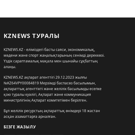
KZNEWS ТУРАЛЫ
KZNEWS.KZ - еліміздегі басты саяси, экономикалық,
мәдени және спорт жаңалықтарының сенімді дереккөзі.
Үздік сараптамалық мақала мен шынайы сұқбаттың
алаңы.
KZNEWS.KZ ақпарат агенттігі 29.12.2023 жылғы
№KZ64VPY00084819 Мерзімді баспасөз басылымын,
ақпараттық агенттікті және желілік басылымды есепке
қою туралы куәлігі, Ақпарат және коммуникация
министрлігінің Ақпарат комитетімен берілген.
Бұл желілік ресурстың ақпараттық өнімдері 18 жастан
асқан азаматтарға арналған.
БІЗГЕ ЖАЗЫЛУ