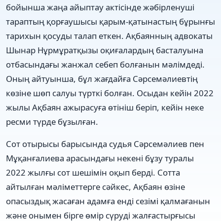
бойынша жаңа айыптау актісінде жәбірленуші
тараптың қорғаушысы қарым-қатынастың бұрынғы
тарихын қосуды талап еткен. Ақбаянның адвокаты
Шынар Нұрмұратқызы оқиғалардың басталуына
отбасындағы жанжал себеп болғанын мәлімдеді.
Оның айтуынша, бұл жағдайға Сәрсемәлиевтің
көзіне шөп салуы түрткі болған. Осыдан кейін 2022
жылы Ақбаян ажырасуға өтініш беріп, кейін неке
ресми түрде бұзылған.
Сот отырысы барысында судья Сәрсемәлиев пен
Мұқанғалиева арасындағы некені бұзу туралы
2022 жылғы сот шешімін оқып берді. Сотта
айтылған мәліметтерге сәйкес, Ақбаян өзіне
опасыздық жасаған адамға енді сезімі қалмағанын
және онымен бірге өмір сүруді жалғастырғысы