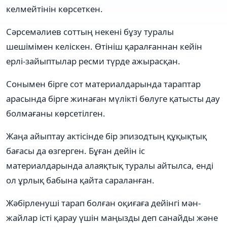
келмейтінін көрсеткен.
Сәрсемәлиев соттың некені бұзу туралы
шешімімен келіскен. Өтініш қаралғаннан кейін
ерлі-зайыптылар ресми түрде ажырасқан.
Сонымен бірге сот материалдарында тараптар
арасында бірге жинаған мүлікті бөлуге қатысты дау
болмағаны көрсетілген.
Жаңа айыптау актісінде бір эпизодтың құқықтық
бағасы да өзгерген. Бұған дейін іс
материалдарында алаяқтық туралы айтылса, енді
ол ұрлық бабына қайта сараланған.
Жәбірленуші тарап болған оқиғаға дейінгі мән-
жайлар істі қарау үшін маңызды деп санайды және