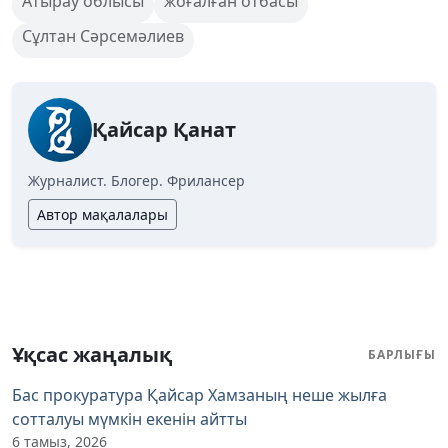
Атырау облысы
жоғалған отбасы
Сұлтан Сәрсемәлиев
Қайсар Қанат
Журналист. Блогер. Фрилансер
Автор мақалалары
Ұқсас жаңалық
БАРЛЫҒЫ
Бас прокуратура Қайсар Хамзаның неше жылға
сотталуы мүмкін екенін айтты
6 тамыз, 2026