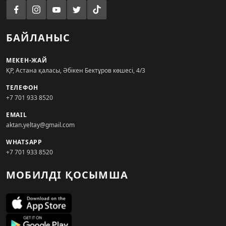
БАЙЛАНЫС
МЕКЕН-ЖАЙ
ҚР, Астана қаласы, Әбікен Бектұров көшесі, 4/3
ТЕЛЕФОН
+7 701 933 8520
EMAIL
aktan.yeltay@gmail.com
WHATSAPP
+7 701 933 8520
МОБИЛДІ ҚОСЫМША