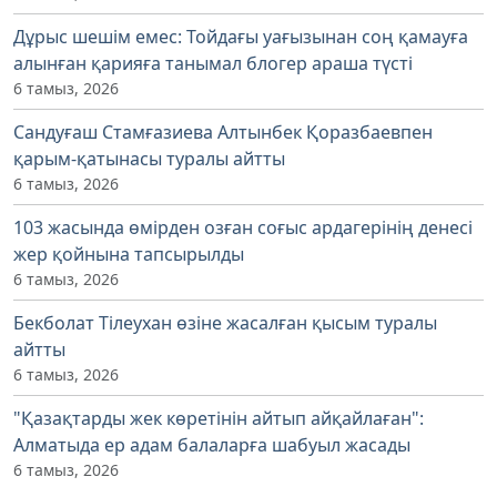
Дұрыс шешім емес: Тойдағы уағызынан соң қамауға
алынған қарияға танымал блогер араша түсті
6 тамыз, 2026
Сандуғаш Стамғазиева Алтынбек Қоразбаевпен
қарым-қатынасы туралы айтты
6 тамыз, 2026
103 жасында өмірден озған соғыс ардагерінің денесі
жер қойнына тапсырылды
6 тамыз, 2026
Бекболат Тілеухан өзіне жасалған қысым туралы
айтты
6 тамыз, 2026
"Қазақтарды жек көретінін айтып айқайлаған":
Алматыда ер адам балаларға шабуыл жасады
6 тамыз, 2026