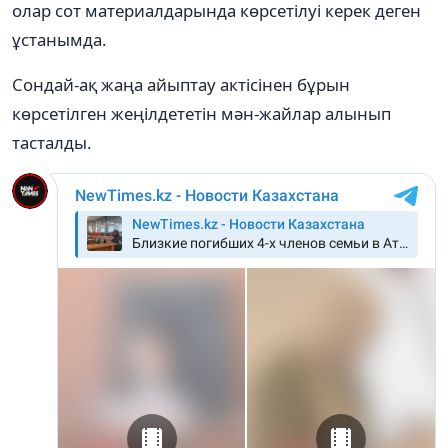
олар сот материалдарында көрсетілуі керек деген
ұстанымда.
Сондай-ақ жаңа айыптау актісінен бұрын
көрсетілген жеңілдететін мән-жайлар алынып
тасталды.