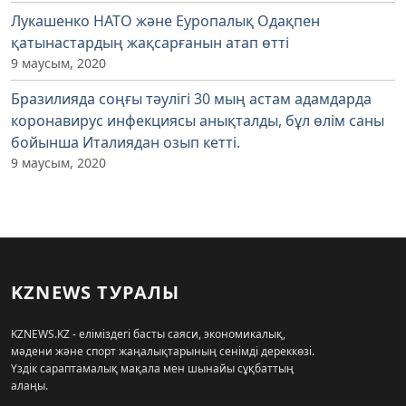
Лукашенко НАТО және Еуропалық Одақпен
қатынастардың жақсарғанын атап өтті
9 маусым, 2020
Бразилияда соңғы тәулігі 30 мың астам адамдарда
коронавирус инфекциясы анықталды, бұл өлім саны
бойынша Италиядан озып кетті.
9 маусым, 2020
KZNEWS ТУРАЛЫ
KZNEWS.KZ - еліміздегі басты саяси, экономикалық,
мәдени және спорт жаңалықтарының сенімді дереккөзі.
Үздік сараптамалық мақала мен шынайы сұқбаттың
алаңы.