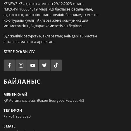
KZNEWS.KZ ақпарат агенттігі 29.12.2023 жылғы
№KZ64VPY00084819 Мерзімді баспасөз басылымын,
ақпараттық агенттікті және желілік басылымды есепке
қою туралы куәлігі, Ақпарат және коммуникация
министрлігінің Ақпарат комитетімен берілген.
Бұл желілік ресурстың ақпараттық өнімдері 18 жастан
асқан азаматтарға арналған.
БІЗГЕ ЖАЗЫЛУ
БАЙЛАНЫС
МЕКЕН-ЖАЙ
ҚР, Астана қаласы, Әбікен Бектұров көшесі, 4/3
ТЕЛЕФОН
+7 701 933 8520
EMAIL