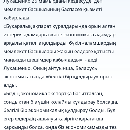
Лукашенко 25 мамырдағы кездесуде, деп
мемлекет басшысының баспасөз қызметі
хабарлады.
«Бұқаралық ақпарат құралдарында орын алған
истерия адамдарға және экономикаға адамдар
арқылы қатал із қалдырды, бүкіл ғаламшардың
мемлекет басшылары жақын елдерге қатысты
маңызды шешімдер қабылдады», - деді
Лукашенко. Оның айтуынша, Беларусь
экономикасында «белгілі бір құлдырау» орын
алды.
«Біздің экономика экспортқа бағытталған,
сондықтан біз үшін қолайлы құлдырау болса да,
белгілі бір экономикалық құлдырау болды. Бұл
егер елдердің ашылуы қазіргіге қарағанда
қарқынды болса, онда біз экономикамызды тез