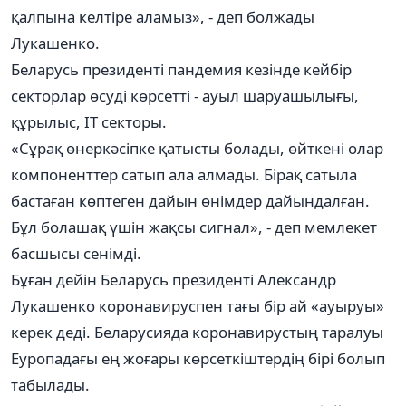
қалпына келтіре аламыз», - деп болжады
Лукашенко.
Беларусь президенті пандемия кезінде кейбір
секторлар өсуді көрсетті - ауыл шаруашылығы,
құрылыс, ІТ секторы.
«Сұрақ өнеркәсіпке қатысты болады, өйткені олар
компоненттер сатып ала алмады. Бірақ сатыла
бастаған көптеген дайын өнімдер дайындалған.
Бұл болашақ үшін жақсы сигнал», - деп мемлекет
басшысы сенімді.
Бұған дейін Беларусь президенті Александр
Лукашенко коронавируспен тағы бір ай «ауыруы»
керек деді. Беларусияда коронавирустың таралуы
Еуропадағы ең жоғары көрсеткіштердің бірі болып
табылады.