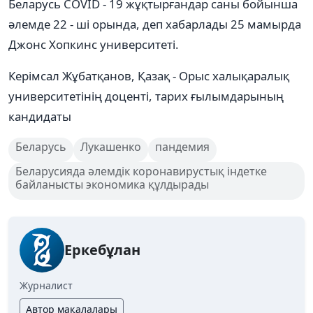
Беларусь COVID - 19 жұқтырғандар саны бойынша
әлемде 22 - ші орында, деп хабарлады 25 мамырда
Джонс Хопкинс университеті.
Керімсал Жұбатқанов, Қазақ - Орыс халықаралық
университетінің доценті, тарих ғылымдарының
кандидаты
Беларусь
Лукашенко
пандемия
Беларусияда әлемдік коронавирустық індетке
байланысты экономика құлдырады
Еркебұлан
Журналист
Автор мақалалары