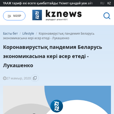
ҮААЖ тарифі екі есеге қымбаттайды: Үкімет қандай уәж айтады?
ҮААЖ тарифі екі есеге қымбаттайды: Үкімет қандай уәж айтады?
RU
KZ
МӘЗІР
Басты бет
/
Lifestyle
/
Коронавирустық пандемия Беларусь
экономикасына кері әсер етеді - Лукашенко
Коронавирустық пандемия Беларусь
экономикасына кері әсер етеді -
Лукашенко
27 мамыр, 2020