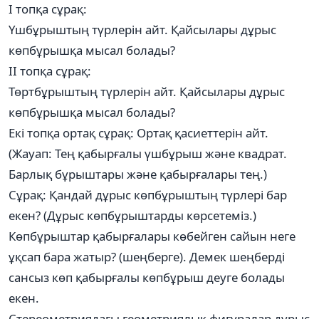
I топқа сұрақ:
Үшбұрыштың түрлерін айт. Қайсылары дұрыс
көпбұрышқа мысал болады?
II топқа сұрақ:
Төртбұрыштың түрлерін айт. Қайсылары дұрыс
көпбұрышқа мысал болады?
Екі топқа ортақ сұрақ: Ортақ қасиеттерін айт.
(Жауап: Тең қабырғалы үшбұрыш және квадрат.
Барлық бұрыштары және қабырғалары тең.)
Сұрақ: Қандай дұрыс көпбұрыштың түрлері бар
екен? (Дұрыс көпбұрыштарды көрсетеміз.)
Көпбұрыштар қабырғалары көбейген сайын неге
ұқсап бара жатыр? (шеңберге). Демек шеңберді
сансыз көп қабырғалы көпбұрыш деуге болады
екен.
Стереометриядағы геометриялық фигуралар дұрыс