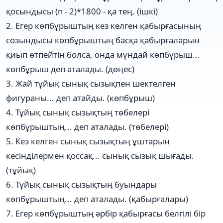
қосындысы (n - 2)*1800 - қа тең. (ішкі)
2. Егер көпбұрыштың кез келген қабырғасының
созындысы көпбұрыштың басқа қабырғаларын
қиып өтпейтін болса, онда мұндай көпбұрыш...
көпбұрыш деп аталады. (дөңес)
3. Жай тұйық сынық сызықпен шектелген
фигураны... деп атайды. (көпбұрыш)
4. Тұйық сынық сызықтың төбелері
көпбұрыштың... деп аталады. (төбелері)
5. Кез келген сынық сызықтың ұштарын
кесінділермен қоссақ... сынық сызық шығады.
(тұйық)
6. Тұйық сынық сызықтың буындары
көпбұрыштың... деп аталады. (қабырғалары)
7. Егер көпбұрыштың әрбір қабырғасы белгілі бір