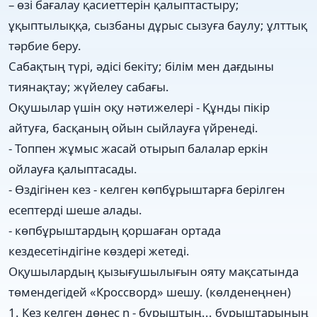
– өзі бағалау қасиеттерін қалыптастыру;
ұқыптылыққа, сызбаны дұрыс сызуға баулу; ұлттық
тәрбие беру.
Сабақтың түрі, әдісі бекіту; білім мен дағдыны
тиянақтау; жүйелеу сабағы.
Оқушылар үшін оқу нәтижелері - Құнды пікір
айтуға, басқаның ойын сыйлауға үйренеді.
- Топпен жұмыс жасай отырып балалар еркін
ойлауға қалыптасады.
- Өздігінен кез - келген көпбұрыштарға берілген
есептерді шеше алады.
- көпбұрыштардың қоршаған ортада
кездесетіндігіне көздері жетеді.
Оқушылардың қызығушылығын ояту мақсатында
төмендегідей «Кроссворд» шешу. (көлденеңнен)
1. Кез келген дөңес n - бұрыштың... бұрыштарының