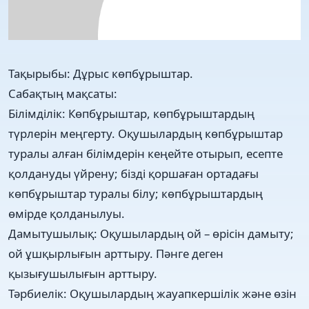
Тақырыбы: Дұрыс көпбұрыштар.
Сабақтың мақсаты:
Білімділік: Көпбұрыштар, көпбұрыштардың
түрлерін меңгерту. Оқушылардың көпбұрыштар
туралы алған білімдерін кеңейте отырып, есепте
қолдануды үйрену; бізді қоршаған ортадағы
көпбұрыштар туралы білу; көпбұрыштардың
өмірде қолданылуы.
Дамытушылық: Оқушылардың ой – өрісін дамыту;
ой ұшқырлығын арттыру. Пәнге деген
қызығушылығын арттыру.
Тәрбиелік: Оқушылардың жауапкершілік және өзін