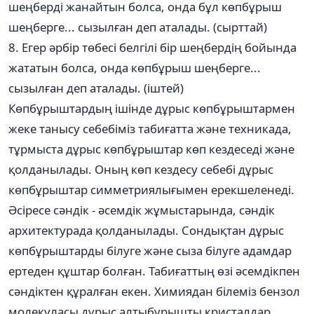
шеңберді жанайтын болса, онда бұл көпбұрыш
шеңберге... сызылған деп аталады. (сырттай)
8. Егер әрбір төбесі белгілі бір шеңбердің бойында
жататын болса, онда көпбұрыш шеңберге...
сызылған деп аталады. (іштей)
Көпбұрыштардың ішінде дұрыс көпбұрыштармен
жеке танысу себебіміз табиғатта және техникада,
тұрмыста дұрыс көпбұрыштар көп кездеседі және
қолданылады. Оның көп кездесу себебі дұрыс
көпбұрыштар симметриялығымен ерекшеленеді.
Әсіресе сәндік - әсемдік жұмыстарында, сәндік
архитектурада қолданылады. Сондықтан дұрыс
көпбұрыштарды білуге және сыза білуге адамдар
ертеден құштар болған. Табиғаттың өзі әсемдікпен
сәндіктен құралған екен. Химиядан білеміз бензол
молекуласы дұрыс алтыбұрышты кристалдар.