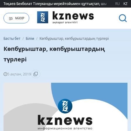
Тоқаев Бекболат Тілеуханды мерейтойымен құттықтап, шығармашылық т
Тоқаев Бекболат Тілеуханды мерейтойымен құттықтап, шығармашылық т
RU
KZ
МӘЗІР
Басты бет
/
Білім
/
Көпбұрыштар, көпбұрыштардың түрлері
Көпбұрыштар, көпбұрыштардың
түрлері
5 ақпан, 2019