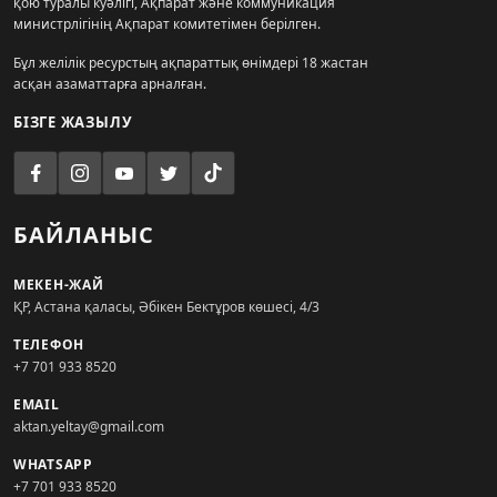
қою туралы куәлігі, Ақпарат және коммуникация
министрлігінің Ақпарат комитетімен берілген.
Бұл желілік ресурстың ақпараттық өнімдері 18 жастан
асқан азаматтарға арналған.
БІЗГЕ ЖАЗЫЛУ
БАЙЛАНЫС
МЕКЕН-ЖАЙ
ҚР, Астана қаласы, Әбікен Бектұров көшесі, 4/3
ТЕЛЕФОН
+7 701 933 8520
EMAIL
aktan.yeltay@gmail.com
WHATSAPP
+7 701 933 8520