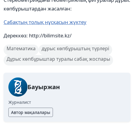
көпбұрыштардан жасалған:
Сабақтың толық нұсқасын жүктеу
Дереккөз: http://bilimsite.kz/
Математика
дұрыс көпбұрыштың түрлері
Дұрыс көпбұрыштар туралы сабақ жоспары
Бауыржан
Журналист
Автор мақалалары