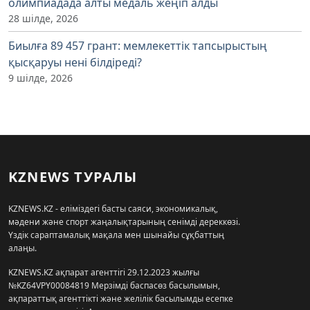
олимпиадада алты медаль жеңіп алды
28 шілде, 2026
Биылға 89 457 грант: мемлекеттік тапсырыстың
қысқаруы нені білдіреді?
9 шілде, 2026
KZNEWS ТУРАЛЫ
KZNEWS.KZ - еліміздегі басты саяси, экономикалық,
мәдени және спорт жаңалықтарының сенімді дереккөзі.
Үздік сараптамалық мақала мен шынайы сұқбаттың
алаңы.
KZNEWS.KZ ақпарат агенттігі 29.12.2023 жылғы
№KZ64VPY00084819 Мерзімді баспасөз басылымын,
ақпараттық агенттікті және желілік басылымды есепке