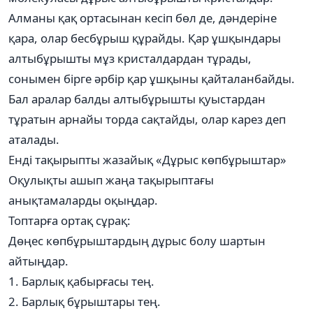
Алманы қақ ортасынан кесіп бөл де, дәндеріне
қара, олар бесбұрыш құрайды. Қар ұшқындары
алтыбұрышты мұз кристалдардан тұрады,
сонымен бірге әрбір қар ұшқыны қайталанбайды.
Бал аралар балды алтыбұрышты қуыстардан
тұратын арнайы торда сақтайды, олар карез деп
аталады.
Енді тақырыпты жазайық «Дұрыс көпбұрыштар»
Оқулықты ашып жаңа тақырыптағы
анықтамаларды оқыңдар.
Топтарға ортақ сұрақ:
Дөңес көпбұрыштардың дұрыс болу шартын
айтыңдар.
1. Барлық қабырғасы тең.
2. Барлық бұрыштары тең.