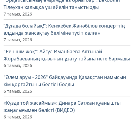
“Әрқайсысының өмірімде өз орны бар”: Бекболат
Тілеухан халыққа үш әйелін таныстырды
7 тамыз, 2026
“Дұғада болайық!”: Кенжебек Жанәбілов концерттің
алдында жансақтау бөліміне түсіп қалған
7 тамыз, 2026
"Ренішім жоқ": Айгүл Иманбаева Алтынай
Жорабаеваның қызының ұзату тойына неге бармады
6 тамыз, 2026
"Әлем аруы - 2026" байқауында Қазақстан намысын
кім қорғайтыны белгілі болды
6 тамыз, 2026
«Күзде той жасаймыз»: Динара Сәтжан қуанышты
жаңалығымен бөлісті (ВИДЕО)
6 тамыз, 2026