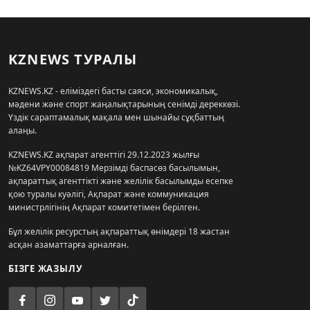
KZNEWS ТУРАЛЫ
KZNEWS.KZ - еліміздегі басты саяси, экономикалық,
мәдени және спорт жаңалықтарының сенімді дереккөзі.
Үздік сараптамалық мақала мен шынайы сұқбаттың
алаңы.
KZNEWS.KZ ақпарат агенттігі 29.12.2023 жылғы
№KZ64VPY00084819 Мерзімді баспасөз басылымын,
ақпараттық агенттікті және желілік басылымды есепке
қою туралы куәлігі, Ақпарат және коммуникация
министрлігінің Ақпарат комитетімен берілген.
Бұл желілік ресурстың ақпараттық өнімдері 18 жастан
асқан азаматтарға арналған.
БІЗГЕ ЖАЗЫЛУ