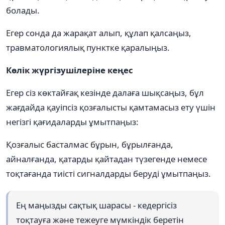
болады.
Егер сонда да жарақат алып, құлап қалсаңыз,
травматологиялық пунктке қаралыңыз.
Көлік жүргізушілеріне кеңес
Егер сіз көктайғақ кезінде далаға шықсаңыз, бұл
жағдайда қауіпсіз қозғалысты қамтамасыз ету үшін
негізгі қағидаларды ұмытпаңыз:
Қозғалыс басталмас бұрын, бұрылғанда,
айналғанда, қатарды қайтадан түзегенде немесе
тоқтағанда тиісті сигналдарды беруді ұмытпаңыз.
Ең маңызды сақтық шарасы - кедергісіз
тоқтауға және тежеуге мүмкіндік беретін