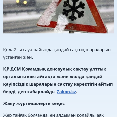
Қолайсыз ауа-райында қандай сақтық шараларын
ұстанған жөн.
ҚР ДСМ Қоғамдық денсаулық сақтау ұлттық
орталығы көктайғақта және жолда қандай
қауіпсіздік шараларын сақтау керектігін айтып
берді, деп хабарлайды
Zakon.kz
.
Жаяу жүргіншілерге кеңес
Жер тайғақ болғанда, ең алдымен қолайлы аяқ