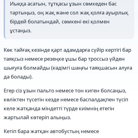
Иыққа асатын, тұтқасы ұзын сөмкеден бас
тартыңыз, оң жақ және сол жақ қолға ауырлық
бірдей болатындай, сөмкені екі қолмен
ұстаңыз.
Көк тайғақ кезінде қарт адамдарға сүйір кертігі бар
таяқсыз немесе резеңке ұшы бар троссыз үйден
шығуға болмайды (кәдімгі шаңғы таяқшасын алуға
да болады).
Егер сіз ұзын пальто немесе тон киген болсаңыз,
көліктен түсетін кезде немесе баспалдақпен түсіп
келе жатқанда міндетті түрде киімнің етегін
жартылай көтеріп алыңыз.
Кетіп бара жатқан автобустың немесе