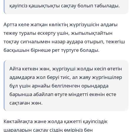
қауіпсіз қашықтықты сақтау болып табылады.
Артта келе жатқан көліктің жүргізушісін алдағы
тежеу туралы ескерту үшін, жыпылықтайтын
тоқтау сигналымен назар аудара отырып, тежегіш
басқышын бірнеше рет түртуге болады.
Айта кеткен жөн, жүргізуші жолды кесіп өтетін
адамдарға жол беруі тиіс, ал жаяу жүргіншілер
бұл үшін арнайы белгіленген орындарда
барынша абайлап өтуге міндетті екенін есте
сақтаған жөн.
Көктайғақта және жолда қажетті қауіпсіздік
шараларын сақтау сіздің өміріңіз бен