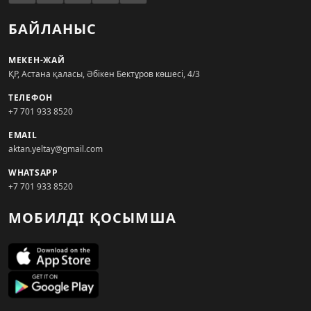
БАЙЛАНЫС
МЕКЕН-ЖАЙ
ҚР, Астана қаласы, Әбікен Бектұров көшесі, 4/3
ТЕЛЕФОН
+7 701 933 8520
EMAIL
aktan.yeltay@gmail.com
WHATSAPP
+7 701 933 8520
МОБИЛДІ ҚОСЫМША