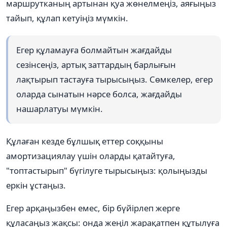
маршрутканың артынан қуа жөнелмеңіз, аяғыңыз
тайып, құлап кетуіңіз мүмкін.
Егер құламауға болмайтын жағдайды
сезінсеңіз, артық заттардың барлығын
лақтырып тастауға тырысыңыз. Сөмкелер, егер
оларда сынатын нәрсе болса, жағдайды
нашарлатуы мүмкін.
Құлаған кезде бұлшық еттер соққыны
амортизациялау үшін оларды қатайтуға,
"топтастырып" бүгілуге тырысыңыз: қолыңызды
еркін ұстаңыз.
Егер арқаңызбен емес, бір бүйірлеп жерге
құласаңыз жақсы: онда жеңіл жарақатпен құтылуға