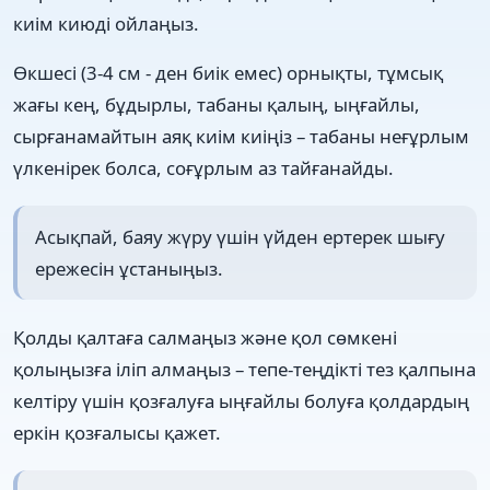
киім киюді ойлаңыз.
Өкшесі (3-4 см - ден биік емес) орнықты, тұмсық
жағы кең, бұдырлы, табаны қалың, ыңғайлы,
сырғанамайтын аяқ киім киіңіз – табаны неғұрлым
үлкенірек болса, соғұрлым аз тайғанайды.
Асықпай, баяу жүру үшін үйден ертерек шығу
ережесін ұстаныңыз.
Қолды қалтаға салмаңыз және қол сөмкені
қолыңызға іліп алмаңыз – тепе-теңдікті тез қалпына
келтіру үшін қозғалуға ыңғайлы болуға қолдардың
еркін қозғалысы қажет.