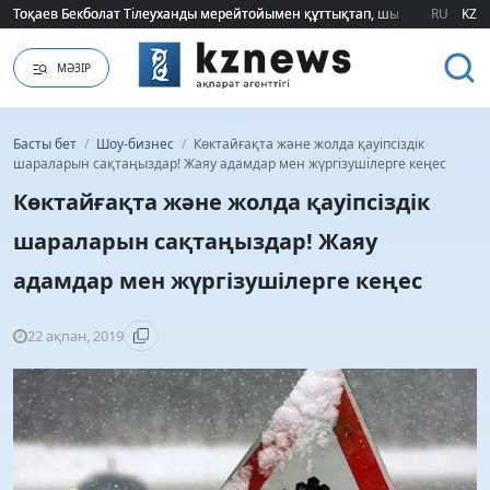
Тоқаев Бекболат Тілеуханды мерейтойымен құттықтап, шығармашылық т
Тоқаев Бекболат Тілеуханды мерейтойымен құттықтап, шығармашылық т
RU
KZ
МӘЗІР
Басты бет
/
Шоу-бизнес
/
Көктайғақта және жолда қауіпсіздік
шараларын сақтаңыздар! Жаяу адамдар мен жүргізушілерге кеңес
Көктайғақта және жолда қауіпсіздік
шараларын сақтаңыздар! Жаяу
адамдар мен жүргізушілерге кеңес
22 ақпан, 2019