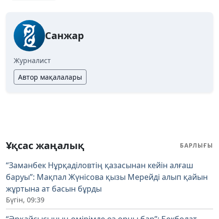
Санжар
Журналист
Автор мақалалары
Ұқсас жаңалық
БАРЛЫҒЫ
“Заманбек Нұрқаділовтің қазасынан кейін алғаш
баруы”: Мақпал Жүнісова қызы Мерейді алып қайын
жұртына ат басын бұрды
Бүгін, 09:39