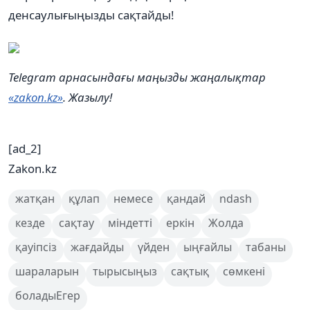
денсаулығыңызды сақтайды!
Telegram арнасындағы маңызды жаңалықтар
«zakon.kz»
. Жазылу!
[ad_2]
Zakon.kz
жатқан
құлап
немесе
қандай
ndash
кезде
сақтау
міндетті
еркін
Жолда
қауіпсіз
жағдайды
үйден
ыңғайлы
табаны
шараларын
тырысыңыз
сақтық
сөмкені
боладыЕгер