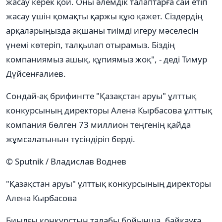
жасау керек қой. Оны әлемдік талаптарға сай етіп
жасау үшін қомақты қаржы құю қажет. Сіздердің
арқаларыңызда ақшаны тиімді игеру мәселесін
үнемі көтеріп, талқылап отырамыз. Біздің
компаниямыз ашық, құпиямыз жоқ", - деді Тимур
Дүйсенғалиев.
Сондай-ақ брифингте "Қазақстан аруы" ұлттық
конкурсының директоры Алена Кырбасова ұлттық
компания бөлген 73 миллион теңгенің қайда
жұмсалатынын түсіндіріп берді.
© Sputnik / Владислав Воднев
"Қазақстан аруы" ұлттық конкурсының директоры
Алена Кырбасова
Биылғы конкурстың талабы бойынша, байқауға