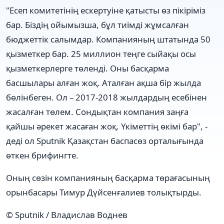
"Есеп комитетінің ескертуіне қатысты өз пікіріміз
бар. Біздің ойымызша, бұл тиімді жұмсалған
бюджеттік салымдар. Компанияның штатында 50
қызметкер бар. 25 миллион теңге сыйақы осы
қызметкерлерге төленді. Оны басқарма
басшылары алған жоқ. Аталған ақша бір жылда
бөлінбеген. Ол – 2017-2018 жылдардың есебінен
жасалған төлем. Сондықтан компания заңға
қайшы әрекет жасаған жоқ. Үкіметтің өкімі бар", -
деді ол Sputnik Қазақстан баспасөз орталығында
өткен брифингте.
Оның сөзін компанияның басқарма төрағасының
орынбасары Тимур Дүйсенғалиев толықтырды.
© Sputnik / Владислав Воднев