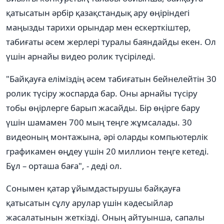
қатысатын әрбір қазақстандық ару өңіріндегі
маңызды тарихи орындар мен ескерткіштер,
табиғаты әсем жерлері туралы баяндайды екен. Ол
үшін арнайы видео ролик түсіріледі.
"Байқауға еліміздің әсем табиғатын бейнелейтін 30
ролик түсіру жоспарда бар. Оны арнайы түсіру
тобы өңірлерге барып жасайды. Бір өңірге бару
үшін шамамен 700 мың теңге жұмсалады. 30
видеоның монтажына, әрі оларды компьютерлік
графикамен өңдеу үшін 20 миллион теңге кетеді.
Бұл – орташа баға", - деді ол.
Сонымен қатар ұйымдастырушы байқауға
қатысатын сұлу арулар үшін кәдесыйлар
жасалатынын жеткізді. Оның айтуынша, сапалы