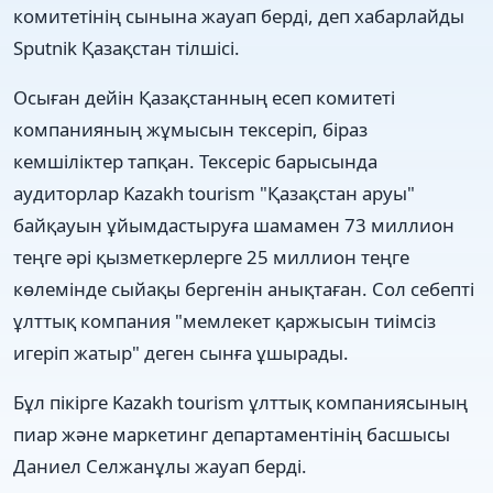
комитетінің сынына жауап берді, деп хабарлайды
Sputnik Қазақстан тілшісі.
Осыған дейін Қазақстанның есеп комитеті
компанияның жұмысын тексеріп, біраз
кемшіліктер тапқан. Тексеріс барысында
аудиторлар Kazakh tourism "Қазақстан аруы"
байқауын ұйымдастыруға шамамен 73 миллион
теңге әрі қызметкерлерге 25 миллион теңге
көлемінде сыйақы бергенін анықтаған. Сол себепті
ұлттық компания "мемлекет қаржысын тиімсіз
игеріп жатыр" деген сынға ұшырады.
Бұл пікірге Kazakh tourism ұлттық компаниясының
пиар және маркетинг департаментінің басшысы
Даниел Селжанұлы жауап берді.