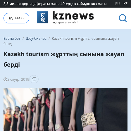
3,5 миллиардтың аферасы және 40 күндік сәбидің көз жасы: Медицинад
3,5 миллиардтың аферасы және 40 күндік сәбидің көз жасы: Медицинад
RU
KZ
МӘЗІР
Басты бет
/
Шоу-бизнес
/
Kazakh tourism жұрттың сынына жауап
берді
Kazakh tourism жұрттың сынына жауап
берді
3 сәуір, 2019