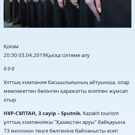
Қоғам
20:30 03.04.2019
Қысқа сілтеме алу
0
0
0
Ұлттық компания басшылығының айтуынша, олар
мемлекеттен бөлінген қаражатты есеппен жұмсап
отыр
НҰР-СҰЛТАН, 3 сәуір – Sputnik.
Kazakh tourism
ұлттық компаниясы "Қазақстан аруы" байқауына
73 миллион теңге бөлгеніне байланысты есеп