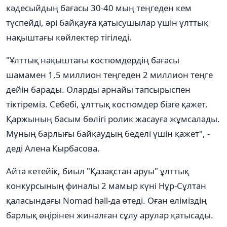
кәдесыйдың бағасы 30-40 мың теңгеден кем
түспейді, әрі байқауға қатысушылар үшін ұлттық
нақыштағы көйлектер тігіледі.
"Ұлттық нақыштағы костюмдердің бағасы
шамамен 1,5 миллион теңгеден 2 миллион теңге
дейін барады. Оларды арнайы тапсырыспен
тіктіреміз. Себебі, ұлттық костюмдер бізге қажет.
Қаржының басым бөлігі ролик жасауға жұмсалады.
Мұның барлығы байқаудың беделі үшін қажет", -
деді Алена Кырбасова.
Айта кетейік, биыл "Қазақстан аруы" ұлттық
конкурсының финалы 2 мамыр күні Нұр-Сұлтан
қаласындағы Nomad hall-да өтеді. Оған еліміздің
барлық өңірінен жиналған сұлу арулар қатысады.