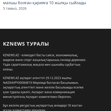
малшы болған қарияға 10 жылқы сыйлады
5 тамыз, 2026
KZNEWS ТУРАЛЫ
KZNEWS.KZ - еліміздегі басты саяси, экономикалық,
мәдени және спорт жаңалықтарының сенімді дереккөзі.
Үздік сараптамалық мақала мен шынайы сұқбаттың
алаңы.
KZNEWS.KZ ақпарат агенттігі 29.12.2023 жылғы
№KZ64VPY00084819 Мерзімді баспасөз басылымын,
ақпараттық агенттікті және желілік басылымды есепке
қою туралы куәлігі, Ақпарат және коммуникация
министрлігінің Ақпарат комитетімен берілген.
Бұл желілік ресурстың ақпараттық өнімдері 18 жастан
асқан азаматтарға арналған.