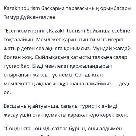
Kazakh tourism басқарма төрағасының орынбасары
Тимур Дүйсенғалиев
"Есеп комитетінің Kazakh tourism бойынша есебіне
тоқталайын. Мемлекет қаржысын тиімсіз игеріп
жатыр деген сөз ақылға қонымсыз. Мұндай жағдай
болған жоқ. Сыйлықақыға қатысты талқыға салар
тұстар бар. Бізді мемлекет қаржыландырып
отырғанын жақсы түсінеміз. Сондықтан
мемлекеттің ақшасын құр шаша алмаймыз", - деді
ол.
Басшының айтуынша, сапалы туристік өнімді
жасау үшін оған қомақты қаражат құю керек екен.
"Сондықтан өнімді сатпас бұрын, оны алдымен