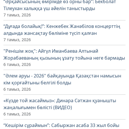
“Әрқайсысының өмірімде өз орны бар”: Бекболат
Тілеухан халыққа үш әйелін таныстырды
7 тамыз, 2026
“Дұғада болайық!”: Кенжебек Жанәбілов концерттің
алдында жансақтау бөліміне түсіп қалған
7 тамыз, 2026
"Ренішім жоқ": Айгүл Иманбаева Алтынай
Жорабаеваның қызының ұзату тойына неге бармады
6 тамыз, 2026
"Әлем аруы - 2026" байқауында Қазақстан намысын
кім қорғайтыны белгілі болды
6 тамыз, 2026
«Күзде той жасаймыз»: Динара Сәтжан қуанышты
жаңалығымен бөлісті (ВИДЕО)
6 тамыз, 2026
“Кешірім сұраймын”: Сабыржан асаба 33 жыл бойы