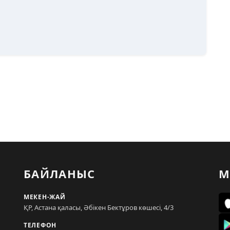
БАЙЛАНЫС
М
МЕКЕН-ЖАЙ
ҚР, Астана қаласы, Әбікен Бектұров көшесі, 4/3
ТЕЛЕФОН