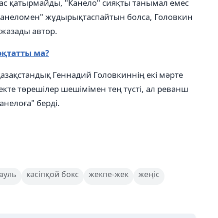
 бас қатырмайды, "Канело" сияқты танымал емес
. "Канеломен" жұдырықтаспайтын болса, Головкин
 жазады автор.
қтатты ма?
 қазақстандық Геннадий Головкиннің екі мәрте
екте төрешілер шешімімен тең түсті, ал реванш
Канелоға" берді.
ауль
кәсіпқой бокс
жекпе-жек
жеңіс