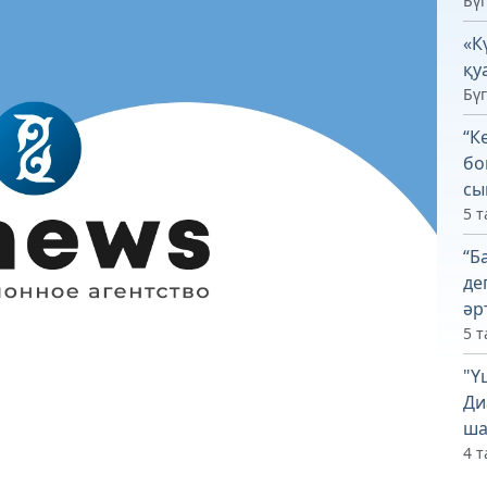
Бүг
«К
қу
Бүг
“К
бо
сы
5 т
“Б
де
әр
5 т
"Ү
Ди
ша
4 т