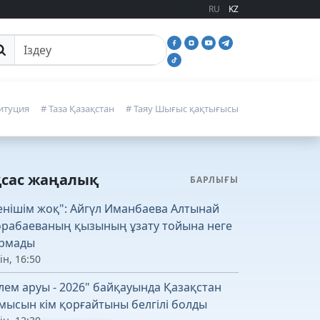
RU
KZ
йттан іздеу
итуция
# Таза Қазақстан
# Таяу Шығыс қақтығысы
қсас жаңалық
БАРЛЫҒЫ
енішім жоқ": Айгүл Иманбаева Алтынай
рабаеваның қызының ұзату тойына неге
рмады
ін, 16:50
лем аруы - 2026" байқауында Қазақстан
мысын кім қорғайтыны белгілі болды