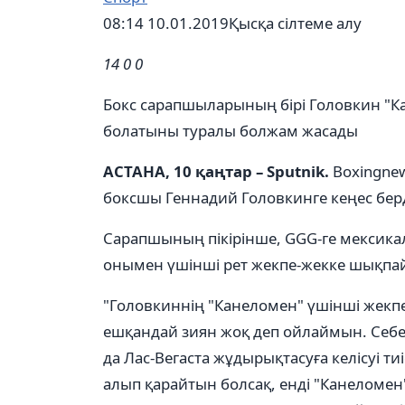
08:14 10.01.2019
Қысқа сілтеме алу
14
0
0
Бокс сарапшыларының бірі Головкин "К
болатыны туралы болжам жасады
АСТАНА, 10 қаңтар – Sputnik.
Boxingne
боксшы Геннадий Головкинге кеңес бер
Сарапшының пікірінше, GGG-ге мексикал
онымен үшінші рет жекпе-жекке шықпай
"Головкиннің "Канеломен" үшінші жекпе
ешқандай зиян жоқ деп ойлаймын. Себебі
да Лас-Вегаста жұдырықтасуға келісуі ти
алып қарайтын болсақ, енді "Канеломен