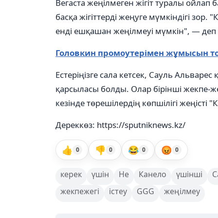
Вегаста жеңілмеген жігіт туралы ойлап
басқа жігіттерді жеңуге мүмкіндігі зор
енді ешқашан жеңілмеуі мүмкін", — деп
Головкин промоутерімен жұмысын то
Естеріңізге сала кетсек, Сауль Альварес
қарсыласы болды. Олар бірінші жекпе-ж
кезінде төрешілердің көпшілігі жеңісті "
Дереккөз: https://sputniknews.kz/
👍
👎
😂
😡
0
0
0
0
керек
үшін
Не
Канело
үшінші
С
жекпежегі
істеу
GGG
жеңілмеу