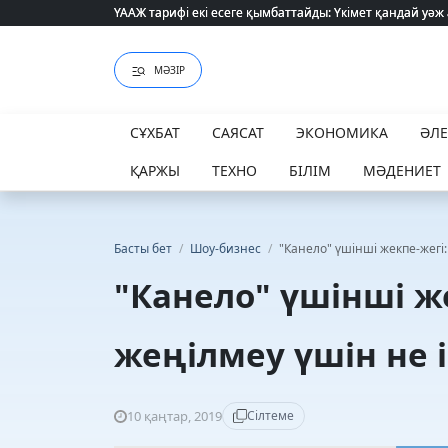
ҮААЖ тарифі екі есеге қымбаттайды: Үкімет қандай уәж
ҮААЖ тарифі екі есеге қымбаттайды: Үкімет қандай уәж
МӘЗІР
СҰХБАТ
САЯСАТ
ЭКОНОМИКА
ӘЛ
ҚАРЖЫ
ТЕХНО
БІЛІМ
МӘДЕНИЕТ
Басты бет
/
Шоу-бизнес
/
"Канело" үшінші жекпе-жегі:
"Канело" үшінші ж
жеңілмеу үшін не і
10 қаңтар, 2019
Сілтеме