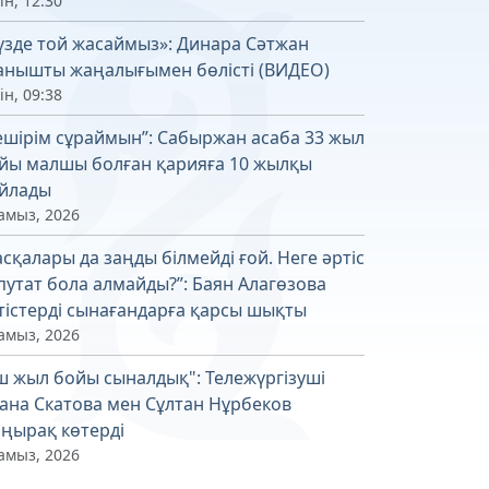
ін, 12:30
үзде той жасаймыз»: Динара Сәтжан
анышты жаңалығымен бөлісті (ВИДЕО)
ін, 09:38
ешірім сұраймын”: Сабыржан асаба 33 жыл
йы малшы болған қарияға 10 жылқы
йлады
амыз, 2026
асқалары да заңды білмейді ғой. Неге әртіс
путат бола алмайды?”: Баян Алагөзова
тістерді сынағандарға қарсы шықты
амыз, 2026
ш жыл бойы сыналдық": Тележүргізуші
ана Скатова мен Сұлтан Нұрбеков
ңырақ көтерді
амыз, 2026