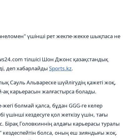
анеломен" үшінші рет жекпе-жекке шықпаса не
ws24.com тілшісі Шон Джонс қазақстандық
ді, деп хабарлайды
Sports.kz
.
ық Сауль Альвареске шүйлігудің қажеті жоқ,
-ақ карьерасын жалғастырса болады.
-жегі болмай қалса, бұдан GGG-ге келер
 үшінші кездесуге қол жеткізу үшін, тағы
іс. Бірақ Головкиннің алдағы карьерасы туралы
" кездеспейтін болса, оның еш зияндығы жоқ.