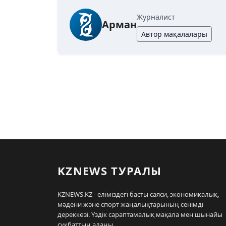
Журналист
Арман
Автор мақалалары
KZNEWS ТУРАЛЫ
KZNEWS.KZ - еліміздегі басты саяси, экономикалық,
мәдени және спорт жаңалықтарының сенімді
дереккөзі. Үздік сараптамалық мақала мен шынайы
сұқбаттың алаңы.