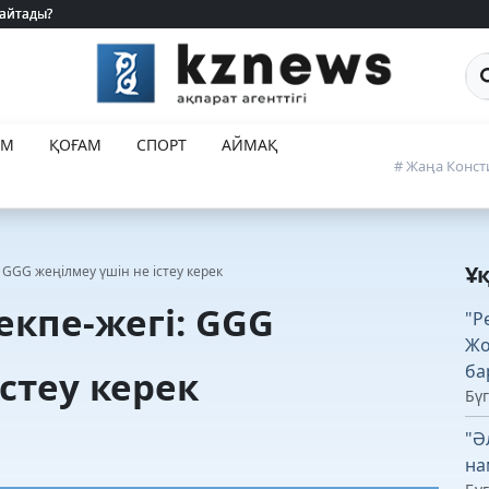
 айтады?
 айтады?
Са
ЕМ
ҚОҒАМ
СПОРТ
АЙМАҚ
# Жаңа Конст
Ұ
 GGG жеңілмеу үшін не істеу керек
екпе-жегі: GGG
"Р
Жо
ба
стеу керек
Бүг
"Ә
на