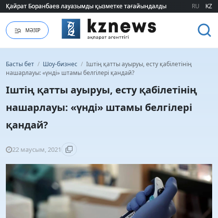
Қайрат Боранбаев лауазымды қызметке тағайындалды
Қайрат Боранбаев лауазымды қызметке тағайындалды
RU
KZ
МӘЗІР
Басты бет
/
Шоу-бизнес
/
Іштің қатты ауыруы, есту қабілетінің
нашарлауы: «үнді» штамы белгілері қандай?
Іштің қатты ауыруы, есту қабілетінің
нашарлауы: «үнді» штамы белгілері
қандай?
22 маусым, 2021