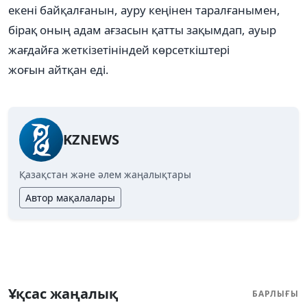
екені байқалғанын, ауру кеңінен таралғанымен,
бірақ оның адам ағзасын қатты зақымдап, ауыр
жағдайға жеткізетініндей көрсеткіштері
жоғын айтқан еді.
KZNEWS
Қазақстан және әлем жаңалықтары
Автор мақалалары
Ұқсас жаңалық
БАРЛЫҒЫ