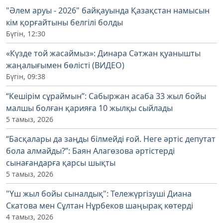
"Әлем аруы - 2026" байқауында Қазақстан намысын
кім қорғайтыны белгілі болды
Бүгін, 12:30
«Күзде той жасаймыз»: Динара Сәтжан қуанышты
жаңалығымен бөлісті (ВИДЕО)
Бүгін, 09:38
“Кешірім сұраймын”: Сабыржан асаба 33 жыл бойы
малшы болған қарияға 10 жылқы сыйлады
5 тамыз, 2026
“Басқалары да заңды білмейді ғой. Неге әртіс депутат
бола алмайды?”: Баян Алагөзова әртістерді
сынағандарға қарсы шықты
5 тамыз, 2026
"Үш жыл бойы сыналдық": Тележүргізуші Диана
Скатова мен Сұлтан Нұрбеков шаңырақ көтерді
4 тамыз, 2026