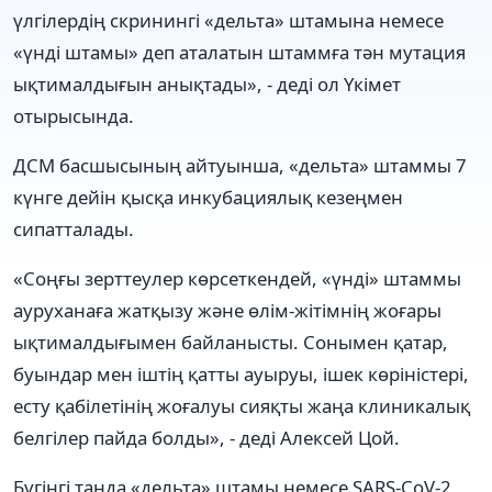
үлгілердің скринингі «дельта» штамына немесе
«үнді штамы» деп аталатын штаммға тән мутация
ықтималдығын анықтады», - деді ол Үкімет
отырысында.
ДСМ басшысының айтуынша, «дельта» штаммы 7
күнге дейін қысқа инкубациялық кезеңмен
сипатталады.
«Соңғы зерттеулер көрсеткендей, «үнді» штаммы
ауруханаға жатқызу және өлім-жітімнің жоғары
ықтималдығымен байланысты. Сонымен қатар,
буындар мен іштің қатты ауыруы, ішек көріністері,
есту қабілетінің жоғалуы сияқты жаңа клиникалық
белгілер пайда болды», - деді Алексей Цой.
Бүгінгі таңда «дельта» штамы немесе SARS-CoV-2