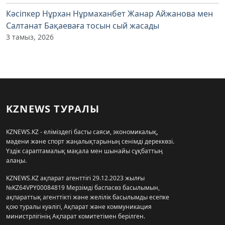
Кәсіпкер Нұрхан Нұрмаханбет Жанар Айжанова мен
Салтанат Бақаеваға тосын сый жасады
3 тамыз, 2026
KZNEWS ТУРАЛЫ
KZNEWS.KZ - еліміздегі басты саяси, экономикалық,
мәдени және спорт жаңалықтарының сенімді дереккөзі.
Үздік сараптамалық мақала мен шынайы сұқбаттың
алаңы.
KZNEWS.KZ ақпарат агенттігі 29.12.2023 жылғы
№KZ64VPY00084819 Мерзімді баспасөз басылымын,
ақпараттық агенттікті және желілік басылымды есепке
қою туралы куәлігі, Ақпарат және коммуникация
министрлігінің Ақпарат комитетімен берілген.