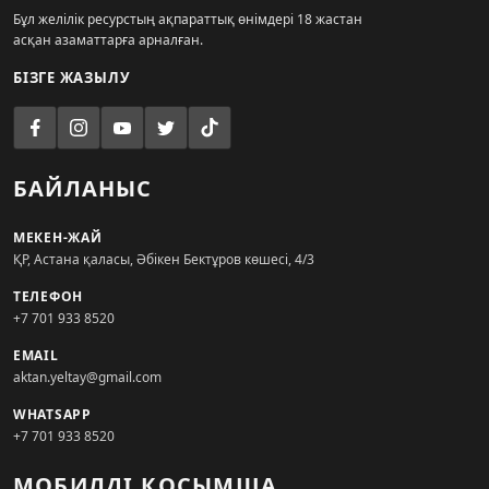
Бұл желілік ресурстың ақпараттық өнімдері 18 жастан
асқан азаматтарға арналған.
БІЗГЕ ЖАЗЫЛУ
БАЙЛАНЫС
МЕКЕН-ЖАЙ
ҚР, Астана қаласы, Әбікен Бектұров көшесі, 4/3
ТЕЛЕФОН
+7 701 933 8520
EMAIL
aktan.yeltay@gmail.com
WHATSAPP
+7 701 933 8520
МОБИЛДІ ҚОСЫМША