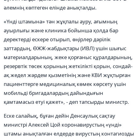
әлемнің көптеген елінде анықталды.
«Үнді штамына» тән жұқпалы ауру, ағымның
ауырлығы және клиника бойынша қолда бар
деректерді ескере отырып, өңірлер дәрілік
заттардың, ӨЖЖ-жабдықтары (ИВЛ) үшін шығыс
материалдарының, жеке қорғаныс құралдарының,
резервтік төсек қорының жеткілікті қорын, сондай-
ақ жедел жәрдем қызметінің және КВИ жұқтырған
пациенттерге медициналық көмек көрсету үшін
мобильді бригадалардың дайындығын
қамтамасыз етуі қажет», - деп тапсырды министр.
Еске салайық, бұған дейін Денсаулық сақтау
министрі Алексей Цой коронавирустың «үнді»
штамы анықталған елдерде вирустың контагиозды