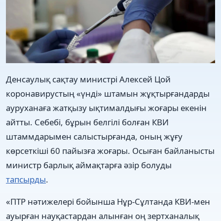
Денсаулық сақтау министрі Алексей Цой
коронавирустың «үнді» штамын жұқтырғандарды
ауруханаға жатқызу ықтималдығы жоғары екенін
айтты. Себебі, бұрын белгілі болған КВИ
штаммдарымен салыстырғанда, оның жұғу
көрсеткіші 60 пайызға жоғары. Осыған байланысты
министр барлық аймақтарға әзір болуды
тапсырды
.
«ПТР нәтижелері бойынша Нұр-Сұлтанда КВИ-мен
ауырған науқастардан алынған оң зертханалық