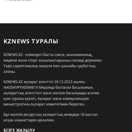
KZNEWS ТУРАЛЫ
KZNEWS.KZ - еліміздегі басты саяси, экономикалық,
мәдени және спорт жаңалықтарының сенімді дереккөзі.
Үздік сараптамалық мақала мен шынайы сұқбаттың
алаңы.
KZNEWS.KZ ақпарат агенттігі 29.12.2023 жылғы
№KZ64VPY00084819 Мерзімді баспасөз басылымын,
ақпараттық агенттікті және желілік басылымды есепке
қою туралы куәлігі, Ақпарат және коммуникация
министрлігінің Ақпарат комитетімен берілген.
Бұл желілік ресурстың ақпараттық өнімдері 18 жастан
асқан азаматтарға арналған.
БІЗГЕ ЖАЗЫЛУ