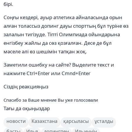
бірі.
Соңғы кездері, ауыр атлетика айналасында орын
алған толассыз допинг дауы спорттың бұл түріне өз
залалын тигізуде. Тіпті Олимпиада ойындарына
енгізбеу жайлы да сөз қозғалған. Десе де бұл
мәселе әлі өз шешімін тапқан жоқ.
Заметили ошибку на сайте? Выделите текст и
нажмите Ctrl+Enter или Cmnd+Enter
Сіздің реакцияңыз
Спасибо за Ваше мнение
Вы уже голосовали
Тағы да оқыңыздар
новости
Казахстана
қарсыласы
ұсталды
басты
Илья
допингпен
Ильиннің