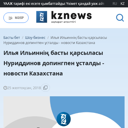
ҮААЖ тарифі екі есеге қымбаттайды: Үкімет қандай уәж айтады?
ҮААЖ тарифі екі есеге қымбаттайды: Үкімет қандай уәж айтады?
RU
KZ
МӘЗІР
Басты бет
/
Шоу-бизнес
/
Илья Ильиннің басты қарсыласы
Нуриддинов допингпен ұсталды - новости Казахстана
Илья Ильиннің басты қарсыласы
Нуриддинов допингпен ұсталды -
новости Казахстана
25 желтоқсан, 2018