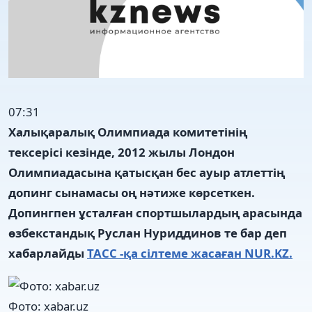
07:31
Халықаралық Олимпиада комитетінің
тексерісі кезінде, 2012 жылы Лондон
Олимпиадасына қатысқан бес ауыр атлеттің
допинг сынамасы оң нәтиже көрсеткен.
Допингпен ұсталған спортшылардың арасында
өзбекстандық Руслан Нуриддинов те бар деп
хабарлайды
ТАСС -қа сілтеме жасаған NUR.KZ.
Фото: xabar.uz