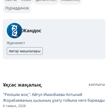
Нуриддинов
Жандос
Журналист
Автор мақалалары
Ұқсас жаңалық
БАРЛЫҒЫ
"Ренішім жоқ": Айгүл Иманбаева Алтынай
Жорабаеваның қызының ұзату тойына неге бармады
6 тамыз, 2026