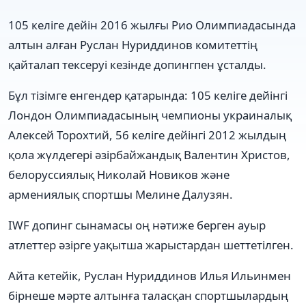
105 келіге дейін 2016 жылғы Рио Олимпиадасында
алтын алған Руслан Нуриддинов комитеттің
қайталап тексеруі кезінде допингпен ұсталды.
Бұл тізімге енгендер қатарында: 105 келіге дейінгі
Лондон Олимпиадасының чемпионы украиналық
Алексей Торохтий, 56 келіге дейінгі 2012 жылдың
қола жүлдегері әзірбайжандық Валентин Христов,
белоруссиялық Николай Новиков және
армениялық спортшы Мелине Далузян.
IWF допинг сынамасы оң нәтиже берген ауыр
атлеттер әзірге уақытша жарыстардан шеттетілген.
Айта кетейік, Руслан Нуриддинов Илья Ильинмен
бірнеше мәрте алтынға таласқан спортшылардың