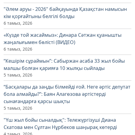
"Әлем аруы - 2026" байқауында Қазақстан намысын
кім қорғайтыны белгілі болды
6 тамыз, 2026
«Күзде той жасаймыз»: Динара Сәтжан қуанышты
жаңалығымен бөлісті (ВИДЕО)
6 тамыз, 2026
“Кешірім сұраймын”: Сабыржан асаба 33 жыл бойы
малшы болған қарияға 10 жылқы сыйлады
5 тамыз, 2026
“Басқалары да заңды білмейді ғой. Неге әртіс депутат
бола алмайды?”: Баян Алагөзова әртістерді
сынағандарға қарсы шықты
5 тамыз, 2026
"Үш жыл бойы сыналдық": Тележүргізуші Диана
Скатова мен Сұлтан Нұрбеков шаңырақ көтерді
4 тамыз, 2026