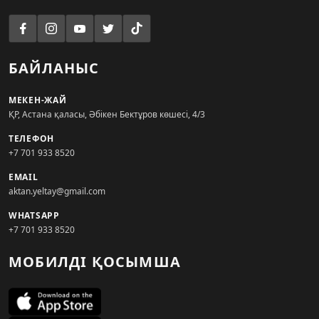
БАЙЛАНЫС
МЕКЕН-ЖАЙ
ҚР, Астана қаласы, Әбікен Бектұров көшесі, 4/3
ТЕЛЕФОН
+7 701 933 8520
EMAIL
aktan.yeltay@gmail.com
WHATSAPP
+7 701 933 8520
МОБИЛДІ ҚОСЫМША