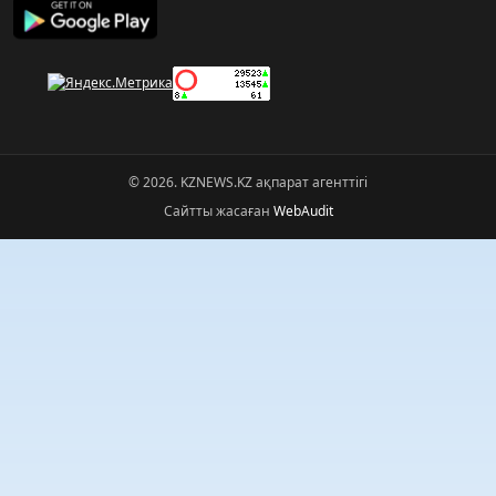
© 2026. KZNEWS.KZ ақпарат агенттігі
Сайтты жасаған
WebAudit