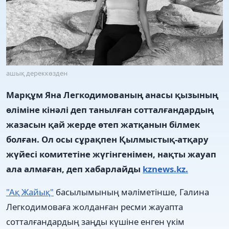
ашық дереккөзден
Марқұм Яна Легкодимованың анасы қызының
өліміне кінәлі деп танылған сотталғандардың
жазасын қай жерде өтеп жатқанын білмек
болған. Ол осы сұрақпен Қылмыстық-атқару
жүйесі комитетіне жүгінгенімен, нақты жауап
ала алмаған, деп хабарлайды
kznews.kz.
"Ақ Жайық"
басылымының мәліметінше, Галина
Легкодимоваға жолданған ресми жауапта
сотталғандардың заңды күшіне енген үкім