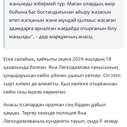
жанымды жібермей тұр. Маған олардың өмір
бойына бас бостандығынан айыру жазасын
өтеп жатқанын және мұндай қылмыс жасаған
адамдарға арналған жағдайда отырғанын білу
маңызды", – деді марқұмның анасы.
Еске салайық, қайғылы оқиға 2024 жылдың 18
қазанында болған. Яна Легкодимова танысының
қоңырауынан кейін үйінен шығып кеткен. Ол тіпті
сырт киімін де алмапты. Қыз көлікке отырғаннан
кейін оны ешкім көрмеген.
Анасы іссапардан оралған соң бірден дабыл
қаққан. Тергеу кезінде полиция Яна
Легкодимованың күнделігін тауып, онда Р. есімді