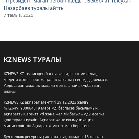
"Президент маған ренжіп қалды": Бекболат Тілеухан
Назарбаев туралы айтты
7 тамыз, 2026
KZNEWS ТУРАЛЫ
KZNEWS.KZ - еліміздегі басты саяси, экономикалық,
мәдени және спорт жаңалықтарының сенімді дереккөзі.
Үздік сараптамалық мақала мен шынайы сұқбаттың
алаңы.
KZNEWS.KZ ақпарат агенттігі 29.12.2023 жылғы
№KZ64VPY00084819 Мерзімді баспасөз басылымын,
ақпараттық агенттікті және желілік басылымды есепке
қою туралы куәлігі, Ақпарат және коммуникация
министрлігінің Ақпарат комитетімен берілген.
Бұл желілік ресурстың ақпараттық өнімдері 18 жастан