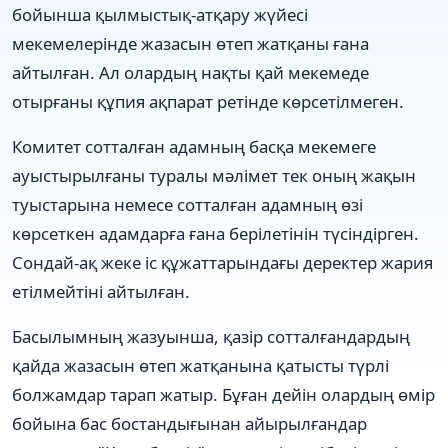
бойынша қылмыстық-атқару жүйесі
мекемелерінде жазасын өтеп жатқаны ғана
айтылған. Ал олардың нақты қай мекемеде
отырғаны құпия ақпарат ретінде көрсетілмеген.
Комитет сотталған адамның басқа мекемеге
ауыстырылғаны туралы мәлімет тек оның жақын
туыстарына немесе сотталған адамның өзі
көрсеткен адамдарға ғана берілетінін түсіндірген.
Сондай-ақ жеке іс құжаттарындағы деректер жария
етілмейтіні айтылған.
Басылымның жазуынша, қазір сотталғандардың
қайда жазасын өтеп жатқанына қатысты түрлі
болжамдар тарап жатыр. Бұған дейін олардың өмір
бойына бас бостандығынан айырылғандар