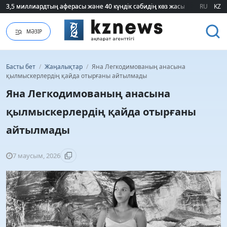
3,5 миллиардтың аферасы және 40 күндік сәбидің көз жасы: Медицинад
3,5 миллиардтың аферасы және 40 күндік сәбидің көз жасы: Медицинад
RU
KZ
МӘЗІР
Басты бет
/
Жаңалықтар
/
Яна Легкодимованың анасына
қылмыскерлердің қайда отырғаны айтылмады
Яна Легкодимованың анасына
қылмыскерлердің қайда отырғаны
айтылмады
7 маусым, 2026