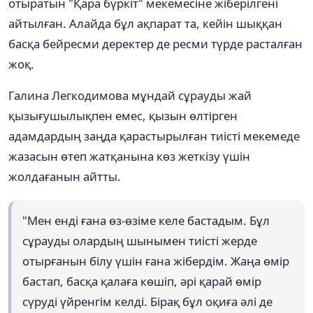
отыратын "Қара бүркіт" мекемесіне жіберілгені
айтылған. Алайда бұл ақпарат та, кейін шыққан
басқа бейресми деректер де ресми түрде расталған
жоқ.
Галина Легкодимова мұндай сұрауды жай
қызығушылықпен емес, қызын өлтірген
адамдардың заңда қарастырылған тиісті мекемеде
жазасын өтеп жатқанына көз жеткізу үшін
жолдағанын айтты.
"Мен енді ғана өз-өзіме келе бастадым. Бұл
сұрауды олардың шынымен тиісті жерде
отырғанын білу үшін ғана жібердім. Жаңа өмір
бастап, басқа қалаға көшіп, әрі қарай өмір
сүруді үйренгім келді. Бірақ бұл оқиға әлі де