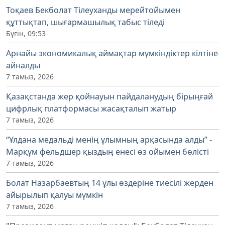
Тоқаев Бекболат Тілеуханды мерейтойымен
құттықтап, шығармашылық табыс тіледі
Бүгін, 09:53
Арнайы экономикалық аймақтар мүмкіндіктер кілтіне
айналды
7 тамыз, 2026
Қазақстанда жер қойнауын пайдаланудың бірыңғай
цифрлық платформасы жасақталып жатыр
7 тамыз, 2026
“Ұлдана медальді менің ұлымның арқасында алды” -
Марқұм фельдшер қыздың енесі өз ойымен бөлісті
7 тамыз, 2026
Болат Назарбаевтың 14 ұлы өздеріне тиесілі жерден
айырылып қалуы мүмкін
7 тамыз, 2026