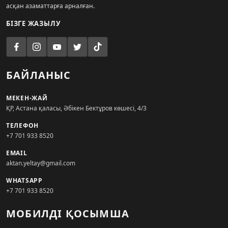
асқан азаматтарға арналған.
БІЗГЕ ЖАЗЫЛУ
БАЙЛАНЫС
МЕКЕН-ЖАЙ
ҚР, Астана қаласы, Әбікен Бектұров көшесі, 4/3
ТЕЛЕФОН
+7 701 933 8520
EMAIL
aktan.yeltay@gmail.com
WHATSAPP
+7 701 933 8520
МОБИЛДІ ҚОСЫМША