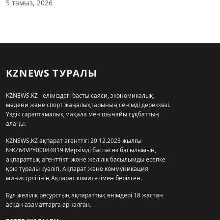
5 тамыз, 2026
KZNEWS ТУРАЛЫ
KZNEWS.KZ - еліміздегі басты саяси, экономикалық,
мәдени және спорт жаңалықтарының сенімді дереккөзі.
Үздік сараптамалық мақала мен шынайы сұқбаттың
алаңы.
KZNEWS.KZ ақпарат агенттігі 29.12.2023 жылғы
№KZ64VPY00084819 Мерзімді баспасөз басылымын,
ақпараттық агенттікті және желілік басылымды есепке
қою туралы куәлігі, Ақпарат және коммуникация
министрлігінің Ақпарат комитетімен берілген.
Бұл желілік ресурстың ақпараттық өнімдері 18 жастан
асқан азаматтарға арналған.