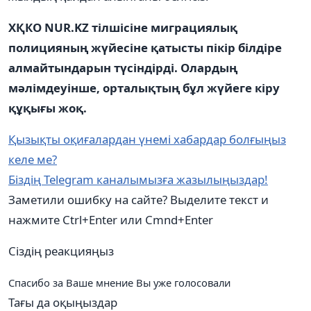
ХҚКО NUR.KZ тілшісіне миграциялық
полицияның жүйесіне қатысты пікір білдіре
алмайтындарын түсіндірді. Олардың
мәлімдеуінше, орталықтың бұл жүйеге кіру
құқығы жоқ.
Қызықты оқиғалардан үнемі хабардар болғыңыз
келе ме?
Біздің Telegram каналымызға жазылыңыздар!
Заметили ошибку на сайте? Выделите текст и
нажмите Ctrl+Enter или Cmnd+Enter
Сіздің реакцияңыз
Спасибо за Ваше мнение
Вы уже голосовали
Тағы да оқыңыздар