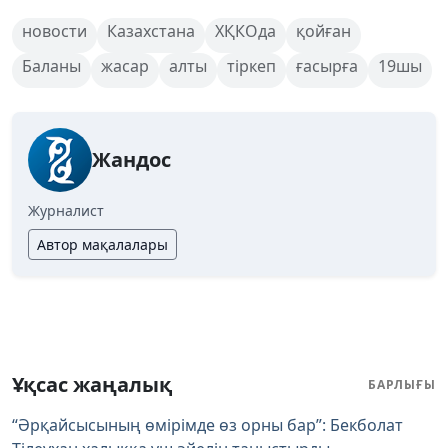
новости
Казахстана
ХҚКОда
қойған
Баланы
жасар
алты
тіркеп
ғасырға
19шы
Жандос
Журналист
Автор мақалалары
Ұқсас жаңалық
БАРЛЫҒЫ
“Әрқайсысының өмірімде өз орны бар”: Бекболат