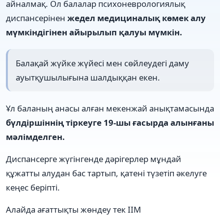
айналмақ. Ол балалар психоневрологиялық
диспансерінен
жедел медициналық көмек алу
мүмкіндігінен айырылып қалуы мүмкін.
Балақай жүйке жүйесі мен сөйлеудегі даму
ауытқушылығына шалдыққан екен.
Ұл баланың анасы алған мекенжай анықтамасында
бүлдіршіннің тіркеуге 19-шы ғасырда алынғаны
мәлімделген.
Диспансерге жүгінгенде дәрігерлер мұндай
құжатты алудан бас тартып, қатені түзетіп әкелуге
кеңес беріпті.
Алайда ағаттықты жөндеу тек ІІМ