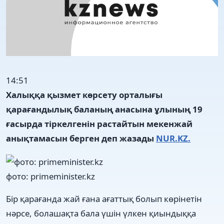
14:51
Халыққа қызмет көрсету орталығы
қарағандылық баланың анасына ұлының 19
ғасырда тіркелгенін растайтын мекенжай
анықтамасын берген деп жазады
NUR.KZ.
фото: primeminister.kz
Бір қарағанда жай ғана ағаттық болып көрінетін
нәрсе, болашақта бала үшін үлкен қиындыққа