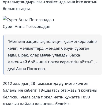
орталықтандырылған жүйесінде ғана іске асатын
болып шықты.
Сурет Анна Погосовадан
"Мен миграциялық полиция қызметкерлеріне
келіп, мәліметтерді жөндеп беруін сұраған
едім. Бірақ, олар маған ұлымды басқа
мекенжай бойынша тіркеу керектігін айтты" , -
деді Анна Погосова.
2012 жылдың 28 тамызында дүниеге келген
баланы не себепті 19-шы ғасырға жазып қойғаны
белгісіз. Туыла сала тіркелінетін құжатта 1899
жылдың қайдан алынғаны белгісіз.