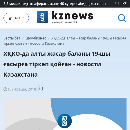
3,5 миллиардтың аферасы және 40 күндік сәбидің көз жасы: Медицинад
3,5 миллиардтың аферасы және 40 күндік сәбидің көз жасы: Медицинад
RU
KZ
МӘЗІР
Басты бет
/
Шоу-бизнес
/
ХҚКО-да алты жасар баланы 19-шы ғасырға
тіркеп қойған - новости Казахстана
ХҚКО-да алты жасар баланы 19-шы
ғасырға тіркеп қойған - новости
Казахстана
15 қараша, 2018