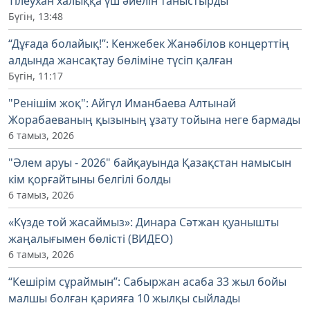
Тілеухан халыққа үш әйелін таныстырды
Бүгін, 13:48
“Дұғада болайық!”: Кенжебек Жанәбілов концерттің
алдында жансақтау бөліміне түсіп қалған
Бүгін, 11:17
"Ренішім жоқ": Айгүл Иманбаева Алтынай
Жорабаеваның қызының ұзату тойына неге бармады
6 тамыз, 2026
"Әлем аруы - 2026" байқауында Қазақстан намысын
кім қорғайтыны белгілі болды
6 тамыз, 2026
«Күзде той жасаймыз»: Динара Сәтжан қуанышты
жаңалығымен бөлісті (ВИДЕО)
6 тамыз, 2026
“Кешірім сұраймын”: Сабыржан асаба 33 жыл бойы
малшы болған қарияға 10 жылқы сыйлады