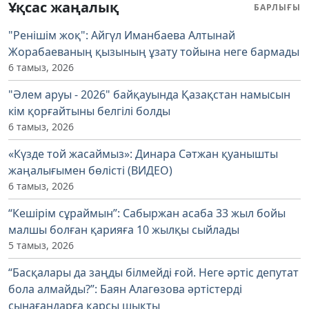
Ұқсас жаңалық
БАРЛЫҒЫ
"Ренішім жоқ": Айгүл Иманбаева Алтынай
Жорабаеваның қызының ұзату тойына неге бармады
6 тамыз, 2026
"Әлем аруы - 2026" байқауында Қазақстан намысын
кім қорғайтыны белгілі болды
6 тамыз, 2026
«Күзде той жасаймыз»: Динара Сәтжан қуанышты
жаңалығымен бөлісті (ВИДЕО)
6 тамыз, 2026
“Кешірім сұраймын”: Сабыржан асаба 33 жыл бойы
малшы болған қарияға 10 жылқы сыйлады
5 тамыз, 2026
“Басқалары да заңды білмейді ғой. Неге әртіс депутат
бола алмайды?”: Баян Алагөзова әртістерді
сынағандарға қарсы шықты