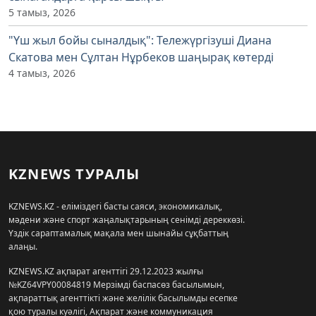
5 тамыз, 2026
"Үш жыл бойы сыналдық": Тележүргізуші Диана
Скатова мен Сұлтан Нұрбеков шаңырақ көтерді
4 тамыз, 2026
KZNEWS ТУРАЛЫ
KZNEWS.KZ - еліміздегі басты саяси, экономикалық,
мәдени және спорт жаңалықтарының сенімді дереккөзі.
Үздік сараптамалық мақала мен шынайы сұқбаттың
алаңы.
KZNEWS.KZ ақпарат агенттігі 29.12.2023 жылғы
№KZ64VPY00084819 Мерзімді баспасөз басылымын,
ақпараттық агенттікті және желілік басылымды есепке
қою туралы куәлігі, Ақпарат және коммуникация