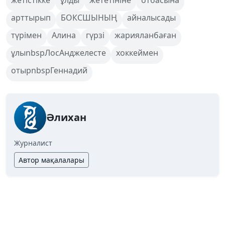
жетістікке
ұлды
жететініне
отбасына
арттырып
БОКСШЫНЫҢ
айналысады
түрімен
Алина
гүрзі
жарияланбаған
ұлыnbspЛосАнджелесте
хоккеймен
отырnbspГеннадий
Әлихан
Журналист
Автор мақалалары