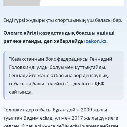
Енді гүрзі жұдырықты спортшының үш баласы бар.
Әлемге әйгілі қазақстандық боксшы үшінші
рет әке атанды, деп хабарлайды
zakon.kz
.
"Қазақстанның бокс федерациясы Геннадий
Головкинді ұлды болуымен құттықтайды.
Геннадийге және отбасына зор денсаулық,
отбасына бақыт тілейміз", - делінген ҚБФ
сайтында.
Головкиндер отбасы бұған дейін 2009 жылы
туылған Вадим есімді ұл мен 2017 жылы дүниеге
келген, бірақ әлі күнге дейін есімі жарияланбаған