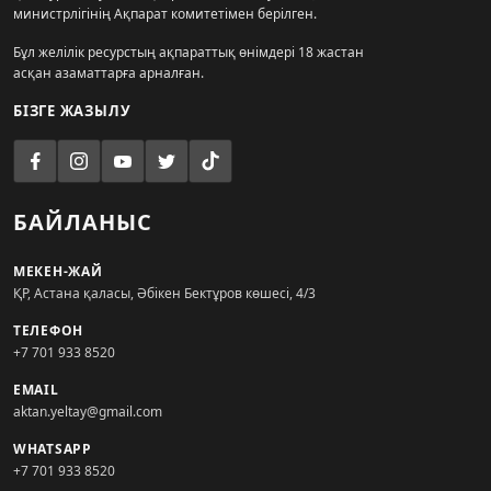
министрлігінің Ақпарат комитетімен берілген.
Бұл желілік ресурстың ақпараттық өнімдері 18 жастан
асқан азаматтарға арналған.
БІЗГЕ ЖАЗЫЛУ
БАЙЛАНЫС
МЕКЕН-ЖАЙ
ҚР, Астана қаласы, Әбікен Бектұров көшесі, 4/3
ТЕЛЕФОН
+7 701 933 8520
EMAIL
aktan.yeltay@gmail.com
WHATSAPP
+7 701 933 8520