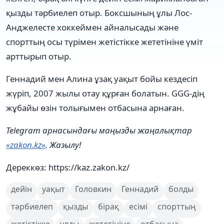
қызды тәрбиелеп отыр. Боксшының ұлы Лос-
Анджелесте хоккеймен айналысады және
спорттың осы түрімен жетістікке жететініне үміт
арттырып отыр.
Геннадий мен Алина ұзақ уақыт бойы кездесіп
жүріп, 2007 жылы отау құрған болатын. GGG-дің
жұбайы өзін толығымен отбасына арнаған.
Telegram арнасындағы маңызды жаңалықтар
«zakon.kz»
. Жазылу!
Дереккөз: https://kaz.zakon.kz/
дейін
уақыт
Головкин
Геннадий
болды
тәрбиелеп
қызды
бірақ
есімі
спорттың