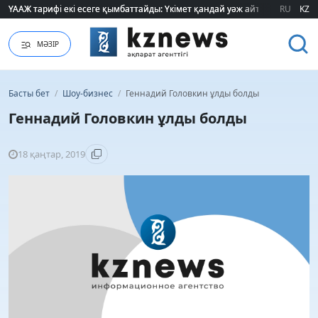
ҮААЖ тарифі екі есеге қымбаттайды: Үкімет қандай уәж айтады?
ҮААЖ тарифі екі есеге қымбаттайды: Үкімет қандай уәж айтады?
RU
KZ
МӘЗІР
Басты бет
/
Шоу-бизнес
/
Геннадий Головкин ұлды болды
Геннадий Головкин ұлды болды
18 қаңтар, 2019