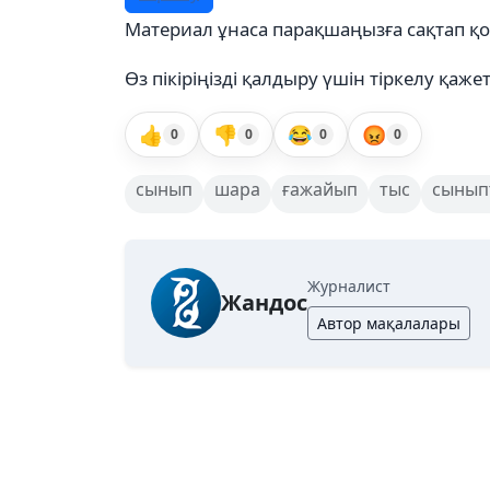
Материал ұнаса парақшаңызға сақтап қ
Өз пікіріңізді қалдыру үшін тіркелу қажет
👍
👎
😂
😡
0
0
0
0
сынып
шара
ғажайып
тыс
сынып
Журналист
Жандос
Автор мақалалары