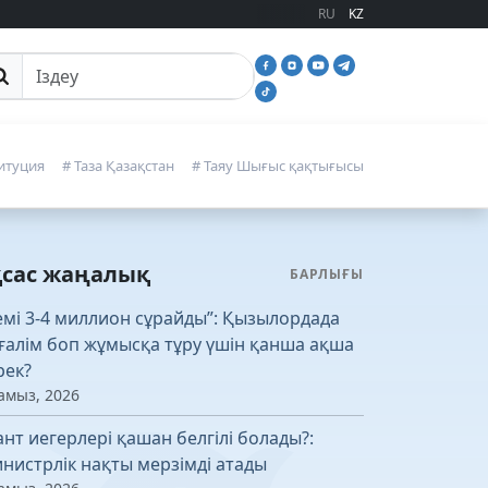
RU
KZ
йттан іздеу
итуция
# Таза Қазақстан
# Таяу Шығыс қақтығысы
қсас жаңалық
БАРЛЫҒЫ
емі 3-4 миллион сұрайды”: Қызылордада
ғалім боп жұмысқа тұру үшін қанша ақша
рек?
амыз, 2026
ант иегерлері қашан белгілі болады?:
нистрлік нақты мерзімді атады