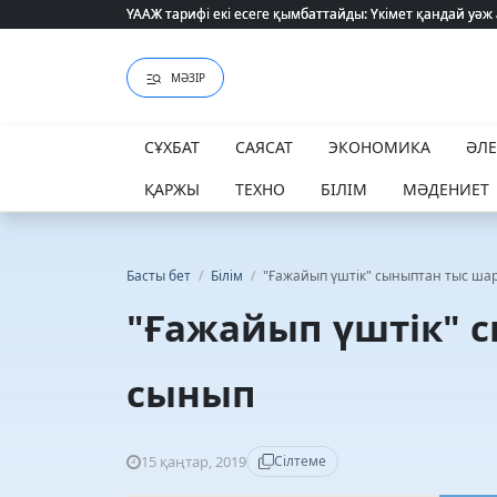
"320 мың теңге таппасаң... кедейсің": әлеуметтің табысы 
МӘЗІР
СҰХБАТ
САЯСАТ
ЭКОНОМИКА
ӘЛ
ҚАРЖЫ
ТЕХНО
БІЛІМ
МӘДЕНИЕТ
Басты бет
/
Білім
/
"Ғажайып үштік" сыныптан тыс ша
"Ғажайып үштік" 
сынып
15 қаңтар, 2019
Сілтеме