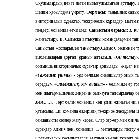
Оқушылардың пәнге деген қызығушылығын арттыру.
шешім
қабылдауға үйрету.
Формасы:
танымдық сайыс
викториналық сұрақтар,
тәжірибелік құралдар, матем
пәндері бойынша өткізіледі.
Сайыстың б
арысы:
І. Ұ
жайғастыру.
ІІ. Сайысқа қатысушы командалармен тан
Сайыстың жоспарымен таны
стыру.
Сайыс 6
бөлімнен т
эмбле
маларын қорғап, ұранын айтады.
ІІ
. «Ой толғау»
бойынша викториналық сұрақтар қойылады.
Жауап нақ
«Ғажайып үштік»
- бұл бөлімде ойыншылар ойын та
береді.
І
V
. «Ойланайық, кім ойшыл»
- бөлімінде әр т
мен шығармашылық деңгейін байқауға тапсырмалар бе
мен......».
Төрт бөлім бойынша көп ұпай жинаған екі к
қатысады. Екі команда өздерінің тәжірибе жасаудағы 
байланысты сөздер жазу керек.
Олар бір-бірімен байл
сұрақтар.
Химия пәні бойынша.
1. Металдарды пісіру 
Органикалық қосылыстарды атаудың қандай түрлері ба