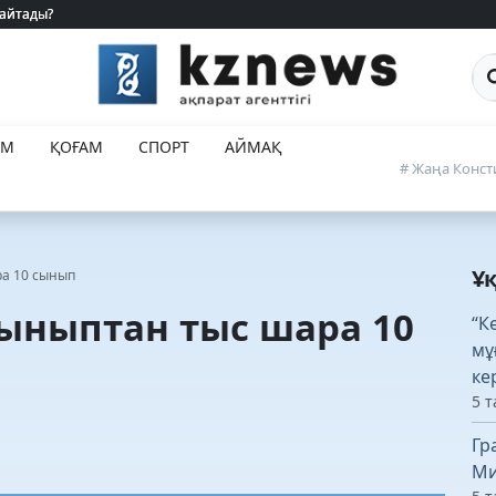
туралы түсінігі өзгерді ме?
Са
ЕМ
ҚОҒАМ
СПОРТ
АЙМАҚ
# Жаңа Конст
Ұ
ра 10 сынып
сыныптан тыс шара 10
“К
мұ
ке
5 т
Гр
Ми