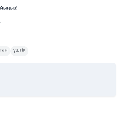
ойыңыз!
.
тан
үштік