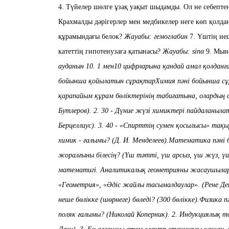
4. Түйелер шөлге ұзақ уақыт шыдамды. Ол не себепте
Крахмалды дәрігерлер мен медбикелер неге көп қолда
құрамындағы белок?
Жауабы: гемоглабин
7. Үштің неш
катеттің гипотенузаға қатынасы
?
Жауабы: sin
α
9. Мын
ауданын
10. 1 мен10 цифрларына қандай амал қолданғ
бойынша қойылатын сұрақтар
Химия пәні бойынша сұ
қарапайым құрам бөліктерінің
табиғатына, олардың 
Бутлеров).
2. 30 - Дүние жүзі химиктері пайдаланы
Берцеллиус).
3. 40 - «Спирттің сумен қосылысы» тақ
химик - ғалымы?
(Д. И. Менделеев).
Математика
п
әні
жоралғыны білесің? (Үш тәтті, үш
арсыз, үш жүз, ү
математигі
. Аналитикалық
геометрияны
жасаушылард
«Геометрия», «Әдіс жайлы тасымалдаулар». (Рене Де
неше бөлікке (шөрнеге)
бөледі?
(300 бөлікке).
Физика п
поляк ғалымы? (Николай Коперник).
2. Индукциялық 