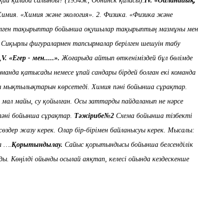
қай қалада
салынды
? (1954ж, Обнинск
қаласы).
І
V.
«Ойланайық,
Химия. «Химия және экология».
2.
Физика. «Физика және
ілген тақырыптар бойынша оқушылар тақырыптың мазмұны мен
.
Сиқырлы фигуралармен тапсырмалар берілген шешуін таб
у
,
V.
«Егер - мен.....».
Жоғарыда айтып өткеніміздей бұл бөлімде
манда қатысады немесе ұпай сандары бірдей болған екі команда
ы мықтылықтарын көрсетеді.
Химия пәні бойынша сұрақтар.
е, мал майы, су қойылған.
Осы заттарды пайдаланып не нәрсе
пәні бойынша сұрақтар.
Тәжірибе№
2
Схема бойынша тізбекті
сөздер
жазу
керек
.
Олар
бір-бі
р
імен
байланысуы
керек
.
Мысалы
:
а
….
Қорытындылау.
Сайыс қорытындысы бойынша белсенділік
ды.
Көңілді ойынды осылай аяқтап, кел
есі ойында кездескенше