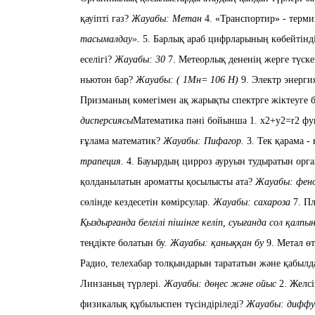
қауіпті газ?
Жауабы: Метан
4. «Транспортир»
- терми
тасымалдау».
5. Барлық араб цифрларының көбейтінді
еселігі?
Жауабы: 30
7. Метеорлық дененің жерге түск
ньютон бар?
Жауабы: ( 1Мн= 10
6
Н
)
9. Электр энерг
Призманың көмегімен ақ жарықты спектрге жіктеуге 
дисперсиясы
Математика пәні бойынша
1. х2+у2=r2 ф
ғұлама математик?
Жауабы: Пифагор.
3. Тек қарама -
трапеция.
4. Бауырдың цирроз ауруын тудыратын орг
қолданылатын ароматты қосылысты ата?
Жауабы: фен
сөлінде кездесетін
кө
м
ірсулар.
Жауабы
: сахароза
7.
Пл
Қыздырғанда белгілі пішінге келіп, суығанда сол
қалпы
теңдікте болатын бу.
Жауабы: қаныққан бу
9. Метал ө
Радио, телехабар толқындарын тарататын және қабыл
Линзаның түрлері.
Жауабы: дөңес және ойыс
2.
Желсі
физикалық
құбылыспен түсіндіріледі?
Жауабы: диффу