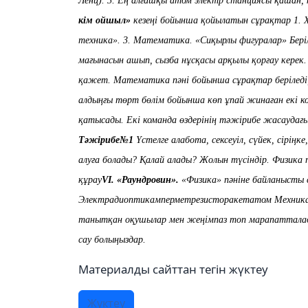
Ленц
).
3.
Ең алғашқы атом
электр
станциясы
қашан, 
кім ойшыл»
кезеңі бойынша қойылатын сұрақтар
1.
техника».
3. Математика. «Сиқырлы фигуралар»
Бер
мағынасын ашып, сыз
ба нұсқасы арқылы қорғау керек
қажет.
Математика
пәні бойынша сұрақтар беріледі
алдыңғы төрт бөлім бойынша көп ұпай жинаған екі ко
қатысады. Екі команда өздерінің тәжірибе жас
аудағ
Тәжірибе№1
Үстелге алабота, сексеуіл, сүйек, сіріңк
алуға болады? Қалай алады? Жолын түсіндір.
Физика 
құрау
V
І
.
«
Р
аундровин
»
.
«Физика»
п
әніне
байланысты
Электрадиоптикамперметрезисторакетатом
М
ехник
танытқан оқушылар мен жеңімпаз топ марапаттала
сау болыңыз
да
р.
Материалды сайттан тегін жүктеу
Жүктеу