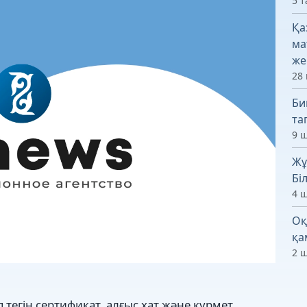
5 т
Қа
ма
же
28 
Би
та
9 ш
Жұ
Бі
4 ш
Оқ
қа
2 ш
 тегін сертификат, алғыс хат және құрмет