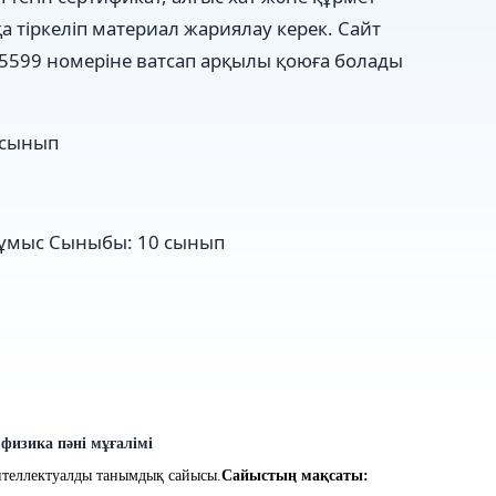
а тіркеліп материал жариялау керек. Сайт
5599 номеріне ватсап арқылы қоюға болады
 сынып
жұмыс
Сыныбы:
10 сынып
физика пәні мұғалімі
теллектуалды танымдық сайыс
ы
.
Сайыстың мақсаты: