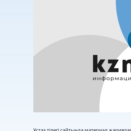
Ұстаз тілегі сайтында материал жариялап