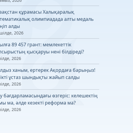
амыз, 2026
зақстан құрамасы Халықаралық
тематикалық олимпиадада алты медаль
ңіп алды
шілде, 2026
ылға 89 457 грант: мемлекеттік
псырыстың қысқаруы нені білдіреді?
ілде, 2026
лдыз ханым, ертерек Ақордаға барыңыз!
лікті ұстаз шындықты жайып салды
ілде, 2026
у бағдарламасындағы өзгеріс: келешектің
мы ма, әлде кезекті реформа ма?
ілде, 2026