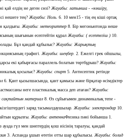
ні қай елдің не деген сөзі?
Жауабы: латынша -
«көшіру,
сі нешеге тең?
Жауабы: Ноль.
6. 10 мен15 - тің ең кіші ортақ
ен қалдығы.
Жауабы
:
метеориттер
8.
Бі
р
мегоньютонда
неше
иясының шығынын есептейтін құрал
Жауабы: ( есептегіш )
10.
болады. Бұл қандай құбылыс?
Жауабы:
Жарықтың
ункциясының графигі.
Жауабы: шеңбер.
2. Ежелгі грек ойшылы,
 қарсы екі қабырғасы параллель болатын төртбұрыш?
Жауабы:
аникалық қосылыс?
Жауабы: спирт
5. Антисептик ретінде
ол
6. Қант қызылшасында, қант қамысы және бірқатар өсімдіктер
астмассаны
неге пластикалық масса
деп
атаған?
Жауабы:
н сақтайтын материал
8. Өз сұйығымен динамикалық тепе -
ткізгіш
тердегі заряд тасымалдаушылар.
Ж
ауабы: электрондар
10.
дайтын құрылғы.
Жауабы: антенна
Физика пәні бойынша
1.
з ауада гүл мен шөптердің қош иісінің таралуы, қандай
зия
3. Аспанда ұшып өтетін отты шар құбылысы.
Жауабы: болид