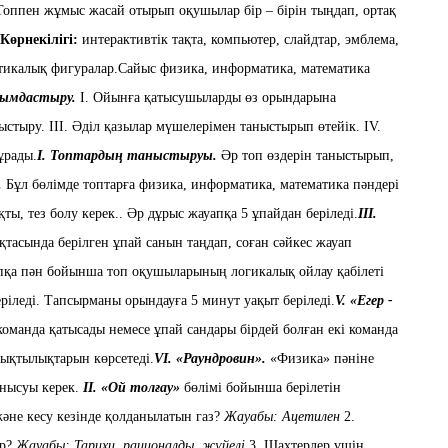
 Топпен
жұмыс жасай отырып оқушылар бір – бірін тыңдап,
ортақ
Көрнекілігі:
интерактивтік тақта, компьютер, слайдтар, эмблема,
атикалық фигуралар.
Сайыс физика, информатика
, математика
йымдастыру
.
І.
Ойынға қатысушыларды өз орындарына
ыстыру.
ІІІ. Әділ қазылар мүшелерімен таныстырып өтейік.
ІV.
ұрады.
І
. Топтардың таныстыруы.
Әр топ өздерін таныстырып,
.
Бұ
л бөлімде топтарға физика, информатика
, математика пәндері
ты, тез болу керек.. Әр дұр
ыс жауапқа 5 ұпайдан беріледі.
ІІІ
.
қтасында берілген ұпай санын таңд
ап, соған сәйкес жауап
опқа пән бойынша топ оқушыларының логикалық ойлау қабілеті
ріледі. Тапсырманы орындауға 5 минут
уақыт беріледі.
V
. «Егер -
оманда қатысады немесе ұпай сандары бірдей болған екі команда
мықтылықтарын көрсетеді.
V
І
.
«Раундровин».
«Физика» пәніне
анысуы керек.
ІІ.
«Ой толғау»
бөлімі бойынша берілетін
және кесу кезінде қолданылатын газ?
Жауабы: Ацетилен
2.
р?
Жауабы: Тарихи, рационалды, жүйелі
3. Шахтерлер үшін