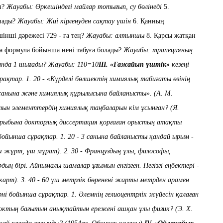
н?
Жауабы: Өркешіндегі майлар тотығып, су бөлінеді
5.
нады?
Жауабы: Жиі кірленуден сақтау үшін
6. Қанның
інші дәрежесі 729 - ға тең?
Жауабы: алтыншы
8. Қарсы жатқан
а формула бойынша нені табуға болады?
Жауабы: трапецияның
анда 1 шығады?
Жауабы: 110=10
ІІІ.
«Ғажайып үштік»
ке
зеңі
рақтар.
1. 20
- «Күрделі бөлшектің химиялық табиғаты өзінің
санына және химиялық құрылысына байланысты». (А. М.
латын элементтердің химиялық таңбаларын
кім ұсынған? (Я.
ырыбына докторлық диссертация қорғаған
орыстың атақты
бойынша
сұрақтар.
1. 20 - 3
санына
байланысты
қандай
ырым
-
ш жұрт, үш мұрат).
2. 30 - Француздың ұлы, философы,
ың бірі. Айнымалы шамалар ұғымын енгізген.
Негізгі еңбектері -
карт).
3. 40 - 60 үш метрлік бөренені жарты метрден арамен
әні бойынша сұрақтар.
1. Әлемнің гелиоцентрлік жүйесін қалаған
токтың бағытын анықтайтын ережені ашқан ұлы физик?
(Э. Х.