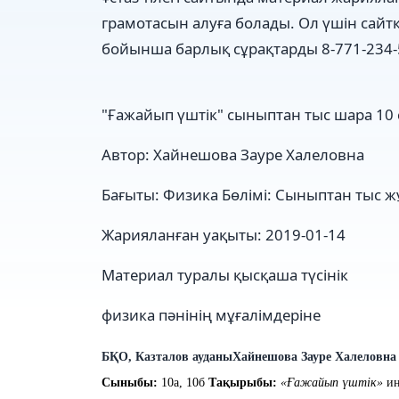
грамотасын алуға болады. Ол үшін сайтқ
бойынша барлық сұрақтарды 8-771-234-
"Ғажайып үштік" сыныптан тыс шара 10
Автор:
Хайнешова Зауре Халеловна
Бағыты:
Физика
Бөлімі:
Сыныптан тыс 
Жарияланған уақыты:
2019-01-14
Материал туралы қысқаша түсінік
физика пәнінің мұғалімдеріне
БҚО, Казталов ауданы
Хайнешова Зауре Халеловна 
Сыныбы:
10
а
, 10
б
Тақырыбы:
«Ғажайып үштік»
ин