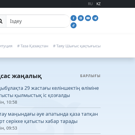
RU
KZ
йттан іздеу
итуция
# Таза Қазақстан
# Таяу Шығыс қақтығысы
қсас жаңалық
БАРЛЫҒЫ
ыбұлақта 29 жастағы келіншектің өліміне
тысты қылмыстық іс қозғалды
ін, 10:58
тау маңындағы әуе апатында қаза тапқан
рт серікке қатысты хабар тарады
ін, 09:53