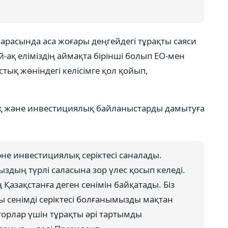
арасында аса жоғары деңгейдегі тұрақты саяси
-ақ еліміздің аймақта бірінші болып ЕО-мен
тық жөніндегі келісімге қол қойып,
қ және инвестициялық байланыстарды дамытуға
және инвестициялық серіктесі саналады.
дың түрлі саласына зор үлес қосып келеді.
Қазақстанға деген сенімін байқатады. Біз
 сенімді серіктесі болғанымызды мақтан
торлар үшін тұрақты әрі тартымды