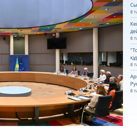
Сы
8 т
Ке
де
8 т
"Т
құ
8 т
Ар
Ру
8 т