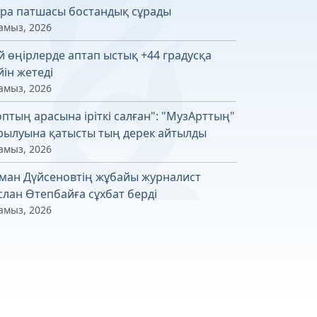
ра патшасы бостандық сұрады
амыз, 2026
й өңірлерде аптап ыстық +44 градусқа
йін жетеді
амыз, 2026
оптың арасына іріткі салған": "МузАрттың"
рылуына қатысты тың дерек айтылды
амыз, 2026
ман Дүйсеновтің жұбайы журналист
слан Өтепбайға сұхбат берді
амыз, 2026