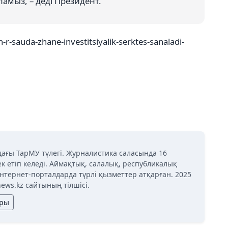
амыз, – деді Президент.
r-sauda-zhane-investitsiyalik-serktes-sanaladi-
дағы ТарМУ түлегі. Журналистика саласында 16
к етіп келеді. Аймақтық, салалық, республикалық
нтернет-порталдарда түрлі қызметтер атқарған. 2025
news.kz сайтының тілшісі.
ары