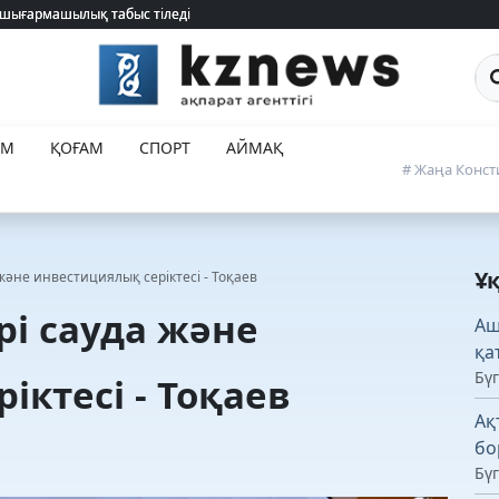
 шығармашылық табыс тіледі
 шығармашылық табыс тіледі
Са
ЕМ
ҚОҒАМ
СПОРТ
АЙМАҚ
# Жаңа Конст
Ұ
және инвестициялық серіктесі - Тоқаев
рі сауда және
Ащ
қа
Бүг
іктесі - Тоқаев
Ақ
бо
Бүг