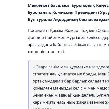
Мемлекет басшысы Еуропалық Кеңес
Еуропалық Комиссия Президенті Урсу
Бұл туралы Ақорданың баспасөз қызм
Президент Қасым-Жомарт Тоқаев ЕО кө
фон дер Ляйенмен жүргізген келіссөзде
арасындағы байланыс екіжақты ынтыма
жеткенін атап өтті.
– Өзара сенім мен құрметке негізде
стратегиялық сипатқа ие болды. Ме
ортақ мүддеміз бар барлық салада те
қойылған маңызды келісім мен мемор
бейіл екеніміздің айқын дәлелі. Бүгі
қарым-қатынасының жаңа кезеңіне жо