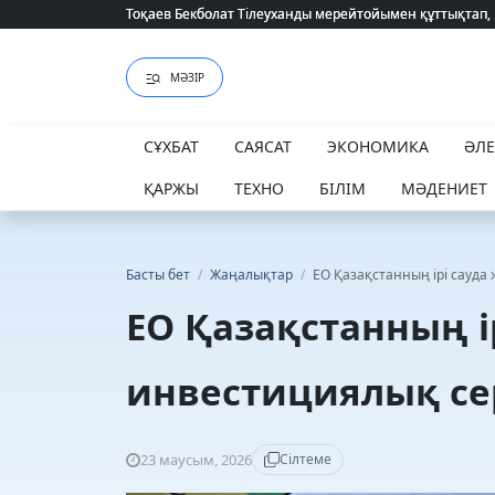
Тоқаев Бекболат Тілеуханды мерейтойымен құттықтап,
Тоқаев Бекболат Тілеуханды мерейтойымен құттықтап,
МӘЗІР
СҰХБАТ
САЯСАТ
ЭКОНОМИКА
ӘЛ
ҚАРЖЫ
ТЕХНО
БІЛІМ
МӘДЕНИЕТ
Басты бет
/
Жаңалықтар
/
ЕО Қазақстанның ірі сауда 
ЕО Қазақстанның і
инвестициялық сер
23 маусым, 2026
Сілтеме