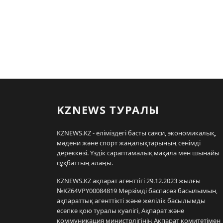
KZNEWS ТУРАЛЫ
KZNEWS.KZ - еліміздегі басты саяси, экономикалық,
мәдени және спорт жаңалықтарының сенімді
дереккөзі. Үздік сараптамалық мақала мен шынайы
сұқбаттың алаңы.
KZNEWS.KZ ақпарат агенттігі 29.12.2023 жылғы
№KZ64VPY00084819 Мерзімді баспасөз басылымын,
ақпараттық агенттікті және желілік басылымды
есепке қою туралы куәлігі, Ақпарат және
коммуникация министрлігінің Ақпарат комитетімен