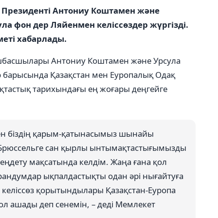
 Президенті Антониу Коштамен және
ла фон дер Ляйенмен келіссөздер жүргізді.
еті хабарлады.
шбасшылары Антониу Коштамен және Урсула
р барысында Қазақстан мен Еуропалық Одақ
қтастық тарихындағы ең жоғары деңгейге
лген біздің қарым-қатынасымыз шынайы
н Брюссельге сан қырлы ынтымақтастығымызды
реңдету мақсатында келдім. Жаңа ғана қол
андумдар ықпалдастықты одан әрі нығайтуға
нгі келіссөз қорытындылары Қазақстан-Еуропа
л ашады деп сенемін, – деді Мемлекет