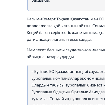
басшысы.
Қасым-Жомарт Тоқаев Қазақстан мен ЕО 
диалог жолға қойылғанын айтты. Сондай
Кеңейтілген серіктестік және ынтымақтас
ратификациялағанын еске салды.
Мемлекет басшысы сауда-экономикалы
айрықша назар аударды.
– Бүгінде ЕО Қазақстанның ірі сауда 
Еуропалық компаниялар экономикамыз
Олардың табысы еуропалық бизнестің 
Еуропалық Одақтың Орталық Азиядағы
тұтамыз. Сондай-ақ еуропалық инвес