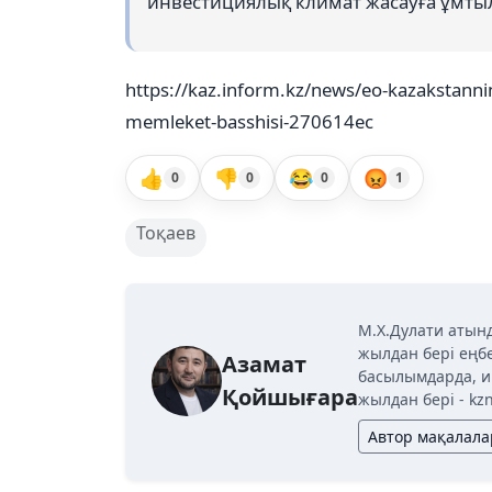
инвестициялық климат жасауға ұмтыл
https://kaz.inform.kz/news/eo-kazakstannin-
memleket-basshisi-270614ec
👍
👎
😂
😡
0
0
0
1
Тоқаев
М.Х.Дулати атын
жылдан бері еңбе
Азамат
басылымдарда, и
Қойшығара
жылдан бері - kz
Автор мақалал