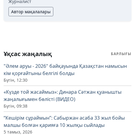
Журналист
Автор мақалалары
Ұқсас жаңалық
БАРЛЫҒЫ
"Әлем аруы - 2026" байқауында Қазақстан намысын
кім қорғайтыны белгілі болды
Бүгін, 12:30
«Күзде той жасаймыз»: Динара Сәтжан қуанышты
жаңалығымен бөлісті (ВИДЕО)
Бүгін, 09:38
“Кешірім сұраймын”: Сабыржан асаба 33 жыл бойы
малшы болған қарияға 10 жылқы сыйлады
5 тамыз, 2026