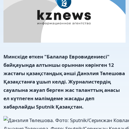
Минскіде өткен "Балалар Евровидениесі"
байқауында алтыншы орыннан көрінген
12
жастағы қазақстандық әнші Данэлия Төлешова
Қазақстанға ұшып келді. Журналистердің
сауалына жауап берген жас таланттың анасы
ел күтпеген мәлімдеме жасады деп
хабарлайды Sputnik Қазақстан.
Данэлия Төлешова. Фото: Sputnik/Серикжан Ковлан