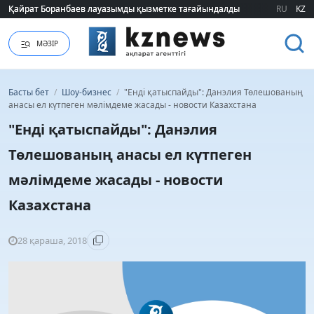
Қайрат Боранбаев лауазымды қызметке тағайындалды
Қайрат Боранбаев лауазымды қызметке тағайындалды
RU
KZ
МӘЗІР
Басты бет
/
Шоу-бизнес
/
"Енді қатыспайды": Данэлия Төлешованың
анасы ел күтпеген мәлімдеме жасады - новости Казахстана
"Енді қатыспайды": Данэлия
Төлешованың анасы ел күтпеген
мәлімдеме жасады - новости
Казахстана
28 қараша, 2018