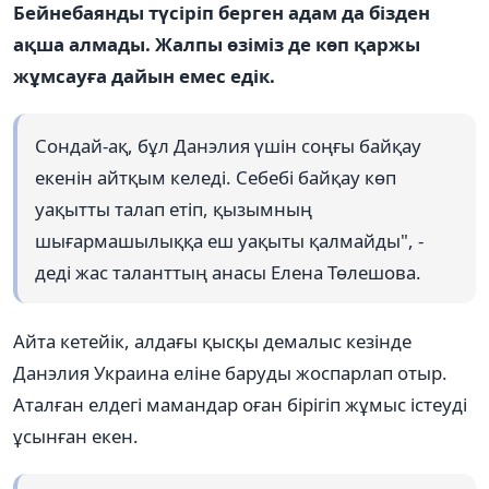
Бейнебаянды түсіріп берген адам да бізден
ақша алмады. Жалпы өзіміз де көп қаржы
жұмсауға дайын емес едік.
Сондай-ақ, бұл Данэлия үшін соңғы байқау
екенін айтқым келеді. Себебі байқау көп
уақытты талап етіп, қызымның
шығармашылыққа еш уақыты қалмайды", -
деді жас таланттың анасы Елена Төлешова.
Айта кетейік, алдағы қысқы демалыс кезінде
Данэлия Украина еліне баруды жоспарлап отыр.
Аталған елдегі мамандар оған бірігіп жұмыс істеуді
ұсынған екен.