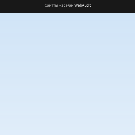
Сайтты жасаған
WebAudit