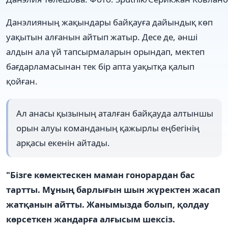
Данэлияның жақындары байқауға дайындық көп
уақытын алғанын айтып жатыр. Десе де, әнші
алдын ала үй тапсырмаларын орындап, мектеп
бағдарламасынан тек бір апта уақытқа қалып
қойған.
Ал анасы қызының аталған байқауда алтыншы
орын алуы команданың қажырлы еңбегінің
арқасы екенін айтады.
"Бізге көмектескен маман гонорардан бас
тартты. Мұның барлығын шын жүректен жасап
жатқанын айтты. Жанымызда болып, қолдау
көрсеткен жандарға алғысым шексіз.