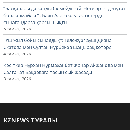
“Басқалары да заңды білмейді ғой. Неге әртіс депутат
бола алмайды?”: Баян Алагөзова әртістерді
сынағандарға қарсы шықты
5 тамыз, 2026
"Үш жыл бойы сыналдық": Тележүргізуші Диана
Скатова мен Сұлтан Нұрбеков шаңырақ көтерді
4 тамыз, 2026
Кәсіпкер Нұрхан Нұрмаханбет Жанар Айжанова мен
Салтанат Бақаеваға тосын сый жасады
3 тамыз, 2026
KZNEWS ТУРАЛЫ