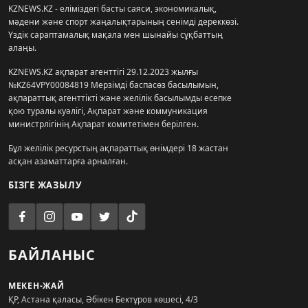
KZNEWS.KZ - еліміздегі басты саяси, экономикалық,
мәдени және спорт жаңалықтарының сенімді дереккөзі.
Үздік сараптамалық мақала мен шынайы сұқбаттың
алаңы.
KZNEWS.KZ ақпарат агенттігі 29.12.2023 жылғы
№KZ64VPY00084819 Мерзімді баспасөз басылымын,
ақпараттық агенттікті және желілік басылымды есепке
қою туралы куәлігі, Ақпарат және коммуникация
министрлігінің Ақпарат комитетімен берілген.
Бұл желілік ресурстың ақпараттық өнімдері 18 жастан
асқан азаматтарға арналған.
БІЗГЕ ЖАЗЫЛУ
БАЙЛАНЫС
МЕКЕН-ЖАЙ
ҚР, Астана қаласы, Әбікен Бектұров көшесі, 4/3