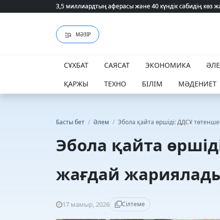
3,5 миллиардтың аферасы және 40 күндік сәбидің көз
3,5 миллиардтың аферасы және 40 күндік сәбидің көз
МӘЗІР
СҰХБАТ
САЯСАТ
ЭКОНОМИКА
ӘЛ
ҚАРЖЫ
ТЕХНО
БІЛІМ
МӘДЕНИЕТ
Басты бет
/
Әлем
/
Эбола қайта өршіді: ДДСҰ төтенш
Эбола қайта өршід
жағдай жариялад
17 мамыр, 2026
Сілтеме