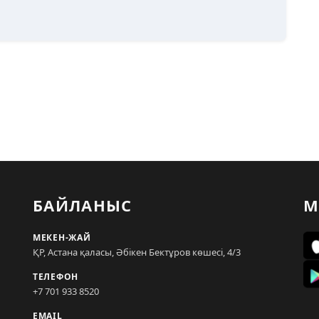
БАЙЛАНЫС
М
МЕКЕН-ЖАЙ
ҚР, Астана қаласы, Әбікен Бектұров көшесі, 4/3
ТЕЛЕФОН
+7 701 933 8520
EMAIL