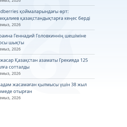
амыз, 2026
ldberries қоймаларындағы өрт:
кқалиев қазақстандықтарға кеңес берді
амыз, 2026
раина Геннадий Головкиннің шешіміне
рсы шықты
амыз, 2026
 жасар Қазақстан азаматы Грекияда 125
лға сотталды
амыз, 2026
 адам жасамаған қылмысы үшін 38 жыл
рмеде отырған
амыз, 2026