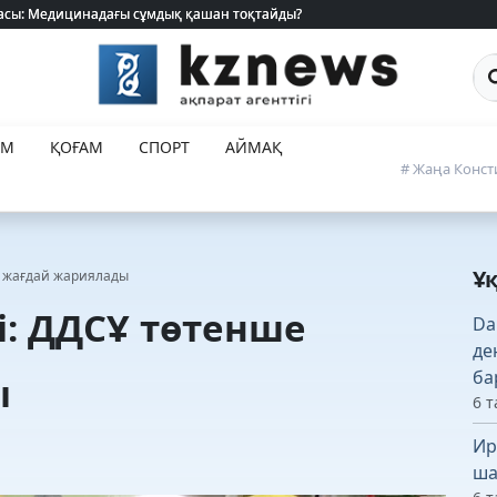
 жасы: Медицинадағы сұмдық қашан тоқтайды?
 жасы: Медицинадағы сұмдық қашан тоқтайды?
Са
ЕМ
ҚОҒАМ
СПОРТ
АЙМАҚ
# Жаңа Конст
Ұ
е жағдай жариялады
і: ДДСҰ төтенше
Da
де
ба
ы
6 т
Ир
ша