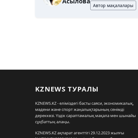
Асылова
Автор мақалалары
KZNEWS ТУРАЛЫ
KZNEWS.KZ - еліміздегі басты саяси, экономикалық,
мәдени және спорт жаңалықтарының сенімді
дереккөзі. Үздік сараптамалық мақала мен шынайы
сұқбаттың алаңы.
KZNEWS.KZ ақпарат агенттігі 29.12.2023 жылғы