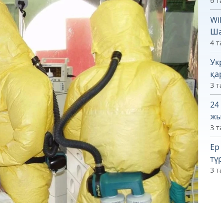
6 т
Wi
Ша
4 т
Ук
қа
3 т
24
жы
3 т
Ер
тү
3 т