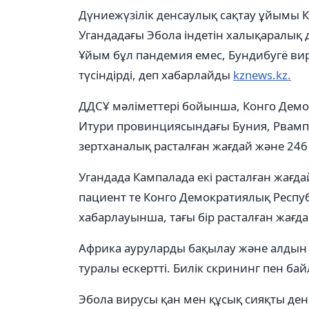
Дүниежүзілік денсаулық сақтау ұйымы 
Угандадағы Эбола індетін халықаралық 
Ұйым бұл пандемия емес, Бундибугё виру
түсіндірді, деп хабарлайды
kznews.kz.
ДДСҰ мәліметтері бойынша, Конго Де
Итури провинциясындағы Буния, Рвампа
зертханалық расталған жағдай және 246 
Угандада Кампалада екі расталған жағда
пациент те Конго Демократиялық Респуб
хабарлауынша, тағы бір расталған жағд
Африка ауруларды бақылау және алдын 
туралы ескертті. Билік скрининг пен б
Эбола вирусы қан мен құсық сияқты де