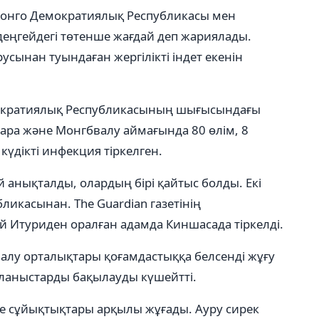
Конго Демократиялық Республикасы мен
деңгейдегі төтенше жағдай деп жариялады.
сынан туындаған жергілікті індет екенін
мократиялық Республикасының шығысындағы
ра және Монгбвалу аймағында 80 өлім, 8
күдікті инфекция тіркелген.
й анықталды, олардың бірі қайтыс болды. Екі
ликасынан. The Guardian газетінің
ай Итуриден оралған адамда Киншасада тіркелді.
алу орталықтары қоғамдастыққа белсенді жұғу
айланыстарды бақылауды күшейтті.
не сұйықтықтары арқылы жұғады. Ауру сирек