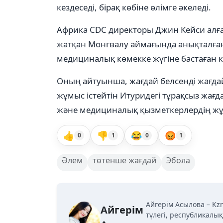
кездеседі, бірақ көбіне өлімге әкеледі.
Африка CDC директоры Джин Кейси алғ
жатқан Монгвалу аймағында анықталған
медициналық көмекке жүгіне бастаған к
Оның айтуынша, жағдай белсенді жағда
жұмыс істейтін Итуридегі тұрақсыз жағд
және медициналық қызметкерлердің ж
👍
👎
😂
😡
0
1
0
1
Әлем
төтенше жағдай
Эбола
Айгерім Асылова – Kz
Айгерім
түлегі, республикалы