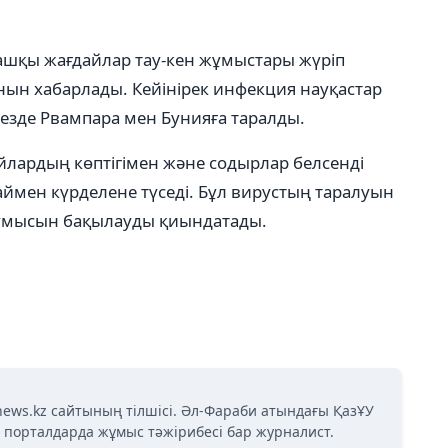
ашқы жағдайлар тау-кен жұмыстары жүріп
ын хабарлады. Кейінірек инфекция науқастар
езде Рвампара мен Бунияға таралды.
йлардың көптігімен және содырлар белсенді
аймен күрделене түседі. Бұл вирустың таралуын
ұмысын бақылауды қиындатады.
news.kz сайтының тілшісі. Әл-Фараби атындағы ҚазҰУ
қ порталдарда жұмыс тәжірибесі бар журналист.