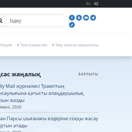
RU
KZ
йттан іздеу
итуция
# Таза Қазақстан
# Таяу Шығыс қақтығысы
қсас жаңалық
БАРЛЫҒЫ
ily Mail журналисі Трамптың
нсаулығына қатысты алаңдаушылық
рын жазды
амыз, 2026
ан Парсы шығанағы елдеріне соққы жасау
ртын атады