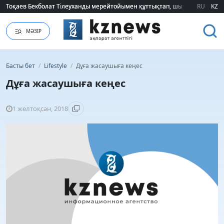
Тоқаев Бекболат Тілеуханды мерейтойымен құттықтап, шығармашылық т
Тоқаев Бекболат Тілеуханды мерейтойымен құттықтап, шығармашылық т
RU
KZ
МӘЗІР
Басты бет
/
Lifestyle
/
Дұға жасаушыға кеңес
Дұға жасаушыға кеңес
1 желтоқсан, 2018