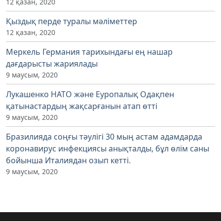
12 қазан, 2020
Қыздық перде туралы мәліметтер
12 қазан, 2020
Меркель Германия тарихындағы ең нашар
дағдарысты жариялады
9 маусым, 2020
Лукашенко НАТО және Еуропалық Одақпен
қатынастардың жақсарғанын атап өтті
9 маусым, 2020
Бразилияда соңғы тәулігі 30 мың астам адамдарда
коронавирус инфекциясы анықталды, бұл өлім саны
бойынша Италиядан озып кетті.
9 маусым, 2020