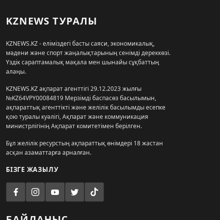
KZNEWS ТУРАЛЫ
KZNEWS.KZ - еліміздегі басты саяси, экономикалық,
мәдени және спорт жаңалықтарының сенімді дереккөзі.
Үздік сараптамалық мақала мен шынайы сұқбаттың
алаңы.
KZNEWS.KZ ақпарат агенттігі 29.12.2023 жылғы
№KZ64VPY00084819 Мерзімді баспасөз басылымын,
ақпараттық агенттікті және желілік басылымды есепке
қою туралы куәлігі, Ақпарат және коммуникация
министрлігінің Ақпарат комитетімен берілген.
Бұл желілік ресурстың ақпараттық өнімдері 18 жастан
асқан азаматтарға арналған.
БІЗГЕ ЖАЗЫЛУ
БАЙЛАНЫС