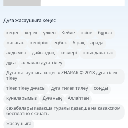
Дұға жасаушыға кеңес
кеңес
керек
үлкен
Кейде
өзіне
бұрын
жасаған
кешірім
еңбек
бірақ
арада
алдымен
дайындық
кездері
орындалатын
дұға
алладан дұға тілеу
Дұға жасаушыға кеңес » ZHARAR © 2018 дұға тілек
тілеу
тілек тілеу дұғасы
дуга тилек тилеу
соңды
күнәларымыз
Дұғаның
Аллаһтан
сахабалары казакша туралы қазақша на казахском
бесплатно скачать
жасаушыға