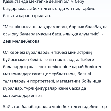
Қазақстанда мектепке дейінгі білім беру
бағдарламасы бекітілген, онда ұлттық тәрбие
бағыты қарастырылған.
"Меншік нысанына қарамастан, барлық балабақша
осы оқу бағдарламасын басшылыққа алуы тиіс", -
деді Мелдебекова.
Ол көрнекі құралдардың тізбесі министрдің
бұйрығымен бекітілгенін нақтылады. Тізбеге
балалардың жас ерекшеліктеріне қарай бөлінген
материалдар: сағат циферблаттары, белгілі
тұлғалардың портреттері, математика бойынша
құралдар, түрлі фигуралар және басқа да
материалдар енген.
Зайытов балабақшалар үшін бекітілген әдебиеттер