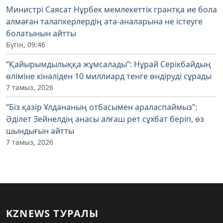
Министрі Саясат Нұрбек мемлекеттік грантқа ие бола
алмаған талапкерлердің ата-аналарына не істеуге
болатынын айтты
Бүгін, 09:46
“Қайырымдылыққа жұмсалады”: Нұрай Серікбайдың
өліміне кінәліден 10 миллиард тенге өндіруді сұрады
7 тамыз, 2026
“Біз қазір Ұлдананың отбасымен араласпаймыз”:
Әділет Зейнелдің анасы алғаш рет сұхбат беріп, өз
шындығын айтты
7 тамыз, 2026
KZNEWS ТУРАЛЫ