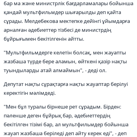
бар ма және министрлік бағдарламалары бойынша
қандай мультфильмдер шығарылды деп қайта
сұрады. Мелдебекова мектепке дейінгі ұйымдарға
арналған әдебиеттер тізбесі де министрдің
бұйрығымен бекітілгенін айтты.
"Мультфильмдерге келетін болсақ, мен жауапты
жазбаша түрде бере аламын, өйткені қазір нақты
туындыларды атай алмаймын", - деді ол.
Депутат нақты сұрақтарға нақты жауаптар берілуі
керектігін мәлімдеді.
"Мен бұл туралы бірнеше рет сұрадым. Бірден:
пәленше деген бұйрық бар, әдебиеттердің
бекітілген тізімі бар, ал мультфильмдер бойынша
жауап жазбаша беріледі деп айту керек еді", - деп