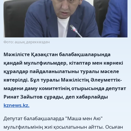
Фото: ашық дереккөзден
Мәжілісте Қазақстан балабақшаларында
қандай мультфильмдер, кітаптар мен көрнекі
құралдар пайдаланылатыны туралы мәселе
көтерілді. Бұл туралы Мәжілістің Әлеуметтік-
мәдени даму комитетінің отырысында депутат
Ринат Зайытов сұрады, деп хабарлайды
kznews.kz.
Депутат балабақшаларда "Маша мен Аю"
мультфильмінің жиі қосылатынын айтты. Осыған