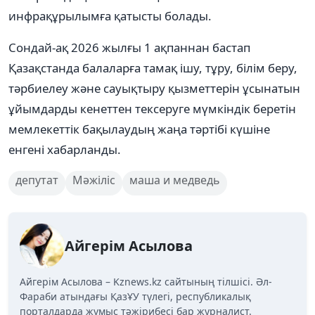
инфрақұрылымға қатысты болады.
Сондай-ақ 2026 жылғы 1 ақпаннан бастап
Қазақстанда балаларға тамақ ішу, тұру, білім беру,
тәрбиелеу және сауықтыру қызметтерін ұсынатын
ұйымдарды кенеттен тексеруге мүмкіндік беретін
мемлекеттік бақылаудың жаңа тәртібі күшіне
енгені хабарланды.
депутат
Мәжіліс
маша и медведь
Айгерім Асылова
Айгерім Асылова – Kznews.kz сайтының тілшісі. Әл-
Фараби атындағы ҚазҰУ түлегі, республикалық
порталдарда жұмыс тәжірибесі бар журналист.