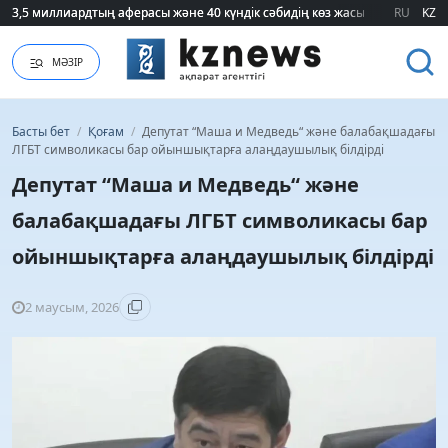
3,5 миллиардтың аферасы және 40 күндік сәбидің көз жасы: Медицинад
3,5 миллиардтың аферасы және 40 күндік сәбидің көз жасы: Медицинад
RU
KZ
МӘЗІР
Басты бет
/
Қоғам
/
Депутат “Маша и Медведь“ және балабақшадағы
ЛГБТ символикасы бар ойыншықтарға алаңдаушылық білдірді
Депутат “Маша и Медведь“ және
балабақшадағы ЛГБТ символикасы бар
ойыншықтарға алаңдаушылық білдірді
2 маусым, 2026