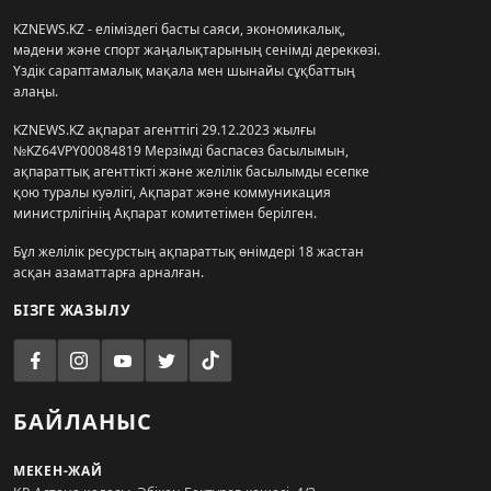
KZNEWS.KZ - еліміздегі басты саяси, экономикалық,
мәдени және спорт жаңалықтарының сенімді дереккөзі.
Үздік сараптамалық мақала мен шынайы сұқбаттың
алаңы.
KZNEWS.KZ ақпарат агенттігі 29.12.2023 жылғы
№KZ64VPY00084819 Мерзімді баспасөз басылымын,
ақпараттық агенттікті және желілік басылымды есепке
қою туралы куәлігі, Ақпарат және коммуникация
министрлігінің Ақпарат комитетімен берілген.
Бұл желілік ресурстың ақпараттық өнімдері 18 жастан
асқан азаматтарға арналған.
БІЗГЕ ЖАЗЫЛУ
БАЙЛАНЫС
МЕКЕН-ЖАЙ