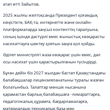
атап өтті Зайытов.
2025 жылғы желтоқсанда Президент қоғамдық
кеңістікте, БАҚ-та, интернетте және онлайн-
платформаларда заңсыз контенттің таралуына,
соның ішінде дәстүрлі емес жыныстық көзқарасты
насихаттауға шектеу қоятын заңға қол қойды.
Әділет министрлігі жаза көзқарас үшін емес, дәл
осы насихат үшін қарастырылғанын түсіндірді.
Бұған дейін біз 2027 жылдан бастап Қазақстандағы
балабақшалар лицензияланатыны туралы жазған
болатынбыз. Талаптар меншік нысанына
қарамастан барлық балабақшаға - ғимараттарға,
педагогикалық құрамға, бағдарламаларға,
материалдық-техникалық база мен