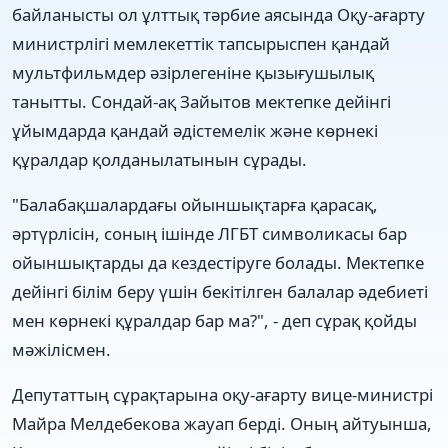
байланысты ол ұлттық тәрбие аясында Оқу-ағарту
министрлігі мемлекеттік тапсырыспен қандай
мультфильмдер әзірлегеніне қызығушылық
танытты. Сондай-ақ Зайытов мектепке дейінгі
ұйымдарда қандай әдістемелік және көрнекі
құралдар қолданылатынын сұрады.
"Балабақшалардағы ойыншықтарға қарасақ,
әртүрлісін, соның ішінде ЛГБТ символикасы бар
ойыншықтарды да кездестіруге болады. Мектепке
дейінгі білім беру үшін бекітілген балалар әдебиеті
мен көрнекі құралдар бар ма?", - деп сұрақ қойды
мәжілісмен.
Депутаттың сұрақтарына оқу-ағарту вице-министрі
Майра Мелдебекова жауап берді. Оның айтуынша,