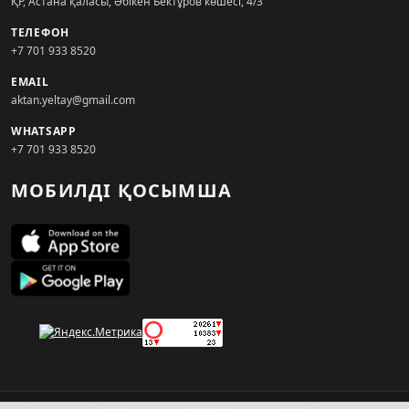
ҚР, Астана қаласы, Әбікен Бектұров көшесі, 4/3
ТЕЛЕФОН
+7 701 933 8520
EMAIL
aktan.yeltay@gmail.com
WHATSAPP
+7 701 933 8520
МОБИЛДІ ҚОСЫМША