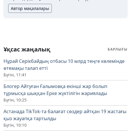
Автор мақалалары
Ұқсас жаңалық
БАРЛЫҒЫ
Нұрай Серікбайдың отбасы 10 млрд теңге көлемінде
өтемақы талап етті
Бүгін, 11:41
Блогер Айтуған Ғалымовқа екінші жар болып
тұрмысқа шыққан Ерке жүктілігін жариялады
Бүгін, 10:25
Астанада TikTok-та балағат сөздер айтқан 19 жастағы
қыз жауапқа тартылды
Бүгін, 10:10