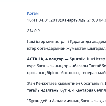
Қоғам
16:41 04.01.2019
(Жаңартылды 21:09 04.
234
0
0
Ішкі істер министрлігі Қарағанды ака
істер органдарынан жұмыстан шығары
АСТАНА, 4 қаңтар — Sputnik.
Ішкі істе
курс басшысының орынбасары Тастайбек
орнының бірінші басшысы, генерал-ма
Жан Кенжетаев қызметінен босатылып,
тағайындалғаны бүгін, 4 қаңтарда белгіл
"Бұған дейін Академияның басшысы қыз