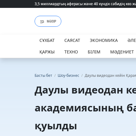
3,5 миллиардтың аферасы және 40 күндік сәбидің көз
3,5 миллиардтың аферасы және 40 күндік сәбидің көз
МӘЗІР
СҰХБАТ
САЯСАТ
ЭКОНОМИКА
ӘЛ
ҚАРЖЫ
ТЕХНО
БІЛІМ
МӘДЕНИЕТ
Басты бет
/
Шоу-бизнес
/
Даулы видеодан кейін Қар
Даулы видеодан к
академиясының б
қуылды