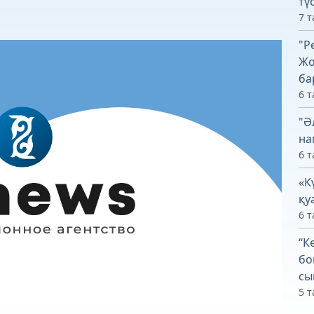
тү
7 т
"Р
Жо
ба
6 т
"Ә
на
6 т
«К
қу
6 т
“К
бо
сы
5 т