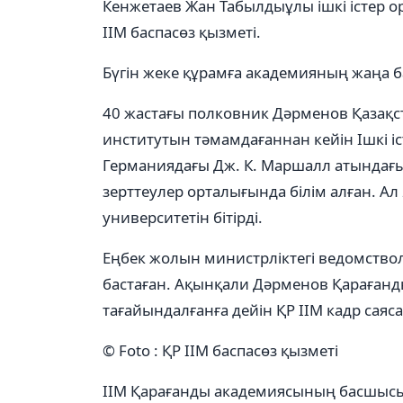
Кенжетаев Жан Табылдыұлы ішкі істер 
ІІМ баспасөз қызметі.
Бүгін жеке құрамға академияның жаңа
40 жастағы полковник Дәрменов Қазақста
институтын тәмамдағаннан кейін Ішкі іс
Германиядағы Дж. К. Маршалл атындағы 
зерттеулер орталығында білім алған. 
университетін бітірді.
Еңбек жолын министрліктегі ведомствол
бастаған. Ақынқали Дәрменов Қараған
тағайындалғанға дейін ҚР ІІМ кадр саяс
© Foto : ҚР ІІМ баспасөз қызметі
ІІМ Қарағанды академиясының басшыс