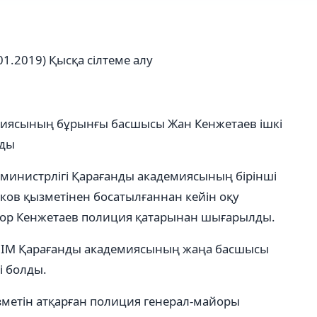
01.2019)
Қысқа сілтеме алу
демиясының бұрынғы басшысы Жан Кенжетаев ішкі
лды
р министрлігі Қарағанды академиясының бірінші
ов қызметінен босатылғаннан кейін оқу
йор Кенжетаев полиция қатарынан шығарылды.
 ІІМ Қарағанды академиясының жаңа басшысы
і болды.
метін атқарған полиция генерал-майоры