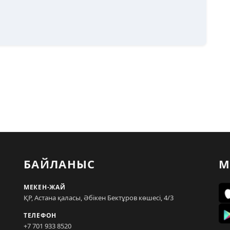
БАЙЛАНЫС
М
МЕКЕН-ЖАЙ
ҚР, Астана қаласы, Әбікен Бектұров көшесі, 4/3
ТЕЛЕФОН
+7 701 933 8520