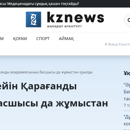
 жасы: Медицинадағы сұмдық қашан тоқтайды?
 жасы: Медицинадағы сұмдық қашан тоқтайды?
Са
ЕМ
ҚОҒАМ
СПОРТ
АЙМАҚ
# Жаңа Конст
Ұ
ағанды академиясының басшысы да жұмыстан қуылды
ейін Қарағанды
“Ә
Бе
та
асшысы да жұмыстан
7 т
“Д
ко