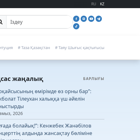
RU
KZ
йттан іздеу
итуция
# Таза Қазақстан
# Таяу Шығыс қақтығысы
қсас жаңалық
БАРЛЫҒЫ
рқайсысының өмірімде өз орны бар”:
кболат Тілеухан халыққа үш әйелін
ныстырды
амыз, 2026
ұғада болайық!”: Кенжебек Жанәбілов
нцерттің алдында жансақтау бөліміне