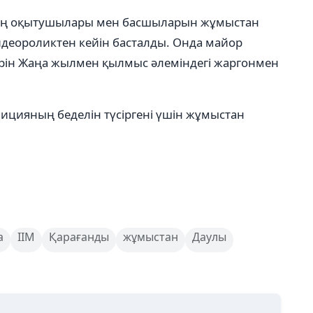
ның оқытушылары мен басшыларын жұмыстан
видеороликтен кейін басталды. Онда майор
терін Жаңа жылмен қылмыс әлеміндегі жаргонмен
ицияның беделін түсіргені үшін жұмыстан
а
ІІМ
Қарағанды
жұмыстан
Даулы