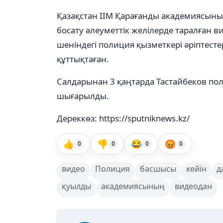
Қазақстан ІІМ Қарағанды академиясы
босату әлеуметтік желілерде таралған 
шеніндегі полиция қызметкері әріптес
құттықтаған.
Салдарынан 3 қаңтарда Тастайбеков пол
шығарылды.
Дереккөз: https://sputniknews.kz/
👍
👎
😂
😡
0
0
0
0
видео
Полиция
басшысы
кейін
д
қуылды
академиясының
видеодан