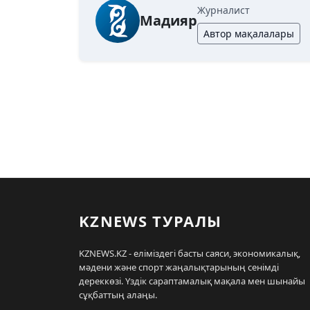
Журналист
Мадияр
Автор мақалалары
KZNEWS ТУРАЛЫ
KZNEWS.KZ - еліміздегі басты саяси, экономикалық,
мәдени және спорт жаңалықтарының сенімді
дереккөзі. Үздік сараптамалық мақала мен шынайы
сұқбаттың алаңы.