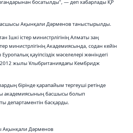
органдарынан босатылды", — деп хабарлады ҚР
 басшысы Ақынқали Дәрменов таныстырылды.
н Ішкі істер министрлігінің Алматы заң
тер министрлігінің Академиясында, содан кейін
Еуропалық қауіпсіздік мәселелері жөніндегі
Ал 2012 жылы Ұлыбританиядағы Кембридж
ардың бірінде қарапайым тергеуші ретінде
ды академиясының басшысы болып
аты департаментін басқарды.
ы Ақынқали Дәрменов