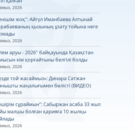
сіп қалған
амыз, 2026
енішім жоқ": Айгүл Иманбаева Алтынай
рабаеваның қызының ұзату тойына неге
рмады
амыз, 2026
лем аруы - 2026" байқауында Қазақстан
мысын кім қорғайтыны белгілі болды
амыз, 2026
үзде той жасаймыз»: Динара Сәтжан
анышты жаңалығымен бөлісті (ВИДЕО)
амыз, 2026
ешірім сұраймын”: Сабыржан асаба 33 жыл
йы малшы болған қарияға 10 жылқы
йлады
амыз, 2026