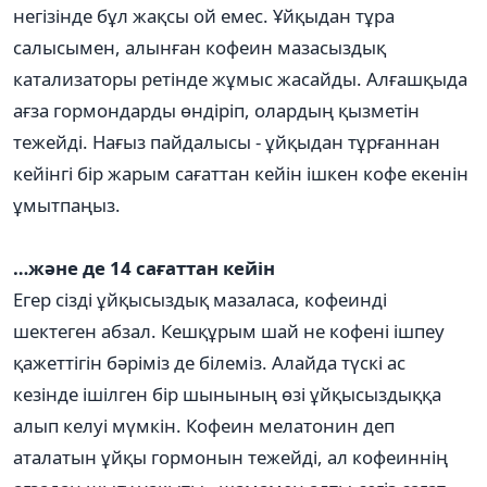
негізінде бұл жақсы ой емес. Ұйқыдан тұра
салысымен, алынған кофеин мазасыздық
катализаторы ретінде жұмыс жасайды. Алғашқыда
ағза гормондарды өндіріп, олардың қызметін
тежейді. Нағыз пайдалысы - ұйқыдан тұрғаннан
кейінгі бір жарым сағаттан кейін ішкен кофе екенін
ұмытпаңыз.
…және де 14 сағаттан кейін
Егер сізді ұйқысыздық мазаласа, кофеинді
шектеген абзал. Кешқұрым шай не кофені ішпеу
қажеттігін бәріміз де білеміз. Алайда түскі ас
кезінде ішілген бір шынының өзі ұйқысыздыққа
алып келуі мүмкін. Кофеин мелатонин деп
аталатын ұйқы гормонын тежейді, ал кофеиннің