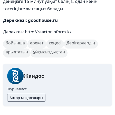
денеңізге 15 минут уақыт бөліңіз, одан кейін
төсегіңізге жатсаңыз болады.
Дереккөзі: ​goodhouse.ru
Дереккөз: http://reactor.inform.kz
бойынша
әрекет
кеңесі
Дәрігерлердің
арылтатын
ұйқысыздықтан
Жандос
Журналист
Автор мақалалары