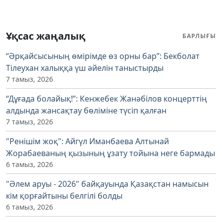
Ұқсас жаңалық
БАРЛЫҒЫ
“Әрқайсысының өмірімде өз орны бар”: Бекболат
Тілеухан халыққа үш әйелін таныстырды
7 тамыз, 2026
“Дұғада болайық!”: Кенжебек Жанәбілов концерттің
алдында жансақтау бөліміне түсіп қалған
7 тамыз, 2026
"Ренішім жоқ": Айгүл Иманбаева Алтынай
Жорабаеваның қызының ұзату тойына неге бармады
6 тамыз, 2026
"Әлем аруы - 2026" байқауында Қазақстан намысын
кім қорғайтыны белгілі болды
6 тамыз, 2026