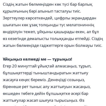
Сіздің жатын бөлмеңізден көк түсі бар барлық
құрылғының бәрі алынып тасталуы тиіс.
Зерттеулер көрсеткендей, цифрлы экрандардан
шығатын көк ұзақ толқынды түс мелатониннің
өндірілуін тежеп, ұйқыны қашырады екен, ал бұл
өз кезегінде демалысты толыққанды етпейді. Сіздің
жатын бөлмеңізде гаджеттерге орын болмауы тиіс.
Ұйқыңыз келмеді ме — тұрыңыз!
Егер 20 минуттай ұйықтай алмасаңыз, тұрып,
бұлшықеттерді тыныштандыратын жаттығу
жасауға кеңес береміз. Денеңізді созыңыз,
біренеше рет тыныс алу жаттығуын жасаңыз,
өкшеден төбеге дейін бұлшықетке әсері бар
жаттығулар жасап шығуға тырысыңыз. Өз