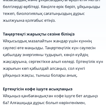
белгілерді өрбітеді. Көңілге ерік беріп, ұйқыңызды
тежеп, биологиялық сағатыңыздың дұрыс
жылжуына қолғабыс етіңіз.
Таңертеңгі жарықты сезіне біліңіз
Ұйқысыздық мазалайтын жандар үшін күннің
сәулесі өте маңызды. Таңертеңгілік күн сәулесін
қабылдау энергияны тудырып, көңіл-күйдің
жақсаруына, сергектікке алып келеді. Ертеңгілік күн
жарығын көп қабылдай алсаңыз, сол күнгі
ұйқыңыз жақсы, тыныш болары анық.
Ертеңгісін кофе ішуге асықпаңыз
Ұйқыңыз қанбағандықтан кофе ішуге бет алдыңз
ба? Алғашқыда дұрыс болып көрінгенімен,