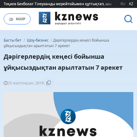
Тоқаев Бекболат Тілеуханды мерейтойымен құттықтап, шығармашылық т
Тоқаев Бекболат Тілеуханды мерейтойымен құттықтап, шығармашылық т
RU
KZ
МӘЗІР
Басты бет
/
Шоу-бизнес
/
​Дәрігерлердің кеңесі бойынша
ұйқысыздықтан арылтатын 7 әрекет
​Дәрігерлердің кеңесі бойынша
ұйқысыздықтан арылтатын 7 әрекет
25 желтоқсан, 2018