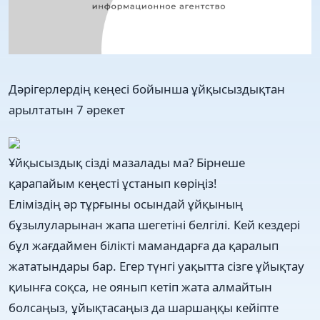
​Дәрігерлердің кеңесі бойынша ұйқысыздықтан
арылтатын 7 әрекет
Ұйқысыздық сізді мазалады ма? Бірнеше
қарапайым кеңесті ұстанып көріңіз!
Еліміздің әр тұрғыны осындай ұйқының
бұзылуларынан жапа шегетіні белгілі. Кей кездері
бұл жағдаймен білікті мамандарға да қаралып
жататындары бар. Егер түнгі уақытта сізге ұйықтау
қиынға соқса, не оянып кетіп жата алмайтын
болсаңыз, ұйықтасаңыз да шаршаңқы кейіпте