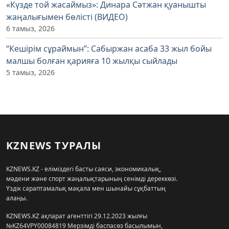
«Күзде той жасаймыз»: Динара Сәтжан қуанышты
жаңалығымен бөлісті (ВИДЕО)
6 тамыз, 2026
“Кешірім сұраймын”: Сабыржан асаба 33 жыл бойы
малшы болған қарияға 10 жылқы сыйлады
5 тамыз, 2026
KZNEWS ТУРАЛЫ
KZNEWS.KZ - еліміздегі басты саяси, экономикалық,
мәдени және спорт жаңалықтарының сенімді дереккөзі.
Үздік сараптамалық мақала мен шынайы сұқбаттың
алаңы.
KZNEWS.KZ ақпарат агенттігі 29.12.2023 жылғы
№KZ64VPY00084819 Мерзімді баспасөз басылымын,