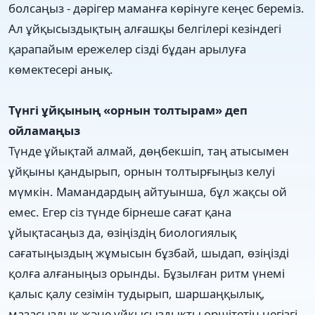
болсаңыз - дәрігер маманға көрінуге кеңес береміз.
Ал ұйқысыздықтың алғашқы белгілері кезіндегі
қарапайым ережелер сізді бұдан арылуға
көмектесері анық.
Түнгі ұйқының «орнын толтырам» деп
ойламаңыз
Түнде ұйықтай алмай, дөңбекшіп, таң атысымен
ұйқыны қандырып, орнын толтырғыңыз келуі
мүмкін. Мамандардың айтуынша, бұл жақсы ой
емес. Егер сіз түнде бірнеше сағат қана
ұйықтасаңыз да, өзіңіздің биологиялық
сағатыңыздың жұмысын бұзбай, шыдап, өзіңізді
қолға алғаныңыз орынды. Бұзылған ритм үнемі
қалыс қалу сезімін тудырып, шаршаңқылық,
мазасыздық және ұйқысыздықты өршітетін негізгі