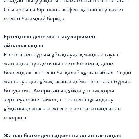
ағзадан шығу уақыты - шамамен алты-сегіз сағат.
Осы арқылы бір шыны кофені қашан ішу қажет
екенін бағамдай беріңіз.
Ертеңгісін дене жаттығуларымен
айналысыңыз
Егер сіз кешқұрым ұйықтауда қиындық тауып
жатсаңыз, түнде оянып кете берсеңіз, дене
белсенділігі кестесін басқалай құрған абзал. Сіздің
жаттығуыңыз ұйықтағанға дейін төрт сағат бұрын
болуы тиіс. Американың ұйқы ұлттық қоры
зерттеулеріне сәйкес, спортпен шұғылдану
ұйқының сапасын екі есеге арттыратындығын
ескеріңіз.
Жатын бөлмеден гаджетты алып тастаңыз