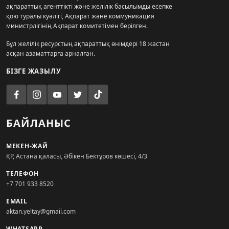
ақпараттық агенттікті және желілік басылымды есепке
қою туралы куәлігі, Ақпарат және коммуникация
министрлігінің Ақпарат комитетімен берілген.
Бұл желілік ресурстың ақпараттық өнімдері 18 жастан
асқан азаматтарға арналған.
БІЗГЕ ЖАЗЫЛУ
БАЙЛАНЫС
МЕКЕН-ЖАЙ
ҚР, Астана қаласы, Әбікен Бектұров көшесі, 4/3
ТЕЛЕФОН
+7 701 933 8520
EMAIL
aktan.yeltay@gmail.com
WHATSAPP