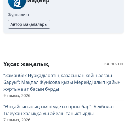
Мадияр
Журналист
Автор мақалалары
Ұқсас жаңалық
БАРЛЫҒЫ
“Заманбек Нұрқаділовтің қазасынан кейін алғаш
баруы”: Мақпал Жүнісова қызы Мерейді алып қайын
жұртына ат басын бұрды
9 тамыз, 2026
“Әрқайсысының өмірімде өз орны бар”: Бекболат
Тілеухан халыққа үш әйелін таныстырды
7 тамыз, 2026