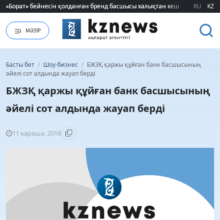
«Борат» бейнесін қолданған бренд басшысы халықтан кешірім сұрады
«Борат» бейнесін қолданған бренд басшысы халықтан кешірім сұрады
RU
KZ
МӘЗІР
Басты бет
/
Шоу-бизнес
/
БЖЗҚ қаржы құйған банк басшысының
әйелі сот алдында жауап берді
БЖЗҚ қаржы құйған банк басшысының
әйелі сот алдында жауап берді
11 қараша, 2018