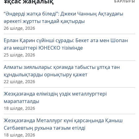
Ұқсас жаңалық
БАРЛЫҒЫ
“Әндерді жатқа біледі”: Джеки Чанның Ақтаудағы
әрекеті жұртты таңдай қақтырды
26 шілде, 2026
Ерлан Қарин сүйінші сұрады: Бекет ата мен Шопан
ата мешіттері ЮНЕСКО тізімінде
25 шілде, 2026
Алматы зиялылары: қоғамда табысты ұлтқа тән
құндылықтарды орнықтыру қажет
22 шілде, 2026
Жезқазғанда еліміздің үздік металлургтері
марапатталды
18 шілде, 2026
Жезқазғанда Металлург күні қарсаңында Қаныш
Сәтбаевтың рухына тағзым етілді
18 шілде, 2026