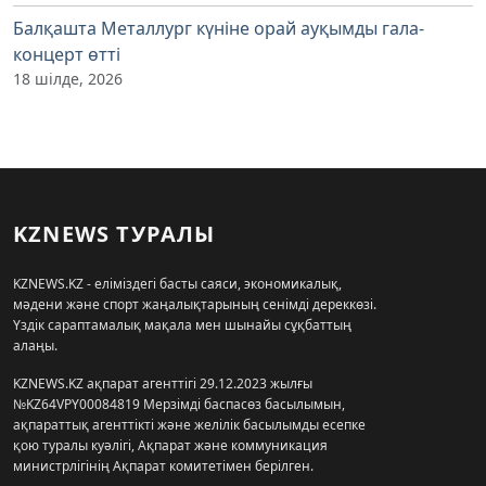
Балқашта Металлург күніне орай ауқымды гала-
концерт өтті
18 шілде, 2026
KZNEWS ТУРАЛЫ
KZNEWS.KZ - еліміздегі басты саяси, экономикалық,
мәдени және спорт жаңалықтарының сенімді дереккөзі.
Үздік сараптамалық мақала мен шынайы сұқбаттың
алаңы.
KZNEWS.KZ ақпарат агенттігі 29.12.2023 жылғы
№KZ64VPY00084819 Мерзімді баспасөз басылымын,
ақпараттық агенттікті және желілік басылымды есепке
қою туралы куәлігі, Ақпарат және коммуникация
министрлігінің Ақпарат комитетімен берілген.