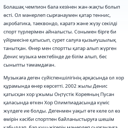
Болашақ чемпион бала кезінен жан-жақты болып
өсті. Ол мәнерлеп сырғанаумен қатар теннис,
акробатика, таеквондо, каратэ және жүзу секілді
спорт түрлерімен айналысты. Сонымен бірге би
үйірмесіне қатысып, сурет салуға қызығушылық
танытқан. Өнер мен спортты қатар алып жүрген
Денис музыка мектебінде де білім алып, бес
сыныпты тәмамдаған.
Музыкаға деген сүйіспеншілігінің арқасында ол хор
құрамында өнер көрсетті. 2002 жылы Денис
қатысқан хор ұжымы Оңтүстік Кореяның Пусан
қаласында өткен Хор Олимпиадасында күміс
жүлдеге ие болды. Дегенмен уақыт өте келе ол өз
өмірін кәсіби спортпен байланыстыруға шешім
қабылдап, бар күш-жігерін мәнерлеп сырғанауға