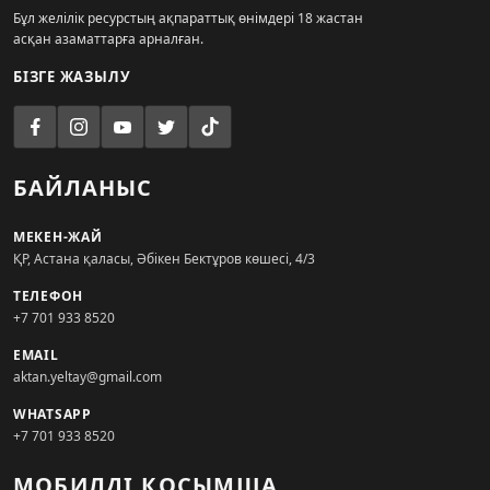
Бұл желілік ресурстың ақпараттық өнімдері 18 жастан
асқан азаматтарға арналған.
БІЗГЕ ЖАЗЫЛУ
БАЙЛАНЫС
МЕКЕН-ЖАЙ
ҚР, Астана қаласы, Әбікен Бектұров көшесі, 4/3
ТЕЛЕФОН
+7 701 933 8520
EMAIL
aktan.yeltay@gmail.com
WHATSAPP
+7 701 933 8520
МОБИЛДІ ҚОСЫМША