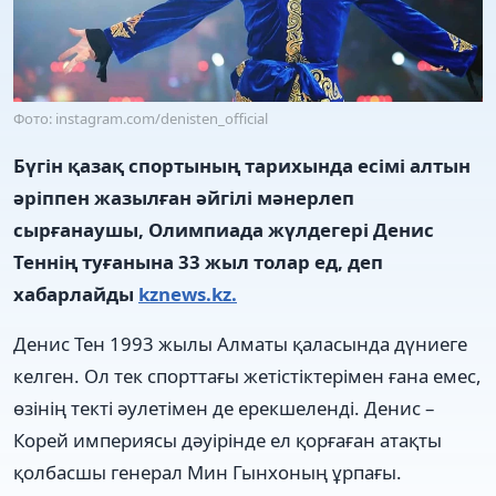
Фото: instagram.com/denisten_official
Бүгін қазақ спортының тарихында есімі алтын
әріппен жазылған әйгілі мәнерлеп
сырғанаушы, Олимпиада жүлдегері Денис
Теннің туғанына 33 жыл толар ед, деп
хабарлайды
kznews.kz.
Денис Тен 1993 жылы Алматы қаласында дүниеге
келген. Ол тек спорттағы жетістіктерімен ғана емес,
өзінің текті әулетімен де ерекшеленді. Денис –
Корей империясы дәуірінде ел қорғаған атақты
қолбасшы генерал Мин Гынхоның ұрпағы.