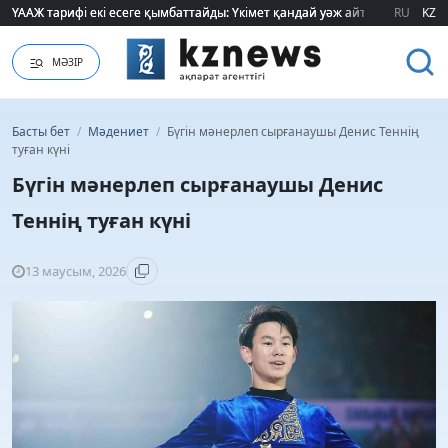
ҮААЖ тарифі екі есеге қымбаттайды: Үкімет қандай уәж айтады?
ҮААЖ тарифі екі есеге қымбаттайды: Үкімет қандай уәж айтады?
RU
KZ
МӘЗІР
Басты бет
/
Мәдениет
/
Бүгін мәнерлеп сырғанаушы Денис Теннің
туған күні
Бүгін мәнерлеп сырғанаушы Денис
Теннің туған күні
13 маусым, 2026