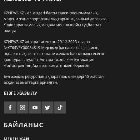
KZNEWS.KZ - еліміздегі басты саяси, экономикалық,
мәдени және спорт жаңалықтарының сенімді дереккөзі.
Үздік сараптамалық мақала мен шынайы сұқбаттың
алаңы.
KZNEWS.KZ ақпарат агенттігі 29.12.2023 жылғы
№KZ64VPY00084819 Мерзімді баспасөз басылымын,
ақпараттық агенттікті және желілік басылымды есепке
қою туралы куәлігі, Ақпарат және коммуникация
министрлігінің Ақпарат комитетімен берілген.
Бұл желілік ресурстың ақпараттық өнімдері 18 жастан
асқан азаматтарға арналған.
БІЗГЕ ЖАЗЫЛУ
БАЙЛАНЫС
МЕКЕН-ЖАЙ