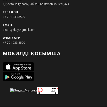
ҚР, Астана қаласы, Әбікен Бектұров көшесі, 4/3
ТЕЛЕФОН
+7 701 933 8520
EMAIL
aktan.yeltay@gmail.com
WHATSAPP
+7 701 933 8520
МОБИЛДІ ҚОСЫМША