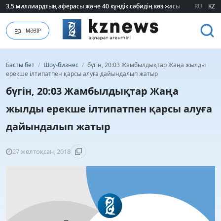
3,5 миллиардтың аферасы және 40 күндік сәбидің көз жасы: Медицинад
3,5 миллиардтың аферасы және 40 күндік сәбидің көз жасы: Медицинад
RU
KZ
МӘЗІР
Басты бет
/
Шоу-бизнес
/
бүгін, 20:03 Жамбылдықтар Жаңа жылды
ерекше ілтипатпен қарсы алуға дайындалып жатыр
бүгін, 20:03 Жамбылдықтар Жаңа
жылды ерекше ілтипатпен қарсы алуға
дайындалып жатыр
27 желтоқсан, 2018