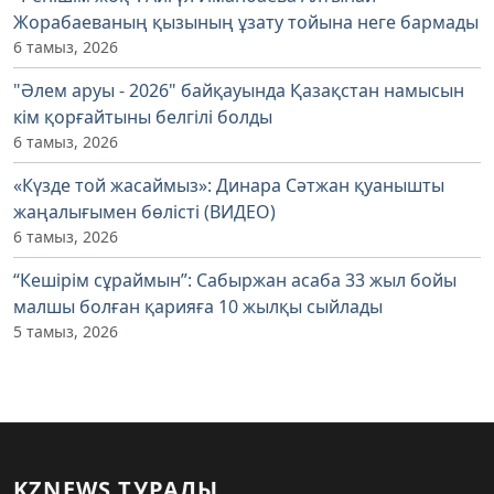
Жорабаеваның қызының ұзату тойына неге бармады
6 тамыз, 2026
"Әлем аруы - 2026" байқауында Қазақстан намысын
кім қорғайтыны белгілі болды
6 тамыз, 2026
«Күзде той жасаймыз»: Динара Сәтжан қуанышты
жаңалығымен бөлісті (ВИДЕО)
6 тамыз, 2026
“Кешірім сұраймын”: Сабыржан асаба 33 жыл бойы
малшы болған қарияға 10 жылқы сыйлады
5 тамыз, 2026
KZNEWS ТУРАЛЫ