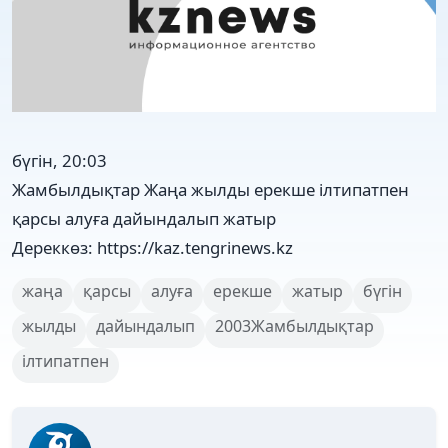
бүгін, 20:03
Жамбылдықтар Жаңа жылды ерекше ілтипатпен
қарсы алуға дайындалып жатыр
Дереккөз: https://kaz.tengrinews.kz
жаңа
қарсы
алуға
ерекше
жатыр
бүгін
жылды
дайындалып
2003Жамбылдықтар
ілтипатпен