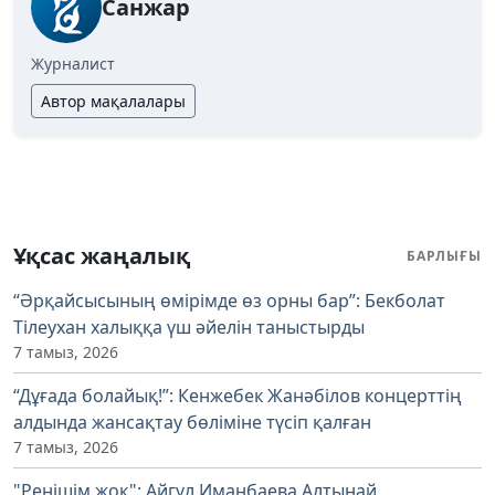
Санжар
Журналист
Автор мақалалары
Ұқсас жаңалық
БАРЛЫҒЫ
“Әрқайсысының өмірімде өз орны бар”: Бекболат
Тілеухан халыққа үш әйелін таныстырды
7 тамыз, 2026
“Дұғада болайық!”: Кенжебек Жанәбілов концерттің
алдында жансақтау бөліміне түсіп қалған
7 тамыз, 2026
"Ренішім жоқ": Айгүл Иманбаева Алтынай