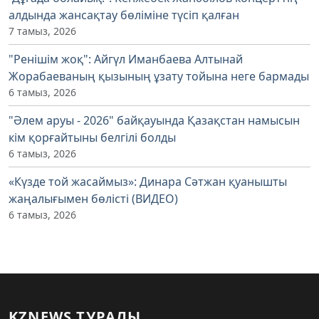
алдында жансақтау бөліміне түсіп қалған
7 тамыз, 2026
"Ренішім жоқ": Айгүл Иманбаева Алтынай
Жорабаеваның қызының ұзату тойына неге бармады
6 тамыз, 2026
"Әлем аруы - 2026" байқауында Қазақстан намысын
кім қорғайтыны белгілі болды
6 тамыз, 2026
«Күзде той жасаймыз»: Динара Сәтжан қуанышты
жаңалығымен бөлісті (ВИДЕО)
6 тамыз, 2026
KZNEWS ТУРАЛЫ