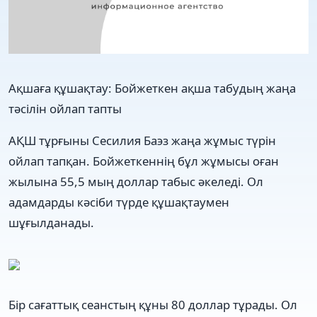
Ақшаға құшақтау: Бойжеткен ақша табудың жаңа
тәсілін ойлап тапты
АҚШ тұрғыны Сесилия Баэз жаңа жұмыс түрін
ойлап тапқан. Бойжеткеннің бұл жұмысы оған
жылына 55,5 мың доллар табыс әкеледі. Ол
адамдарды кәсіби түрде құшақтаумен
шұғылданады.
Бір сағаттық сеанстың құны 80 доллар тұрады. Ол