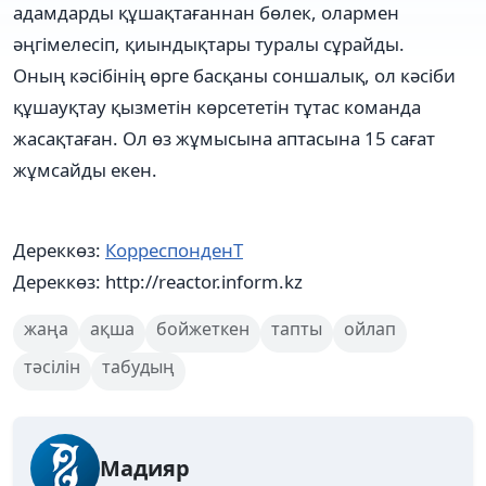
адамдарды құшақтағаннан бөлек, олармен
әңгімелесіп, қиындықтары туралы сұрайды.
Оның кәсібінің өрге басқаны соншалық, ол кәсіби
құшауқтау қызметін көрсететін тұтас команда
жасақтаған. Ол өз жұмысына аптасына 15 сағат
жұмсайды екен.
Дереккөз:
КорреспонденТ
Дереккөз: http://reactor.inform.kz
жаңа
ақша
бойжеткен
тапты
ойлап
тәсілін
табудың
Мадияр