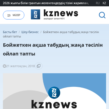
2026 жылғы білім грантын иеленгендердің тізімі жарияланды (ТІЗІМ)
2026 жылғы білім грантын иеленгендердің тізімі жарияланды (ТІЗІМ)
RU
KZ
МӘЗІР
Басты бет
/
Шоу-бизнес
/
Бойжеткен ақша табудың жаңа тәсілін
ойлап тапты
Бойжеткен ақша табудың жаңа тәсілін
ойлап тапты
21 желтоқсан, 2018