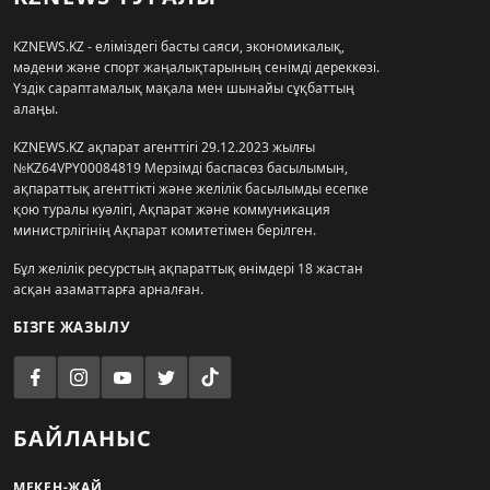
KZNEWS.KZ - еліміздегі басты саяси, экономикалық,
мәдени және спорт жаңалықтарының сенімді дереккөзі.
Үздік сараптамалық мақала мен шынайы сұқбаттың
алаңы.
KZNEWS.KZ ақпарат агенттігі 29.12.2023 жылғы
№KZ64VPY00084819 Мерзімді баспасөз басылымын,
ақпараттық агенттікті және желілік басылымды есепке
қою туралы куәлігі, Ақпарат және коммуникация
министрлігінің Ақпарат комитетімен берілген.
Бұл желілік ресурстың ақпараттық өнімдері 18 жастан
асқан азаматтарға арналған.
БІЗГЕ ЖАЗЫЛУ
БАЙЛАНЫС
МЕКЕН-ЖАЙ