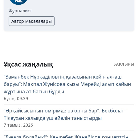
Журналист
Автор мақалалары
Ұқсас жаңалық
БАРЛЫҒЫ
“Заманбек Нұрқаділовтің қазасынан кейін алғаш
баруы”: Мақпал Жүнісова қызы Мерейді алып қайын
жұртына ат басын бұрды
Бүгін, 09:39
“Әрқайсысының өмірімде өз орны бар”: Бекболат
Тілеухан халыққа үш әйелін таныстырды
7 тамыз, 2026
“Дұғада болайық!”: Кенжебек Жанәбілов концерттің