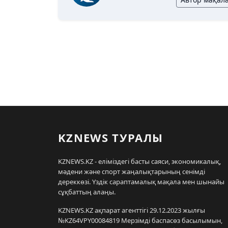
KZNEWS ТУРАЛЫ
KZNEWS.KZ - еліміздегі басты саяси, экономикалық,
мәдени және спорт жаңалықтарының сенімді
дереккөзі. Үздік сараптамалық мақала мен шынайы
сұқбаттың алаңы.
KZNEWS.KZ ақпарат агенттігі 29.12.2023 жылғы
№KZ64VPY00084819 Мерзімді баспасөз басылымын,