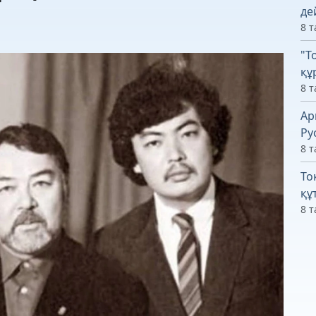
де
8 т
"Т
құ
8 т
Ар
Ру
8 т
То
құ
8 т