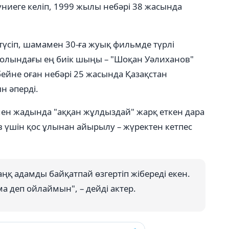
үниеге келіп, 1999 жылы небәрі 38 жасында
түсіп, шамамен 30-ға жуық фильмде түрлі
жолындағы ең биік шыңы – "Шоқан Уәлиханов"
бейне оған небәрі 25 жасында Қазақстан
н әперді.
мен жадында "аққан жұлдыздай" жарқ еткен дара
в үшін қос ұлынан айырылу – жүректен кетпес
аңқ адамды байқатпай өзгертіп жібереді екен.
ма деп ойлаймын", – дейді актер.