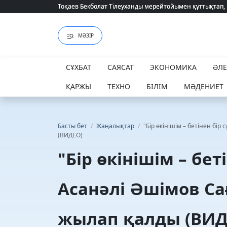
Тоқаев Бекболат Тілеуханды мерейтойымен құттықтап,
Тоқаев Бекболат Тілеуханды мерейтойымен құттықтап,
МӘЗІР
СҰХБАТ
САЯСАТ
ЭКОНОМИКА
ӘЛ
ҚАРЖЫ
ТЕХНО
БІЛІМ
МӘДЕНИЕТ
Басты бет
/
Жаңалықтар
/
"Бір өкінішім – бетінен бі
(ВИДЕО)
"Бір өкінішім – бет
Асанәлі Әшімов Са
жылап қалды (ВИД