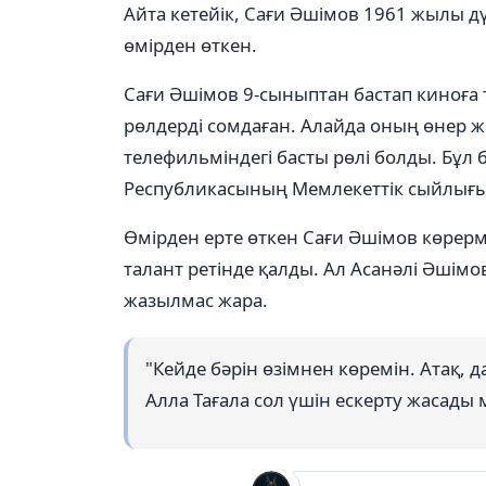
Айта кетейік, Сағи Әшімов 1961 жылы д
өмірден өткен.
Сағи Әшімов 9-сыныптан бастап киноға 
рөлдерді сомдаған. Алайда оның өнер 
телефильміндегі басты рөлі болды. Бұл 
Республикасының Мемлекеттік сыйлығы
Өмірден ерте өткен Сағи Әшімов көрер
талант ретінде қалды. Ал Асанәлі Әшімо
жазылмас жара.
"Кейде бәрін өзімнен көремін. Атақ, д
Алла Тағала сол үшін ескерту жасады 