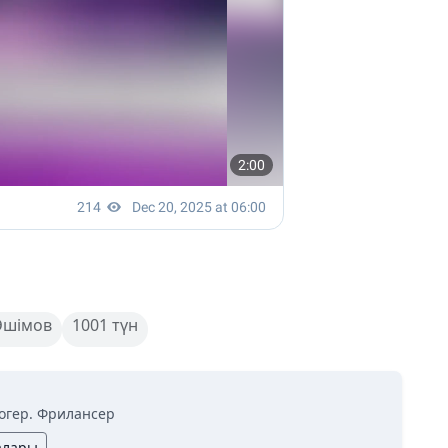
Әшімов
1001 түн
огер. Фрилансер
алары