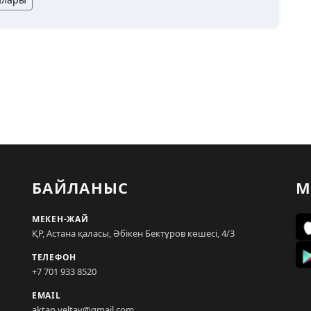
БАЙЛАНЫС
М
МЕКЕН-ЖАЙ
ҚР, Астана қаласы, Әбікен Бектұров көшесі, 4/3
ТЕЛЕФОН
+7 701 933 8520
EMAIL
aktan.yeltay@gmail.com