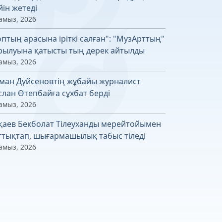
йін жетеді
амыз, 2026
оптың арасына іріткі салған": "МузАрттың"
рылуына қатысты тың дерек айтылды
амыз, 2026
ман Дүйсеновтің жұбайы журналист
слан Өтепбайға сұхбат берді
амыз, 2026
қаев Бекболат Тілеуханды мерейтойымен
ттықтап, шығармашылық табыс тіледі
амыз, 2026