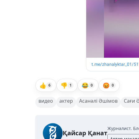
👍
👎
😂
😡
6
1
0
0
видео
актер
Асанәлі Әшімов
Сағи 
Журналист. Бл
Қайсар Қанат
Автор мақал