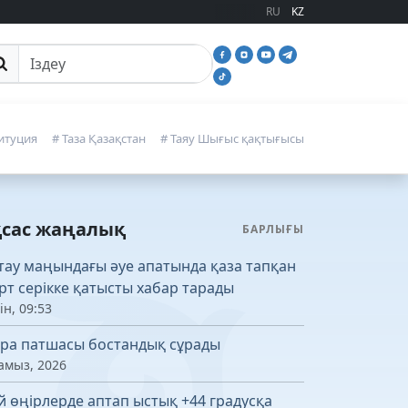
RU
KZ
йттан іздеу
итуция
# Таза Қазақстан
# Таяу Шығыс қақтығысы
қсас жаңалық
БАРЛЫҒЫ
тау маңындағы әуе апатында қаза тапқан
рт серікке қатысты хабар тарады
ін, 09:53
ра патшасы бостандық сұрады
амыз, 2026
й өңірлерде аптап ыстық +44 градусқа