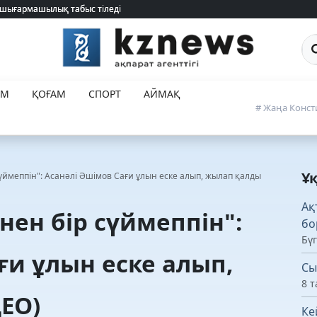
 шығармашылық табыс тіледі
 шығармашылық табыс тіледі
Са
ЕМ
ҚОҒАМ
СПОРТ
АЙМАҚ
# Жаңа Конст
Ұ
р сүймеппін": Асанәлі Әшімов Сағи ұлын еске алып, жылап қалды
Ақ
інен бір сүймеппін":
бо
Бүг
ғи ұлын еске алып,
Сы
8 т
ЕО)
Ке