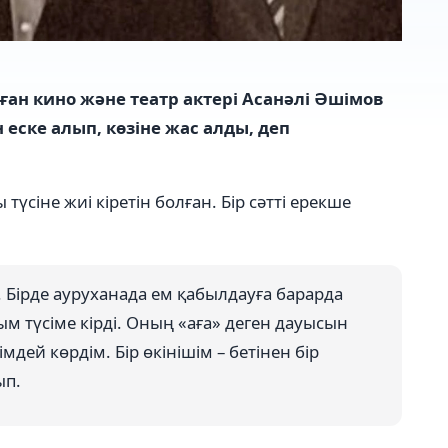
ған кино және театр актері Асанәлі Әшімов
 еске алып, көзіне жас алды, деп
үсіне жиі кіретін болған. Бір сәтті ерекше
. Бірде ауруханада ем қабылдауға барарда
м түсіме кірді. Оның «аға» деген дауысын
мдей көрдім. Бір өкінішім – бетінен бір
ып.