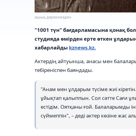
ашық дереккөзден
"1001 түн" бағдарламасына қонақ бол
студияда өмірден ерте өткен ұлдарын
хабарлайды
kznews.kz.
Актердің айтуынша, анасы мен балалары т
тебіреніспен баяндады.
"Анам мен ұлдарым түсіме жиі кіретін
ұйықтап қалыппын. Сол сәтте Сағи ұлы
естідім. Оятқаны ғой. Балаларымды іні
сүймеппін", – деді актер көзіне жас ал