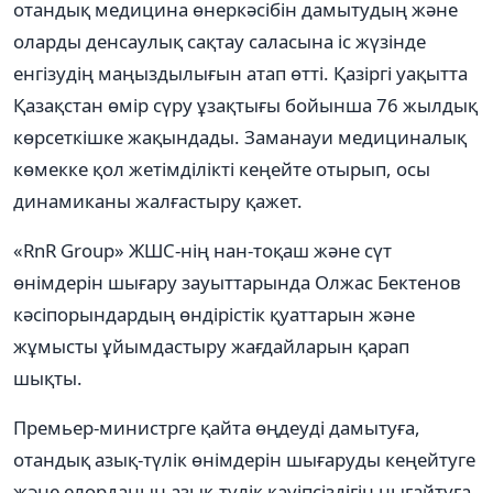
отандық медицина өнеркәсібін дамытудың және
оларды денсаулық сақтау саласына іс жүзінде
енгізудің маңыздылығын атап өтті. Қазіргі уақытта
Қазақстан өмір сүру ұзақтығы бойынша 76 жылдық
көрсеткішке жақындады. Заманауи медициналық
көмекке қол жетімділікті кеңейте отырып, осы
динамиканы жалғастыру қажет.
«RnR Group» ЖШС-нің нан-тоқаш және сүт
өнімдерін шығару зауыттарында Олжас Бектенов
кәсіпорындардың өндірістік қуаттарын және
жұмысты ұйымдастыру жағдайларын қарап
шықты.
Премьер-министрге қайта өңдеуді дамытуға,
отандық азық-түлік өнімдерін шығаруды кеңейтуге
және елорданың азық-түлік қауіпсіздігін нығайтуға