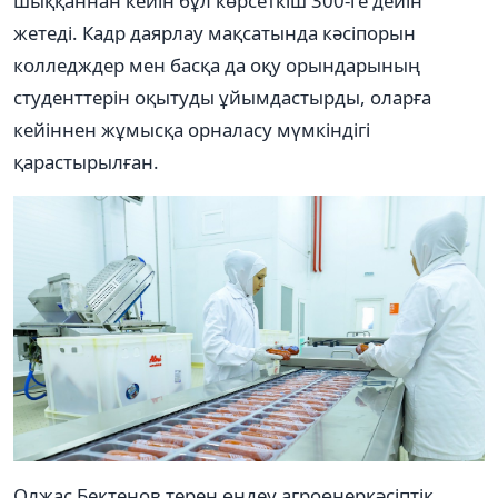
шыққаннан кейін бұл көрсеткіш 300-ге дейін
жетеді. Кадр даярлау мақсатында кәсіпорын
колледждер мен басқа да оқу орындарының
студенттерін оқытуды ұйымдастырды, оларға
кейіннен жұмысқа орналасу мүмкіндігі
қарастырылған.
Олжас Бектенов терең өңдеу агроөнеркәсіптік