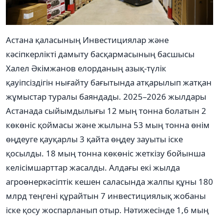
Астана қаласының Инвестициялар және
кәсіпкерлікті дамыту басқармасының басшысы
Халел Әкімжанов елорданың азық-түлік
қауіпсіздігін нығайту бағытында атқарылып жатқан
жұмыстар туралы баяндады. 2025–2026 жылдары
Астанада сыйымдылығы 12 мың тонна болатын 2
көкөніс қоймасы және жылына 53 мың тонна өнім
өңдеуге қауқарлы 3 қайта өңдеу зауыты іске
қосылды. 18 мың тонна көкөніс жеткізу бойынша
келісімшарттар жасалды. Алдағы екі жылда
агроөнеркәсіптік кешен саласында жалпы құны 180
млрд теңгені құрайтын 7 инвестициялық жобаны
іске қосу жоспарланып отыр. Нәтижесінде 1,6 мың