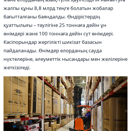
жалпы құны 8,8 млрд теңге болатын жобалар
бағытталғаны баяндалды. Өндірістердің
қуаттылығы – тәулігіне 25 тоннаға дейін ұн
өнімдері және 100 тоннаға дейін сүт өнімдері.
Кәсіпорындар жергілікті шикізат базасын
пайдаланады. Өнімдер елорданың сауда
нүктелеріне, әлеуметтік нысандары мен желілеріне
жеткізіледі.