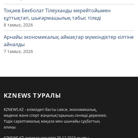
Тоқаев Бекболат Тілеуханды мерейтойымен
құттықтап, шығармашылық табыс тіледі
8 тамыз, 2026
Арнайы экономикалық аймақтар мүмкіндіктер кілтіне
айналды
7 тамыз, 2026
KZNEWS ТУРАЛЫ
KZNEWS.KZ - еліміздегі басты саяси, экономикалық,
мәдени және спорт жаңалықтарының сенімді дереккөзі.
Үздік сараптамалық мақала мен шынайы сұқбаттың
алаңы.
KZNEWS.KZ ақпарат агенттігі 29.12.2023 жылғы