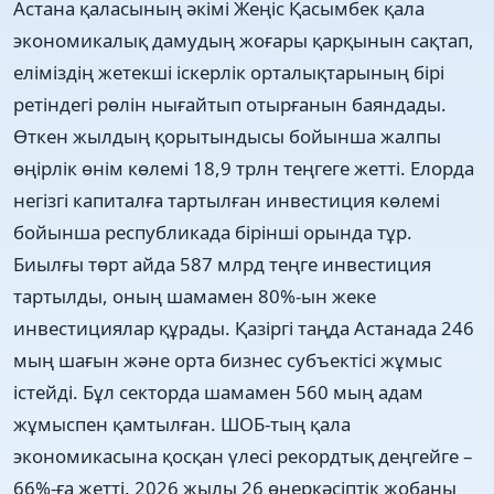
Астана қаласының әкімі Жеңіс Қасымбек қала
экономикалық дамудың жоғары қарқынын сақтап,
еліміздің жетекші іскерлік орталықтарының бірі
ретіндегі рөлін нығайтып отырғанын баяндады.
Өткен жылдың қорытындысы бойынша жалпы
өңірлік өнім көлемі 18,9 трлн теңгеге жетті. Елорда
негізгі капиталға тартылған инвестиция көлемі
бойынша республикада бірінші орында тұр.
Биылғы төрт айда 587 млрд теңге инвестиция
тартылды, оның шамамен 80%-ын жеке
инвестициялар құрады. Қазіргі таңда Астанада 246
мың шағын және орта бизнес субъектісі жұмыс
істейді. Бұл секторда шамамен 560 мың адам
жұмыспен қамтылған. ШОБ-тың қала
экономикасына қосқан үлесі рекордтық деңгейге –
66%-ға жетті. 2026 жылы 26 өнеркәсіптік жобаны