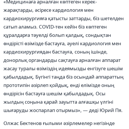
«Медицинаға арналған көптеген керек-
жарақтарды, әсіресе кардиология мен
кардиохирургияға қатысты заттарды, біз шетелден
сатып аламыз. COVID-тен кейін біз көптеген
құралдарға тәуелді болып қалдық, сондықтан
өндірісті өзімізде бастауға, әуелі кардиология мен
кардиохирургиядан бастауға, соның ішінде,
донорлық органдарды сақтауға арналған аппарат
жасау туралы өзіміздің идеямызды енгізуге шешім
қабылдадық. Бүгінгі таңда біз осындай аппараттың
прототипін әзірлеп қойдық, енді елімізде оның
өндірісін бастауға шешім қабылдадық. Осы
жылдың соңына қарай зауытта алғашқы үлгіні
шығаруды жоспарлап отырмыз», — деді Юрий Пя.
Олжас Бектенов ғылыми әзірлемелер негізінде