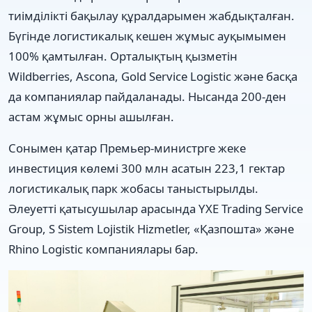
тиімділікті бақылау құралдарымен жабдықталған.
Бүгінде логистикалық кешен жұмыс ауқымымен
100% қамтылған. Орталықтың қызметін
Wildberries, Ascona, Gold Service Logistic және басқа
да компаниялар пайдаланады. Нысанда 200-ден
астам жұмыс орны ашылған.
Сонымен қатар Премьер-министрге жеке
инвестиция көлемі 300 млн асатын 223,1 гектар
логистикалық парк жобасы таныстырылды.
Әлеуетті қатысушылар арасында YXE Trading Service
Group, S Sistem Lojistik Hizmetler, «Қазпошта» және
Rhino Logistic компаниялары бар.