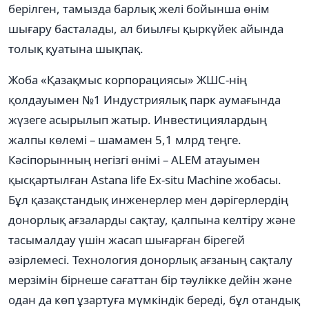
берілген, тамызда барлық желі бойынша өнім
шығару басталады, ал биылғы қыркүйек айында
толық қуатына шықпақ.
Жоба «Қазақмыс корпорациясы» ЖШС-нің
қолдауымен №1 Индустриялық парк аумағында
жүзеге асырылып жатыр. Инвестициялардың
жалпы көлемі – шамамен 5,1 млрд теңге.
Кәсіпорынның негізгі өнімі – ALEM атауымен
қысқартылған Astana life Ex-situ Machine жобасы.
Бұл қазақстандық инженерлер мен дәрігерлердің
донорлық ағзаларды сақтау, қалпына келтіру және
тасымалдау үшін жасап шығарған бірегей
әзірлемесі. Технология донорлық ағзаның сақталу
мерзімін бірнеше сағаттан бір тәулікке дейін және
одан да көп ұзартуға мүмкіндік береді, бұл отандық