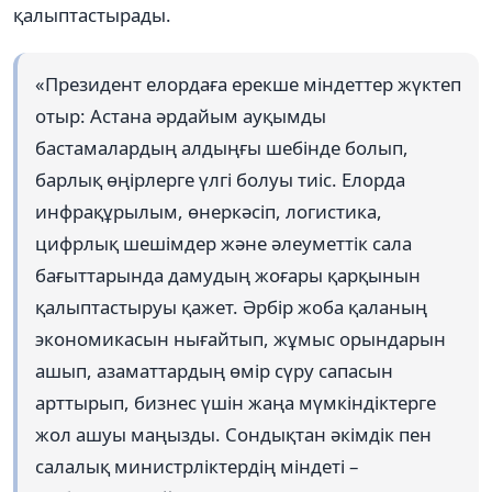
қалыптастырады.
«Президент елордаға ерекше міндеттер жүктеп
отыр: Астана әрдайым ауқымды
бастамалардың алдыңғы шебінде болып,
барлық өңірлерге үлгі болуы тиіс. Елорда
инфрақұрылым, өнеркәсіп, логистика,
цифрлық шешімдер және әлеуметтік сала
бағыттарында дамудың жоғары қарқынын
қалыптастыруы қажет. Әрбір жоба қаланың
экономикасын нығайтып, жұмыс орындарын
ашып, азаматтардың өмір сүру сапасын
арттырып, бизнес үшін жаңа мүмкіндіктерге
жол ашуы маңызды. Сондықтан әкімдік пен
салалық министрліктердің міндеті –