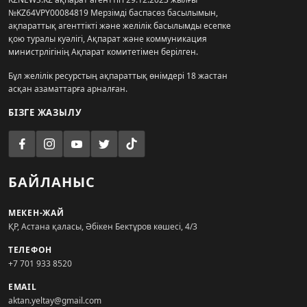
№KZ64VPY00084819 Мерзімді баспасөз басылымын,
ақпараттық агенттікті және желілік басылымды есепке
қою туралы куәлігі, Ақпарат және коммуникация
министрлігінің Ақпарат комитетімен берілген.
Бұл желілік ресурстың ақпараттық өнімдері 18 жастан
асқан азаматтарға арналған.
БІЗГЕ ЖАЗЫЛУ
БАЙЛАНЫС
МЕКЕН-ЖАЙ
ҚР, Астана қаласы, Әбікен Бектұров көшесі, 4/3
ТЕЛЕФОН
+7 701 933 8520
EMAIL
aktan.yeltay@gmail.com