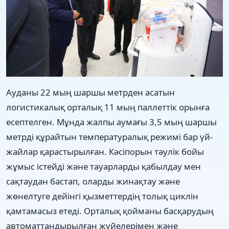
Ауданы 22 мың шаршы метрден асатын
логистикалық орталық 11 мың паллеттік орынға
есептелген. Мұнда жалпы аумағы 3,5 мың шаршы
метрді құрайтын температуралық режимі бар үй-
жайлар қарастырылған. Кәсіпорын тәулік бойы
жұмыс істейді және тауарларды қабылдау мен
сақтаудан бастап, оларды жинақтау және
жөнелтуге дейінгі қызметтердің толық циклін
қамтамасыз етеді. Орталық қойманы басқарудың
автоматтандырылған жүйелерімен және