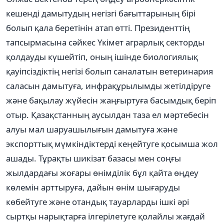
кешенді дамытудың негізгі бағыттарының бірі
болып қала беретінін атап өтті. Президенттің
тапсырмасына сәйкес Үкімет аграрлық секторды
қолдауды күшейтіп, оның ішінде биологиялық
қауіпсіздіктің негізі болып саналатын ветеринария
саласын дамытуға, инфрақұрылымды жетілдіруге
және бақылау жүйесін жаңғыртуға басымдық беріп
отыр. Қазақстанның аусылдан таза ел мәртебесін
алуы мал шаруашылығын дамытуға және
экспорттық мүмкіндіктерді кеңейтуге қосымша жол
ашады. Тұрақты шикізат базасы мен соңғы
жылдардағы жоғары өнімділік бұл қайта өңдеу
көлемін арттыруға, дайын өнім шығаруды
көбейтуге және отандық тауарларды ішкі әрі
сыртқы нарықтарға ілгерілетуге қолайлы жағдай