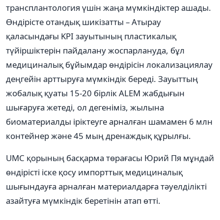
трансплантология үшін жаңа мүмкіндіктер ашады.
Өндірісте отандық шикізатты – Атырау
қаласындағы KPI зауытының пластикалық
түйіршіктерін пайдалану жоспарлануда, бұл
медициналық бұйымдар өндірісін локализациялау
деңгейін арттыруға мүмкіндік береді. Зауыттың
жобалық қуаты 15-20 бірлік ALEM жабдығын
шығаруға жетеді, ол дегеніміз, жылына
биоматериалды іріктеуге арналған шамамен 6 млн
контейнер және 45 мың дренаждық құрылғы.
UMC қорының басқарма төрағасы Юрий Пя мұндай
өндірісті іске қосу импорттық медициналық
шығындауға арналған материалдарға тәуелділікті
азайтуға мүмкіндік беретінін атап өтті.