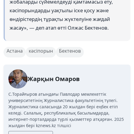
жобаларды сүйемелдеуді қамтамасыз ету,
кәсіпорындарды уақтылы іске қосу және
өндірістердің тұрақты жүктелуіне жағдай
жасау», — деп атап өтті Олжас Бектенов.
Астана
кәсіпорын
Бектенов
Жарқын Омаров
C.Торайғыров атындағы Павлодар мемлекеттік
университетінің Журналистика факультетінің түлегі.
Журналистика саласында 20 жылдан бері еңбек етіп
келеді. Салалық, республикалық басылымдарда,
интернет-порталдарда түрлі қызметтер атқарған. 2025
жылдан бері kznews.kz тілшісі