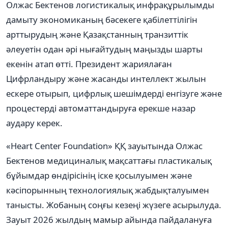
Олжас Бектенов логистикалық инфрақұрылымды
дамыту экономиканың бәсекеге қабілеттілігін
арттырудың және Қазақстанның транзиттік
әлеуетін одан әрі нығайтудың маңызды шарты
екенін атап өтті. Президент жариялаған
Цифрландыру және жасанды интеллект жылын
ескере отырып, цифрлық шешімдерді енгізуге және
процестерді автоматтандыруға ерекше назар
аудару керек.
«Heart Center Foundation» ҚҚ зауытында Олжас
Бектенов медициналық мақсаттағы пластикалық
бұйымдар өндірісінің іске қосылуымен және
кәсіпорынның технологиялық жабдықталуымен
танысты. Жобаның соңғы кезеңі жүзеге асырылуда.
Зауыт 2026 жылдың мамыр айында пайдалануға