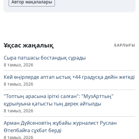
Автор мақалалары
Ұқсас жаңалық
БАРЛЫҒЫ
Сыра патшасы бостандық сұрады
8 тамыз, 2026
Кей өңірлерде аптап ыстық +44 градусқа дейін жетеді
8 тамыз, 2026
"Топтың арасына іріткі салған": "МузАрттың"
құрылуына қатысты тың дерек айтылды
8 тамыз, 2026
Арман Дүйсеновтің жұбайы журналист Руслан
Өтепбайға сұхбат берді
8 тамыз, 2026