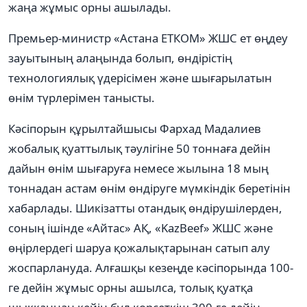
жаңа жұмыс орны ашылады.
Премьер-министр «Астана ЕТКОМ» ЖШС ет өңдеу
зауытының алаңында болып, өндірістің
технологиялық үдерісімен және шығарылатын
өнім түрлерімен танысты.
Кәсіпорын құрылтайшысы Фархад Мадалиев
жобалық қуаттылық тәулігіне 50 тоннаға дейін
дайын өнім шығаруға немесе жылына 18 мың
тоннадан астам өнім өндіруге мүмкіндік беретінін
хабарлады. Шикізатты отандық өндірушілерден,
соның ішінде «Айтас» АҚ, «KazBeef» ЖШС және
өңірлердегі шаруа қожалықтарынан сатып алу
жоспарлануда. Алғашқы кезеңде кәсіпорында 100-
ге дейін жұмыс орны ашылса, толық қуатқа