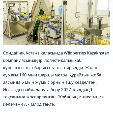
Сондай-ақ Астана қаласында Wildberries Kazakhstan
компаниясының ірі логистикалық хаб
құрылысының барысы таныстырылды. Жалпы
аумағы 160 мың шаршы метрді құрайтын жоба
аясында 6 мың жұмыс орнын ашу көзделген.
Нысанды пайдалануға беру 2027 жылдың І
тоқсанына жоспарланған. Жобаның инвестиция
көлемі – 47,7 млрд теңге.