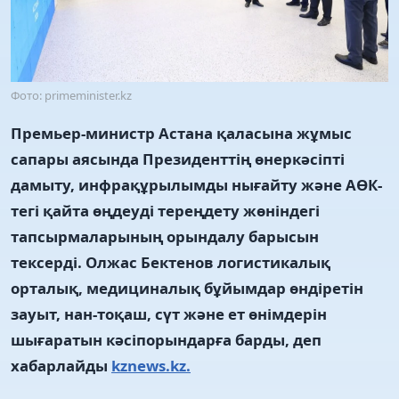
Фото: primeminister.kz
Премьер-министр Астана қаласына жұмыс
сапары аясында Президенттің өнеркәсіпті
дамыту, инфрақұрылымды нығайту және АӨК-
тегі қайта өңдеуді тереңдету жөніндегі
тапсырмаларының орындалу барысын
тексерді. Олжас Бектенов логистикалық
орталық, медициналық бұйымдар өндіретін
зауыт, нан-тоқаш, сүт және ет өнімдерін
шығаратын кәсіпорындарға барды, деп
хабарлайды
kznews.kz.