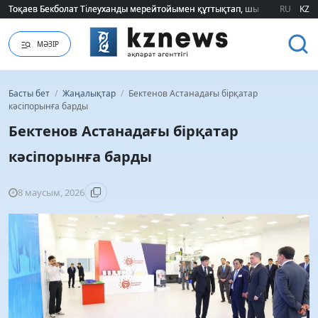
Тоқаев Бекболат Тілеуханды мерейтойымен құттықтап, шығармашылық т
Тоқаев Бекболат Тілеуханды мерейтойымен құттықтап, шығармашылық т
RU
KZ
МӘЗІР
Басты бет
/
Жаңалықтар
/
Бектенов Астанадағы бірқатар
кәсіпорынға барды
Бектенов Астанадағы бірқатар
кәсіпорынға барды
8 маусым, 2026