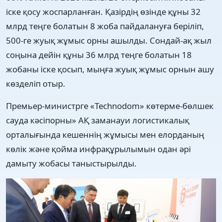
іске қосу жоспарланған. Қазірдің өзінде құны 32
млрд теңге болатын 8 жоба пайдалануға беріліп,
500-ге жуық жұмыс орны ашылды. Сондай-ақ жыл
соңына дейін құны 36 млрд теңге болатын 18
жобаны іске қосып, мыңға жуық жұмыс орнын ашу
көзделіп отыр.
Премьер-министрге «Technodom» көтерме-бөлшек
сауда кәсіпорны» АҚ заманауи логистикалық
орталығында кешеннің жұмысы мен елорданың
көлік және қойма инфрақұрылымын одан әрі
дамыту жобасы таныстырылды.