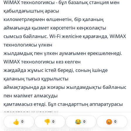
WiMAX технологиясы - бұл базалық станция мен
қабылдағыштың арасы
километрлермен өлшенетін, бір қаланың
аймағында қызмет көрсететін кеңжолақты
сымсыз байланыс. Wi-Fi желісіне қарағанда, WiMAX
технологиясы үлкен
жылдамдық пен үлкен аумағымен ерекшеленеді.
WiMAX технологиясы кез келген
жағдайда жұмыс істей береді, соның ішінде
қаланың тығыз құрылысты
аймақтарында да жоғары жылдамдықты байланыс
пен мәлімет алмасуды
қамтамасыз етеді. Бұл стандарттың аппаратурасы
операторлық класстың
жұмыстарын шешуге арналған. Wi-Fi
👍
👎
😂
😡
0
0
0
0
технологиясының тағы бір кемшілігі -