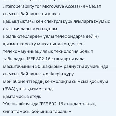
Interoperability for Microwave Access) - әмбебап
сымсыз байланысты үлкен
қашықтықтағы кең спектрлі құрылғыларға (жұмыс
станциялары мен ықшам
компьютерлерден ұялы телефондарға дейін)
қызмет көрсету мақсатында өңделген
телекоммуникациялық технология болып
табылады. IEEE 802.16 стандарты қала
масштабының 50 шақырым радиусты аумағында
сымсыз байланыс желілерін құру
мен абоненттердің кеңжолақты сымсыз қосылуы
(BWA) үшін қызметтерді
қамтамасыз етеді.
Жалпы айтқанда IEEE 802.16 стандартының
сипаттамасы бойынша таралым