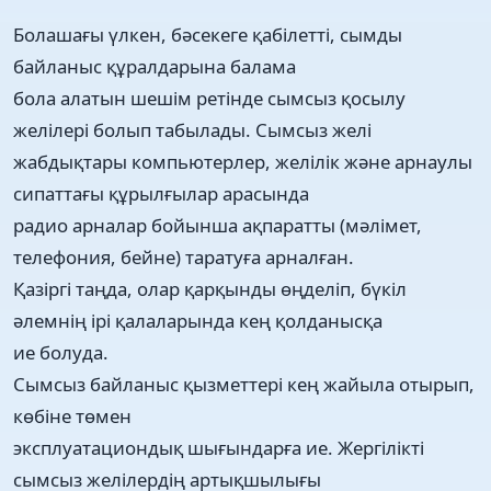
Болашағы үлкен, бәсекеге қабілетті, сымды
байланыс құралдарына балама
бола алатын шешім ретінде сымсыз қосылу
желілері болып табылады. Сымсыз желі
жабдықтары компьютерлер, желілік және арнаулы
сипаттағы құрылғылар арасында
радио арналар бойынша ақпаратты (мәлімет,
телефония, бейне) таратуға арналған.
Қазіргі таңда, олар қарқынды өңделіп, бүкіл
әлемнің ірі қалаларында кең қолданысқа
ие болуда.
Сымсыз байланыс қызметтері кең жайыла отырып,
көбіне төмен
эксплуатациондық шығындарға ие. Жергілікті
сымсыз желілердің артықшылығы