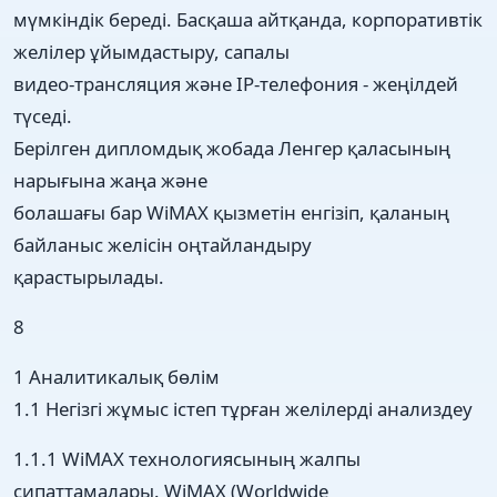
мүмкіндік береді. Басқаша айтқанда, корпоративтік
желілер ұйымдастыру, сапалы
видео-трансляция және IP-телефония - жеңілдей
түседі.
Берілген дипломдық жобада Ленгер қаласының
нарығына жаңа және
болашағы бар WiMAX қызметін енгізіп, қаланың
байланыс желісін оңтайландыру
қарастырылады.
8
1 Аналитикалық бөлім
1.1 Негізгі жұмыс істеп тұрған желілерді анализдеу
1.1.1 WiMAX технологиясының жалпы
сипаттамалары. WiMAX (Worldwide