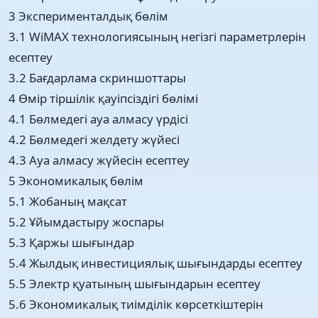
3 Эксперименталдық бөлім
3.1 WiMAX технологиясының негізгі параметрлерін
есептеу
3.2 Бағдарлама скриншоттары
4 Өмiр тiршiлiк қaуiпciздiгi бөлiмi
4.1 Бөлмедегі ауа алмасу үрдісі
4.2 Бөлмедегі желдету жүйесі
4.3 Ауа алмасу жүйесін есептеу
5 Экономикалық бөлім
5.1 Жобаның мақсат
5.2 Ұйымдастыру жоспары
5.3 Қаржы шығындар
5.4 Жылдық инвестициялық шығындарды есептеу
5.5 Электр қуатының шығындарын есептеу
5.6 Экономикалық тиімділік көрсеткіштерін