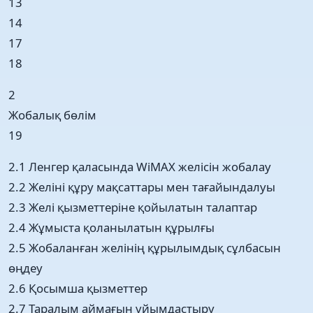
13
14
17
18
2
Жобалық бөлім
19
2.1 Ленгер қаласында WiMAX желісін жобалау
2.2 Желіні құру мақсаттары мен тағайындалуы
2.3 Желі қызметтеріне қойылатын талаптар
2.4 Жұмыста қоланылатын құрылғы
2.5 Жобаланған желінің құрылымдық сұлбасын
өңдеу
2.6 Қосымша қызметтер
2.7 Таралым аймағын ұйымдастыру