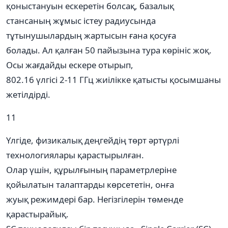
қоныстануын ескеретін болсақ, базалық
стансаның жұмыс істеу радиусында
тұтынушылардың жартысын ғана қосуға
болады. Ал қалған 50 пайызына тура көрініс жоқ.
Осы жағдайды ескере отырып,
802.16 үлгісі 2-11 ГГц жиілікке қатысты қосымшаны
жетілдірді.
11
Үлгіде, физикалық деңгейдің төрт әртүрлі
технологиялары қарастырылған.
Олар үшін, құрылғының параметрлеріне
қойылатын талаптарды көрсететін, онға
жуық режимдері бар. Негізгілерін төменде
қарастырайық.