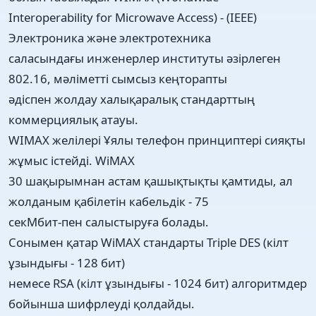
Interoperability for Microwave Access) - (IEEE)
Электроника және электротехника
саласындағы инженерлер институты әзірлеген
802.16, мәліметті сымсыз кеңторапты
әдіспен жолдау халықаралық стандарттың
коммерциялық атауы.
WIMAX желілері Ұялы телефон принциптері сияқты
жұмыс істейді. WiMAX
30 шақырымнан астам қашықтықты қамтиды, ал
жолданым қабілетін кабельдік - 75
секМбит-пен салыстыруға болады.
Сонымен қатар WiMAX стандарты Triple DES (кілт
ұзындығы - 128 бит)
немесе RSA (кілт ұзындығы - 1024 бит) алгоритмдер
бойынша шифрлеуді қолдайды.