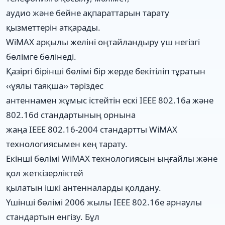
аудио және бейне ақпараттарын тарату
қызметтерін атқарады.
WiMAX арқылы желіні оңтайландыру үш негізгі
бөлімге бөлінеді.
Қазіргі бірінші бөлімі бір жерде бекітіліп тұратын
‹‹ұялы таяқша›› тәріздес
антеннамен жұмыс істейтін ескі IEEE 802.16a және
802.16d стандартының орнына
жаңа IEEE 802.16-2004 стандартты WiMAX
технологиясымен кең тарату.
Екінші бөлімі WiMAX технологиясын ыңғайлы және
қол жеткізерліктей
қылатын ішкі антенналарды қолдану.
Үшінші бөлімі 2006 жылы IEEE 802.16e арнаулы
стандартын енгізу. Бұл