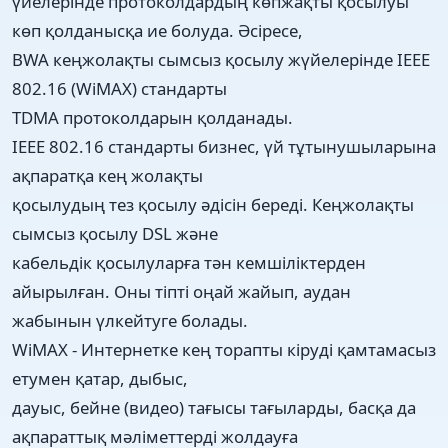
үйелерінде протоколдардың көпжақты қосылуы
көп қолданысқа ие болуда. Әсіресе,
BWA кеңжолақты сымсыз қосылу жүйелерінде IEEE
802.16 (WiMAX) стандарты
TDMA протоколдарын қолданады.
IEEE 802.16 стандарты бизнес, үй тұтынушыларына
ақпаратқа кең жолақты
қосылудың тез қосылу әдісін береді. Кеңжолақты
сымсыз қосылу DSL және
кабельдік қосылуларға тән кемшіліктерден
айырылған. Оны тіпті оңай жайып, аудан
жабынын үлкейтуге болады.
WiMAX - Интернетке кең торапты кіруді қамтамасыз
етумен қатар, дыбыс,
дауыс, бейне (видео) тағысы тағыларды, басқа да
ақпараттық мәліметтерді жолдауға