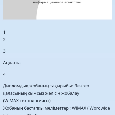
1
2
3
Аңдатпа
4
Дипломдық жобаның тақырыбы: Ленгер
қаласының сымсыз желісін жобалау
(WiMAX технологиясы)
Жобаның бастапқы мәліметтері: WiMAX ( Wordwide