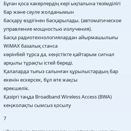
Бұған қоса хакерлердің кері ықпалына төзімділігі
бар және сәуле жолданымын
басқару өздігінен басқарылады. (автоматическое
управление мощностью излучения).
Басқа радиотехнологиялардан айырмашылығы
WiMAX базалық станса
көрінбей тұрса да, кеңістікте қайтарым сигнал
арқылы тұрақты істей береді.
Қалаларда тығыз салынған құрылыстардың бар
екенін ескерсек, бұл өте жақсы
ерекшелік.
Қазіргі таңда Broadband Wireless Access (BWA)
кеңжолақты сымсыз қосылу
7