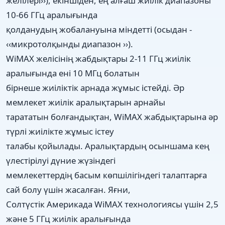
желілері››), екіншіден, ең алғаш жиілік диапазоны
10-66 ГГц аралығында
қолданудың жобалануына міндетті (осыдан -
‹‹микротолқынды диапазон ››).
WiMAX желісінің жабдықтары 2-11 ГГц жиілік
аралығында ені 10 МГц болатын
бірнеше жиіліктік арнада жұмыс істейді. Әр
мемлекет жиілік аралықтарын арнайы
тарататын болғандықтан, WiMAX жабдықтарына әр
түрлі жиілікте жұмыс істеу
талабы қойылады. Аралықтардың осыншама кең
үлестірілуі дүние жүзіндегі
мемлекеттердің басым көпшілігіндегі талаптарға
сай болу үшін жасалған. Яғни,
Солтүстік Америкада WiMAX технологиясы үшін 2,5
және 5 ГГц жиілік аралығында