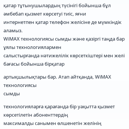
қатар тұтынушылардың түсінігі бойынша бұл
әмбебап қызмет көрсетуі тиіс, яғни
интернетпен қатар телефон желісіне де мүмкіндік
аламыз.
WiMAX технологиясы сымды және қазіргі таңда бар
ұялы технологиялармен
салыстырғанда нәтижелілік көрсеткіштері мен желі
бағасы бойынша бірқатар
артықшылықтары бар. Атап айтқанда, WiMAX
технологиясы
сымды
технологияларға қарағанда бір уақытта қызмет
көрсетілетін абоненттердің
максималды санымен өлшенетін желінің