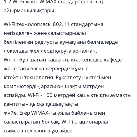
1.2 Wi-Fi және WiMAX стандарттарының
айырмашылықтары
Wi-Fi технологиясы 802.11 стандартына
негізделген және салыстырмалы
белгіленген радиусты аумақтағы бөлмелерде
локальды желілерді құруға арналған.
Wi-Fi - бұл шағын қашықтықта, кеңседе, кафеде
және тағы басқа жерлерде жұмыс
істейтін технология. Рұқсат ету нүктесі мен
компьютердің арасы он шақты метрден
аспайды. Wi-Fi - 100 метрдей қашықтықты аумақты
қамтитын қысқа қашықтықты
жүйе. Егер WiMAX-ты ұялы байланыспен
салыстыратын болсақ, Wi-Fi стационарлы
сымсыз телефонға ұқсайды.