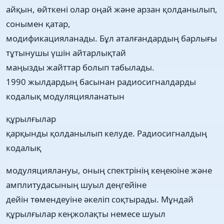
айқын, өйткені олар оңай және арзан қолданылып,
сонымен қатар,
модификацияланады. Бұл аталғандардың барлығы
тұтынушы үшін айтарлықтай
маңызды жайттар болып табылады.
1990 жылдардың басынан радиосигналдарды
кодалық модуляцияланатын
құрылғылар
қарқынды қолданылып келуде. Радиосигналдың
кодалық
модуляциялануы, оның спектрінің кеңеюіне және
амплитудасының шуыл деңгейіне
дейін төмендеуіне әкеліп соқтырады. Мұндай
құрылғылар кеңжолақты немесе шуыл