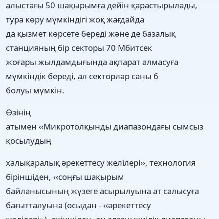
алыстағы 50 шақырымға дейін қарастырылады,
тура көру мүмкіндігі жоқ жағдайда
да қызмет көрсете береді және де базалық
станцияның бір секторы 70 Мбитсек
жоғары жылдамдығында ақпарат алмасуға
мүмкіндік береді, ал секторлар саны 6
болуы мүмкін.
Өзінің
атымен ‹‹Микротолқынды диапазондағы сымсыз
қосылудың
халықаралық әрекеттесу желілері››, технология
біріншіден, ‹‹соңғы шақырым
байланысының жүзеге асырылуына ат салысуға
бағытталуына (осыдан - ‹‹әрекеттесу