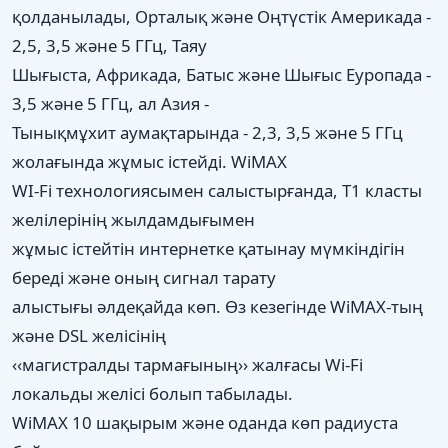
қолданылады, Орталық және Оңтүстік Америкада -
2,5, 3,5 және 5 ГГц, Таяу
Шығыста, Африкада, Батыс және Шығыс Еуропада -
3,5 және 5 ГГц, ал Азия -
Тынықмұхит аумақтарында - 2,3, 3,5 және 5 ГГц
жолағында жұмыс істейді. WiMAX
WI-Fi технологиясымен салыстырғанда, Т1 класты
желілерінің жылдамдығымен
жұмыс істейтін интернетке қатынау мүмкіндігін
береді және оның сигнал тарату
алыстығы әлдеқайда көп. Өз кезегінде WiMAX-тың
және DSL желісінің
‹‹магистралды тармағының›› жалғасы Wi-Fi
локальды желісі болып табылады.
WiMAX 10 шақырым және оданда көп радиуста