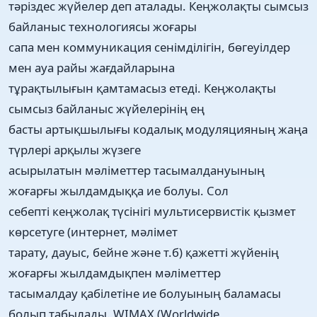
тәріздес жүйелер деп аталады. Кеңжолақты сымсыз
байланыс технологиясы жоғары
сапа мен коммуникация сенімділігін, бөгеуілдер
мен ауа райы жағдайларына
тұрақтылығын қамтамасыз етеді. Кеңжолақты
сымсыз байланыс жүйелерінің ең
басты артықшылығы кодалық модуляцияның жаңа
түрлері арқылы жүзеге
асырылатын мәліметтер тасымалдануының
жоғарғы жылдамдыққа ие болуы. Сол
себепті кеңжолақ түсінігі мультисервистік қызмет
көрсетуге (интернет, мәлімет
тарату, дауыс, бейне және т.б) қажетті жүйенің
жоғарғы жылдамдықпен мәліметтер
тасымалдау қабілетіне ие болуының баламасы
болып табылады. WIMAX (Worldwide