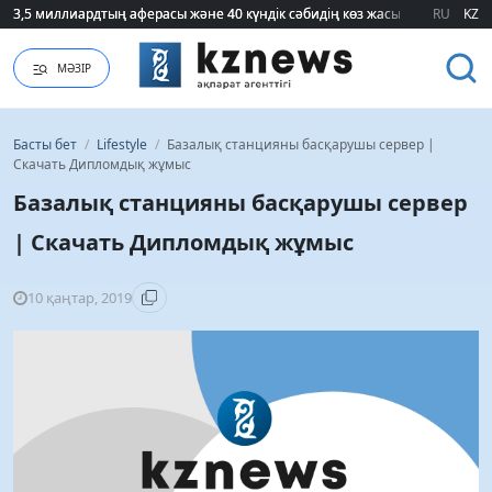
3,5 миллиардтың аферасы және 40 күндік сәбидің көз жасы: Медицинад
3,5 миллиардтың аферасы және 40 күндік сәбидің көз жасы: Медицинад
RU
KZ
МӘЗІР
Басты бет
/
Lifestyle
/
Базалық станцияны басқарушы сервер |
Скачать Дипломдық жұмыс
Базалық станцияны басқарушы сервер
| Скачать Дипломдық жұмыс
10 қаңтар, 2019