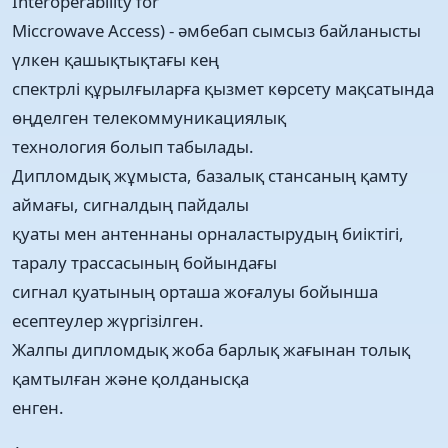
Interoperability for
Miccrowave Access) - әмбебап сымсыз байланысты
үлкен қашықтықтағы кең
спектрлі құрылғыларға қызмет көрсету мақсатында
өңделген телекоммуникациялық
технология болып табылады.
Дипломдық жұмыста, базалық стансаның қамту
аймағы, сигналдың пайдалы
қуаты мен антеннаны орналастырудың биіктігі,
таралу трассасының бойындағы
сигнал қуатының орташа жоғалуы бойынша
есептеулер жүргізілген.
Жалпы дипломдық жоба барлық жағынан толық
қамтылған және қолданысқа
енген.