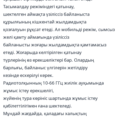
Тасымалдау режіміндегі қатынау,
шектелген аймақта үзіліссіз байланыста
құрылғының кішкентай жылдамдықта
қозғалуын рұқсат етеді. Ал мобильді режім, сымсыз
желі қамту аймағында үзіліссіз
байланысты жоғары жылдамдықта қамтамасыз
етеді. Жоғарыда келтірілген қатынау
түрлерінің өз ерекшеліктері бар. Олардың
барлығы, байланыс үлгілерін жетілдіру
кезінде ескерілуі керек.
Радиотолқынның 10-66 ГГц жиілік ауқымында
жұмыс істеу ерекшелігі,
жүйенің тура көрініс шартында жұмыс істеу
қабілеттілігімен ғана шектеледі.
Мұндай жағдайда, қаладағы халықтың