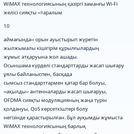
WiMAX технологиясының қазіргі заманғы Wi-Fi
желісі сияқты ‹‹таралым
10
аймағында›› орын ауыстырып жүретін
жылжымалы кішігірім құрылғылардың
жұмыс атқаруына жол ашады.
Осыншама күрделі стандарттарды жасап шығару
ұялы байланыспен, басқада
сымсыз стандарттармен қатар бар болуы,
‹‹ақылды›› антенналарды жасап шығаруы,
OFDMA сияқты модуляцияның жаңа түрін
қолдануы, QoS көрсеткіштері болу
негізінде қарастырылған. Бұл ауқымды жұмыста
WiMAX технологиясының барлық