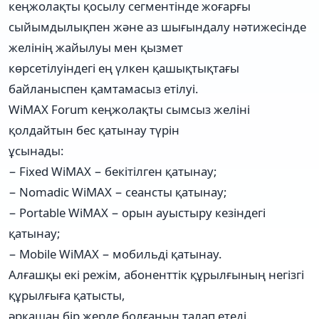
кеңжолақты қосылу сегментінде жоғарғы
сыйымдылықпен және аз шығындалу нәтижесінде
желінің жайылуы мен қызмет
көрсетілуіндегі ең үлкен қашықтықтағы
байланыспен қамтамасыз етілуі.
WiMAX Forum кеңжолақты сымсыз желіні
қолдайтын бес қатынау түрін
ұсынады:
− Fixed WiMAX − бекітілген қатынау;
− Nomadic WiMAX − сеансты қатынау;
− Portable WiMAX − орын ауыстыру кезіндегі
қатынау;
− Mobile WiMAX − мобильді қатынау.
Алғашқы екі режім, абоненттік құрылғының негізгі
құрылғыға қатысты,
әрқашан бір жерде болғанын талап етеді.