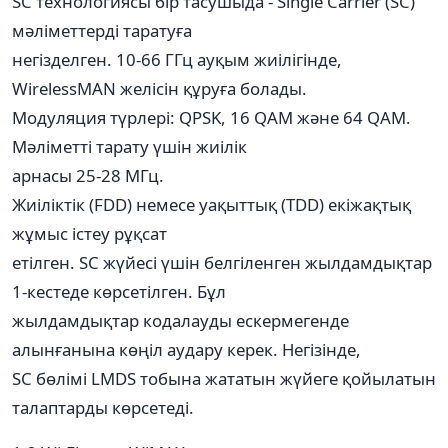
SC технологиясы бір тасушыда - Single Carrier (SC)
мәліметтерді таратуға
негізделген. 10-66 ГГц ауқым жиілігінде,
WirelessMAN желісін құруға болады.
Модуляция түрлері: QPSK, 16 QAM және 64 QAM.
Мәліметті тарату үшін жиілік
арнасы 25-28 МГц.
Жиіліктік (FDD) немесе уақыттық (TDD) екіжақтық
жұмыс істеу рұқсат
етілген. SC жүйесі үшін белгіленген жылдамдықтар
1-кестеде көрсетілген. Бұл
жылдамдықтар кодалауды ескермегенде
алынғанына көңіл аудару керек. Негізінде,
SC бөлімі LMDS тобына жататын жүйеге қойылатын
талаптарды көрсетеді.