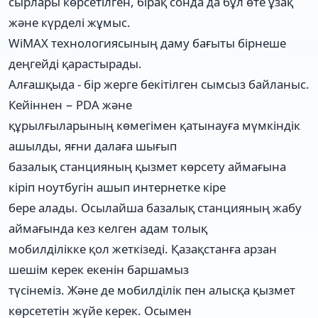
сырлары көрсетілген, бірақ сонда да бұл өте ұзақ
және күрделі жұмыс.
WiMAX технологиясының даму бағыты бірнеше
деңгейді қарастырады.
Алғашқыда - бір жерге бекітілген сымсыз байланыс.
Кейіннен − PDA және
құрылғыларының көмегімен қатынауға мүмкіндік
ашылды, яғни далаға шығып
базалық станцияның қызмет көрсету аймағына
кіріп ноутбугін ашып интернетке кіре
бере алады. Осылайша базалық станцияның жабу
аймағында кез келген адам толық
мобилділікке қол жеткізеді. Қазақстанға арзан
шешім керек екенін баршамыз
түсінеміз. Және де мобилділік пен алысқа қызмет
көрсететін жүйе керек. Осымен