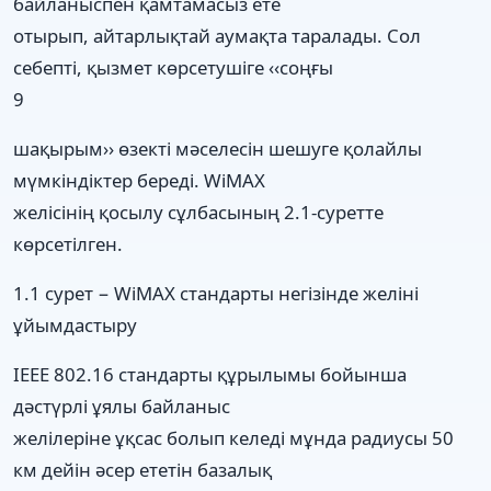
байланыспен қамтамасыз ете
отырып, айтарлықтай аумақта таралады. Сол
себепті, қызмет көрсетушіге ‹‹соңғы
9
шақырым›› өзекті мәселесін шешуге қолайлы
мүмкіндіктер береді. WiMAX
желісінің қосылу сұлбасының 2.1-суретте
көрсетілген.
1.1 сурет − WiMAX стандарты негізінде желіні
ұйымдастыру
IEEE 802.16 стандарты құрылымы бойынша
дәстүрлі ұялы байланыс
желілеріне ұқсас болып келеді мұнда радиусы 50
км дейін әсер ететін базалық