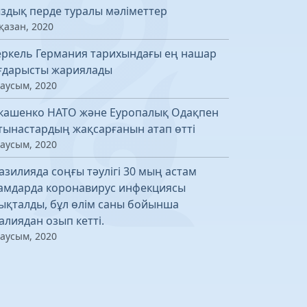
здық перде туралы мәліметтер
қазан, 2020
ркель Германия тарихындағы ең нашар
ғдарысты жариялады
маусым, 2020
кашенко НАТО және Еуропалық Одақпен
тынастардың жақсарғанын атап өтті
маусым, 2020
азилияда соңғы тәулігі 30 мың астам
амдарда коронавирус инфекциясы
ықталды, бұл өлім саны бойынша
алиядан озып кетті.
маусым, 2020