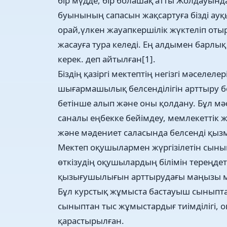
бір мүдде, бір болашақ атты Жолдауында
буынының сапасын жақсартуға бізді ауқ
орай,үлкен жауапкершілік жүктеліп от
жасауға тура келеді. Ең алдымен барлы
керек. деп айтылған[1].
Біздің қазіргі мектептің негізгі мәселел
шығармашылық белсенділігін арттыру бо
бетінше алып және оны қолдану. Бұл м
саналы еңбекке бейімдеу, мемлекеттік 
және мәдениет саласында белсенді қызм
Мектеп оқушылармен жүргізілетін сын
өткізудің оқушылардың білімін тереңде
қызығушылығын арттырудағы маңызы м
Бұл курстық жұмыста бастауыш сыныпт
сыныптан тыс жұмыстардығ тиімділігі,
қарастырылған.