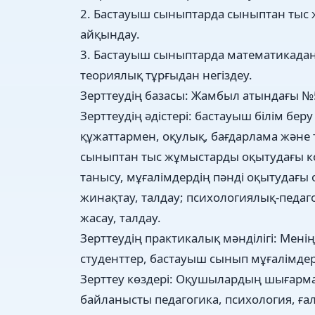
2. Бастауыш сыныптарда сыныптан тыс
айқындау.
3. Бастауыш сыныптарда математикадан
теориялық тұрғыдан негіздеу.
Зерттеудің базасы: Жамбыл атындағы №
Зерттеудің әдістері: бастауыш білім б
құжаттармен, оқулық, бағдарлама және т
сыныптан тыс жұмыстарды оқытудағы к
танысу, мұғалімдердің пәнді оқытудағы 
жинақтау, талдау; психологиялық-педаг
жасау, талдау.
Зерттеудің практикалық мәнділігі: Мен
студенттер, бастауыш сынып мұғалімде
Зерттеу көздері: Оқушылардың шығарм
байланысты педагогика, психология, ғ