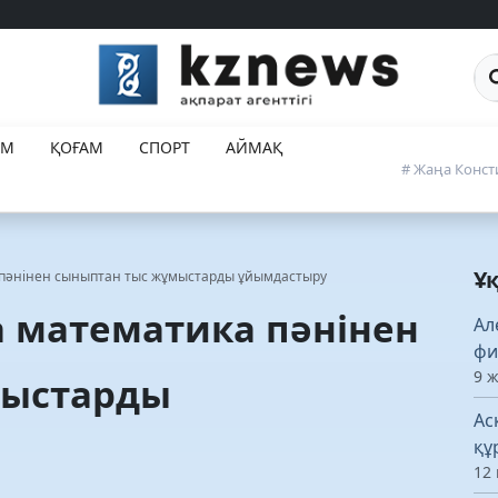
Са
ЕМ
ҚОҒАМ
СПОРТ
АЙМАҚ
# Жаңа Конст
Ұ
пәнінен сыныптан тыс жұмыстарды ұйымдастыру
 математика пәнінен
Ал
фи
9 
мыстарды
Ас
құ
12 