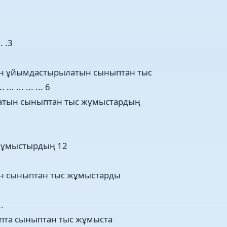
.. .3
ен ұйымдастырылатын сыныптан тыс
 ... ... ... 6
латын сыныптан тыс жұмыстардың
 жұмыстырдың 12
ен сыныптан тыс жұмыстарды
..
пта сыныптан тыс жұмыста