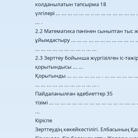
колданылатын тапсырма 18
үлгілері ... ... ... ... ... ... .. ... ... ... ... ... ... ... .
... .
2.2 Математика пәнінен сыныптан тыс 
ұйымдастыру ... ... ... ... ... ... ... ... ... ... ... ...
... ... ... ... ... ... ... ... .. ... ...
2.3 Зерттеу бойынша жүргізілген іс-тәжі
қорытындысы ... ...
Қорытынды ... ... ... ... ... ... . ... ... ... ... ... ...
... ... ... ... ... ... ... ... .. ... ... .
Пайдаланылған әдебиеттер 35
тізімі ... ... ... ... ... ... ... ... ... ... ... ... ... ... ... 
...
Кіріспе
Зерттеудің көкейкестілігі. Елбасының Қа