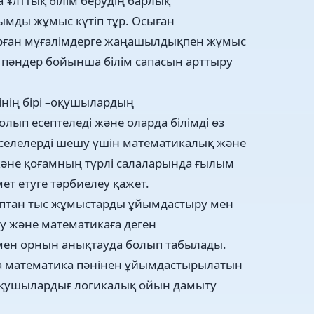
 Ұлттық білім берудің барлық
ымды жұмыс күтіп тұр. Осыған
ырған мұғалімдерге жаңашылдықпен жұмыс
қ пәндер бойынша білім сапасын арттыру
ерінің бірі –оқушылардың
лып есептеледі және оларда білімді өз
әселелерді шешу үшін математикалық және
және қоғамның түрлі салаларында ғылым
ет етуге тәрбиелеу қажет.
ыптан тыс жұмыстарды ұйымдастыру мен
ту және математикаға деген
ен орнын анықтауда болып табылады.
а математика пәнінен ұйымдастырылатын
 оқушылардығ логикалық ойын дамыту