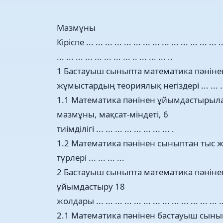
Мазмұны
Кіріспе ... ... ... ... ... ... ... ... ... ... ... ... ... ... .
... ... ... ... ... ... ... ... .. ... ... ... ..
1 Бастауыш сыныпта математика пәнін
жұмыстардың теориялық негіздері ... ... ... ...
1.1 Математика пәнінен ұйымдастыры
мазмұны, мақсат-міндеті, 6
тиімділігі ... ... ... ... ... ... ... ... .
1.2 Математика пәнінен сыныптан тыс
түрлері ... ... ... ...
2 Бастауыш сыныпта математика пәнін
ұйымдастыру 18
жолдары ... ... ... ... ... ... ... ... ... ... ... ... ... .
2.1 Математика пәнінен бастауыш сыны