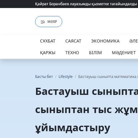
Қайрат Боранбаев лауазымды қызметке тағайындалды
Қайрат Боранбаев лауазымды қызметке тағайындалды
МӘЗІР
СҰХБАТ
САЯСАТ
ЭКОНОМИКА
ӘЛ
ҚАРЖЫ
ТЕХНО
БІЛІМ
МӘДЕНИЕТ
Басты бет
/
Lifestyle
/
Бастауыш сыныпта математика 
Бастауыш сыныпта
сыныптан тыс жұ
ұйымдастыру