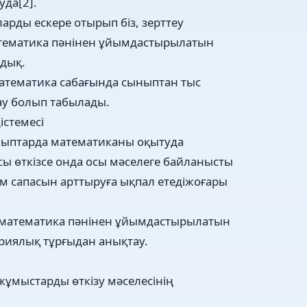
уда[2].
рды ескере отырып біз, зерттеу
ематика пәнінен ұйымдастырылатын
рдық.
атематика сабағында сыныптан тыс
дау болып табылады.
істемесі
ныптарда математиканы оқытуда
ы өткізсе онда осы мәселеге байланысты
м сапасын арттыруға ықпал етедіжоғары
а математика пәнінен ұйымдастырылатын
риялық тұрғыдан анықтау.
жұмыстарды өткізу мәселесінің