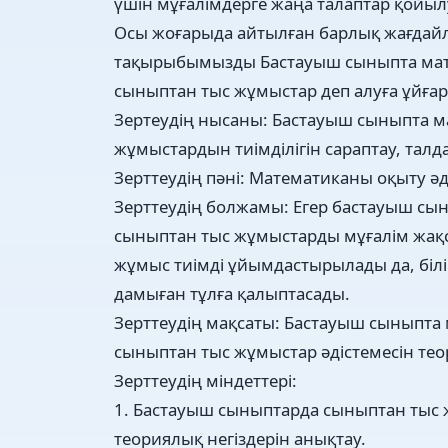
үшін мұғалімдерге жаңа талаптар қойыл
Осы жоғарыда айтылған барлық жағдайла
тақырыбымызды Бастауыш сыныпта мат
сыныптан тыс жұмыстар деп алуға ұйға
Зертеудің нысаны: Бастауыш сыныпта м
жұмыстардын тиімділігін сараптау, тал
Зерттеудің пәні: Математиканы оқыту әд
Зерттеудің болжамы: Егер бастауыш сы
сыныптан тыс жұмыстарды мұғалім жақс
жұмыс тиімді ұйымдастырылады да, білі
дамыған тұлға қалыптасады.
Зерттеудің мақсаты: Бастауыш сыныпт
сыныптан тыс жұмыстар әдістемесін тео
Зерттеудің міндеттері:
1. Бастауыш сыныптарда сыныптан тыс 
теориялық негіздерін анықтау.