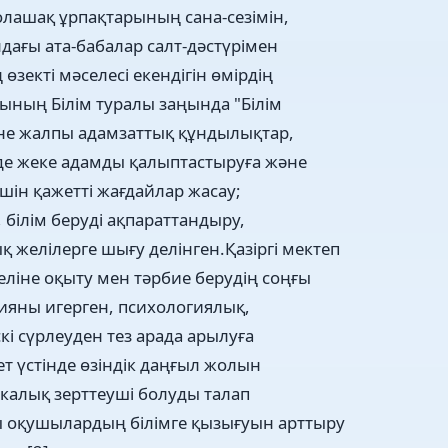
олашақ ұрпақтарының сана-сезімін,
дағы ата-бабалар салт-дәстүрімен
 өзекті мәселесі екендігін өмірдің
сының Білім туралы заңында "Білім
және жалпы адамзаттық құндылықтар,
нде жеке адамды қалыптастыруға және
үшін қажетті жағдайлар жасау;
білім беруді ақпараттандыру,
желілерге шығу делінген.Қазіргі мектеп
еліне оқыту мен тәрбие берудің соңғы
гияны игерген, психологиялық,
і сүрлеуден тез арада арылуға
кет үстінде өзіндік даңғыл жолын
калық зерттеуші болуды талап
ты оқушылардың білімге қызығуын арттыру