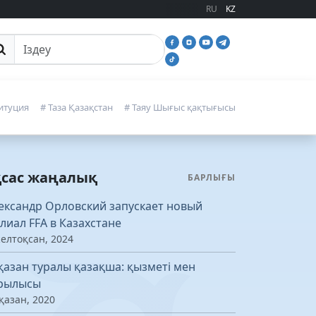
RU
KZ
йттан іздеу
итуция
# Таза Қазақстан
# Таяу Шығыс қақтығысы
қсас жаңалық
БАРЛЫҒЫ
ександр Орловский запускает новый
лиал FFA в Казахстане
желтоқсан, 2024
қазан туралы қазақша: қызметі мен
рылысы
қазан, 2020