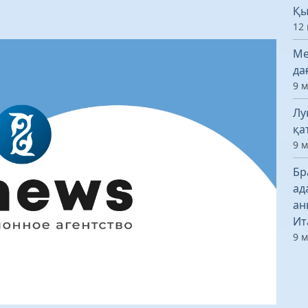
Қы
12 
Ме
да
9 
Лу
қа
9 
Бр
ад
ан
Ит
9 