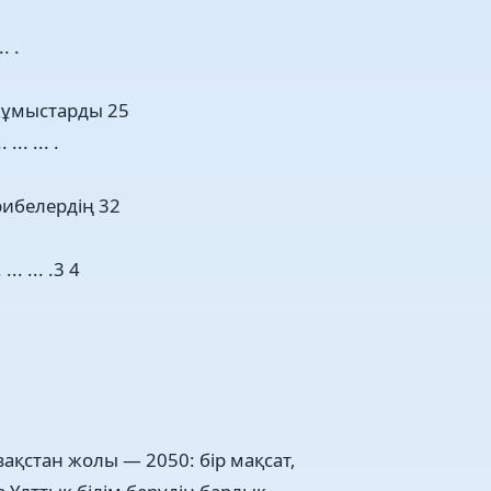
.. .
жұмыстарды 25
 ... ... .
рибелердің 32
 ... ... .3 4
.
зақстан жолы — 2050: бір мақсат,