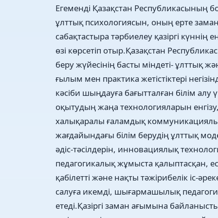
Егеменді Қазақстан Республикасының б
ұлттық психологиясын, оның ерте заман
сабақтастыра тәрбиелеу қазіргі күннің ең
өзі көрсетіп отыр.Қазақстан Республика
беру жүйесінің басты міндеті- ұлттық 
ғылым мен практика жетістіктері негізі
кәсіби шыңдауға бағытталған білім алу 
оқытудың жаңа технологияларын енгізу, 
халықаралы ғаламдық коммуникациялық 
жағдайындағы білім берудің ұлттық мод
әдіс-тәсілдерін, инновациялық техноло
педагогикалық жұмыста қалыптасқан, еск
қабілетті және нақты тәжірибелік іс-әре
салуға икемді, шығармашылық педагоги
етеді.Қазіргі заман ағымына байланыс