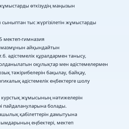
 жұмыстарды өткізудің маңызын
 сыныптан тыс жүргізілетін жұмыстарды
5 мектеп-гимназия
еру мазмұнын айқындайтын
.б. әдістемелік құралдармен танысу,
олданылатын оқулықтар мен әдістемелермен
озық тәжірибелерін бақылау, байқау,
огикалық әдістемелік еңбектерге шолу
ің курстық жұмысының нәтижелерін
рі пайдалануларына болады.
ашылық қабілеттерін дамытуына
алымдарының еңбектері, мектеп