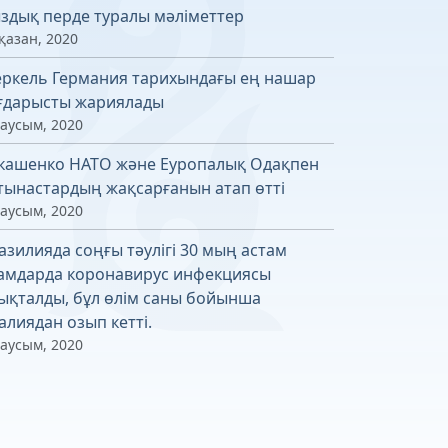
здық перде туралы мәліметтер
қазан, 2020
ркель Германия тарихындағы ең нашар
ғдарысты жариялады
маусым, 2020
кашенко НАТО және Еуропалық Одақпен
тынастардың жақсарғанын атап өтті
маусым, 2020
азилияда соңғы тәулігі 30 мың астам
амдарда коронавирус инфекциясы
ықталды, бұл өлім саны бойынша
алиядан озып кетті.
маусым, 2020