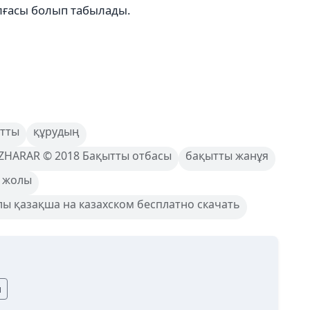
лғасы болып табылады.
тты
құрудың
 ZHARAR © 2018 Бақытты отбасы
бақытты жанұя
ң жолы
лы қазақша на казахском бесплатно скачать
ы