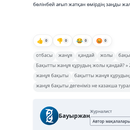
бөлінбей ағып жатқан өмірдің заңды жа
👍
👎
😂
😡
0
0
0
0
отбасы
жанұя
қандай
жолы
бақы
Бақытты жанұя құрудың жолы қандай? »
жанұя бақыты
бақытты жанұя құруды
жанұя бақыты дегеніміз не казакша тура
Журналист
Бауыржан
Автор мақалалар