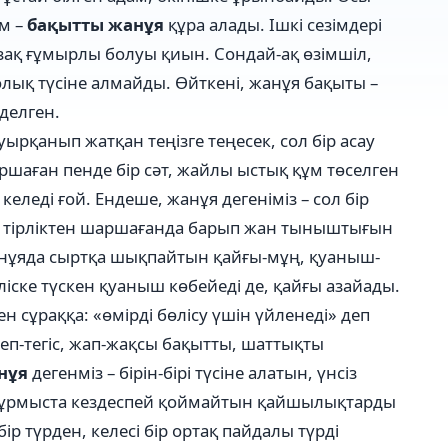
ам –
бақытты жанұя
құра алады. Ішкі сезімдері
ақ ғұмырлы болуы қиын. Сондай-ақ өзімшіл,
олық түсіне алмайды. Өйткені, жанұя бақыты –
делген.
ырқанып жатқан теңізге теңесек, сол бір асау
аған пенде бір сәт, жайлы ыстық құм төселген
леді ғой. Ендеше, жанұя дегеніміз – сол бір
н тірліктен шаршағанда барып жан тыныштығын
жанұяда сыртқа шықпайтын қайғы-мұң, қуаныш-
ліске түскен қуаныш көбейеді де, қайғы азайады.
н сұраққа: «өмірді бөлісу үшін үйленеді» деп
теп-тегіс, жап-жақсы бақытты, шаттықты
нұя
дегенміз – бірін-бірі түсіне алатын, үнсіз
н –тұрмыста кездеспей қоймайтын қайшылықтарды
р түрден, келесі бір ортақ пайдалы түрді