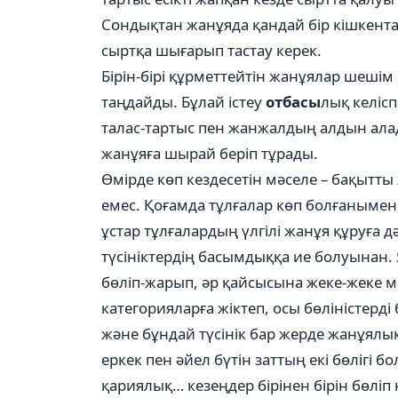
Сондықтан жанұяда қандай бір кішкентай
сыртқа шығарып тастау керек.
Бірін-бірі құрметтейтін жанұялар шеші
таңдайды. Бұлай істеу
отбасы
лық келіс
талас-тартыс пен жанжалдың алдын алад
жанұяға шырай беріп тұрады.
Өмірде көп кездесетін мәселе – бақытты
емес. Қоғамда тұлғалар көп болғанымен
ұстар тұлғалардың үлгілі жанұя құруға д
түсініктердің басымдыққа ие болуынан. 
бөліп-жарып, әр қайсысына жеке-жеке ма
категорияларға жіктеп, осы бөліністерді 
және бұндай түсінік бар жерде жанұял
еркек пен әйел бүтін заттың екі бөлігі б
қариялық… кезеңдер бірінен бірін бөліп