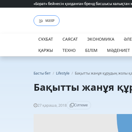
«Борат» бейнесін қолданған бренд басшысы халықтан 
«Борат» бейнесін қолданған бренд басшысы халықтан 
МӘЗІР
СҰХБАТ
САЯСАТ
ЭКОНОМИКА
ӘЛ
ҚАРЖЫ
ТЕХНО
БІЛІМ
МӘДЕНИЕТ
Басты бет
/
Lifestyle
/
Бақытты жанұя құрудың жолы қ
Бақытты жанұя құ
27 қараша, 2018
Сілтеме