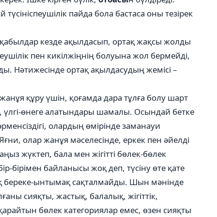
 түсініспеушілік пайда бола бастаса оны тезірек
м қабылдар кезде ақылдасып, ортақ жақсы жолды
пеушілік пен кикілжіңнің болуына жол бермейді,
ы. Нәтижесінде ортақ ақылдасудың жемісі –
 жанұя құру үшін, қоғамда дара тұлға болу шарт
, үлгі-өнеге алатындары шамалы. Осындай бетке
әрменсіздігі, олардың өмірінде заманауи
Яғни, олар жанұя мәселесінде, еркек пен әйелді
ңыз жүктеп, бала мен жігітті бөлек-бөлек
бір-бірімен байланысы жоқ деп, түсіну өте қате
ық береке-ынтымақ сақталмайды. Шын мәнінде
олғаны сияқты, жастық, балалық, жігіттік,
 қарайтын бөлек категориялар емес, өзен сияқты