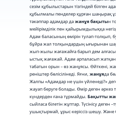
сезім құбылыстарын тізгіндей білген ад
құбылмалы пенделер құрған шаңырақ ұз
тәкәппар адамдар да
жанұя бақыты
н т
мейірімділік пен қайырымдылыққа негіз
Адам баласының өмірін тулап-толқып, бу
бұйра жал толқындардың ығырынан шарш
жып-жылы жағажайға барып дем алғасы ке
ыстық жағажай. Адам арпаласып жатқа
табатын орын – өз жанұясы. Өйткені, 
реніштер бөлісілінеді. Яғни,
жанұя
да бө
Жалпы «Адамдар не үшін үйленеді?» деге
жауап беруге болады. Өмір деген әркез 
күндерден ғана тұрмайды.
Бақытты жа
сыйласа білетін жұптар. Түсінісу деге
ушықтырмай, ұрыс-керіссіз шешу. Және бі