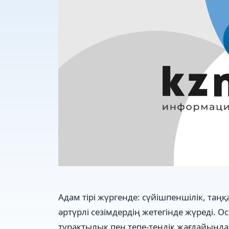
Адам тірі жүргенде: сүйішпеншілік, таңқ
әртүрлі сезімдердің жетегінде жүреді. О
тұрақтылық пен тепе-теңдік жағдайында