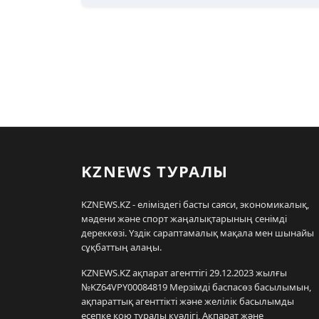
KZNEWS ТУРАЛЫ
KZNEWS.KZ - еліміздегі басты саяси, экономикалық,
мәдени және спорт жаңалықтарының сенімді
дереккөзі. Үздік сараптамалық мақала мен шынайы
сұқбаттың алаңы.
KZNEWS.KZ ақпарат агенттігі 29.12.2023 жылғы
№KZ64VPY00084819 Мерзімді баспасөз басылымын,
ақпараттық агенттікті және желілік басылымды
есепке қою туралы куәлігі, Ақпарат және