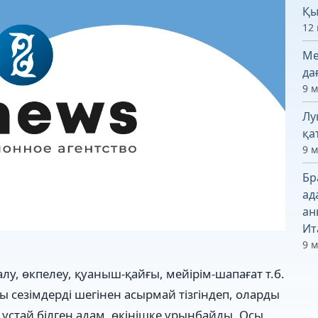
Қы
12 
Ме
да
9 
Лу
қа
9 
Бр
ад
ан
Ит
9 
алу, өкпелеу, қуаныш-қайғы, мейірім-шапағат т.б.
сы сезімдерді шегінен асырмай тізгіндеп, оларды
 ұстай білген адам, өкінішке ұрынбайды. Осы