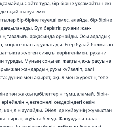
ұқсамайды.Сөйте тұра, бір-біріне ұқсамайтын екі
 де оңай шаруа емес.
тылар бір-біріне тәуелді емес, алайда, бір-біріне
е дағдыланады. Бұл беріктік рухани жан-
нің тазалығы арқасында орнайды. Осы адалдық
іп, көңілге шаттақ ұялатады. Егер бұлай болмаған
 шаттықта жүрген сияқты көрінгенімен, рухани
йын тұрады. Мұның соңы екі жақтың ажырасуына
рымжан жандардың рухы күйзеліп, халі
а: дүние мен ақырет, ақыл мен жүректің тепе-
не тән жақсы қабілеттерін тұмшаламай, бірін-
ері әйелінің өзгермелі кездеріндегі сезім
өңілін аулайды. Әйелі де күйеуінің жұмыстан
ттырып, жұбата біледі. Жанұядағы талас-
керек. Ішке кірген бүлік,
отбасы
н бүлдіреді.