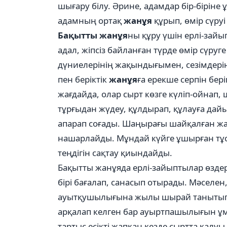
шығару білу. Әрине, адамдар бір-біріне 
адамның ортақ
жанұя
құрып, өмір сүруі
Бақытты жанұя
ны құру үшін ерлі-зайып
адал, жіпсіз байланған түрде өмір сүруг
дүниелерінің жақындығымен, сезімдері
пен беріктік
жанұя
ға ерекше серпін бер
жағдайда, олар сырт көзге күліп-ойнап,
тұрғыдан жүдеу, құлдырап, құлауға да
апарап соғады. Шаңырағы шайқалған жа
нашарлайды. Мұндай күйге ұшырған тұст
теңдігін сақтау қиындайды.
Бақытты жанұяда ерлі-зайыптылар өздері
бірі бағалап, санасып отырады. Мәселен, 
ауытқушылығына жылы шырай танытып, к
арқалап келген бар ауыртпашылығын ұмы
тартыс есікті жапқан кезде сыртта қалуы 