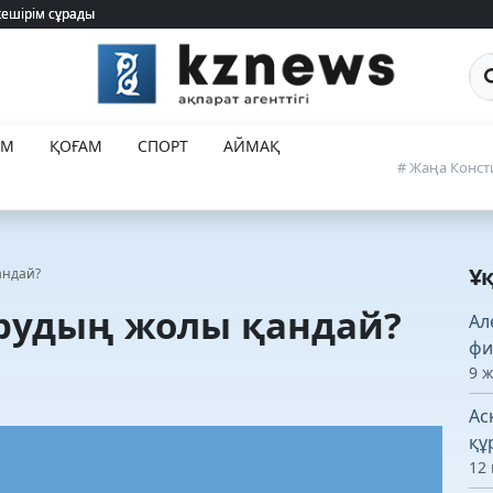
кешірім сұрады
кешірім сұрады
Са
ЕМ
ҚОҒАМ
СПОРТ
АЙМАҚ
# Жаңа Конст
Ұ
андай?
рудың жолы қандай?
Ал
фи
9 
Ас
құ
12 