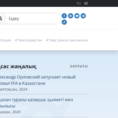
RU
KZ
йттан іздеу
итуция
# Таза Қазақстан
# Таяу Шығыс қақтығысы
қсас жаңалық
БАРЛЫҒЫ
ександр Орловский запускает новый
лиал FFA в Казахстане
желтоқсан, 2024
қазан туралы қазақша: қызметі мен
рылысы
қазан, 2020