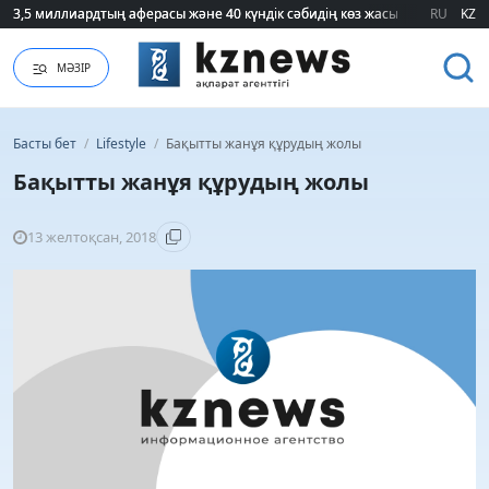
3,5 миллиардтың аферасы және 40 күндік сәбидің көз жасы: Медицинад
3,5 миллиардтың аферасы және 40 күндік сәбидің көз жасы: Медицинад
RU
KZ
МӘЗІР
Басты бет
/
Lifestyle
/
Бақытты жанұя құрудың жолы
Бақытты жанұя құрудың жолы
13 желтоқсан, 2018