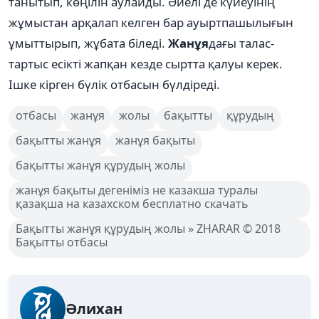
танытып, көңілін аулайды. Әйелі де күйеуінің
жұмыстан арқалап келген бар ауыртпашылығын
ұмыттырып, жұбата біледі.
Жанұя
дағы талас-
тартыс есікті жапқан кезде сыртта қалуы керек.
Ішке кірген бүлік отбасын бүлдіреді.
отбасы
жанұя
жолы
бақытты
құрудың
бақытты жанұя
жанұя бақыты
бақытты жанұя құрудың жолы
жанұя бақыты дегеніміз не казакша туралы
қазақша на казахском бесплатно скачать
Бақытты жанұя құрудың жолы » ZHARAR © 2018
Бақытты отбасы
Әлихан