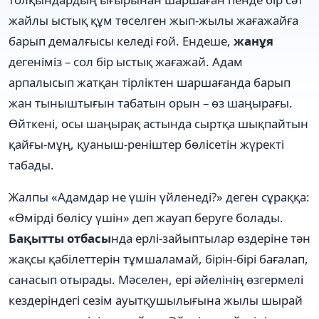
жайлы ыстық құм төселген жып-жылы жағажайға
барып демалғысы келеді ғой. Ендеше,
жанұя
дегеніміз – сол бір ыстық жағажай. Адам
арпалысып жатқан тірліктен шаршағанда барып
жан тыныштығын табатын орын – өз шаңырағы.
Өйткені, осы шаңырақ астында сыртқа шықпайтын
қайғы-мұң, қуаныш-реніштер бөлісетін жүректі
табады.
Жалпы «Адамдар не үшін үйленеді?» деген сұраққа:
«Өмірді бөлісу үшін» деп жауап беруге болады.
Бақытты отбасы
нда ерлі-зайыптылар өздеріне тән
жақсы қабілеттерін тұмшаламай, бірін-бірі бағалап,
санасып отырады. Мәселен, ері әйелінің өзгермелі
кездеріндегі сезім ауытқушылығына жылы шырай