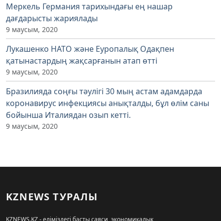
Меркель Германия тарихындағы ең нашар
дағдарысты жариялады
9 маусым, 2020
Лукашенко НАТО және Еуропалық Одақпен
қатынастардың жақсарғанын атап өтті
9 маусым, 2020
Бразилияда соңғы тәулігі 30 мың астам адамдарда
коронавирус инфекциясы анықталды, бұл өлім саны
бойынша Италиядан озып кетті.
9 маусым, 2020
KZNEWS ТУРАЛЫ
KZNEWS.KZ - еліміздегі басты саяси, экономикалық,