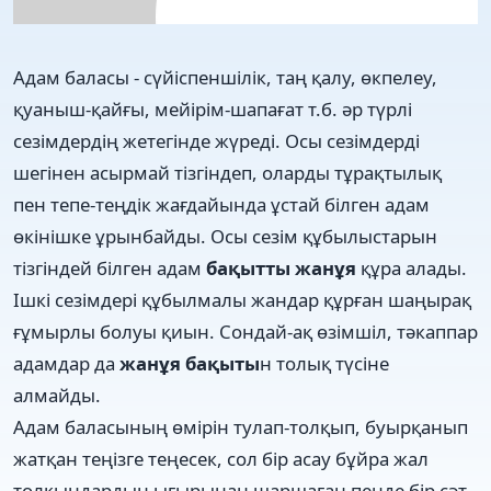
Адам баласы - сүйіспеншілік, таң қалу, өкпелеу,
қуаныш-қайғы, мейірім-шапағат т.б. әр түрлі
сезімдердің жетегінде жүреді. Осы сезімдерді
шегінен асырмай тізгіндеп, оларды тұрақтылық
пен тепе-теңдік жағдайында ұстай білген адам
өкінішке ұрынбайды. Осы сезім құбылыстарын
тізгіндей білген адам
бақытты жанұя
құра алады.
Ішкі сезімдері құбылмалы жандар құрған шаңырақ
ғұмырлы болуы қиын. Сондай-ақ өзімшіл, тәкаппар
адамдар да
жанұя бақыты
н толық түсіне
алмайды.
Адам баласының өмірін тулап-толқып, буырқанып
жатқан теңізге теңесек, сол бір асау бұйра жал
толқындардың ығырынан шаршаған пенде бір сәт