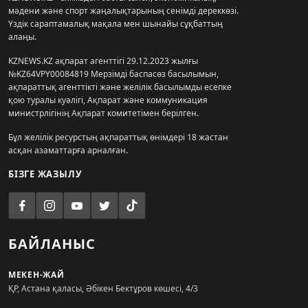
мәдени және спорт жаңалықтарының сенімді дереккөзі.
Үздік сараптамалық мақала мен шынайы сұқбаттың
алаңы.
KZNEWS.KZ ақпарат агенттігі 29.12.2023 жылғы
№KZ64VPY00084819 Мерзімді баспасөз басылымын,
ақпараттық агенттікті және желілік басылымды есепке
қою туралы куәлігі, Ақпарат және коммуникация
министрлігінің Ақпарат комитетімен берілген.
Бұл желілік ресурстың ақпараттық өнімдері 18 жастан
асқан азаматтарға арналған.
БІЗГЕ ЖАЗЫЛУ
БАЙЛАНЫС
МЕКЕН-ЖАЙ
ҚР, Астана қаласы, Әбікен Бектұров көшесі, 4/3