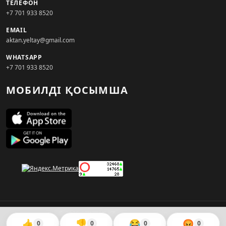
ТЕЛЕФОН
+7 701 933 8520
EMAIL
aktan.yeltay@gmail.com
WHATSAPP
+7 701 933 8520
МОБИЛДІ ҚОСЫМША
© 2026. KZNEWS.KZ ақпарат агенттігі
👍
👎
😂
😡
0
0
0
0