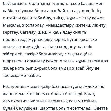
байланысты болатыны түсінікті. Іскер басшы мен
қабілетті ұжым болса алынбайтын асу жоқ. Істің
оңтайлы көзін таба білу, тиімді жұмыс істеу қажет.
Мысалы, жоспарлау, ұйымдастыру, жетекшілік ету,
зерттеу, бағалау, шешім қабылдау сияқты
процестерді жүргізе білу керек. Бұған қоса іске
анализ жасау, әдіс-тәсілдер қолдану, қателік
жібермей, тәжірибе жинақтау сияқты еңбек
шарттарын орындау қажет. Алдағы жұмыстарға көз
жібере отырып дұрыс болжамдар жасай білу де
табысқа жеткізбек.
Республикамызда қазір баспасөз түрі мемлекеттік
және мемлекеттік емес болып бөлінеді. Бірақ
демократиялық және нарықтық қоғам кезінде
бұлай бөлудің өзі шартты болып есептеледі. Әдетте