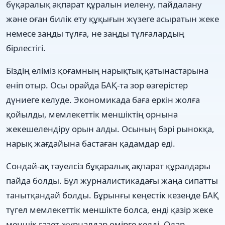
бүқаралық ақпарат құралын иелену, пайдалану
және оған билік ету құқығын жүзеге асыратын жеке
немесе заңды тұлға, не заңды тұлғалардың
бірлестігі.
Біздің еліміз қоғамның нарықтық қатынастарына
еніп отыр. Осы орайда БАҚ-та зор өзгерістер
дүниеге келуде. Экономикада баға еркін жолға
қойылды, мемлекеттік меншіктің орнына
жекешелендіру орын алды. Осының бэрі рынокқа,
нарық жағдайына бастаған қадамдар еді.
Сондай-ақ тәуелсіз бұқаралық ақпарат құралдары
пайда болды. Бұл журналистикадағы жаңа сипатты
танытқандай болды. Бұрынғы кеңестік кезеңде БАҚ
түгел мемлекеттік меншікте болса, енді қазір жеке
меншік газет-журналдар өмірге келді. Олар