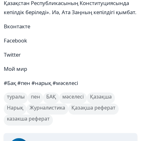
Қазақстан Республикасының Конституциясында
кепілдік беріледі». Иә, Ата Заңның кепілдігі қымбат.
Вконтакте
Facebook
Twitter
Мой мир
#Бақ #пен #нарық #мәселесі
туралы
пен
БАҚ
мәселесі
Қазақша
Нарық
Журналистика
Қазақша реферат
казакша реферат