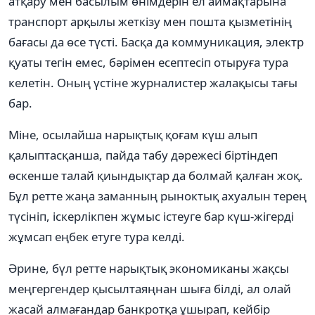
атқару мен басылым өнімдерін ел аймақтарына
транспорт арқылы жеткізу мен пошта қызметінің
бағасы да өсе түсті. Басқа да коммуникация, электр
қуаты тегін емес, бәрімен есептесіп отыруға тура
келетін. Оның үстіне журналистер жалақысы тағы
бар.
Міне, осылайша нарықтық қоғам күш алып
қалыптасқанша, пайда табу дәрежесі біртіндеп
өскенше талай қиындықтар да болмай қалған жоқ.
Бұл ретте жаңа заманның рыноктық ахуалын терең
түсініп, іскерлікпен жұмыс істеуге бар күш-жігерді
жұмсап еңбек етуге тура келді.
Әрине, бүл ретте нарықтық экономиканы жақсы
меңгергендер қысылтаяңнан шыға білді, ал олай
жасай алмағандар банкротқа ұшырап, кейбір