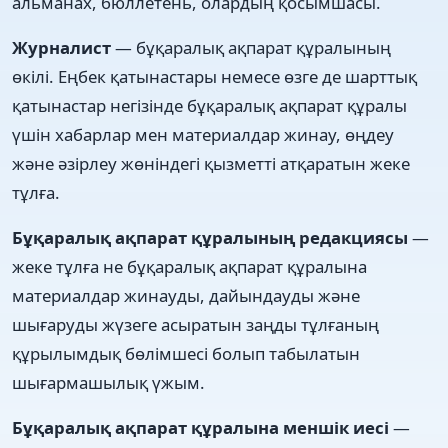
альманах, бюллетень, олардың қосымшасы.
Журналист
— бұқаралық ақпарат құралының
өкілі. Еңбек қатынастары немесе өзге де шарттық
қатынастар негізінде бұқаралық ақпарат құралы
үшін хабарлар мен материалдар жинау, өңдеу
және әзірлеу жөніндегі қызметті атқаратын жеке
тұлға.
Бұқаралық ақпарат құралының редакциясы
—
жеке тұлға не бұқаралық ақпарат құралына
материалдар жинауды, дайындауды және
шығаруды жүзеге асыратын заңды тұлғаның
құрылымдық бөлімшесі болып табылатын
шығармашылық үжым.
Бұқаралық ақпарат құралына меншік иесі
—