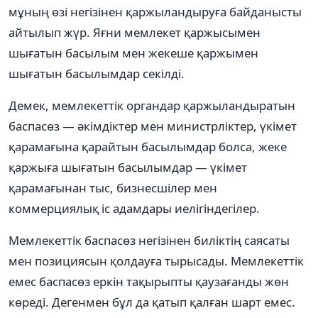
мұның өзі негізінен қаржыландыруға байданысты
айтылып жүр. Яғни мемлекет қаржысымен
шығатын басылым мен жекеше қаржымен
шығатын басылымдар секілді.
Демек, мемлекеттік органдар қаржыландыратын
баспасөз — әкімдіктер мен министрліктер, үкімет
қарамағына қарайтын басылымдар болса, жеке
қаржыға шығатын басылымдар — үкімет
қарамағынан тыс, бизнесшілер мен
коммерциялық іс адамдары иелігіндегілер.
Мемлекеттік баспасөз негізінен биліктің саясаты
мен позициясын қолдауға тырысады. Мемлекеттік
емес баспасөз еркін тақырыпты қаузағанды жөн
көреді. Дегенмен бұл да қатып қалған шарт емес.