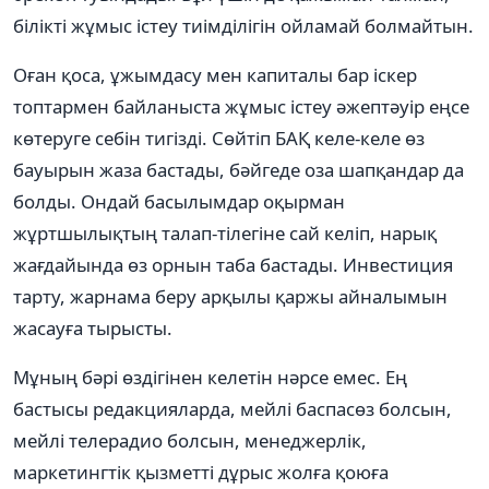
білікті жұмыс істеу тиімділігін ойламай болмайтын.
Оған қоса, ұжымдасу мен капиталы бар іскер
топтармен байланыста жұмыс істеу әжептәуір еңсе
көтеруге себін тигізді. Сөйтіп БАҚ келе-келе өз
бауырын жаза бастады, бәйгеде оза шапқандар да
болды. Ондай басылымдар оқырман
жұртшылықтың талап-тілегіне сай келіп, нарық
жағдайында өз орнын таба бастады. Инвестиция
тарту, жарнама беру арқылы қаржы айналымын
жасауға тырысты.
Мұның бәрі өздігінен келетін нәрсе емес. Ең
бастысы редакцияларда, мейлі баспасөз болсын,
мейлі телерадио болсын, менеджерлік,
маркетингтік қызметті дұрыс жолға қоюға