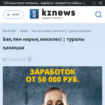
"320 мың теңге таппасаң... кедейсің": әлеуметтің табысы туралы түсінігі ө
"320 мың теңге таппасаң... кедейсің": әлеуметтің табысы туралы түсінігі ө
RU
KZ
МӘЗІР
Басты бет
/
Білім
/
Бақ пен нарық мәселесі | туралы қазақша
Бақ пен нарық мәселесі | туралы
қазақша
27 қазан, 2020