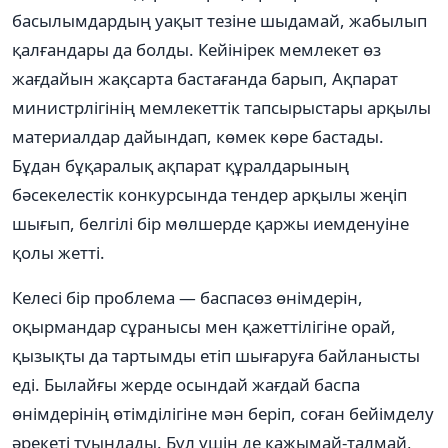
басылымдардың уақыт тезіне шыдамай, жабылып
қалғандары да болды. Кейінірек мемлекет өз
жағдайын жақсарта бастағанда барып, Ақпарат
министрлігінің мемлекеттік тапсырыстары арқылы
материалдар дайындап, көмек көре бастады.
Бұдан бұқаралық ақпарат құралдарының
бәсекелестік конкурсында тендер арқылы жеңіп
шығып, белгілі бір мөлшерде қаржы иемденуіне
қолы жетті.
Келесі бір проблема — баспасөз өнімдерін,
оқырмандар сұранысы мен қажеттілігіне орай,
қызықты да тартымды етіп шығаруға байланысты
еді. Былайғы жерде осындай жағдай баспа
өнімдерінің өтімділігіне мән беріп, соған бейімделу
әрекеті туындады. Бұл үшін де қажымай-талмай,