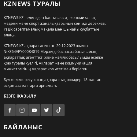
KZNEWS ТУРАЛЫ
KZNEWS.KZ - еліміздегі басты саяси, экономикалық,
мәдени және спорт жаңалықтарының сенімді дереккөзі.
Үздік сараптамалық мақала мен шынайы сұқбаттың
алаңы.
KZNEWS.KZ ақпарат агенттігі 29.12.2023 жылғы
№KZ64VPY00084819 Мерзімді баспасөз басылымын,
ақпараттық агенттікті және желілік басылымды есепке
қою туралы куәлігі, Ақпарат және коммуникация
министрлігінің Ақпарат комитетімен берілген.
Бұл желілік ресурстың ақпараттық өнімдері 18 жастан
асқан азаматтарға арналған.
БІЗГЕ ЖАЗЫЛУ
БАЙЛАНЫС