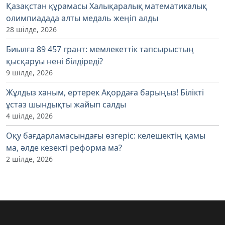
Қазақстан құрамасы Халықаралық математикалық
олимпиадада алты медаль жеңіп алды
28 шілде, 2026
Биылға 89 457 грант: мемлекеттік тапсырыстың
қысқаруы нені білдіреді?
9 шілде, 2026
Жұлдыз ханым, ертерек Ақордаға барыңыз! Білікті
ұстаз шындықты жайып салды
4 шілде, 2026
Оқу бағдарламасындағы өзгеріс: келешектің қамы
ма, әлде кезекті реформа ма?
2 шілде, 2026