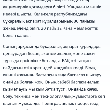
акционерлік қоғамдарға бірікті. Жаңадан меншік
иелері шықты. Келе-келе республикадағы
бұқаралық ақпарат құралдарының 80 пайызы
жекешелендіріліп, 20 пайызы ғана мемлекеттік
болып қалды.
Соның арқасында бұқаралық ақпарат құралдары
цензурадан босап, экономикалық және саяси
тұрғыда еркіндікке бет алды. БАҚ өзі тапқан
пайдасын өзі көретіндей жағдайға келді. Бірақ
екінші жағынан бастапқы кезде баспасөз шығару
оңай да болған жоқ. Оның себебі баспаханалық
қызмет ауқымы қымбатқа түсті. Ондайда қағаз,
бояу, техника мен технологиялық жұмыстарға көп
шығын жүмсалды. Полиграфиялық процестерді