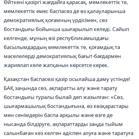
Өйткені қазіргі жағдайға қарасақ, мемлекеттік те,
мемлекеттік емес баспасөз де өз қалауларынша
демократиялық қоғамның үрдісімен, сөз
бостандығы бойынша шығарылып келеді. Сайып
келгенде, мұның өзі республикамыздағы
басылымдардың мемлекеттік те, қоғамдық та
мәселелерді демократиялық бағыт-бағдармен
жариялап келе жатқанын көрсетсе керек.
Қазақстан баспасөзі қазір осылайша даму үстінде!
БАҚ заңында сөз, ақпаратты алу және тарату
бостандығы туралы былай деп жазылған: «Сөз,
шығармашылық бостандығына, өз көзқарастары
мен сенімдерін баспа арқылы және өзге де
нысанда білдіруге, ақпараттарды заңда тыйым
салынбаған кез келген әдіспен алуға және таратуға