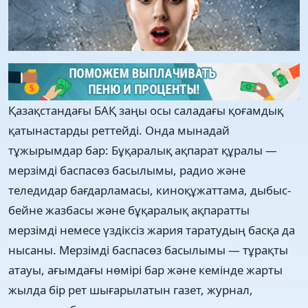
Қазақстандағы БАҚ заңы осы саладағы қоғамдық
қатынастарды реттейді. Онда мынадай
тұжырымдар бар: Бұқаралық ақпарат құралы —
мерзімді баспасөз басылымы, радио және
теледидар бағдарламасы, киноқұжаттама, дыбыс-
бейне жазбасы және бұқаралық ақпаратты
мерзімді немесе үздіксіз жария таратудың басқа да
нысаны. Мерзімді баспасөз басылымы — тұрақты
атауы, ағымдағы нөмірі бар және кемінде жарты
жылда бір рет шығарылатын газет, журнал,