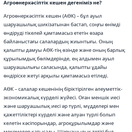
Агроөнеркəсіптік кешен дегеніміз не?
Агроөнеркəсіптік кешен (АӨК) – бұл ауыл
шаруашылық шикізатынан бастап, соңғы өнімді
өндіруді тікелей қамтамасыз ететін өзара
байланыстағы салалардың жиынтығы. Оның
қалыпты дамуы АӨК-тің өзінде жəне оның барлық
құрылымдық бөлімдерінде, ең алдымен ауыл
шаруашылығы саласында, қалыпты ұдайы
өндіріске жетуі арқылы қамтамасыз етіледі.
АӨК – салалар кешенінің біріктірілген əлеуметтік-
экономикалық күрделі жүйесі. Оған меншік иесі
жəне шаруашылық иесі əр түрлі, мүдделері мен
қажеттіліктері күрделі жəне алуан түрлі болып
келетін кəсіпорындар, агроқұрылымдар жəне
мекемелер қатысады. Шаруашылық тетігі бұл