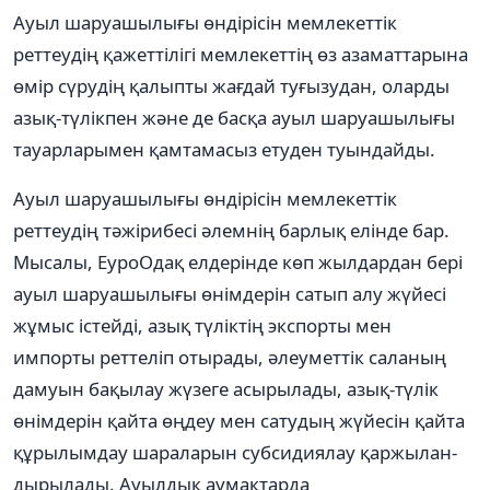
Ауыл шаруашылығы өндірісін мемлекеттік
реттеудің қажеттілігі мемлекеттің өз азаматтарына
өмір сүрудің қалыпты жағдай туғызудан, оларды
азық-түлікпен жəне де басқа ауыл шаруашылығы
тауарларымен қамтамасыз етуден туындайды.
Ауыл шаруашылығы өндірісін мемлекеттік
реттеудің тəжірибесі əлемнің барлық елінде бар.
Мысалы, ЕуроОдақ елдерінде көп жылдардан бері
ауыл шаруашылығы өнімдерін сатып алу жүйесі
жұмыс істейді, азық түліктің экспорты мен
импорты реттеліп отырады, əлеуметтік саланың
дамуын бақылау жүзеге асырылады, азық-түлік
өнімдерін қайта өңдеу мен сатудың жүйесін қайта
құрылымдау шараларын субсидиялау қаржылан-
дырылады. Ауылдық аумақтарда