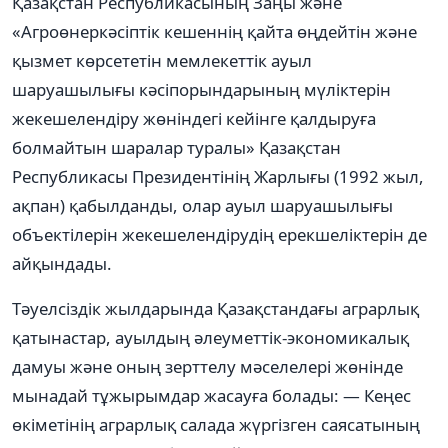
Қазақстан Республикасының Заңы жəне
«Агроөнеркəсіптік кешеннің қайта өңдейтін жəне
қызмет көрсететін мемлекеттік ауыл
шаруашылығы кəсіпорындарының мүліктерін
жекешелендіру жөніндегі кейінге қалдыруға
болмайтын шаралар туралы» Қазақстан
Республикасы Президентінің Жарлығы (1992 жыл,
ақпан) қабылданды, олар ауыл шаруашылығы
объектілерін жекешелендірудің ерекшеліктерін де
айқындады.
Тəуелсіздік жылдарында Қазақстандағы аграрлық
қатынастар, ауылдың əлеуметтік-экономикалық
дамуы жəне оның зерттелу мəселелері жөнінде
мынадай тұжырымдар жасауға болады: — Кеңес
өкіметінің аграрлық салада жүргізген саясатының