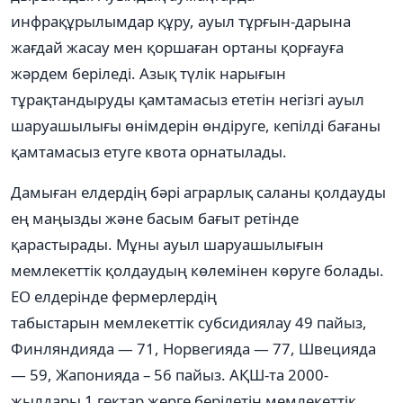
инфрақұрылымдар құру, ауыл тұрғын-дарына
жағдай жасау мен қоршаған ортаны қорғауға
жəрдем беріледі. Азық түлік нарығын
тұрақтандыруды қамтамасыз ететін негізгі ауыл
шаруашылығы өнімдерін өндіруге, кепілді бағаны
қамтамасыз етуге квота орнатылады.
Дамыған елдердің бəрі аграрлық саланы қолдауды
ең маңызды жəне басым бағыт ретінде
қарастырады. Мұны ауыл шаруашылығын
мемлекеттік қолдаудың көлемінен көруге болады.
ЕО елдерінде фермерлердің
табыстарын мемлекеттік субсидиялау 49 пайыз,
Финляндияда — 71, Норвегияда — 77, Швецияда
— 59, Жапонияда – 56 пайыз. АҚШ-та 2000-
жылдары 1 гектар жерге берілетін мемлекеттік