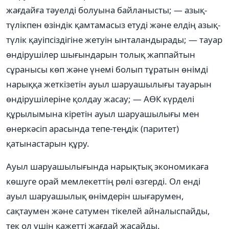
жағдайға тəуелді болуына байланысты; — азық-
түлікпен өзіндік қамтамасыз етуді жəне елдің азық-
түлік қауіпсіздігіне жетуін ынталандырады; — тауар
өндірушілер шығындарын толық жаппайтын
сұранысы көп жəне үнемі болып тұратын өнімді
нарыққа жеткізетін ауыл шаруашылығы тауарын
өндірушілеріне қолдау жасау; — АӨК күрделі
құрылымына кіретін ауыл шаруашылығы мен
өнеркəсіп арасында тепе-теңдік (паритет)
қатынастарын құру.
Ауыл шаруашылығында нарықтық экономикаға
көшуге орай мемлекеттің рөлі өзгерді. Ол енді
ауыл шаруашылық өнімдерін шығарумен,
сақтаумен жəне сатумен тікелей айналыспайды,
тек ол үшін қажетті жағдай жасайды.