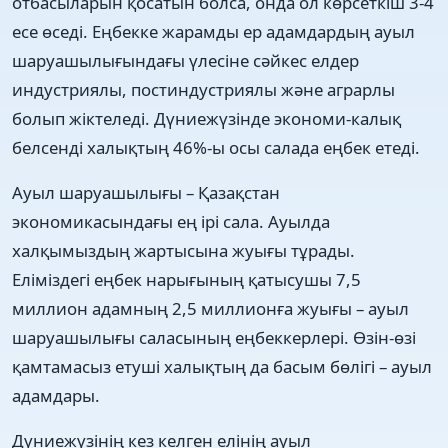
отбасыларын қосатын болса, онда ол көрсеткіш 3-4
есе өседі. Еңбекке жарамды ер адамдардың ауыл
шаруашылығындағы үлесіне сəйкес елдер
индустриялы, постиндустриялы жəне аграрлы
болып жіктеледі. Дүниежүзінде экономи-калық
белсенді халықтың 46%-ы осы салада еңбек етеді.
Ауыл шаруашылығы – Қазақстан
экономикасындағы ең ірі сала. Ауылда
халқымыздың жартысына жуығы тұрады.
Еліміздегі еңбек нарығының қатысушы 7,5
миллион адамның 2,5 миллионға жуығы – ауыл
шаруашылығы саласының еңбеккерлері. Өзін-өзі
қамтамасыз етуші халықтың да басым бөлігі – ауыл
адамдары.
Дүниежүзінің кез келген елінің ауыл