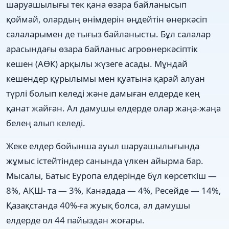
шаруашылығы тек қана өзара байланысып
қоймай, олардың өнімдерін өңдейтін өнеркəсіп
салаларымен де тығыз байланысты. Бұл салалар
арасындағы өзара байланыс агроөнеркəсіптік
кешен (АӨК) арқылы жүзеге асады. Мұндай
кешендер құрылымы мен қуатына қарай алуан
түрлі болып келеді жəне дамыған елдерде кең
қанат жайған. Ал дамушы елдерде олар жаңа-жаңа
белең алып келеді.
Жеке елдер бойынша ауыл шаруашылығында
жұмыс істейтіндер санында үлкен айырма бар.
Мысалы, Батыс Еуропа елдерінде бұл көрсеткіш —
8%, АҚШ- та — 3%, Канадада — 4%, Ресейде — 14%,
Қазақстанда 40%-ға жуық болса, ал дамушы
елдерде ол 44 пайыздан жоғары.