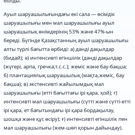
болды.
Ауыл шаруашылығындағы екі сала — өсімдік
шаруашылығы мен мал шаруашылығы ауыл
шаруашылық өнімдерінің 53% жəне 47%-ын
береді. Бүгінде Қазақстанның ауыл шаруашылығы
алты түрлі бағытта өрбиді: а) дəнді дақылдар
(бидай); ə) интенсивті егіншілік (дəнді дақылдар
(жүгері, арпа, гречка,т.с.с.); жеміс жəне бау-бақша;
б) плантациялық шаруашылық (мақта,жеміс, бау
бақша); в) экстенсивті жайылымдық мал
шаруашылығы (етті бағыттағы ірі қара, қой); г)
интенсивті мал шаруашылығы (сүтті жəне сүтті-етті
ірі қара, ет бағытындағы ірі қара бордақылау,
шошқа жəне құс өсіру); ғ) интенсивті егіншілік пен
мал шаруашылығы (жем-шөп қорын дайындау).