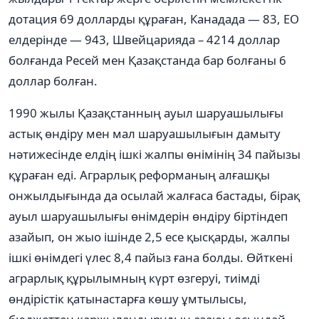
дотация 69 долларды құраған, Канадада — 83, ЕО
елдерінде — 943, Швейцарияда – 4214 доллар
болғанда Ресей мен Қазақстанда бар болғаны 6
доллар болған.
1990 жылы Қазақстанның ауыл шаруашылығы
астық өндіру мен мал шаруашылығын дамыту
нəтижесінде елдің ішкі жалпы өнімінің 34 пайызы
құраған еді. Аграрлық реформаның алғашқы
онжылдығында да осылай жалғаса бастады, бірақ
ауыл шаруашылығы өнімдерін өндіру біртіндеп
азайып, он жыо ішінде 2,5 есе қысқарды, жалпы
ішкі өнімдегі үлес 8,4 пайыз ғана болды. Өйткені
аграрлық құрылымның күрт өзгеруі, тиімді
өндірістік қатынастарға көшу ұмтылысы,