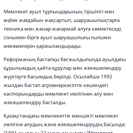
Мемлекет ауыл тұрғындарының тіршілігі мен
еңбек жағдайын жақсартып, шаруашылықтарға
техника мен жанар-жағармай алуға көмектеседі,
сонымен бірге ауыл шаруашылығы ғылыми
мекемелерін қаржыландырады.
Реформаның бастапқы бесжылдығында ауылдағы
құрылымдық қайта құрулар мен жекешелендіру
жүргізуге басымдық берілді. Осылайша 1992
жылдан бастап агроөнеркəсіптік кешендегі
кəсіпорындарды мемлекет иелігінен алу мен
жекешелендіру басталды.
Қазақстандағы мемлекеттік меншікті мемлекет
иелігіне алудың жəне жекешелендірудің басында:
“1991 жылдың 22 маусымындағы “Мемлекет