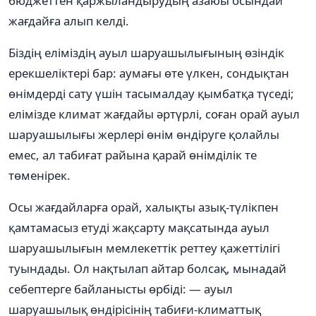
бюджеттен қаржыландырудың азаюы осындай
жағдайға алып келді.
Біздің еліміздің ауыл шаруашылығының өзіндік
ерекшеліктері бар: аумағы өте үлкен, сондықтан
өнімдерді сату үшін тасымалдау қымбатқа түседі;
елімізде климат жағдайы əртүрлі, соған орай ауыл
шаруашылығы жерлері өнім өндіруге қолайлы
емес, ал табиғат райына қарай өнімділік те
төменірек.
Осы жағдайларға орай, халықты азық-түлікпен
қамтамасыз етуді жақсарту мақсатында ауыл
шаруашылығын мемлекеттік реттеу қажеттілігі
туындады. Ол нақтылап айтар болсақ, мынадай
себептерге байланысты өрбіді: — ауыл
шаруашылық өндірісінің табиғи-климаттық