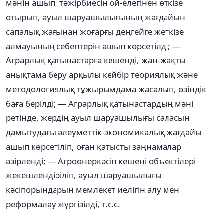
мəнін ашып, тəжірбиесін ой-елегінен өткізе
отырып, ауыл шаруашылығының жағдайын
сапалық жағынан жоғарғы деңгейге жеткізе
алмауының себептерін ашып көрсетілді; —
Аграрлық қатынастарға кешенді, жан-жақты
анықтама беру арқылы кейбір теориялық жəне
методологиялық тұжырымдама жасалып, өзіндік
баға берілді; — Аграрлық қатынастардың мəні
ретінде, жердің ауыл шаруашылығы саласын
дамытудағы əлеуметтік-экономикалық жағдайы
ашып көрсетіліп, оған қатысты заңнамалар
əзірленді; — Агроөнеркəсіп кешені объектілері
жекешлендіріліп, ауыл шаруашылығы
кəсіпорындарын мемлекет иелігін алу мен
реформалау жүргізілді, т.с.с.