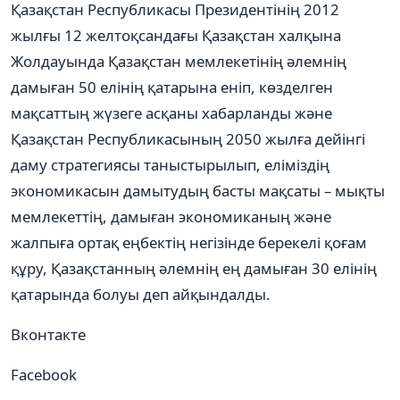
Қазақстан Республикасы Президентінің 2012
жылғы 12 желтоқсандағы Қазақстан халқына
Жолдауында Қазақстан мемлекетінің əлемнің
дамыған 50 елінің қатарына еніп, көзделген
мақсаттың жүзеге асқаны хабарланды жəне
Қазақстан Республикасының 2050 жылға дейінгі
даму стратегиясы таныстырылып, еліміздің
экономикасын дамытудың басты мақсаты – мықты
мемлекеттің, дамыған экономиканың жəне
жалпыға ортақ еңбектің негізінде берекелі қоғам
құру, Қазақстанның əлемнің ең дамыған 30 елінің
қатарында болуы деп айқындалды.
Вконтакте
Facebook