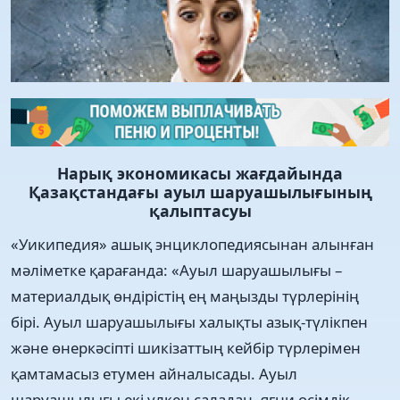
Нарық экономикасы жағдайында
Қазақстандағы ауыл шаруашылығының
қалыптасуы
«Уикипедия» ашық энциклопедиясынан алынған
мəліметке қарағанда: «Ауыл шаруашылығы –
материалдық өндірістің ең маңызды түрлерінің
бірі. Ауыл шаруашылығы халықты азық-түлікпен
жəне өнеркəсіпті шикізаттың кейбір түрлерімен
қамтамасыз етумен айналысады. Ауыл
шаруашылығы екі үлкен саладан, яғни өсімдік