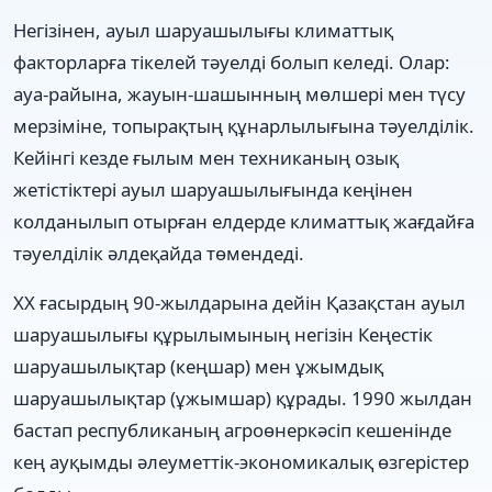
Негізінен, ауыл шаруашылығы климаттық
факторларға тікелей тəуелді болып келеді. Олар:
ауа-райына, жауын-шашынның мөлшері мен түсу
мерзіміне, топырақтың құнарлылығына тəуелділік.
Кейінгі кезде ғылым мен техниканың озық
жетістіктері ауыл шаруашылығында кеңінен
колданылып отырған елдерде климаттық жағдайға
тəуелділік əлдеқайда төмендеді.
ХХ ғасырдың 90-жылдарына дейін Қазақстан ауыл
шаруашылығы құрылымының негізін Кеңестік
шаруашылықтар (кеңшар) мен ұжымдық
шаруашылықтар (ұжымшар) құрады. 1990 жылдан
бастап республиканың агроөнеркəсіп кешенінде
кең ауқымды əлеуметтік-экономикалық өзгерістер