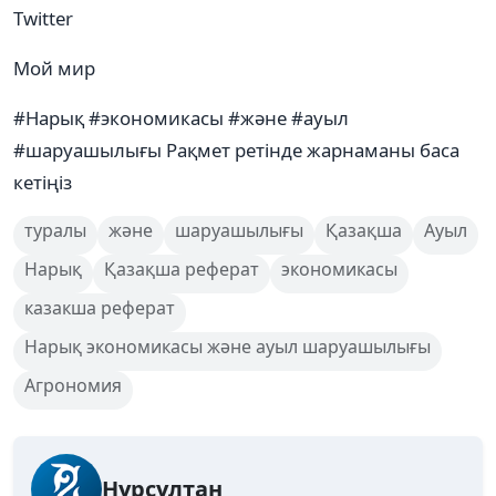
Twitter
Мой мир
#Нарық #экономикасы #және #ауыл
#шаруашылығы Рақмет ретінде жарнаманы баса
кетіңіз
туралы
және
шаруашылығы
Қазақша
Ауыл
Нарық
Қазақша реферат
экономикасы
казакша реферат
Нарық экономикасы және ауыл шаруашылығы
Агрономия
Нұрсұлтан