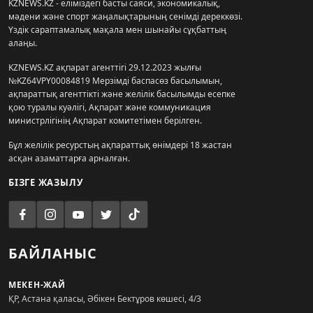
KZNEWS.KZ - еліміздегі басты саяси, экономикалық,
мәдени және спорт жаңалықтарының сенімді дереккөзі.
Үздік сараптамалық мақала мен шынайы сұқбаттың
алаңы.
KZNEWS.KZ ақпарат агенттігі 29.12.2023 жылғы
№KZ64VPY00084819 Мерзімді баспасөз басылымын,
ақпараттық агенттікті және желілік басылымды есепке
қою туралы куәлігі, Ақпарат және коммуникация
министрлігінің Ақпарат комитетімен берілген.
Бұл желілік ресурстың ақпараттық өнімдері 18 жастан
асқан азаматтарға арналған.
БІЗГЕ ЖАЗЫЛУ
БАЙЛАНЫС
МЕКЕН-ЖАЙ
ҚР, Астана қаласы, Әбікен Бектұров көшесі, 4/3