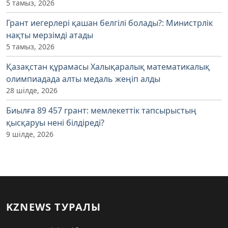
5 тамыз, 2026
Грант иегерлері қашан белгілі болады?: Министрлік
нақты мерзімді атады
5 тамыз, 2026
Қазақстан құрамасы Халықаралық математикалық
олимпиадада алты медаль жеңіп алды
28 шілде, 2026
Биылға 89 457 грант: мемлекеттік тапсырыстың
қысқаруы нені білдіреді?
9 шілде, 2026
KZNEWS ТУРАЛЫ