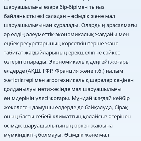
шаруашылығы өзара бір-бірімен тығыз
байланысты екі саладан – өсімдік жəне мал
шаруашылығынан құралады. Олардың арасалмағы
əр елдің əлеуметтік-экономикалық жағдайы мен
еңбек ресурстарының көрсеткіштеріне жəне
табиғат жағдайларының ерекшелігіне сəйкес
өзгеріп отырады. Экономикалық деңгейі жоғары
елдерде (АҚШ, ГФР, Франция жəне т.б.) ғылым
жетістіктері мен агротехникалық шаралар кеңінен
қолданылуы нəтижесінде мал шаруашылығы
өнімдерінің үлесі жоғары. Мұндай жағдай кейбір
жекелеген дамушы елдерде де байқалуда, бірақ
оның басты себебі климаттың қолайсыз əсерінен
өсімдік шаруашылығының өркен жаюына
мүмкіндіктің болмауы. Өсімдік жəне мал