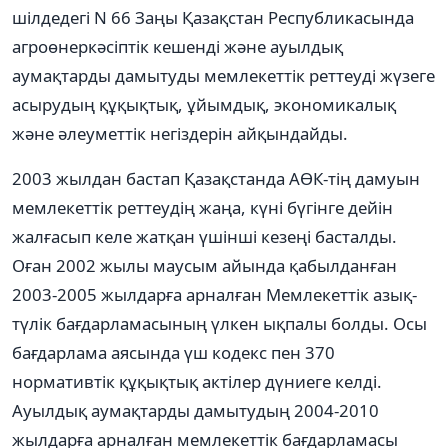
шілдедегі N 66 Заңы Қазақстан Республикасында
агроөнеркəсiптiк кешендi жəне ауылдық
аумақтарды дамытуды мемлекеттiк реттеудi жүзеге
асырудың құқықтық, ұйымдық, экономикалық
жəне əлеуметтік негіздерін айқындайды.
2003 жылдан бастап Қазақстанда АӨК-тің дамуын
мемлекеттік реттеудің жаңа, күні бүгінге дейін
жалғасып келе жатқан үшінші кезеңі басталды.
Оған 2002 жылы маусым айында қабылданған
2003-2005 жылдарға арналған Мемлекеттік азық-
түлік бағдарламасының үлкен ықпалы болды. Осы
бағдарлама аясында үш кодекс пен 370
нормативтік құқықтық актілер дүниеге келді.
Ауылдық аумақтарды дамытудың 2004-2010
жылдарға арналған мемлекеттік бағдарламасы