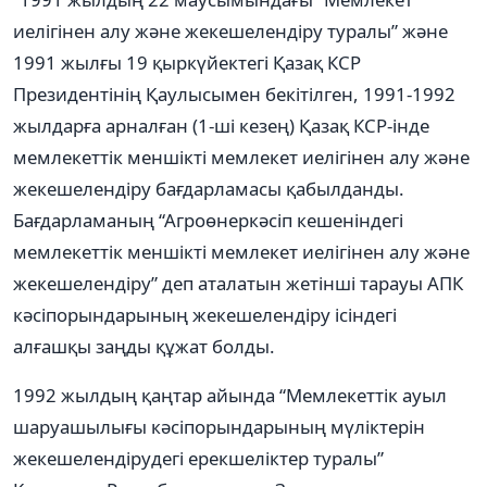
иелігінен алу жəне жекешелендіру туралы” жəне
1991 жылғы 19 қыркүйектегі Қазақ КСР
Президентінің Қаулысымен бекітілген, 1991-1992
жылдарға арналған (1-ші кезең) Қазақ КСР-інде
мемлекеттік меншікті мемлекет иелігінен алу жəне
жекешелендіру бағдарламасы қабылданды.
Бағдарламаның “Агроөнеркəсіп кешеніндегі
мемлекеттік меншікті мемлекет иелігінен алу жəне
жекешелендіру” деп аталатын жетінші тарауы АПК
кəсіпорындарының жекешелендіру ісіндегі
алғашқы заңды құжат болды.
1992 жылдың қаңтар айында “Мемлекеттік ауыл
шаруашылығы кəсіпорындарының мүліктерін
жекешелендірудегі ерекшеліктер туралы”