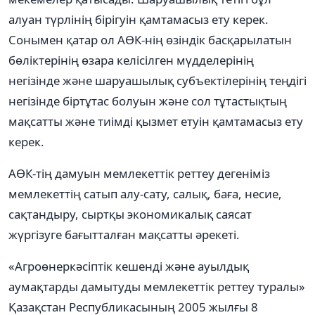
алуан түрлінің бірігуін қамтамасыз ету керек.
Сонымен қатар ол АӨК-нің өзіндік басқарылатын
бөліктерінің өзара келісілген мүдделерінің
негізінде жəне шаруашылық субъектілерінің теңдігі
негізінде біртұтас болуын жəне сол тұтастықтың
мақсатты жəне тиімді қызмет етуін қамтамасыз ету
керек.
АӨК-тің дамуын мемлекеттік реттеу дегеніміз
мемлекеттің сатып алу-сату, салық, баға, несие,
сақтандыру, сыртқы экономикалық саясат
жүргізуге бағытталған мақсатты əрекеті.
«Агроөнеркəсіптік кешенді жəне ауылдық
аумақтарды дамытуды мемлекеттік реттеу туралы»
Қазақстан Республикасының 2005 жылғы 8