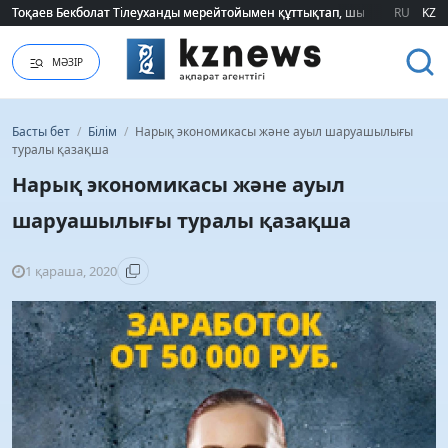
Тоқаев Бекболат Тілеуханды мерейтойымен құттықтап, шығармашылық т
Тоқаев Бекболат Тілеуханды мерейтойымен құттықтап, шығармашылық т
RU
KZ
МӘЗІР
Басты бет
/
Білім
/
Нарық экономикасы және ауыл шаруашылығы
туралы қазақша
Нарық экономикасы және ауыл
шаруашылығы туралы қазақша
1 қараша, 2020