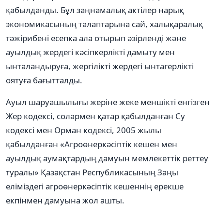
қабылданды. Бұл заңнамалық актілер нарық
экономикасының талаптарына сай, халықаралық
тəжірибені есепка ала отырып əзірленді жəне
ауылдық жердегі кəсіпкерлікті дамыту мен
ынталандыруға, жергілікті жердегі ынтагерлікті
оятуға бағытталды.
Ауыл шаруашылығы жеріне жеке меншікті енгізген
Жер кодексі, солармен қатар қабылданған Су
кодексі мен Орман кодексі, 2005 жылы
қабылданған «Агроөнеркəсіптік кешен мен
ауылдық аумақтардың дамуын мемлекеттік реттеу
туралы» Қазақстан Республикасының Заңы
еліміздегі агроөнеркəсіптік кешеннің ерекше
екпінмен дамуына жол ашты.