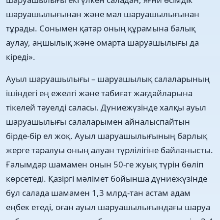
шаруашылығынан жəне мал шаруашылығынан
тұрады. Сонымен қатар оның құрамына балық
аулау, аңшылық жəне омарта шаруашылығы да
кіреді».
Ауыл шаруашылығы – шаруашылық салаларының
ішіндегі ең ежелгі жəне табиғат жағдайларына
тікелей тəуелді саласы. Дүниежүзінде халқы ауыл
шаруашылығы салаларымен айналыспайтын
бірде-бір ел жоқ. Ауыл шаруашылығының барлық
жерге таралуы оның алуан түрлілігіне байланысты.
Ғалымдар шамамен онын 50-ге жуық түрін бөліп
көрсетеді. Қазіргі мəлімет бойынша дүниежүзінде
бұл салада шамамен 1,3 млрд-тан астам адам
еңбек етеді, оған ауыл шаруашылығындағы шаруа