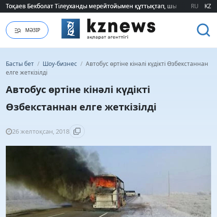
Тоқаев Бекболат Тілеуханды мерейтойымен құттықтап, шығармашылық т
Тоқаев Бекболат Тілеуханды мерейтойымен құттықтап, шығармашылық т
RU
KZ
МӘЗІР
Басты бет
/
Шоу-бизнес
/
Автобус өртіне кінәлі күдікті Өзбекстаннан
елге жеткізілді
Автобус өртіне кінәлі күдікті
Өзбекстаннан елге жеткізілді
26 желтоқсан, 2018