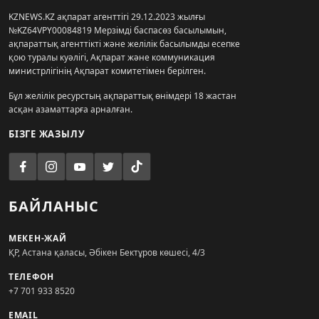
KZNEWS.KZ ақпарат агенттігі 29.12.2023 жылғы
№KZ64VPY00084819 Мерзімді баспасөз басылымын,
ақпараттық агенттікті және желілік басылымды есепке
қою туралы куәлігі, Ақпарат және коммуникация
министрлігінің Ақпарат комитетімен берілген.
Бұл желілік ресурстың ақпараттық өнімдері 18 жастан
асқан азаматтарға арналған.
БІЗГЕ ЖАЗЫЛУ
БАЙЛАНЫС
МЕКЕН-ЖАЙ
ҚР, Астана қаласы, Әбікен Бектұров көшесі, 4/3
ТЕЛЕФОН
+7 701 933 8520
EMAIL