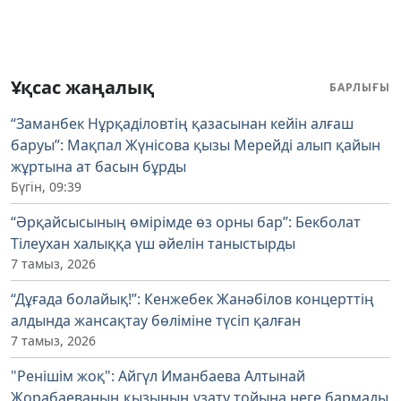
Ұқсас жаңалық
БАРЛЫҒЫ
“Заманбек Нұрқаділовтің қазасынан кейін алғаш
баруы”: Мақпал Жүнісова қызы Мерейді алып қайын
жұртына ат басын бұрды
Бүгін, 09:39
“Әрқайсысының өмірімде өз орны бар”: Бекболат
Тілеухан халыққа үш әйелін таныстырды
7 тамыз, 2026
“Дұғада болайық!”: Кенжебек Жанәбілов концерттің
алдында жансақтау бөліміне түсіп қалған
7 тамыз, 2026
"Ренішім жоқ": Айгүл Иманбаева Алтынай
Жорабаеваның қызының ұзату тойына неге бармады