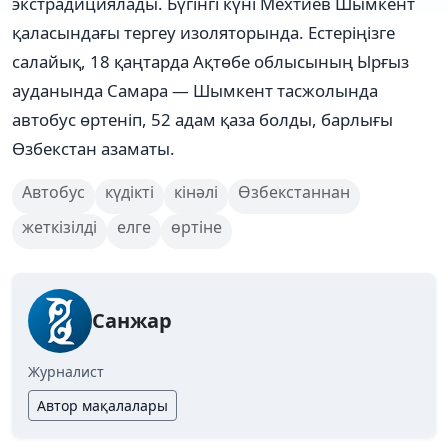
экстрадициялады. Бүгінгі күні Мехтиев Шымкент
қаласындағы тергеу изоляторында. Естеріңізге
салайық, 18 қаңтарда Ақтөбе облысының Ырғыз
ауданында Самара — Шымкент тасжолында
автобус өртеніп, 52 адам қаза болды, барлығы
Өзбекстан азаматы.
Автобус
күдікті
кінәлі
Өзбекстаннан
жеткізілді
елге
өртіне
Санжар
Журналист
Автор мақалалары