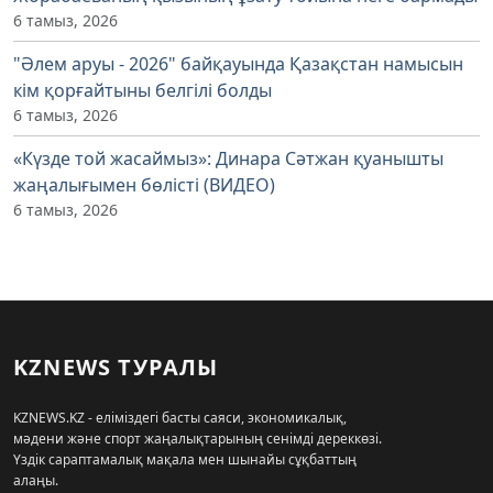
6 тамыз, 2026
"Әлем аруы - 2026" байқауында Қазақстан намысын
кім қорғайтыны белгілі болды
6 тамыз, 2026
«Күзде той жасаймыз»: Динара Сәтжан қуанышты
жаңалығымен бөлісті (ВИДЕО)
6 тамыз, 2026
KZNEWS ТУРАЛЫ
KZNEWS.KZ - еліміздегі басты саяси, экономикалық,
мәдени және спорт жаңалықтарының сенімді дереккөзі.
Үздік сараптамалық мақала мен шынайы сұқбаттың
алаңы.