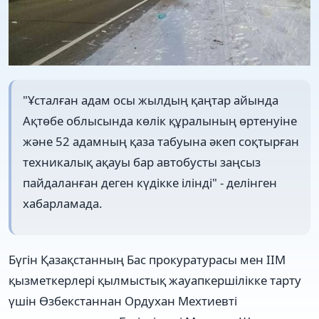
"Ұсталған адам осы жылдың қаңтар айында
Ақтөбе облысында көлік құралының өртенуіне
және 52 адамның қаза табуына әкеп соқтырған
техникалық ақауы бар автобусты заңсыз
пайдаланған деген күдікке ілінді" - делінген
хабарламада.
Бүгін Қазақстанның Бас прокуратурасы мен ІІМ
қызметкерлері қылмыстық жауапкершілікке тарту
үшін Өзбекстаннан Ордухан Мехтиевті