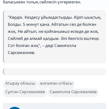
баласымен толық сөйлесіп үлгермеген.
"Көрдік. Кездесу ұйымдастырды. Кіріп шықтық.
Болды. 5 минут қана. Айтатын сөз де болған
жоқ. Не айтып, не қойғанымыз есімде де жоқ.
Сөйлей де алмай қалдым. Әлі белгісіз ештеңе.
Сот болған жоқ", – деді Самиғолла
Сәрсемәлиев.
Атырау облысы
жоғалған отбасы
Сұлтан Сәрсемәлиев
Самиғолла Сәрсемәлиев