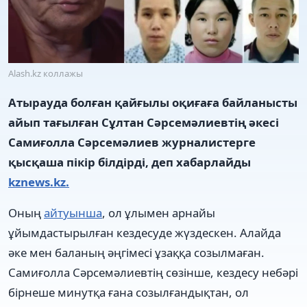
Alash.kz коллажы
Атырауда болған қайғылы оқиғаға байланысты
айып тағылған Сұлтан Сәрсемәлиевтің әкесі
Самиғолла Сәрсемәлиев журналистерге
қысқаша пікір білдірді, деп хабарлайды
kznews.kz.
Оның
айтуынша
, ол ұлымен арнайы
ұйымдастырылған кездесуде жүздескен. Алайда
әке мен баланың әңгімесі ұзаққа созылмаған.
Самиғолла Сәрсемәлиевтің сөзінше, кездесу небәрі
бірнеше минутқа ғана созылғандықтан, ол