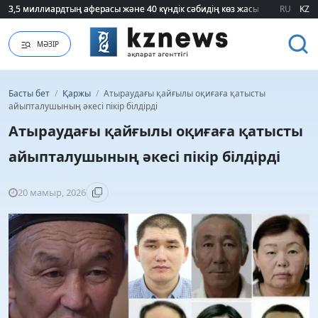
3,5 миллиардтың аферасы және 40 күндік сәбидің көз жасы: Медицинад
3,5 миллиардтың аферасы және 40 күндік сәбидің көз жасы: Медицинад
RU
KZ
МӘЗІР
Басты бет
/
Қаржы
/
Атыраудағы қайғылы оқиғаға қатысты
айыпталушының әкесі пікір білдірді
Атыраудағы қайғылы оқиғаға қатысты
айыпталушының әкесі пікір білдірді
20 мамыр, 2026