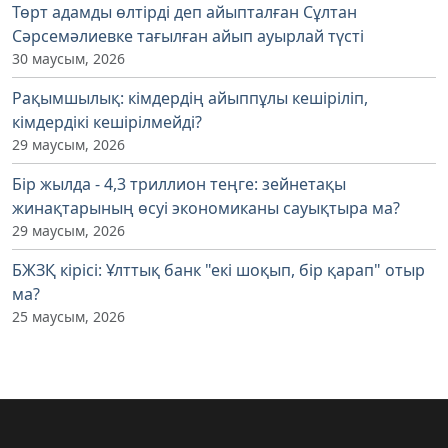
Төрт адамды өлтірді деп айыпталған Сұлтан
Сәрсемәлиевке тағылған айып ауырлай түсті
30 маусым, 2026
Рақымшылық: кімдердің айыппұлы кешіріліп,
кімдердікі кешірілмейді?
29 маусым, 2026
Бір жылда - 4,3 триллион теңге: зейнетақы
жинақтарының өсуі экономиканы сауықтыра ма?
29 маусым, 2026
БЖЗҚ кірісі: Ұлттық банк "екі шоқып, бір қарап" отыр
ма?
25 маусым, 2026