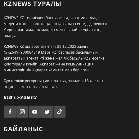
KZNEWS ТУРАЛЫ
KZNEWS.KZ - еліміздегі басты саяси, экономикалық,
мәдени және спорт жаңалықтарының сенімді дереккөзі.
Үздік сараптамалық мақала мен шынайы сұқбаттың
алаңы.
KZNEWS.KZ ақпарат агенттігі 29.12.2023 жылғы
№KZ64VPY00084819 Мерзімді баспасөз басылымын,
ақпараттық агенттікті және желілік басылымды есепке
қою туралы куәлігі, Ақпарат және коммуникация
министрлігінің Ақпарат комитетімен берілген.
Бұл желілік ресурстың ақпараттық өнімдері 18 жастан
асқан азаматтарға арналған.
БІЗГЕ ЖАЗЫЛУ
БАЙЛАНЫС