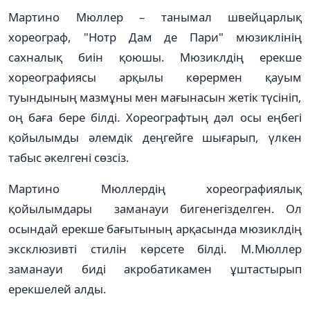
Мартино Мюллер – танымал швейцарлық
хореограф, "Нотр Дам де Пари" мюзиклінің
сахналық биін қоюшы. Мюзиклдің ерекше
хореографиясы арқылы көрермен қауым
туындының мазмұны мен мағынасын жетік түсініп,
оң баға бере білді. Хореографтың дәл осы еңбегі
қойылымды әлемдік деңгейге шығарып, үлкен
табыс әкелгені сөзсіз.
Мартино Мюллердің хореографиялық
қойылымдары заманауи бигенегізделген. Ол
осындай ерекше бағытының арқасында мюзиклдің
эксклюзивті стилін көрсете білді. М.Мюллер
заманауи биді акробатикамен ұштастырып
ерекшелей алды.