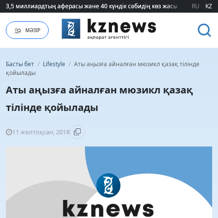
3,5 миллиардтың аферасы және 40 күндік сәбидің көз жасы: Медицинад
3,5 миллиардтың аферасы және 40 күндік сәбидің көз жасы: Медицинад
RU
KZ
МӘЗІР
Басты бет
/
Lifestyle
/
Аты аңызға айналған мюзикл қазақ тілінде
қойылады
Аты аңызға айналған мюзикл қазақ
тілінде қойылады
11 желтоқсан, 2018