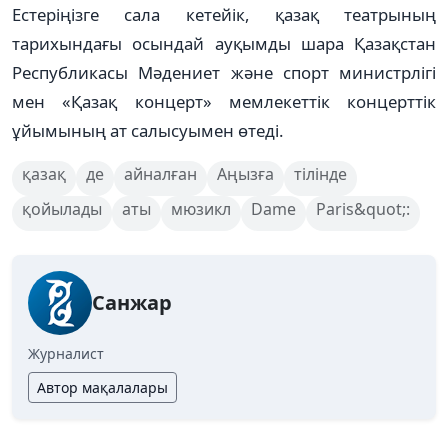
Естеріңізге сала кетейік, қазақ театрының
тарихындағы осындай ауқымды шара Қазақстан
Республикасы Мәдениет және спорт министрлігі
мен «Қазақ концерт» мемлекеттік концерттік
ұйымының ат салысуымен өтеді.
қазақ
де
айналған
Аңызға
тілінде
қойылады
аты
мюзикл
Dame
Paris&quot;:
Санжар
Журналист
Автор мақалалары