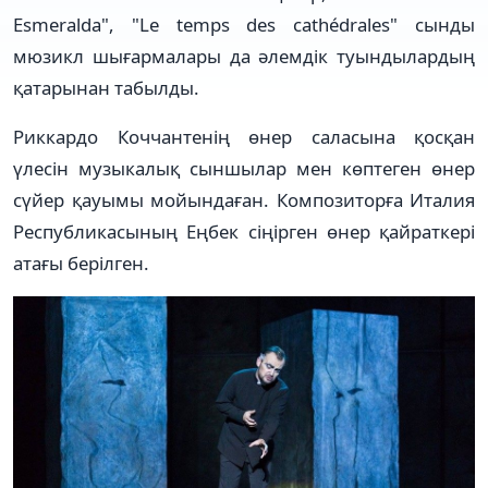
Esmeralda", "Le temps des cathédrales" сынды
мюзикл шығармалары да әлемдік туындылардың
қатарынан табылды.
Риккардо Коччантенің өнер саласына қосқан
үлесін музыкалық сыншылар мен көптеген өнер
сүйер қауымы мойындаған. Композиторға Италия
Республикасының Еңбек сіңірген өнер қайраткері
атағы берілген.