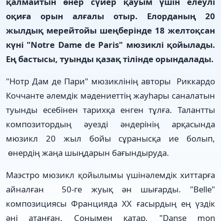
қалмайтын өнер сүйер қауым үшін елеулі
оқиға орын алғалы отыр. Елорданың 20
жылдық мерейтойы шеңберінде 18 желтоқсан
күні "Notre Dame de Paris" мюзиклі қойылады.
Ең бастысы, туынды қазақ тілінде орындалады.
"Нотр Дам де Пари" мюзиклінің авторы Риккардо
Коччанте әлемдік мәдениеттің жауһары саналатын
туынды есебінен тарихқа енген тұлға. Талантты
композитордың әуезді әндерінің арқасында
мюзикл 20 жыл бойы сұранысқа ие болып,
өнердің жаңа шыңдарын бағындыруда.
Маэстро мюзикл қойылымы үшінәлемдік хиттарға
айналған 50-ге жуық ән шығарды. "Belle"
композициясы Францияда XX ғасырдың ең үздік
әні атанған. Сонымен қатар, "Danse mon