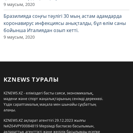
9 маусым, 2020
Бразилияда соңғы тәулігі 30 мың астам адамдарда
коронавирус инфекциясы анықталды, бұл өлім саны
бойынша Италиядан озып кетті.
9 маусым, 2020
KZNEWS ТУРАЛЫ
KZNEWS.KZ - еліміздегі басты саяси, экономикалық,
мәдени және спорт жаңалықтарының сенімді дереккөзі.
Үздік сараптамалық мақала мен шынайы сұқбаттың
алаңы.
KZNEWS.KZ ақпарат агенттігі 29.12.2023 жылғы
№KZ64VPY00084819 Мерзімді баспасөз басылымын,
ақпараттық агенттікті және желілік басылымды есепке