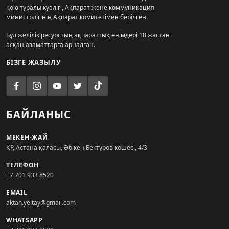
қою туралы куәлігі, Ақпарат және коммуникация
министрлігінің Ақпарат комитетімен берілген.
Бұл желілік ресурстың ақпараттық өнімдері 18 жастан
асқан азаматтарға арналған.
БІЗГЕ ЖАЗЫЛУ
БАЙЛАНЫС
МЕКЕН-ЖАЙ
ҚР, Астана қаласы, Әбікен Бектұров көшесі, 4/3
ТЕЛЕФОН
+7 701 933 8520
EMAIL
aktan.yeltay@gmail.com
WHATSAPP