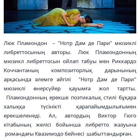
Люк Пламондон – "Нотр Дам де Пари" мюзиклі
либреттосының авторы. Люк Пламондонның
мюзикл либреттосын ойлап табуы мен Риккардо
Коччантаның композиторлық дарынының
арқасында әлемге әйгілі "Нотр Дам де Пари"
мюзиклі өнерсүйер қауымға жол тартты.
Пламондонның ерекше поэтикалық стилі бұқара
халыққа түсінікті қарапайымдылығымен
ерекшеленеді. Ал, автордың Виктор Гюго
кітабының желісі бойынша либретто жазуына
романдағы Квазимодо бейнесі шабыттандырған.