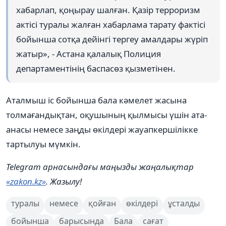
хабарлап, қоңырау шалған. Қазір терроризм
актісі туралы жалған хабарлама тарату фактісі
бойынша сотқа дейінгі тергеу амалдары жүріп
жатыр», - Астана қалалық Полиция
департаментінің баспасөз қызметінен.
Аталмыш іс бойынша бала кәмелет жасына
толмағандықтан, оқушының қылмысы үшін ата-
анасы немесе заңды өкілдері жауапкершілікке
тартылуы мүмкін.
Telegram арнасындағы маңызды жаңалықтар
«zakon.kz»
. Жазылу!
туралы
немесе
қойған
өкілдері
ұсталды
бойынша
барысында
Бала
сағат