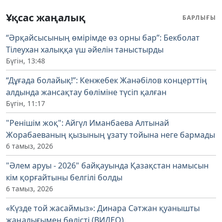
Ұқсас жаңалық
БАРЛЫҒЫ
“Әрқайсысының өмірімде өз орны бар”: Бекболат
Тілеухан халыққа үш әйелін таныстырды
Бүгін, 13:48
“Дұғада болайық!”: Кенжебек Жанәбілов концерттің
алдында жансақтау бөліміне түсіп қалған
Бүгін, 11:17
"Ренішім жоқ": Айгүл Иманбаева Алтынай
Жорабаеваның қызының ұзату тойына неге бармады
6 тамыз, 2026
"Әлем аруы - 2026" байқауында Қазақстан намысын
кім қорғайтыны белгілі болды
6 тамыз, 2026
«Күзде той жасаймыз»: Динара Сәтжан қуанышты
жаңалығымен бөлісті (ВИДЕО)