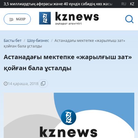
3,5 миллиардтың аферасы және 40 күндік сәбидің көз жасы: Медицинад
3,5 миллиардтың аферасы және 40 күндік сәбидің көз жасы: Медицинад
RU
KZ
МӘЗІР
Басты бет
/
Шоу-бизнес
/
Астанадағы мектепке «жарылғыш зат»
қойған бала ұсталды
Астанадағы мектепке «жарылғыш зат»
қойған бала ұсталды
14 қараша, 2018