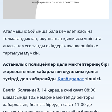
Аталмыш іс бойынша бала кәмелет жасына
толмағандықтан, оқушының қылмысы үшін ата-
анасы немесе заңды өкілдері жауапкершілікке
тартылуы мүмкін.
Астаналық полицейлер қала мектептерінің бірі
жарылатынын хабарлаған оқушыны қолға
түсірді, деп хабарлайды
ҚазАқпарат
тілшісі.
Белгілі болғандай, 14 қараша күні сағат 08:00
шамасында 102 нөміріне мектеп директоры
хабарласып, белгісіз біреудің сағат 11:00-де
мектептің жарылатыны туралы хабар бергенін