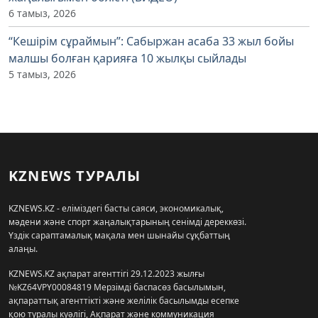
6 тамыз, 2026
“Кешірім сұраймын”: Сабыржан асаба 33 жыл бойы
малшы болған қарияға 10 жылқы сыйлады
5 тамыз, 2026
KZNEWS ТУРАЛЫ
KZNEWS.KZ - еліміздегі басты саяси, экономикалық,
мәдени және спорт жаңалықтарының сенімді дереккөзі.
Үздік сараптамалық мақала мен шынайы сұқбаттың
алаңы.
KZNEWS.KZ ақпарат агенттігі 29.12.2023 жылғы
№KZ64VPY00084819 Мерзімді баспасөз басылымын,
ақпараттық агенттікті және желілік басылымды есепке
қою туралы куәлігі, Ақпарат және коммуникация