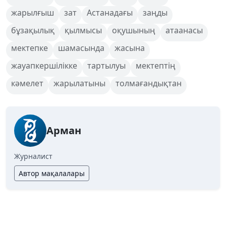
жарылғыш
зат
Астанадағы
заңды
бұзақылық
қылмысы
оқушының
атаанасы
мектепке
шамасында
жасына
жауапкершілікке
тартылуы
мектептің
кәмелет
жарылатыны
толмағандықтан
Арман
Журналист
Автор мақалалары