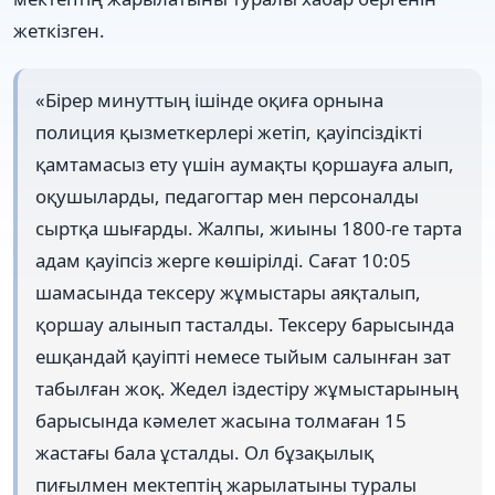
жеткізген.
«Бірер минуттың ішінде оқиға орнына
полиция қызметкерлері жетіп, қауіпсіздікті
қамтамасыз ету үшін аумақты қоршауға алып,
оқушыларды, педагогтар мен персоналды
сыртқа шығарды. Жалпы, жиыны 1800-ге тарта
адам қауіпсіз жерге көшірілді. Сағат 10:05
шамасында тексеру жұмыстары аяқталып,
қоршау алынып тасталды. Тексеру барысында
ешқандай қауіпті немесе тыйым салынған зат
табылған жоқ. Жедел іздестіру жұмыстарының
барысында кәмелет жасына толмаған 15
жастағы бала ұсталды. Ол бұзақылық
пиғылмен мектептің жарылатыны туралы