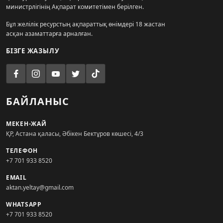
министрлігінің Ақпарат комитетімен берілген.
Бұл желілік ресурстың ақпараттық өнімдері 18 жастан
асқан азаматтарға арналған.
БІЗГЕ ЖАЗЫЛУ
БАЙЛАНЫС
МЕКЕН-ЖАЙ
ҚР, Астана қаласы, Әбікен Бектұров көшесі, 4/3
ТЕЛЕФОН
+7 701 933 8520
EMAIL
aktan.yeltay@gmail.com
WHATSAPP
+7 701 933 8520