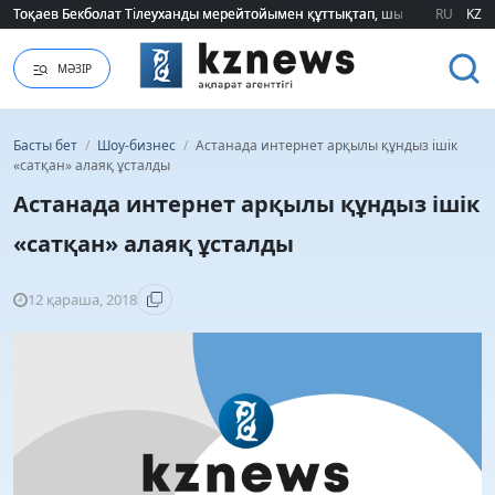
Тоқаев Бекболат Тілеуханды мерейтойымен құттықтап, шығармашылық т
Тоқаев Бекболат Тілеуханды мерейтойымен құттықтап, шығармашылық т
RU
KZ
МӘЗІР
Басты бет
/
Шоу-бизнес
/
Астанада интернет арқылы құндыз ішік
«сатқан» алаяқ ұсталды
Астанада интернет арқылы құндыз ішік
«сатқан» алаяқ ұсталды
12 қараша, 2018