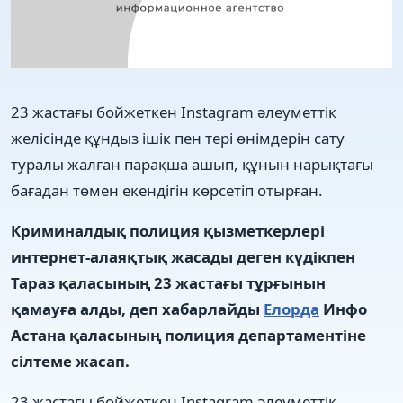
23 жастағы бойжеткен Instagram әлеуметтік
желісінде құндыз ішік пен тері өнімдерін сату
туралы жалған парақша ашып, құнын нарықтағы
бағадан төмен екендігін көрсетіп отырған.
Криминалдық полиция қызметкерлері
интернет-алаяқтық жасады деген күдікпен
Тараз қаласының 23 жастағы тұрғынын
қамауға алды, деп хабарлайды
Елорда
Инфо
Астана қаласының полиция департаментіне
сілтеме жасап.
23 жастағы бойжеткен Instagram әлеуметтік