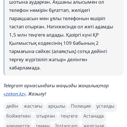
шотына аударған. Ақшаны алысымен ол
телефон нөмірін бұғаттап, желідегі
парақшасын мен ұялы телефонын өшіріп
тастап отырған. Нәтижесінде ол жеті адамды
1,5 млн теңгеге алдады. Қазіргі күні ҚР
Қылмыстық кодексінің 109 бабының 2
тармағына сәйкес (алаяқтық) сотқа дейінгі
тергеу жүргізіліп жатыр» делінген
хабарламада.
Telegram арнасындағы маңызды жаңалықтар
«zakon.kz»
. Жазылу!
дейін
жастағы
арқылы
Полиция
ұсталды
бойжеткен
отырған
теңгеге
Астанада
әлеуметтік
төмен
Instagram
желісінде