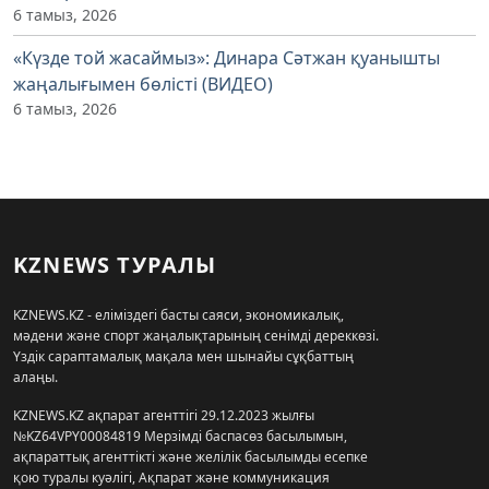
6 тамыз, 2026
«Күзде той жасаймыз»: Динара Сәтжан қуанышты
жаңалығымен бөлісті (ВИДЕО)
6 тамыз, 2026
KZNEWS ТУРАЛЫ
KZNEWS.KZ - еліміздегі басты саяси, экономикалық,
мәдени және спорт жаңалықтарының сенімді дереккөзі.
Үздік сараптамалық мақала мен шынайы сұқбаттың
алаңы.
KZNEWS.KZ ақпарат агенттігі 29.12.2023 жылғы
№KZ64VPY00084819 Мерзімді баспасөз басылымын,
ақпараттық агенттікті және желілік басылымды есепке
қою туралы куәлігі, Ақпарат және коммуникация