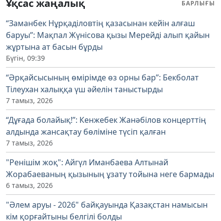
Ұқсас жаңалық
БАРЛЫҒЫ
“Заманбек Нұрқаділовтің қазасынан кейін алғаш
баруы”: Мақпал Жүнісова қызы Мерейді алып қайын
жұртына ат басын бұрды
Бүгін, 09:39
“Әрқайсысының өмірімде өз орны бар”: Бекболат
Тілеухан халыққа үш әйелін таныстырды
7 тамыз, 2026
“Дұғада болайық!”: Кенжебек Жанәбілов концерттің
алдында жансақтау бөліміне түсіп қалған
7 тамыз, 2026
"Ренішім жоқ": Айгүл Иманбаева Алтынай
Жорабаеваның қызының ұзату тойына неге бармады
6 тамыз, 2026
"Әлем аруы - 2026" байқауында Қазақстан намысын
кім қорғайтыны белгілі болды