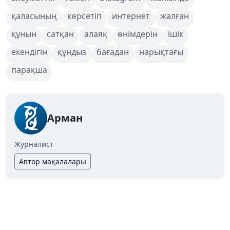
қаласының
көрсетіп
интернет
жалған
құнын
сатқан
алаяқ
өнімдерін
ішік
екендігін
құндыз
бағадан
нарықтағы
парақша
Арман
Журналист
Автор мақалалары