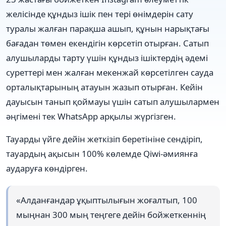
желісінде құндыз ішік пен тері өнімдерін сату
туралы жалған парақша ашып, құнын нарықтағы
бағадан төмен екендігін көрсетіп отырған. Сатып
алушыларды тарту үшін құндыз ішіктердің әдемі
суреттері мен жалған мекенжай көрсетілген сауда
орталықтарының атауын жазып отырған. Кейін
дауысын танып қоймауы үшін сатып алушылармен
әңгімені тек WhatsApp арқылы жүргізген.
Тауарды үйге дейін жеткізіп беретініне сендіріп,
тауардың ақысын 100% көлемде Qiwi-әмиянға
аударуға көндірген.
«Алданғандар ұқыптылығын жоғалтып, 100
мыңнан 300 мың теңгеге дейін бойжеткеннің