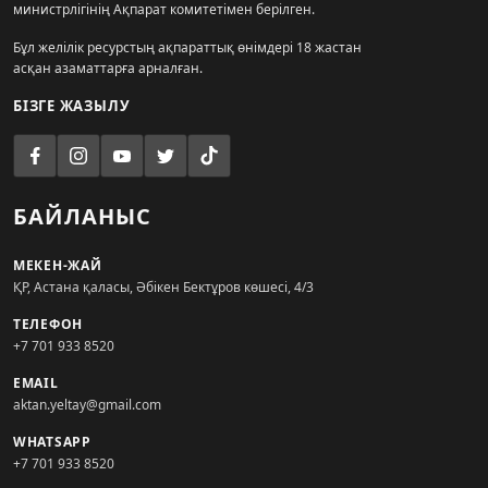
министрлігінің Ақпарат комитетімен берілген.
Бұл желілік ресурстың ақпараттық өнімдері 18 жастан
асқан азаматтарға арналған.
БІЗГЕ ЖАЗЫЛУ
БАЙЛАНЫС
МЕКЕН-ЖАЙ
ҚР, Астана қаласы, Әбікен Бектұров көшесі, 4/3
ТЕЛЕФОН
+7 701 933 8520
EMAIL
aktan.yeltay@gmail.com
WHATSAPP
+7 701 933 8520