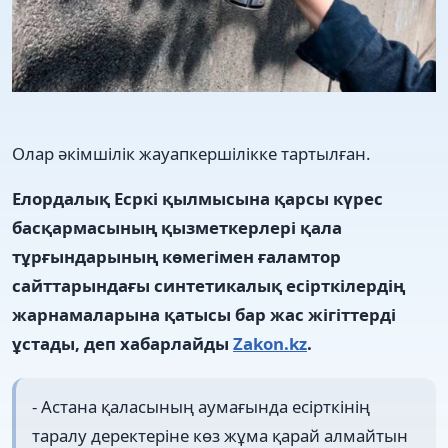
Олар әкімшілік жауапкершілікке тартылған.
Елордалық Есркі қылмысына қарсы күрес
басқармасының қызметкерлері қала
тұрғындарының көмегімен ғаламтор
сайттарындағы синтетикалық есірткілердің
жарнамаларына қатысы бар жас жігіттерді
ұстады, деп хабарлайды
Zakon.kz
.
- Астана қаласының аумағында есірткінің
таралу деректеріне көз жұма қарай алмайтын