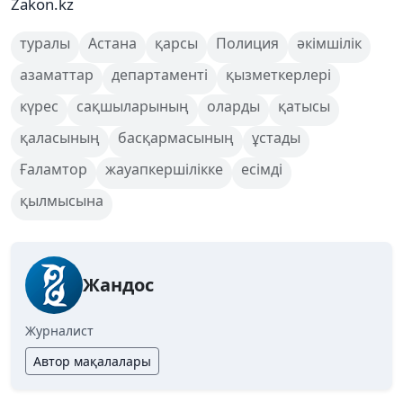
Zakon.kz
туралы
Астана
қарсы
Полиция
әкімшілік
азаматтар
департаменті
қызметкерлері
күрес
сақшыларының
оларды
қатысы
қаласының
басқармасының
ұстады
Ғаламтор
жауапкершілікке
есімді
қылмысына
Жандос
Журналист
Автор мақалалары