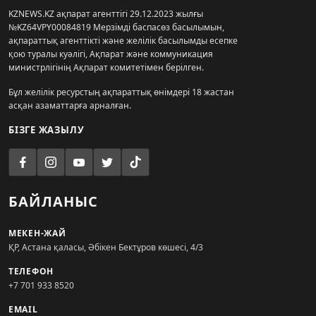
KZNEWS.KZ ақпарат агенттігі 29.12.2023 жылғы
№KZ64VPY00084819 Мерзімді баспасөз басылымын,
ақпараттық агенттікті және желілік басылымды есепке
қою туралы куәлігі, Ақпарат және коммуникация
министрлігінің Ақпарат комитетімен берілген.
Бұл желілік ресурстың ақпараттық өнімдері 18 жастан
асқан азаматтарға арналған.
БІЗГЕ ЖАЗЫЛУ
БАЙЛАНЫС
МЕКЕН-ЖАЙ
ҚР, Астана қаласы, Әбікен Бектұров көшесі, 4/3
ТЕЛЕФОН
+7 701 933 8520
EMAIL