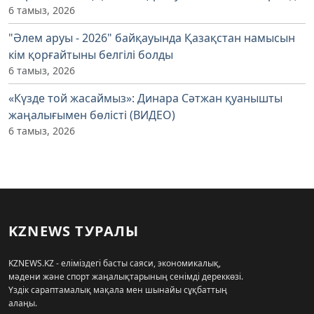
6 тамыз, 2026
"Әлем аруы - 2026" байқауында Қазақстан намысын
кім қорғайтыны белгілі болды
6 тамыз, 2026
«Күзде той жасаймыз»: Динара Сәтжан қуанышты
жаңалығымен бөлісті (ВИДЕО)
6 тамыз, 2026
KZNEWS ТУРАЛЫ
KZNEWS.KZ - еліміздегі басты саяси, экономикалық,
мәдени және спорт жаңалықтарының сенімді дереккөзі.
Үздік сараптамалық мақала мен шынайы сұқбаттың
алаңы.