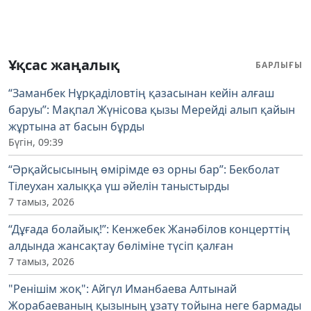
Ұқсас жаңалық
БАРЛЫҒЫ
“Заманбек Нұрқаділовтің қазасынан кейін алғаш
баруы”: Мақпал Жүнісова қызы Мерейді алып қайын
жұртына ат басын бұрды
Бүгін, 09:39
“Әрқайсысының өмірімде өз орны бар”: Бекболат
Тілеухан халыққа үш әйелін таныстырды
7 тамыз, 2026
“Дұғада болайық!”: Кенжебек Жанәбілов концерттің
алдында жансақтау бөліміне түсіп қалған
7 тамыз, 2026
"Ренішім жоқ": Айгүл Иманбаева Алтынай
Жорабаеваның қызының ұзату тойына неге бармады