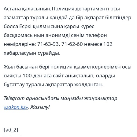
Астана қаласының Полиция департаменті осы
азаматтар туралы қандай да бір ақпарат білетіндер
болса Есркі қылмысына қарсы күрес
басқармасының анонимді сенім телефон
нөмірлеріне: 71-63-93, 71-62-60 немесе 102
хабарласуын сұрайды.
Жыл басынан бері полиция қызметкерлерімен осы
сияқты 100-ден аса сайт анықталып, оларды
бұғаттау туралы ақпараттар жолданған.
Telegram арнасындағы маңызды жаңалықтар
«zakon.kz»
. Жазылу!
[ad_2]