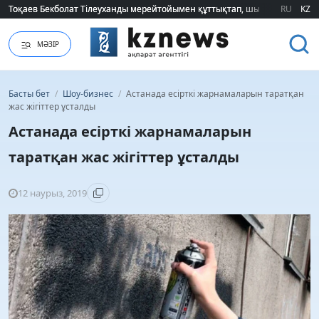
Тоқаев Бекболат Тілеуханды мерейтойымен құттықтап, шығармашылық т
Тоқаев Бекболат Тілеуханды мерейтойымен құттықтап, шығармашылық т
RU
KZ
МӘЗІР
Басты бет
/
Шоу-бизнес
/
Астанада есірткі жарнамаларын таратқан
жас жігіттер ұсталды
Астанада есірткі жарнамаларын
таратқан жас жігіттер ұсталды
12 наурыз, 2019