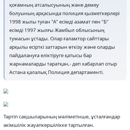
қоғамның атсалысуының және демеу
болуының арқасында полиция қызметкерлері
1998 жылы туған "А" есімді азамат пен "Б"
есімді 1997 жылғы Жамбыл облысының
тумасын ұстады. Олар ғаламтор сайттары
арқылы есірткі заттарын өткізу және оларды
пайдалануға еліктіруге қатысы бар
жарнамаларды таратқан,- деп хабарлап отыр
Астана қалалық Полиция департаменті.
Тәртіп сақшыларының мәліметінше, ұсталғандар
әкімшілік жауапкершілікке тартылған.