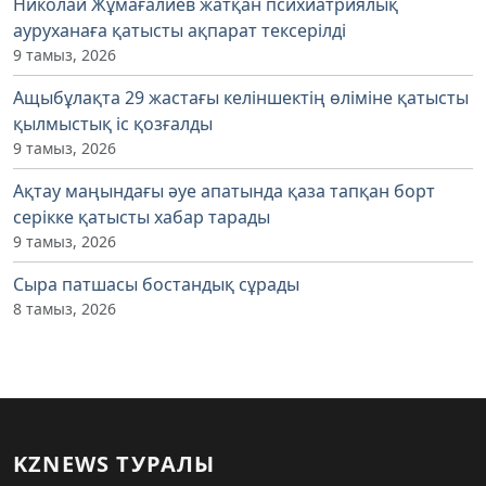
Николай Жұмағалиев жатқан психиатриялық
ауруханаға қатысты ақпарат тексерілді
9 тамыз, 2026
Ащыбұлақта 29 жастағы келіншектің өліміне қатысты
қылмыстық іс қозғалды
9 тамыз, 2026
Ақтау маңындағы әуе апатында қаза тапқан борт
серікке қатысты хабар тарады
9 тамыз, 2026
Сыра патшасы бостандық сұрады
8 тамыз, 2026
KZNEWS ТУРАЛЫ