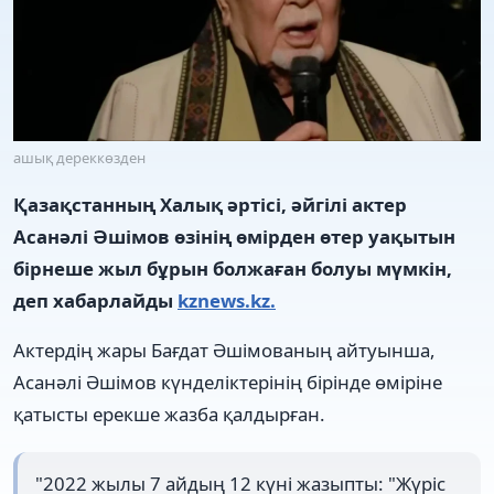
ашық дереккөзден
Қазақстанның Халық әртісі, әйгілі актер
Асанәлі Әшімов өзінің өмірден өтер уақытын
бірнеше жыл бұрын болжаған болуы мүмкін,
деп хабарлайды
kznews.kz.
Актердің жары Бағдат Әшімованың айтуынша,
Асанәлі Әшімов күнделіктерінің бірінде өміріне
қатысты ерекше жазба қалдырған.
"2022 жылы 7 айдың 12 күні жазыпты: "Жүріс