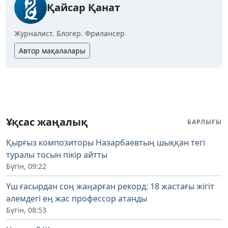
Қайсар Қанат
Журналист. Блогер. Фрилансер
Автор мақалалары
Ұқсас жаңалық
БАРЛЫҒЫ
Қырғыз композиторы Назарбаевтың шыққан тегі
туралы тосын пікір айтты
Бүгін, 09:22
Үш ғасырдан соң жаңарған рекорд: 18 жастағы жігіт
әлемдегі ең жас профессор атанды
Бүгін, 08:53