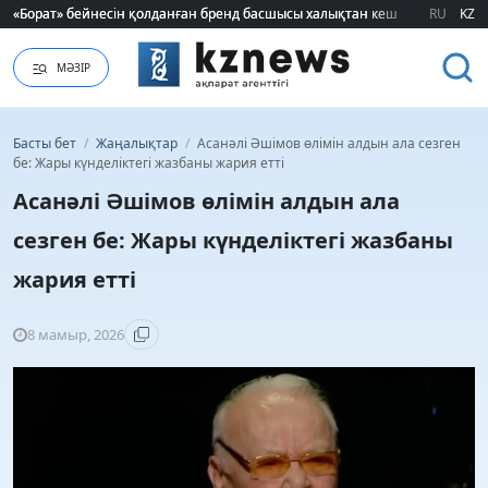
«Борат» бейнесін қолданған бренд басшысы халықтан кешірім сұрады
«Борат» бейнесін қолданған бренд басшысы халықтан кешірім сұрады
RU
KZ
МӘЗІР
Басты бет
/
Жаңалықтар
/
Асанәлі Әшімов өлімін алдын ала сезген
бе: Жары күнделіктегі жазбаны жария етті
Асанәлі Әшімов өлімін алдын ала
сезген бе: Жары күнделіктегі жазбаны
жария етті
8 мамыр, 2026