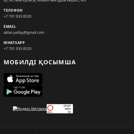
ҚР, Астана қаласы, Әбікен Бектұров көшесі, 4/3
ТЕЛЕФОН
+7 701 933 8520
EMAIL
aktan.yeltay@gmail.com
WHATSAPP
+7 701 933 8520
МОБИЛДІ ҚОСЫМША