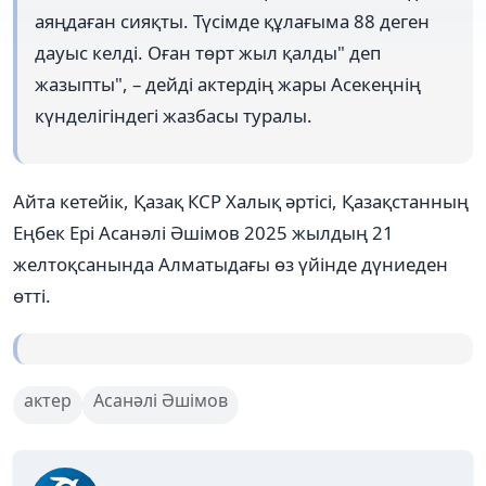
аяңдаған сияқты. Түсімде құлағыма 88 деген
дауыс келді. Оған төрт жыл қалды" деп
жазыпты", – дейді актердің жары Асекеңнің
күнделігіндегі жазбасы туралы.
Айта кетейік, Қазақ КСР Халық әртісі, Қазақстанның
Еңбек Ері Асанәлі Әшімов 2025 жылдың 21
желтоқсанында Алматыдағы өз үйінде дүниеден
өтті.
актер
Асанәлі Әшімов