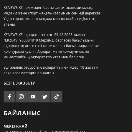
KZNEWS.KZ - еліміздегі басты саяси, экономикалық,
мәдени және спорт жаңалықтарының сенімді дереккөзі.
Үздік сараптамалық мақала мен шынайы сұқбаттың
алаңы.
KZNEWS.KZ ақпарат агенттігі 29.12.2023 жылғы
№KZ64VPY00084819 Мерзімді баспасөз басылымын,
ақпараттық агенттікті және желілік басылымды есепке
қою туралы куәлігі, Ақпарат және коммуникация
министрлігінің Ақпарат комитетімен берілген.
Бұл желілік ресурстың ақпараттық өнімдері 18 жастан
асқан азаматтарға арналған.
БІЗГЕ ЖАЗЫЛУ
БАЙЛАНЫС
МЕКЕН-ЖАЙ