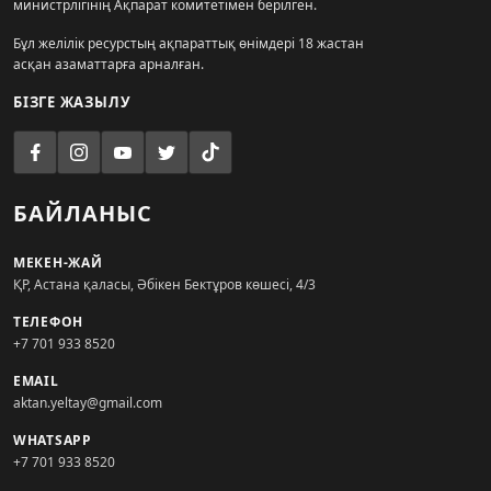
министрлігінің Ақпарат комитетімен берілген.
Бұл желілік ресурстың ақпараттық өнімдері 18 жастан
асқан азаматтарға арналған.
БІЗГЕ ЖАЗЫЛУ
БАЙЛАНЫС
МЕКЕН-ЖАЙ
ҚР, Астана қаласы, Әбікен Бектұров көшесі, 4/3
ТЕЛЕФОН
+7 701 933 8520
EMAIL
aktan.yeltay@gmail.com
WHATSAPP
+7 701 933 8520