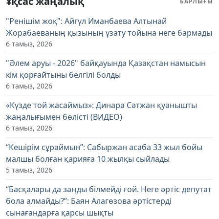
Ұқсас жаңалық
БАРЛЫҒЫ
"Ренішім жоқ": Айгүл Иманбаева Алтынай
Жорабаеваның қызының ұзату тойына неге бармады
6 тамыз, 2026
"Әлем аруы - 2026" байқауында Қазақстан намысын
кім қорғайтыны белгілі болды
6 тамыз, 2026
«Күзде той жасаймыз»: Динара Сәтжан қуанышты
жаңалығымен бөлісті (ВИДЕО)
6 тамыз, 2026
“Кешірім сұраймын”: Сабыржан асаба 33 жыл бойы
малшы болған қарияға 10 жылқы сыйлады
5 тамыз, 2026
“Басқалары да заңды білмейді ғой. Неге әртіс депутат
бола алмайды?”: Баян Алагөзова әртістерді
сынағандарға қарсы шықты