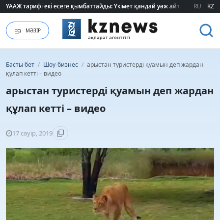
ҮААЖ тарифі екі есеге қымбаттайды: Үкімет қандай уәж айтады?
ҮААЖ тарифі екі есеге қымбаттайды: Үкімет қандай уәж айтады?
RU
KZ
МӘЗІР
Басты бет
/
Шоу-бизнес
/
арыстан туристерді қуамын деп жардан
құлап кетті – видео
арыстан туристерді қуамын деп жардан
құлап кетті – видео
17 сәуір, 2019