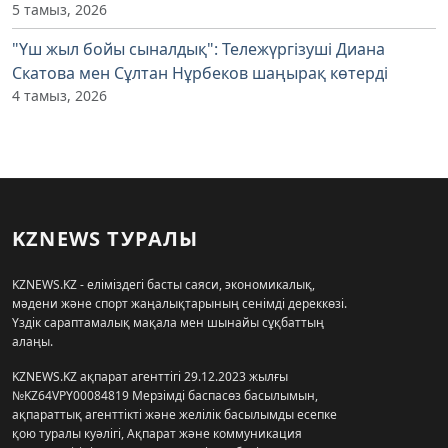
5 тамыз, 2026
"Үш жыл бойы сыналдық": Тележүргізуші Диана
Скатова мен Сұлтан Нұрбеков шаңырақ көтерді
4 тамыз, 2026
KZNEWS ТУРАЛЫ
KZNEWS.KZ - еліміздегі басты саяси, экономикалық,
мәдени және спорт жаңалықтарының сенімді дереккөзі.
Үздік сараптамалық мақала мен шынайы сұқбаттың
алаңы.
KZNEWS.KZ ақпарат агенттігі 29.12.2023 жылғы
№KZ64VPY00084819 Мерзімді баспасөз басылымын,
ақпараттық агенттікті және желілік басылымды есепке
қою туралы куәлігі, Ақпарат және коммуникация