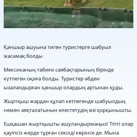
Қаншыр ашуына тиген туристерге шабуыл
жасамақ болды
Мексиканың табиғи саябақтарының бірінде
күтпеген оқиға болды. Туристер әбден
ызаландырған қаншыр олардың артынан қуды.
Жыртқыш жардан құлап кетпегенде шабуылдың
немен аяқталатынын елестетудің өзі қорқынышты.
Ешқашан жыртқышты ашуландырмаңыз! Тіпті олар
қауіпсіз жерде тұрған секілді көрінсе де. Мына