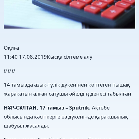
Оқиға
11:40 17.08.2019
Қысқа сілтеме алу
0
0
0
14 тамызда азық-түлік дүкенінен көптеген пышақ
жарақатын алған сатушы әйелдің денесі табылған
НҰР-СҰЛТАН, 17 тамыз – Sputnik.
Ақтөбе
облысында кәсіпкерге өз дүкенінде қарақшылық
шабуыл жасалды.