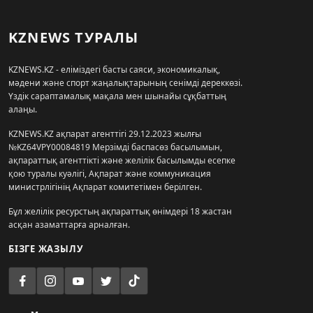
KZNEWS ТУРАЛЫ
KZNEWS.KZ - еліміздегі басты саяси, экономикалық,
мәдени және спорт жаңалықтарының сенімді дереккөзі.
Үздік сараптамалық мақала мен шынайы сұқбаттың
алаңы.
KZNEWS.KZ ақпарат агенттігі 29.12.2023 жылғы
№KZ64VPY00084819 Мерзімді баспасөз басылымын,
ақпараттық агенттікті және желілік басылымды есепке
қою туралы куәлігі, Ақпарат және коммуникация
министрлігінің Ақпарат комитетімен берілген.
Бұл желілік ресурстың ақпараттық өнімдері 18 жастан
асқан азаматтарға арналған.
БІЗГЕ ЖАЗЫЛУ