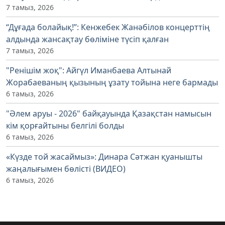
7 тамыз, 2026
“Дұғада болайық!”: Кенжебек Жанәбілов концерттің
алдында жансақтау бөліміне түсіп қалған
7 тамыз, 2026
"Ренішім жоқ": Айгүл Иманбаева Алтынай
Жорабаеваның қызының ұзату тойына неге бармады
6 тамыз, 2026
"Әлем аруы - 2026" байқауында Қазақстан намысын
кім қорғайтыны белгілі болды
6 тамыз, 2026
«Күзде той жасаймыз»: Динара Сәтжан қуанышты
жаңалығымен бөлісті (ВИДЕО)
6 тамыз, 2026