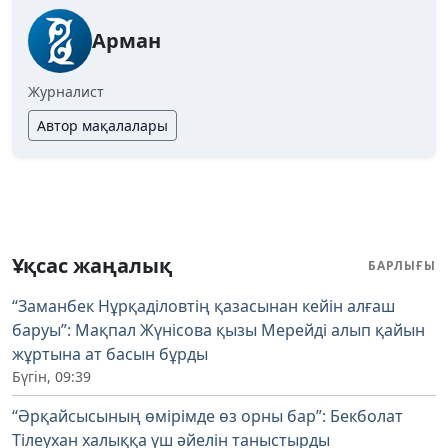
Арман
Журналист
Автор мақалалары
Ұқсас жаңалық
БАРЛЫҒЫ
“Заманбек Нұрқаділовтің қазасынан кейін алғаш
баруы”: Мақпал Жүнісова қызы Мерейді алып қайын
жұртына ат басын бұрды
Бүгін, 09:39
“Әрқайсысының өмірімде өз орны бар”: Бекболат
Тілеухан халыққа үш әйелін таныстырды