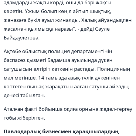
адамдарды жақсы көрді, оны да бәрі жақсы
көретін. Ұжым болып көңіл айтып шықтық,
жаназаға бүкіл ауыл жиналды. Халық айуандықпен
жасалған қылмысқа наразы", - дейді Сәуле
Байдәулетова.
Ақтөбе облыстық полиция департаментінің
баспасөз қызметі Бадамша ауылында дүкен
сатушысын өлтіріп кеткенін растады. Полицияның
мәліметінше, 14 тамызда азық-түлік дүкенінен
көптеген пышақ жарақатын алған сатушы әйелдің
денесі табылған.
Аталған факті бойынша оқиға орнына жедел-тергеу
тобы жіберілген.
Павлодарлық бизнесмен қарақшылардың