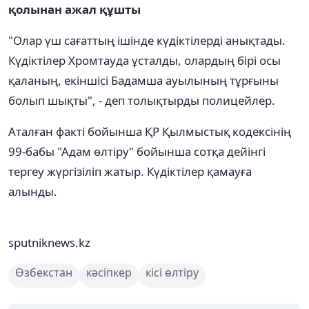
қолынан ажал құшты
"Олар үш сағаттың ішінде күдіктілерді анықтады.
Күдіктілер Хромтауда ұсталды, олардың бірі осы
қаланың, екіншісі Бадамша ауылының тұрғыны
болып шықты", - деп толықтырды полицейлер.
Аталған факті бойынша ҚР Қылмыстық кодексінің
99-бабы "Адам өлтіру" бойынша сотқа дейінгі
тергеу жүргізіліп жатыр. Күдіктілер қамауға
алынды.
sputniknews.kz
Өзбекстан
кәсіпкер
кісі өлтіру