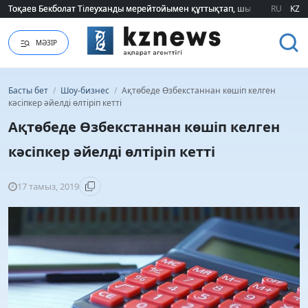
Тоқаев Бекболат Тілеуханды мерейтойымен құттықтап, шығармашылық т
Тоқаев Бекболат Тілеуханды мерейтойымен құттықтап, шығармашылық т
RU
KZ
МӘЗІР
Басты бет
/
Шоу-бизнес
/
Ақтөбеде Өзбекстаннан көшіп келген
кәсіпкер әйелді өлтіріп кетті
Ақтөбеде Өзбекстаннан көшіп келген
кәсіпкер әйелді өлтіріп кетті
17 тамыз, 2019