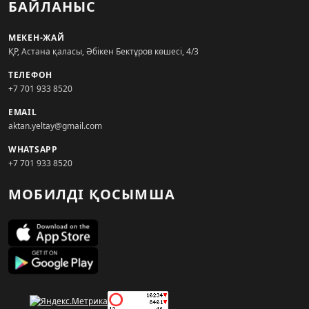
БАЙЛАНЫС
МЕКЕН-ЖАЙ
ҚР, Астана қаласы, Әбікен Бектұров көшесі, 4/3
ТЕЛЕФОН
+7 701 933 8520
EMAIL
aktan.yeltay@gmail.com
WHATSAPP
+7 701 933 8520
МОБИЛДІ ҚОСЫМША