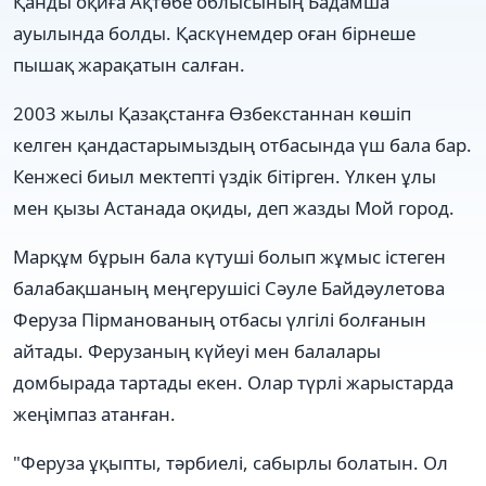
Қанды оқиға Ақтөбе облысының Бадамша
ауылында болды. Қаскүнемдер оған бірнеше
пышақ жарақатын салған.
2003 жылы Қазақстанға Өзбекстаннан көшіп
келген қандастарымыздың отбасында үш бала бар.
Кенжесі биыл мектепті үздік бітірген. Үлкен ұлы
мен қызы Астанада оқиды, деп жазды Мой город.
Марқұм бұрын бала күтуші болып жұмыс істеген
балабақшаның меңгерушісі Сәуле Байдәулетова
Феруза Пірманованың отбасы үлгілі болғанын
айтады. Ферузаның күйеуі мен балалары
домбырада тартады екен. Олар түрлі жарыстарда
жеңімпаз атанған.
"Феруза ұқыпты, тәрбиелі, сабырлы болатын. Ол