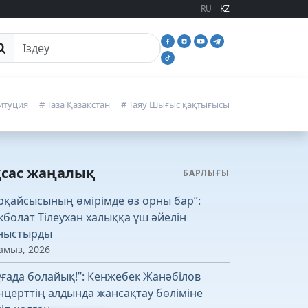
RU
KZ
йттан іздеу
итуция
# Таза Қазақстан
# Таяу Шығыс қақтығысы
қсас жаңалық
БАРЛЫҒЫ
рқайсысының өмірімде өз орны бар”:
кболат Тілеухан халыққа үш әйелін
ныстырды
амыз, 2026
ұғада болайық!”: Кенжебек Жанәбілов
нцерттің алдында жансақтау бөліміне