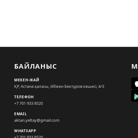
БАЙЛАНЫС
М
МЕКЕН-ЖАЙ
ҚР, Астана қаласы, Әбікен Бектұров көшесі, 4/3
ТЕЛЕФОН
+7 701 933 8520
EMAIL
aktan.yeltay@gmail.com
WHATSAPP
+7 701 933 8520