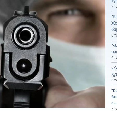
тү
7 т
"Р
Жо
ба
6 т
"Ә
на
6 т
«К
қу
6 т
“К
бо
сы
5 т