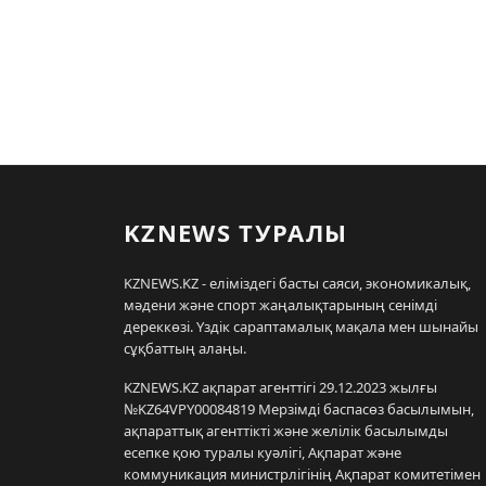
KZNEWS ТУРАЛЫ
KZNEWS.KZ - еліміздегі басты саяси, экономикалық,
мәдени және спорт жаңалықтарының сенімді
дереккөзі. Үздік сараптамалық мақала мен шынайы
сұқбаттың алаңы.
KZNEWS.KZ ақпарат агенттігі 29.12.2023 жылғы
№KZ64VPY00084819 Мерзімді баспасөз басылымын,
ақпараттық агенттікті және желілік басылымды
есепке қою туралы куәлігі, Ақпарат және
коммуникация министрлігінің Ақпарат комитетімен