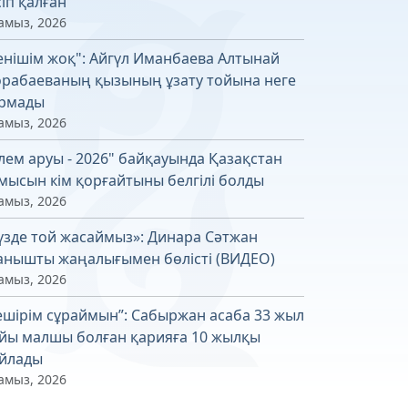
сіп қалған
амыз, 2026
енішім жоқ": Айгүл Иманбаева Алтынай
рабаеваның қызының ұзату тойына неге
рмады
амыз, 2026
лем аруы - 2026" байқауында Қазақстан
мысын кім қорғайтыны белгілі болды
амыз, 2026
үзде той жасаймыз»: Динара Сәтжан
анышты жаңалығымен бөлісті (ВИДЕО)
амыз, 2026
ешірім сұраймын”: Сабыржан асаба 33 жыл
йы малшы болған қарияға 10 жылқы
йлады
амыз, 2026