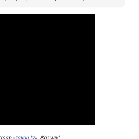
ықтар
«zakon.kz»
. Жазылу!