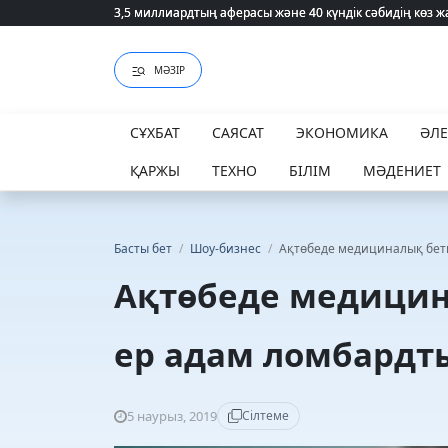
3,5 миллиардтың аферасы және 40 күндік сәбидің көз
3,5 миллиардтың аферасы және 40 күндік сәбидің көз
МӘЗІР
СҰХБАТ
САЯСАТ
ЭКОНОМИКА
ӘЛ
ҚАРЖЫ
ТЕХНО
БІЛІМ
МӘДЕНИЕТ
Басты бет
/
Шоу-бизнес
/
Ақтөбеде медициналық бет
Ақтөбеде медицин
ер адам ломбардт
5 наурыз, 2019
Сілтеме