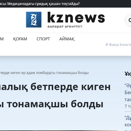
 жасы: Медицинадағы сұмдық қашан тоқтайды?
 жасы: Медицинадағы сұмдық қашан тоқтайды?
Са
ЕМ
ҚОҒАМ
СПОРТ
АЙМАҚ
# Жаңа Конст
Ұ
перде киген ер адам ломбардты тонамақшы болды
алық бетперде киген
“Ә
Бе
та
ы тонамақшы болды
7 т
“Д
ко