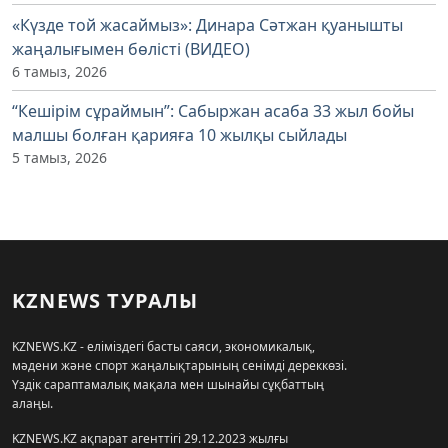
«Күзде той жасаймыз»: Динара Сәтжан қуанышты
жаңалығымен бөлісті (ВИДЕО)
6 тамыз, 2026
“Кешірім сұраймын”: Сабыржан асаба 33 жыл бойы
малшы болған қарияға 10 жылқы сыйлады
5 тамыз, 2026
KZNEWS ТУРАЛЫ
KZNEWS.KZ - еліміздегі басты саяси, экономикалық,
мәдени және спорт жаңалықтарының сенімді дереккөзі.
Үздік сараптамалық мақала мен шынайы сұқбаттың
алаңы.
KZNEWS.KZ ақпарат агенттігі 29.12.2023 жылғы