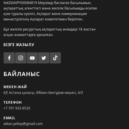
№KZ64VPY00084819 Мерзімді баспасөз басылымын,
ақпараттық агенттікті және желілік басылымды есепке
қою туралы куәлігі, Ақпарат және коммуникация
министрлігінің Ақпарат комитетімен берілген.
Бұл желілік ресурстың ақпараттық өнімдері 18 жастан
асқан азаматтарға арналған.
БІЗГЕ ЖАЗЫЛУ
БАЙЛАНЫС
МЕКЕН-ЖАЙ
ҚР, Астана қаласы, Әбікен Бектұров көшесі, 4/3
ТЕЛЕФОН
+7 701 933 8520
EMAIL
aktan.yeltay@gmail.com