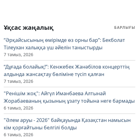
Ұқсас жаңалық
БАРЛЫҒЫ
“Әрқайсысының өмірімде өз орны бар”: Бекболат
Тілеухан халыққа үш әйелін таныстырды
7 тамыз, 2026
“Дұғада болайық!”: Кенжебек Жанәбілов концерттің
алдында жансақтау бөліміне түсіп қалған
7 тамыз, 2026
"Ренішім жоқ": Айгүл Иманбаева Алтынай
Жорабаеваның қызының ұзату тойына неге бармады
6 тамыз, 2026
"Әлем аруы - 2026" байқауында Қазақстан намысын
кім қорғайтыны белгілі болды
6 тамыз, 2026