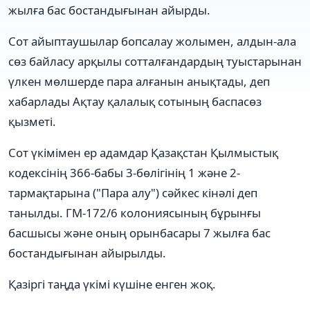
жылға бас бостандығынан айырды.
Сот айыптаушылар бопсалау жолымен, алдын-ала
сөз байласу арқылы сотталғандардың туыстарынан
үлкен мөлшерде пара алғанын анықтады, деп
хабарлады Ақтау қалалық сотының баспасөз
қызметі.
Сот үкімімен ер адамдар Қазақстан Қылмыстық
кодексінің 366-бабы 3-бөлігінің 1 және 2-
тармақтарына ("Пара алу") сәйкес кінәлі деп
танылды. ГМ-172/6 колониясының бұрынғы
басшысы және оның орынбасары 7 жылға бас
бостандығынан айырылды.
Қазіргі таңда үкімі күшіне енген жоқ.