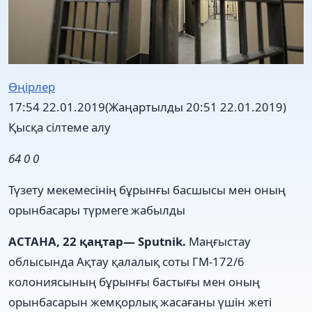
Өңірлер
17:54 22.01.2019
(Жаңартылды 20:51 22.01.2019)
Қысқа сілтеме алу
64
0
0
Түзету мекемесінің бұрынғы басшысы мен оның
орынбасары түрмеге жабылды
АСТАНА, 22 қаңтар— Sputnik.
Маңғыстау
облысында Ақтау қалалық соты ГМ-172/6
колониясының бұрынғы бастығы мен оның
орынбасарын жемқорлық жасағаны үшін жеті