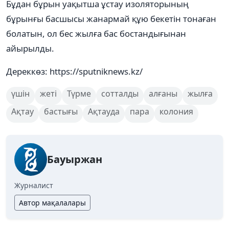
Бұдан бұрын уақытша ұстау изоляторының
бұрынғы басшысы жанармай құю бекетін тонаған
болатын, ол бес жылға бас бостандығынан
айырылды.
Дереккөз: https://sputniknews.kz/
үшін
жеті
Түрме
сотталды
алғаны
жылға
Ақтау
бастығы
Ақтауда
пара
колония
Бауыржан
Журналист
Автор мақалалары