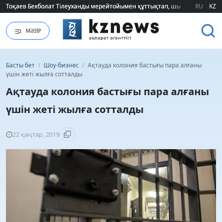
Тоқаев Бекболат Тілеуханды мерейтойымен құттықтап, шығармашылық т
Тоқаев Бекболат Тілеуханды мерейтойымен құттықтап, шығармашылық т
RU
KZ
МӘЗІР
Басты бет
/
Шоу-бизнес
/
Ақтауда колония бастығы пара алғаны
үшін жеті жылға сотталды
Ақтауда колония бастығы пара алғаны
үшін жеті жылға сотталды
22 қаңтар, 2019